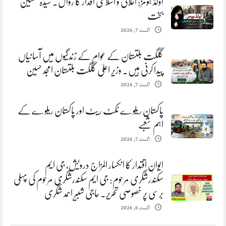
اولڈ ہومز: اخلاقی و اسلامی اقدار کا زوال. سیدہ تسکین
بخت
اگست 7, 2026
گلگت بلتستان کے عوام کے زندگیوں میں آسانیاں
پیدا کرنی ہیں. وزیر اعلیٰ گلگت بلتستان امجد حسین
اگست 7, 2026
پاکستان ریلوے ٹکٹ ریٹ اور پاکستان ریلوے کے
اہم شعبے
اگست 7, 2026
ایوانِ اقتدار کا انکسار المزاج درویش، جی ایم
سکندرشگری مرحوم: جی ایم سکندرشگری مرحوم کی پہلی
برسی پر خصوصی تحریر. حاجی شبیر احمد شگری
اگست 6, 2026