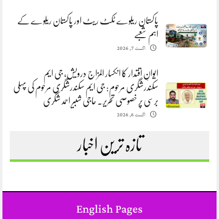
پاکستان ریلوے ٹکٹ ریٹ اور پاکستان ریلوے کے
اہم شعبے
اگست 7, 2026
ایوانِ اقتدار کا انکسار المزاج درویش، جی ایم
سکندرشگری مرحوم: جی ایم سکندرشگری مرحوم کی پہلی
برسی پر خصوصی تحریر. حاجی شبیر احمد شگری
اگست 6, 2026
تازہ ترین اخبار
English Pages