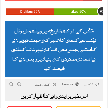
VS
50% Dislikes
50% Likes
شگر، کے.ٹو کی تاریخ میں پہلی بار بوتل
نیک سے کسی کلائمبر کی میت نیچے لانے
کا مشن، جسے معروف کلائمبر نائلہ کیانی
نے انسانی ہمدردی کی بنیاد پر واپس لانے کا
فیصلہ کیا
0 تبصرے
5cn news
اگست 1, 2024
اس خبر پر اپنی رائے کا اظہار کریں