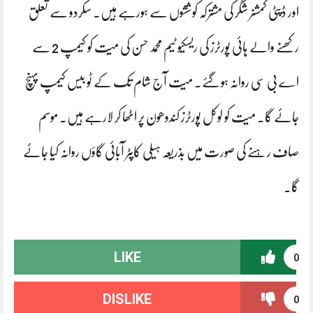
اور ڈپٹی کمشنر شگر کی مشترکہ کوششوں سے ہورہے ہیں. سکردو سے تعلق
رکھنے والے ہائی پورٹرز کی ریسکیو ٹیم محمد حسن کی میت کو کیمپ 2 سے
اے بی سی روانہ ہوگئے. میت آج شام تک کے ٹو بیس کیمپ پہنچ
جائے گا. میت کو لوکل پورٹرز کندوھون پر اٹھا کر لارہے ہیں۔ موسم
صاف رہنے کی صورت میں بذریعہ ہیلی کاپٹر آبائی گاؤں روانہ کیا جائے
گا۔
LIKE
0
DISLIKE
0