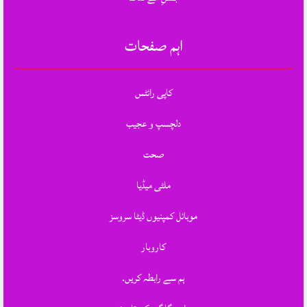
اہم صفحات
کاپی رائٹس
دلچسپ و عجیب
صحت
ملٹی میڈیا
موبائل کمپنیوں ڈیٹا سروسز
کاروبار
ہم سے رابطہ کریں.