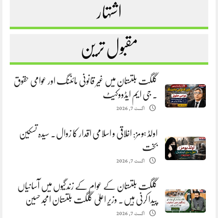
اشتہار
مقبول ترین
گلگت بلتستان میں غیر قانونی مائننگ اور عوامی حقوق
. جی ایم ایڈووکیٹ
اگست 7, 2026
اولڈ ہومز: اخلاقی و اسلامی اقدار کا زوال. سیدہ تسکین
بخت
اگست 7, 2026
گلگت بلتستان کے عوام کے زندگیوں میں آسانیاں
پیدا کرنی ہیں. وزیر اعلیٰ گلگت بلتستان امجد حسین
اگست 7, 2026