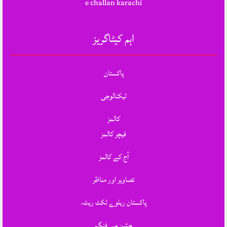
e challan karachi
اہم کیٹاگریز
پاکستان
ٹیکنالوجی
کالمز
فیچر کالمز
آج کے کالمز
تصاویر اور مناظر
پاکستان ریلوے ٹکٹ ریٹ،
جشنِ مے فنگ