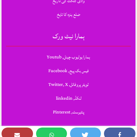
وادی گلگت کی تاریخ
ضلع ہنزہ کا تایخ
ہمارا نیٹ ورک
ہمارا یوٹیوب چینل, Youtub
فیس بک پیج, Facebook
ٹویٹر پروفائل, Twitter, X
لنکڈ, linkedin
پنٹیرسٹ, Pinterest
Theme Designed & Developed By
STYLOTHEMES