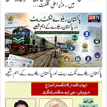
ہیں. وزیر اعلیٰ گلگت…
پاکستان ریلوے ٹکٹ ریٹ اور پاکستان ریلوے کے اہم شعبے