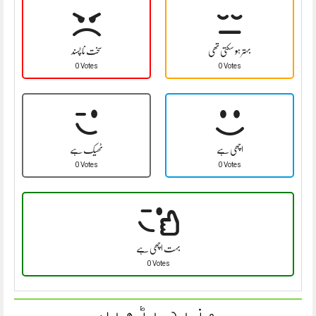
بہتر ہو سکتی تھی
سخت نا پسند
0 Votes
0 Votes
اچھی ہے
ٹھیک ہے
0 Votes
0 Votes
بہت اچھی ہے
0 Votes
مزید پڑھیں