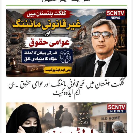
گلگت بلتستان میں غیر قانونی مائننگ اور عوامی حقوق . جی
ایم ایڈووکیٹ