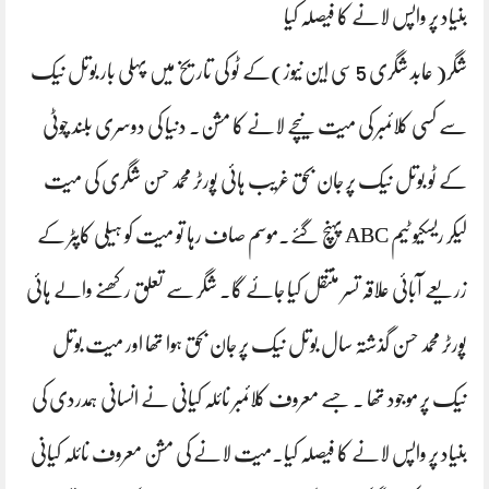
بنیاد پر واپس لانے کا فیصلہ کیا
شگر( عابد شگری 5 سی این نیوز)کے ٹو کی تاریخ میں پہلی بار بوتل نیک
سے کسی کلائمبر کی میت نیچے لانے کا مشن. دنیا کی دوسری بلند چوٹی
کے ٹو بوتل نیک پر جان بحق غریب ہائی پورٹر محمد حسن شگری کی میت
لیکر ریسکیو ٹیم ABC پہنچ گئے.موسم صاف رہا تو میت کو ہیلی کاپٹر کے
زریعے آبائی علاقہ تسر منتقل کیا جائے گا. شگر سے تعلق رکھنے والے ہائی
پورٹر محمد حسن گذشتہ سال بوتل نیک پر جان بحق ہوا تھا اور میت بوتل
نیک پر موجود تھا ۔ جسے معروف کلائمبر نائلہ کیانی نے انسانی ہمدردی کی
بنیاد پر واپس لانے کا فیصلہ کیا۔میت لانے کی مشن معروف نائلہ کیانی