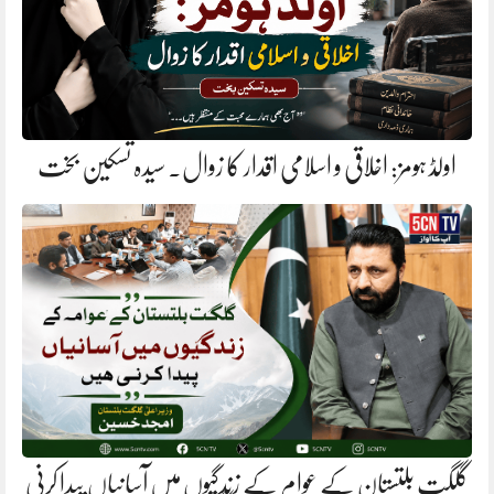
اولڈ ہومز: اخلاقی و اسلامی اقدار کا زوال. سیدہ تسکین بخت
گلگت بلتستان کے عوام کے زندگیوں میں آسانیاں پیدا کرنی