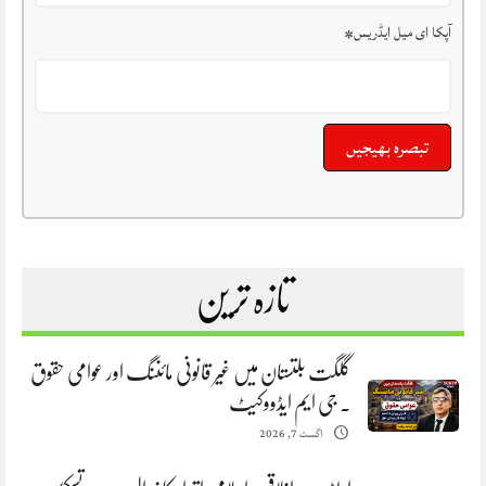
آپکا ای میل ایڈریس
*
تازہ ترین
گلگت بلتستان میں غیر قانونی مائننگ اور عوامی حقوق
. جی ایم ایڈووکیٹ
اگست 7, 2026