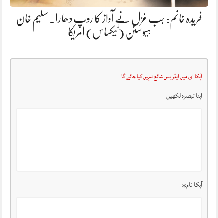
فریدہ خانم: جب غزل نے آواز کا روپ دھارا. سلیم خان
ہیوسٹن (ٹیکساس) امریکا
آپکا ای میل ایڈریس شائع نہیں کیا جائے گا
اپنا تبصرہ لکھیں
آپکا نام
*