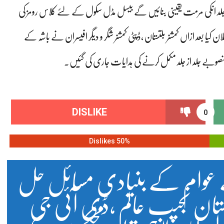
ز جلد انکی مرمت یقینی بنائیں گے بیسل مڈل سکول کے لئے کلاس رومز کی
 کیا بعد ازاں کمشنر بلتستان ،ڈپٹی کمشنر شگر و دیگر افیسران نے باشہ کے
 منصوبے جلد از جلد مکمل کرنے کی ہدایات جاری کی گئیں۔
DISLIKE
0
50% Dislikes
ے عوام کے بنیادی مسائل حل
تان نجیب عالم ،ڈی آئی جی