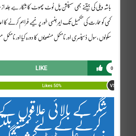
باشہ ویلی کی جیتنے بھی سسپنشن پل ٹوٹ پھوٹ کا شکار ہے جلد ا
کمی کو عمارت کی تکمیل تک ایمرجنسی طور پر خیمے فراہم کرنے کا اعلان
سکولوں ،سول ڈسپنسری اور نامکمل منصوبوں کا دورہ کیا اور نامکمل
LIKE
0
VS
50% Likes
شگر کے بالائی علاقوں ک
کرنے کے لئے کمشنر بلتس