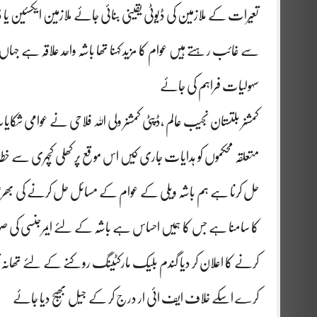
تعیرات کے ملازمین کی ڈیوٹی یقینی بنائی جائے ملازمین ایکسئین
سے غائب رہتے ہیں عوام کا مزید کہنا تھا باشہ واحد علاقہ ہے جہاں 
سہولیات فراہم کی جائے
کمشنر بلتستان نجیب عالم ،ڈپٹی کمشنر ولی اللہ فلاحی نے عوامی 
متعلقہ محکموں کو ہدایات جاری کیں اس موقع پر کھلی کچہری سے 
حل کرنا ہے ہم باشہ ویلی کے عوام کے مسائل حل کرنے کی بھرپ
کا سامنا ہے جس کا ہمیں احساس ہے باشہ کے لئے ایمرجنسی کی 
کرنے کا اعلان کر دیا گندم بلیک مارکٹینگ روکنے کے لئے تھان
کرے اسکے خلاف ایف ائی ار درج کر کے جیل بھیج دیا جائے