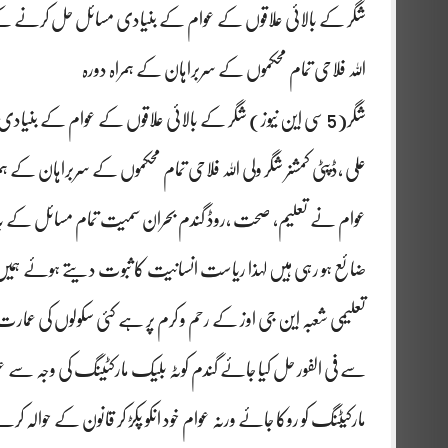
شگر کے بالائی علاقوں کے عوام کے بنیادی مسائل حل کرنے کے لئے
اللہ فلاحی تمام محکموں کے سربراہان کے ہمراہ دورہ
شگر(5 سی این نیوز) شگر کے بالائی علاقوں کے عوام کے بنی
علی ،ڈپٹی کمشنر شگر ولی اللہ فلاحی تمام محکموں کے سربراہان کے ہمرا
عوام نے تعلیم، صحت ،روڈ گندم بحران سمیت تمام مسائل کے بارے 
ضائع ہو رہی ہیں لہذا ریاست انسانیت کا ثبوت دیتے ہوئے ہم
تعلیمی شعبہ این جی اوز کے رحم و کرم پر ہے کئی سکولوں کی عمار
سے فی الفور حل کیا جائے گندم کوٹہ بلیک مارکٹینگ کی وجہ سے 
مارکیٹنگ کو روکا جائے ورنہ عوام خود انکو پکڑ کر قانون کے حوالہ کر