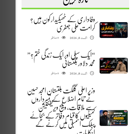
وفاداری کے ٹھیکیدار کون ہیں؟
کرامت علی جعفری
مناظر
اگست 8, 2026
0
“ایک سپلی اور ایک زندگی ختم؟”
محمد دلاور بلتستانی
مناظر
اگست 8, 2026
0
وزیر اعلیٰ گلگت بلتستان امجد حسین
نے تمام اضلاع کے نمبرداروں
سے ملاقات، ویلج ویریفکیشن
کمیٹیوں کا قیام دفاتر کے بجائے
پبلک اسمبلی میں کرنے کے
احکامات