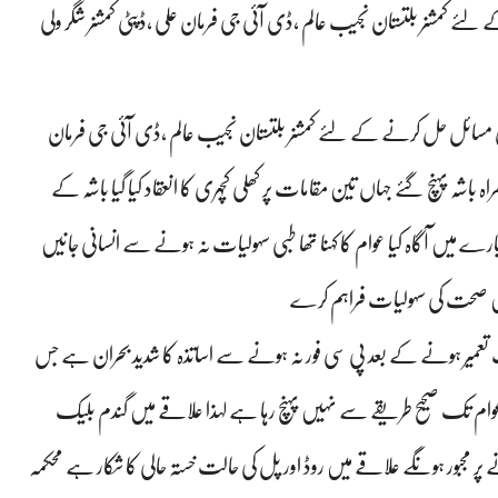
 کمشنر بلتستان نجیب عالم ،ڈی آئی جی فرمان علی ،ڈپٹی کمشنر شگر ولی
ادی مسائل حل کرنے کے لئے کمشنر بلتستان نجیب عالم ،ڈی آئی جی فرمان
ہ باشہ پہنچ گئے جہاں تین مقامات پر کھلی کچہری کا انعقاد کیا گیا باشہ کے
میں آگاہ کیا عوام کا کہنا تھا طبی سہولیات نہ ہونے سے انسانی جانیں
یں صحت کی سہولیات فراہم کرے
ت تعمیر ہونے کے بعد پی سی فور نہ ہونے سے اساتذہ کا شدید بحران ہے جس
عوام تک صحیح طریقے سے نہیں پہنچ رہا ہے لہذا علاقے میں گندم بلیک
نے پر مجبور ہونگے علاقے میں روڈ اور پل کی حالت خستہ حالی کا شکار ہے محکمہ