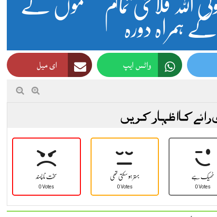
ولی اللہ فلاحی تمام محکموں کے
ے ہمراہ دورہ
واٹس ایپ
ای میل
 رائے کا اظہار کریں
ٹھیک ہے
بہتر ہو سکتی تھی
سخت نا پسند
0 Votes
0 Votes
0 Votes