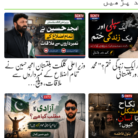
 پڑھیں
ایک زندگی ختم؟” محمد
وزیر اعلیٰ گلگت بلتستان امجد حسین نے
ور بلتستانی
تمام اضلاع کے نمبرداروں سے
ملاقات، ویلج…