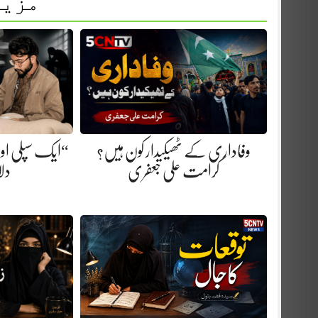
مزید
وفاداری کے ٹھیکیدار کون ہیں؟
“ایک سپلی اور 
کرامت علی جعفری
دلا