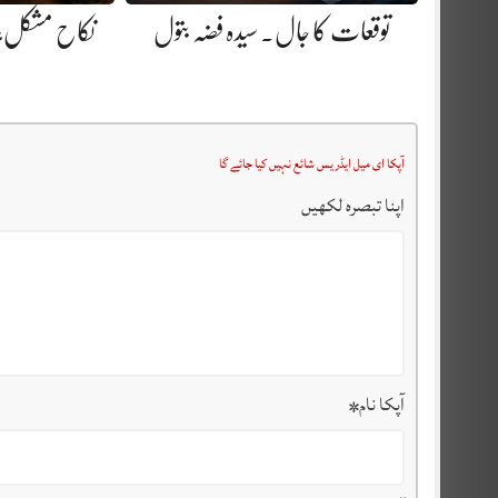
توقعات کا جال. سیدہ فضہ بتول
نکاح مشکل، ز
آپکا ای میل ایڈریس شائع نہیں کیا جائے گا
اپنا تبصرہ لکھیں
آپکا نام
*