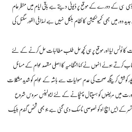
 یا ڈی سی کے دورے کے موقع پر ڈیوٹی دیتے ہے باقی ایام میں منظر عام
جدید دور میں بھی کمیونکیشن کا نظام بلکل نہیں ہے لہذا فی الفور سگنل کی
شکایات کا نوٹس لیا اور موقع پر ہی کچھ حل طلب مطالبات حل کرنے کے لئے
خطاب کرتے ہوئے انہوں نے کہا انتظامیہ کا اصلی مقصد عوام کے مسائل
ور کوشش کرینگے صحت کی عدم سہولیات سے باشہ کے عوام کو شدید مشکلات
صورت میں مریضوں کو ہسپتال پہنچانے کے لئے ایمولینس سروس شروع
ہ تسر کے ایس ایچ او کو خصوصی ٹاسک دی گئی ہے جو بھی شخص گندم بلیک