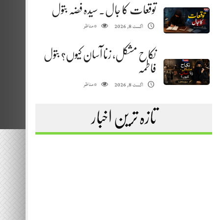
توقعات کا جال. سیدہ فضہ بتول
مناظر
اگست 8, 2026
0
نکاح مشکل، زنا آسان کیوں؟ بتول
فاطمہ
مناظر
اگست 8, 2026
0
تازہ ترین اخبار