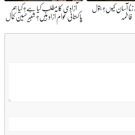
نا آسان کیوں؟ بتول
آزادی کا مطلب کیا ہے؟ کیا ہم
فاطمہ
پاکستانی عوام آزاد ہیں؟ شبیر حسین کمال