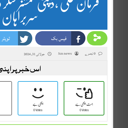
فرمان علی ،ڈپٹی کمشنر شگر 
سربراہان ک
فیس بک
ٹویٹر
0 تبصرے
5cn news
جولائی 31, 2024
اس خبر پر اپنی
بہت اچھی ہے
اچھی ہے
0 Votes
0 Votes