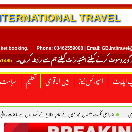
NTERNATIONAL TRAVEL
oking.
Phone: 03462559008 | Email: GB.intltravel@gmail
 کو پروموٹ کرنے کیلئے اشتہارات کیلئے ہم سے رابطہ کریں۔
51485
 اپڈیٹ
اسپورٹس نیوز
بین الاقوامی
تعلیم
سیاست
ری
وزیر اعلیٰ گلگت بلتستان امجد حسین نے تمام اضلاع کے نمبرداروں سے ملاقات، ویلج
کل، زنا آسان کیوں؟ بتول فاطمہ
ایک ملک پر حملہ تینوں پر حملہ تصور کیا جائیگا، سعودیہ، پ