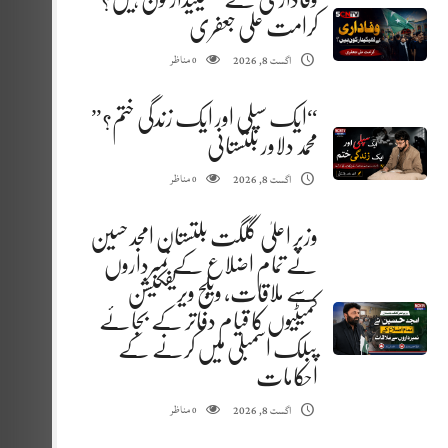
کرامت علی جعفری
مناظر
اگست 8, 2026
0
“ایک سپلی اور ایک زندگی ختم؟”
محمد دلاور بلتستانی
مناظر
اگست 8, 2026
0
وزیر اعلیٰ گلگت بلتستان امجد حسین
نے تمام اضلاع کے نمبرداروں
سے ملاقات، ویلج ویریفکیشن
کمیٹیوں کا قیام دفاتر کے بجائے
پبلک اسمبلی میں کرنے کے
احکامات
مناظر
اگست 8, 2026
0