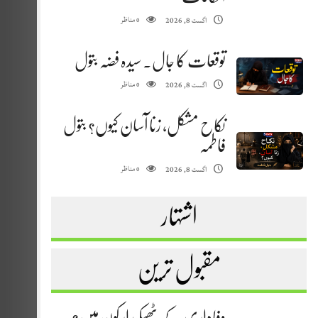
مناظر
اگست 8, 2026
0
توقعات کا جال. سیدہ فضہ بتول
مناظر
اگست 8, 2026
0
نکاح مشکل، زنا آسان کیوں؟ بتول
فاطمہ
مناظر
اگست 8, 2026
0
اشتہار
مقبول ترین
وفاداری کے ٹھیکیدار کون ہیں؟