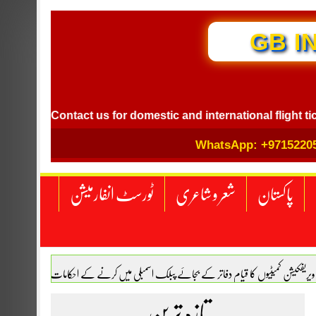
GB I
Contact us for domestic and international flight ticket bo
WhatsApp: +9715220
پاکستان
شعر و شاعری
ٹورسٹ انفارمیشن
 ویریفکیشن کمیٹیوں کا قیام دفاتر کے بجائے پبلک اسمبلی میں کرنے کے احکامات
اکستان اور ترکیہ کے درمیان دفاعی معاہدہ ہوگیا
تازہ ترین