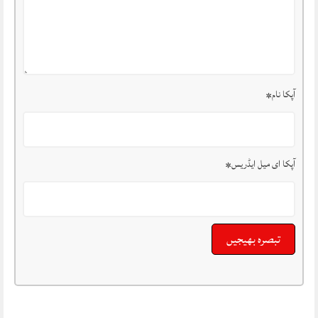
آپکا نام
*
آپکا ای میل ایڈریس
*