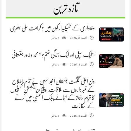
تازہ ترین
وفاداری کے ٹھیکیدار کون ہیں؟ کرامت علی جعفری
مناظر
اگست 8, 2026
0
“ایک سپلی اور ایک زندگی ختم؟” محمد دلاور بلتستانی
مناظر
اگست 8, 2026
0
وزیر اعلیٰ گلگت بلتستان امجد حسین نے تمام اضلاع
کے نمبرداروں سے ملاقات، ویلج ویریفکیشن کمیٹیوں
کا قیام دفاتر کے بجائے پبلک اسمبلی میں کرنے
کے احکامات
مناظر
اگست 8, 2026
0