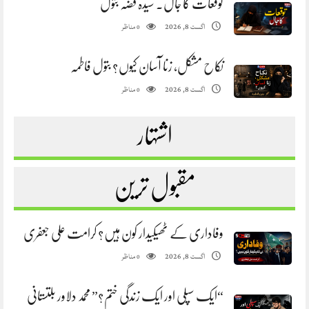
توقعات کا جال. سیدہ فضہ بتول
مناظر
اگست 8, 2026
0
نکاح مشکل، زنا آسان کیوں؟ بتول فاطمہ
مناظر
اگست 8, 2026
0
اشتہار
مقبول ترین
وفاداری کے ٹھیکیدار کون ہیں؟ کرامت علی جعفری
مناظر
اگست 8, 2026
0
“ایک سپلی اور ایک زندگی ختم؟” محمد دلاور بلتستانی