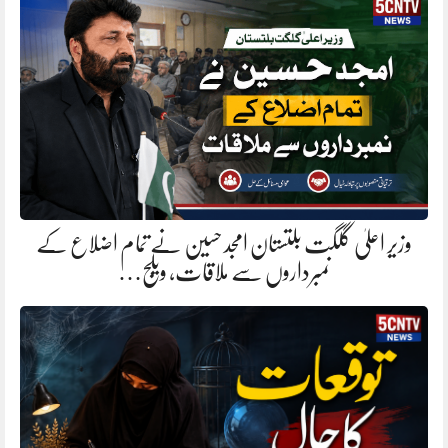
وزیر اعلیٰ گلگت بلتستان امجد حسین نے تمام اضلاع کے
نمبرداروں سے ملاقات، ویلج…