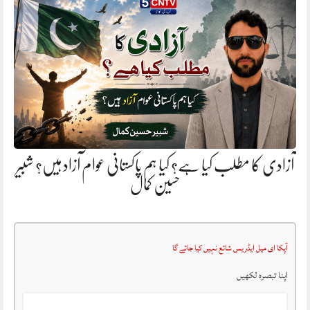
آزادی کا مطلب کیا ہے؟ کیا ہم پاکستانی عوام آزاد ہیں؟ شبیر
حسین کمال
آپکا ای میل ایڈریس شائع نہیں کیا جائے گا
اپنا تبصرہ لکھیں