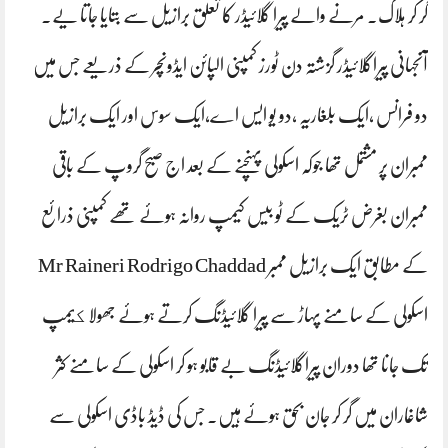
گر کر ہلاک۔ مرنے والے پیرا گلائیڈر کا تعلق برازیل سے بتایا جاتا یے۔
آنجہانی پیراگلائیڈر گزشتہ دن ٹورز کمپنی الپائن ایڈونچر کے ذریعے جس میں
دو فرانس ،ایک بلغاریہ ،دو یو ایس اے،ایک سوس اور ایک برازیل
ممبران پر مشتمل تھا جوکہ اسکولی پہنچنے کے بعد اج صبح گروپ کے باقی
ممبران بغرض ٹریک کے ٹو بیس کیمپ روانہ ہوئے تھے کمپنی ذرائع
کے مطابق ایک برازیل ممبر Mr Raineri Rodrigo Chaddad
اسکولی کے سامنے پہاڑ سے پیرا گلائیڈنگ کرتے ہوئے جھولا كیمپ
تک جانا تھا دوران پیراگلائیڈنگ بے قابو ہو کر اسکولی کے سامنے کثر
شاغاران میں گر کر جان بحق ہوئے ہیں۔ جس کی ڈیڈ باڈی اسکولی سے