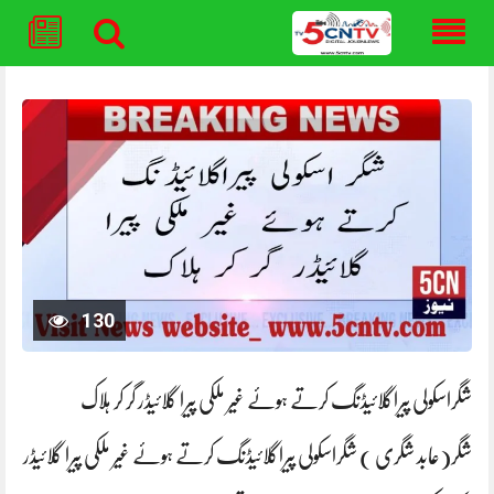
Skip
to
content
130
شگراسکولی پیراگلائیڈنگ کرتے ہوئے غیر ملکی پیرا گلائیڈر گر کر ہلاک
شگر(عابد شگری ) شگراسکولی پیراگلائیڈنگ کرتے ہوئے غیر ملکی پیرا گلائیڈر