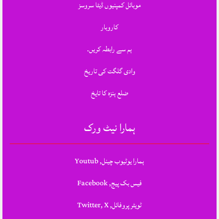
موبائل کمپنیوں ڈیٹا سروسز
کاروبار
ہم سے رابطہ کریں.
وادی گلگت کی تاریخ
ضلع ہنزہ کا تایخ
ہمارا نیٹ ورک
ہمارا یوٹیوب چینل, Youtub
فیس بک پیج, Facebook
ٹویٹر پروفائل, Twitter, X