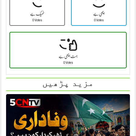
اچھی ہے
ٹھیک ہے
0 Votes
0 Votes
بہت اچھی ہے
0 Votes
مزید پڑھیں