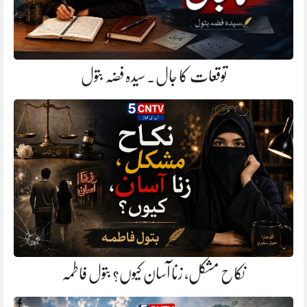
توقعات کا جال. سیدہ فضہ بتول
نکاح مشکل، زنا آسان کیوں؟ بتول فاطمہ