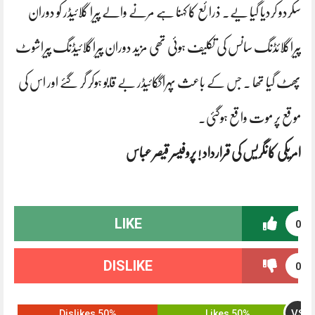
سکردو کردیا گیا یے۔ ذرائع کا کہنا ہے مرنے والے پیرا گلائیڈر کو دوران
پیراگلائڈنگ سانس کی تکلیف ہوئی تھی مزید دوران پیراگلائیڈنگ پیراشوٹ
پھٹ گیا تھا ۔ جس کے باعث پہراگکائیڈر بے قابو ہوکر گر گئے اور اس کی
موقع پر موت واقع ہوگئی۔
امریکی کانگریس کی قرارداد ! پروفیسر قیصر عباس
LIKE
0
DISLIKE
0
VS
50% Dislikes
50% Likes