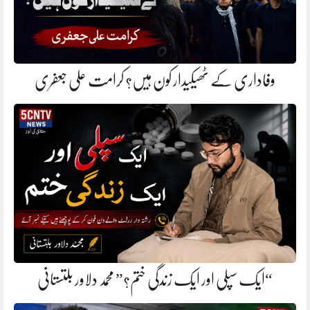
وفاداری کے ٹھیکیدار کون ہیں؟ کرامت علی جعفری
“ایک سپلی اور ایک زندگی ختم؟” محمد دلاور بلتستانی