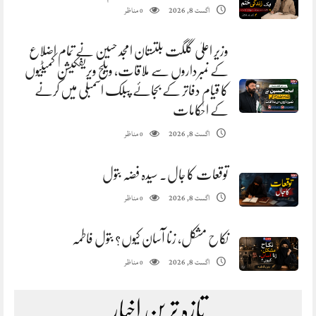
مناظر
اگست 8, 2026
0
وزیر اعلیٰ گلگت بلتستان امجد حسین نے تمام اضلاع
کے نمبرداروں سے ملاقات، ویلج ویریفکیشن کمیٹیوں
کا قیام دفاتر کے بجائے پبلک اسمبلی میں کرنے
کے احکامات
مناظر
اگست 8, 2026
0
توقعات کا جال. سیدہ فضہ بتول
مناظر
اگست 8, 2026
0
نکاح مشکل، زنا آسان کیوں؟ بتول فاطمہ
مناظر
اگست 8, 2026
0
تازہ ترین اخبار