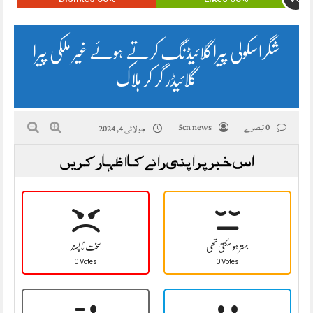
شگراسکولی پیراگلائیڈنگ کرتے ہوئے غیر ملکی پیرا
گلائیڈر گر کر ہلاک
0 تبصرے
5cn news
جولائی 4, 2024
اس خبر پر اپنی رائے کا اظہار کریں
بہتر ہو سکتی تھی
سخت نا پسند
0 Votes
0 Votes