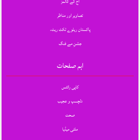
آج کے کالمز
تصاویر اور مناظر
پاکستان ریلوے ٹکٹ ریٹ،
جشنِ مے فنگ
اہم صفحات
کاپی رائٹس
دلچسپ و عجیب
صحت
ملٹی میڈیا