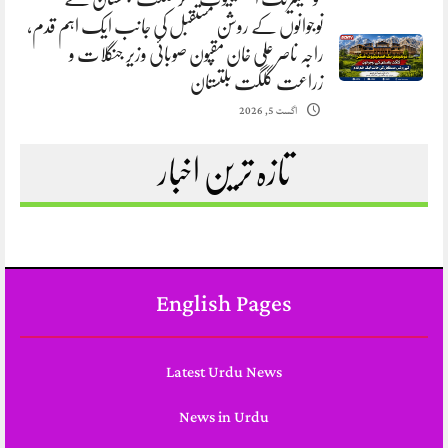
نوجوانوں کے روشن مستقبل کی جانب ایک اہم قدم،
راجہ ناصر علی خان مقپون صوبائی وزیر جنگلات و
زراعت گلگت بلتستان
اگست 5, 2026
تازہ ترین اخبار
English Pages
Latest Urdu News
News in Urdu