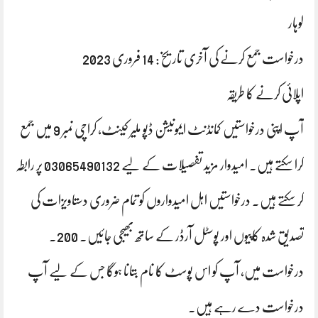
لوہار
درخواست جمع کرنے کی آخری تاریخ: 14 فروری 2023
اپلائی کرنے کا طریقہ
آپ اپنی درخواستیں کمانڈنٹ ایمونیشن ڈپو ملیر کینٹ، کراچی نمبر 9 میں جمع
کرا سکتے ہیں۔ امیدوار مزید تفصیلات کے لیے 03065490132 پر رابطہ
کر سکتے ہیں۔ درخواستیں اہل امیدواروں کو تمام ضروری دستاویزات کی
تصدیق شدہ کاپیوں اور پوسٹل آرڈر کے ساتھ بھیجی جائیں۔ 200.
درخواست میں، آپ کو اس پوسٹ کا نام بتانا ہوگا جس کے لیے آپ
درخواست دے رہے ہیں۔