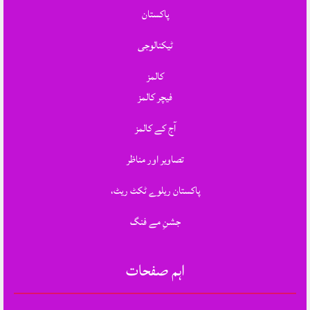
پاکستان
ٹیکنالوجی
کالمز
فیچر کالمز
آج کے کالمز
تصاویر اور مناظر
پاکستان ریلوے ٹکٹ ریٹ،
جشنِ مے فنگ
اہم صفحات