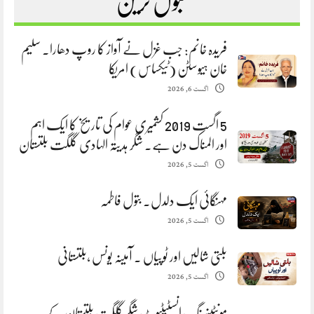
مقبول ترین
فریدہ خانم: جب غزل نے آواز کا روپ دھارا. سلیم
خان ہیوسٹن (ٹیکساس) امریکا
اگست 6, 2026
5 اگست 2019 کشمیری عوام کی تاریخ کا ایک اہم
اور المناک دن ہے. شگر ہدیتہ الہادی گلگت بلتستان
اگست 5, 2026
مہنگائی ایک دلدل. بتول فاطمہ
اگست 5, 2026
بلتی شالیں اور ٹوپیاں . آمینہ یونس ،بلتستانی
اگست 5, 2026
مونٹینیرنگ انسٹیٹیوٹ شگر گلگت بلتستان کے