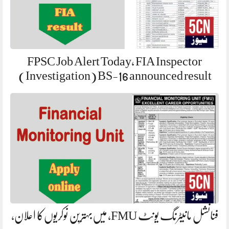
FPSC Job Alert Today, FIA Inspector
(Investigation) BS-16 announced result
فنانشل مانیٹرنگ یونٹ FMU، میں‌بہترین نوکریوں‌کا اعلان،