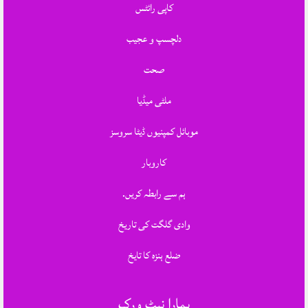
کاپی رائٹس
دلچسپ و عجیب
صحت
ملٹی میڈیا
موبائل کمپنیوں ڈیٹا سروسز
کاروبار
ہم سے رابطہ کریں.
وادی گلگت کی تاریخ
ضلع ہنزہ کا تایخ
ہمارا نیٹ ورک