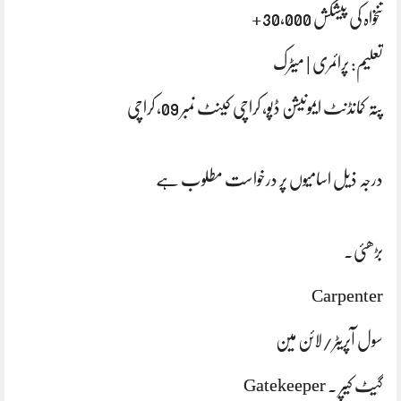
تنخواہ کی پیشکش 30,000+
تعلیم: پرائمری | میٹرک
پتہ کمانڈنٹ ایمونیشن ڈپو، کراچی کینٹ نمبر 09، کراچی
درجہ ذیل اسامیوں پر درخواست مطلوب ہے
بڑھئی.
Carpenter
سول آپریٹر/لائن مین
گیٹ کیپر . Gatekeeper