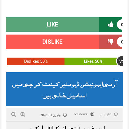
LIKE
0
DISLIKE
0
VS
50% Dislikes
50% Likes
آ رمی ایمونیشن ڈپو ملیر کینٹ کراچی میں‌
اسامیاں خالی ہیں
0 تبصرے
5cn news
جنوری 31, 2023
اس خبر پر اپنی رائے کا اظہار کریں