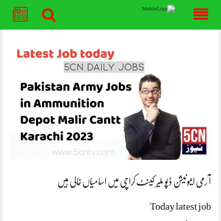
Skip
to
content
آ رمی ایمونیشن ڈپو ملیر کینٹ کراچی میں‌ اسامیاں خالی ہیں‌
Today latest job