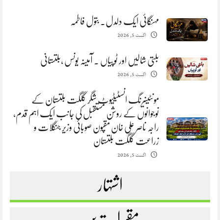
مہنگائی ایک دلدل. بتول فاطمہ
اگست 5, 2026
بلتی شالیں اور ٹوپیاں . آمینہ یونس ،بلتستانی
اگست 5, 2026
مونٹینیرنگ انسٹیٹیوٹ شگر گلگت بلتستان کے
نوجوانوں کے روشن مستقبل کی جانب ایک اہم قدم،
راجہ ناصر علی خان مقپون صوبائی وزیر جنگلات و
زراعت گلگت بلتستان
اگست 5, 2026
اشتہار