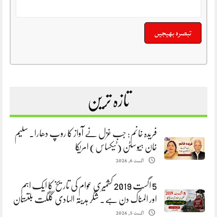
تازہ ترین
فریدہ خانم: جب غزل نے آواز کا روپ دھارا. سلیم
خان ہیوسٹن (ٹیکساس) امریکا
اگست 6, 2026
5 اگست 2019 کشمیری عوام کی تاریخ کا ایک اہم
اور المناک دن ہے. شگر ہدیتہ الہادی گلگت بلتستان
اگست 5, 2026