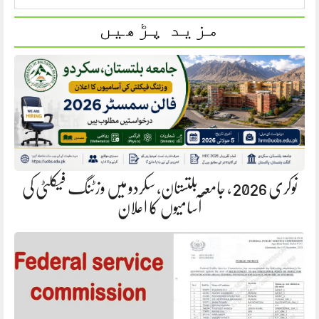
مزید پڑھیں
نوکری 2026 ، جامعہ بلتستان، سکردو میں وزٹنگ فیکلٹی کی
آسامیوں کا اعلان