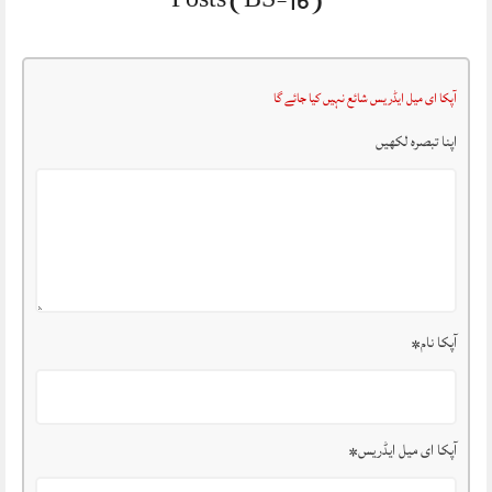
آپکا ای میل ایڈریس شائع نہیں کیا جائے گا
اپنا تبصرہ لکھیں
آپکا نام
*
آپکا ای میل ایڈریس
*