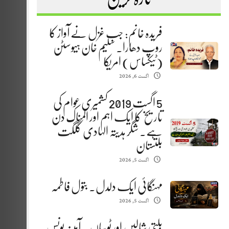
فریدہ خانم: جب غزل نے آواز کا
روپ دھارا. سلیم خان ہیوسٹن
(ٹیکساس) امریکا
اگست 6, 2026
5 اگست 2019 کشمیری عوام کی
تاریخ کا ایک اہم اور المناک دن
ہے. شگر ہدیتہ الہادی گلگت
بلتستان
اگست 5, 2026
مہنگائی ایک دلدل. بتول فاطمہ
اگست 5, 2026
بلتی شالیں اور ٹوپیاں . آمینہ یونس