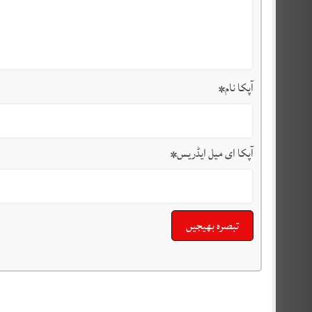
آپکا نام
*
آپکا ای میل ایڈریس
*