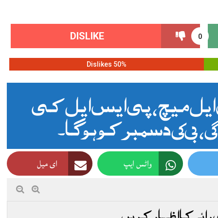
DISLIKE
0
50% Dislikes
ی ایس ایل میچ ، پی ایس ایل کی
واٹس ایپ
ای میل
 رائے کا اظہار کریں