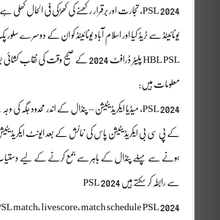
PSL 2024، تجارت اور برقرار رکھنے کی کھڑکی فی الحال 
یونائیٹڈ سے ٹریڈ کیا اور اسلام آباد یونائیٹڈ کو ان کے دوسرے سلو
HBL PSL پلیئر ڈرافٹ 2024 کے صحیح وقت
معلومات ہیں:
PSL 2024، میڈیا ایکریڈیٹیشن – پنڈال کے اندر محدود جگہ
کے پی سی بی ایکریڈیٹیشن پاس کی نمائش کے بعد ایونٹ ایکریڈی
سے رابطہ کر سکتے ہیں PSL 2024
SL match, livescore, match schedule PSL 2024