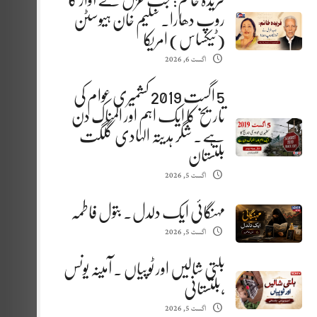
فریدہ خانم: جب غزل نے آواز کا
روپ دھارا. سلیم خان ہیوسٹن
(ٹیکساس) امریکا
اگست 6, 2026
5 اگست 2019 کشمیری عوام کی
تاریخ کا ایک اہم اور المناک دن
ہے. شگر ہدیتہ الہادی گلگت
بلتستان
اگست 5, 2026
مہنگائی ایک دلدل. بتول فاطمہ
اگست 5, 2026
بلتی شالیں اور ٹوپیاں . آمینہ یونس
،بلتستانی
اگست 5, 2026