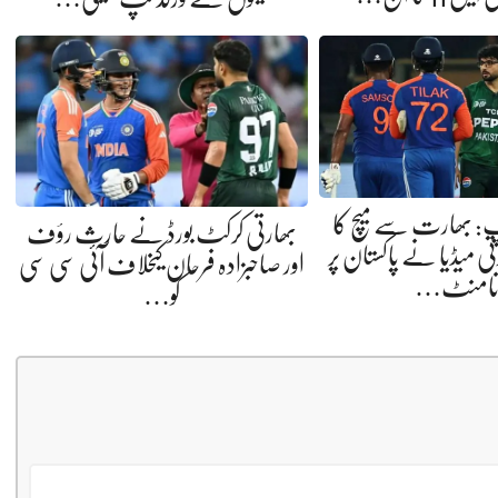
رلڈکپ: بھارت سے میچ کا
بھارتی کرکٹ بورڈ نے حارث رؤف
ی میڈیا نے پاکستان پر
اور صاحبزادہ فرحان کیخلاف آئی سی سی
رنامنٹ…
کو…