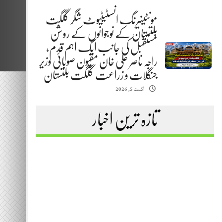
مونٹینیرنگ انسٹیٹیوٹ شگر گلگت
بلتستان کے نوجوانوں کے روشن
مستقبل کی جانب ایک اہم قدم،
راجہ ناصر علی خان مقپون صوبائی وزیر
جنگلات و زراعت گلگت بلتستان
اگست 5, 2026
تازہ ترین اخبار