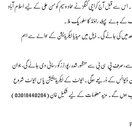
کھلی ہے۔ اس سے قبل آج کراچی کنگز نے عماد وسیم کو حسن علی کے لیے اسلام آباد
ر پک کے بدلے پہلے راؤنڈ کا سلور پک ملا۔
 کی نقاب کشائی بعد میں کی جائے گی۔ ذیل میں میڈیا ایکریڈیشن کے حوالے سے اہم
 کی وجہ سے، صرف پی سی بی سے منظور شدہ رپورٹرز کو رسائی دی جائے گی، جو ان
ٹیشن ڈیوائس کے ذریعے ہوگی۔ ایونٹ کے ایکریڈیٹیشن پاس ایونٹ شروع
ہونے سے پہلے پنڈال کے باہر سے جمع کرنے کے لیے دستیاب ہوں گے۔ مزید معلومات کے لیے شکیل خان (03018440284)
P