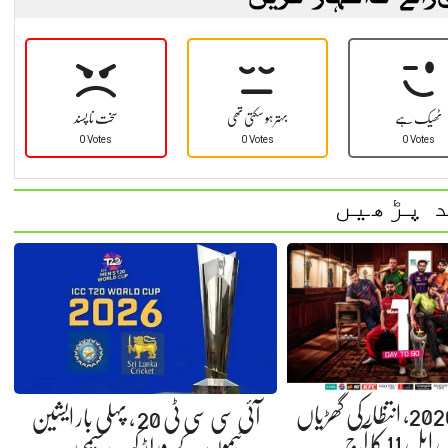
ٹھیک ہے
بہتر ہو سکتی تھی
سخت نا پسند
0 Votes
0 Votes
0 Votes
 پڑھیں
پی ایس ایل 2026، انتظار کی گھڑیاں
آئی سی سی ٹی 20 ، پہلی بار ایشین
11 کا آج…
ٹیموں کے ورلڈ کپ سیمی…