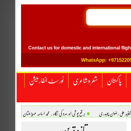
GB I
el
Contact us for domestic and international flight ticket
WhatsApp: +9715220
پاکستان
شعر و شاعری
ٹورسٹ انفارمیشن
انجینیئر علی رضوان چوہدری
برقع پوشی اور مرد کی نگاہ . محمد اسامہ مہر(ملتان )
تازہ ترین