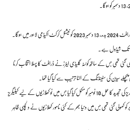
PSL 2024، پی ایس ایل میچ ، ایچ بی ایل پاکستان سپر لیگ پلیئر ڈرافٹ 2024 بدھ، 13 دسمبر 2023 کو نیشنل کرکٹ اکیڈمی لاہور میں ہوگا۔
ی تھی جس کے ساتھ کوئٹہ گلیڈی ایٹرز نے ڈرافٹ کا پہلا انتخاب کرنا
چھلے سیزن کی سٹینڈنگ کے الٹا ترتیب سے کیا گیا تھا۔
ٹورنامنٹ کے آئندہ نویں ایڈیشن کے لیے مقامی کھلاڑیوں کی کیٹیگریز کی تجدید کا عمل 10 نومبر کو مکمل کیا گیا جس میں نو کھلاڑیوں کے لیے کیٹیگریز
ریڈ کیا گیا۔ غیر ملکی کھلاڑیوں کے لیے رجسٹریشن ونڈو 25 اکتوبر کو کھولی گئی تھی جس میں دنیا بھر کے کئی نامور کھلاڑیوں نے دلچسپی ظاہر