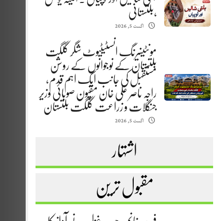
،بلتستانی
اگست 5, 2026
مونٹینیرنگ انسٹیٹیوٹ شگر گلگت
بلتستان کے نوجوانوں کے روشن
مستقبل کی جانب ایک اہم قدم،
راجہ ناصر علی خان مقپون صوبائی وزیر
جنگلات و زراعت گلگت بلتستان
اگست 5, 2026
اشتہار
مقبول ترین