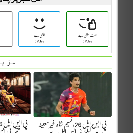
بہت اچھی ہے
اچھی ہے
0 Votes
0 Votes
مزید
پی ایس ایل 26، نسیم شاہ غیر معینہ
ختم، پی ایس ایل 
مدت کیلئے پی ایس ایل سے…