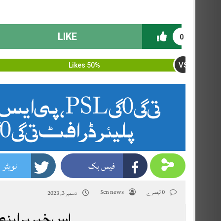
LIKE
0
VS
50% Likes
PSL 2024، پ
پلیئر ڈرافٹ 2024، 13 دسمبر کو ہوگا۔
فیس بک
ٹویٹر
0 تبصرے
5cn news
دسمبر 3, 2023
اس خبر پر اپنی