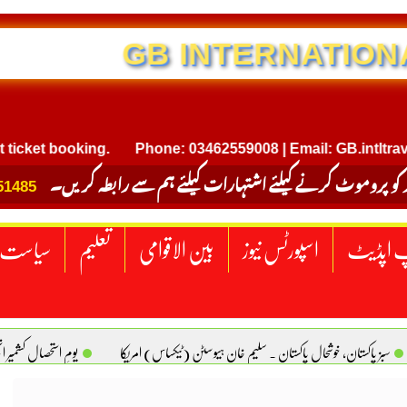
NTERNATIONAL TRAVEL
 booking.
Phone: 03462559008 | Email: GB.intltravel@gm
 کو پروموٹ کرنے کیلئے اشتہارات کیلئے ہم سے رابطہ کریں۔
51485
 اپڈیٹ
اسپورٹس نیوز
بین الاقوامی
تعلیم
سیاست
سبز پاکستان، خوشحال پاکستان . سلیم خان ہیوسٹن (ٹیکساس) امریکا
یومِ استحصالِ کشمیر 
سانیت کی اصل پہچان. یاسر دانیال صابری