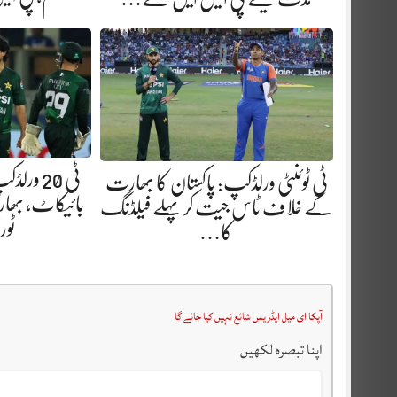
ٹی 20 و
ٹی ٹوئنٹی ورلڈکپ: پاکستان کا بھارت
بائیکاٹ، بھارت
کے خلاف ٹاس جیت کر پہلے فیلڈنگ
ٹو
کا…
آپکا ای میل ایڈریس شائع نہیں کیا جائے گا
اپنا تبصرہ لکھیں