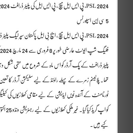
PSL 2024، پی ایس ایل میچ ، پی ایس ایل کی پلیئر ڈرافٹ 2024، 13 دسمبر کو ہوگا۔
5 سی این اسپورٹس
فلیگ شپ ایونٹ عارضی طور پر 8 فروری سے 24 مارچ 2024 تک شیڈول ہے۔
پلیئر ڈرافٹ کے پک آرڈر کو اس ماہ کے شروع میں حتمی شکل دی گئ
تھا۔ پلاٹینم زمرے کے پہلے راؤنڈ کے لیے سلیکشن آرڈر کا تعین پ
کو اپ گ
کیے ہیں.