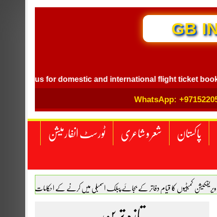
INTERNATIONAL TRAVEL
t us for domestic and international flight ticket booking.
WhatsApp: +9715220
پاکستان
شعر و شاعری
ٹورسٹ انفارمیشن
 ویریفکیشن کمیٹیوں کا قیام دفاتر کے بجائے پبلک اسمبلی میں کرنے کے احکامات
اکستان اور ترکیہ کے درمیان دفاعی معاہدہ ہوگیا
تازہ ترین