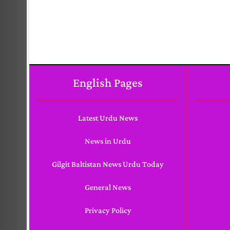
English Pages
Latest Urdu News
News in Urdu
Gilgit Baltistan News Urdu Today
General News
Privacy Policy