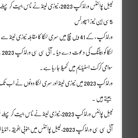
ٹیبل پوائنٹس ورلڈ کپ 2023, نیوزی لینڈ نے ٹاس جیت کر پہلے فیلڈنگ کا فیصلہ ۔
5سی این نیوز اسپورٹس
ورلڈ کپ ، کے 41 ویں میچ میں سری لنکا کا مقابلہ نیو
لن
سوامی کرکٹ اسٹیڈیم میں کھیلا جا رہا ہے۔
جیتے ہیں ۔
ٹیبل پوائنس ورلڈ کپ 2023, نیوزی لینڈ نے ٹاس جیت کر پہلے فیلڈنگ کا فیصلہ ۔
آئی سی سی ورلڈ کپ 2023, ٹیبل پوائنٹس میں جنو