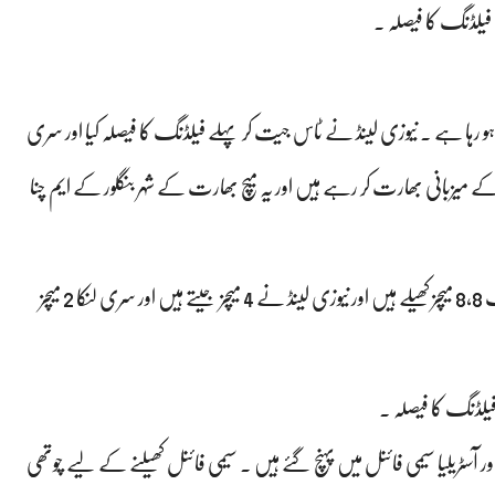
زی لینڈ سے ہو رہا ہے ۔ نیوزی لینڈ نے ٹاس جیت کر پہلے فیلڈنگ کا فیصلہ کیا اور سری
کا کو بیٹنگ کی دعوت دے دیا ۔ آئی سی سی ورلڈ کپ 2023 کے میزبانی بھارت کر رہے ہیں اور یہ میچ بھارت کے شہر بنگلور کے ایم چنا
ورلڈ کپ 2023 میں نیوزی لینڈ اور سری لنکا دونوں نے اب تک 8,8 میچز کھیلے ہیں اور نیوزی لینڈ نے 4 میچز جیتے ہیں اور سری لنکا 2 میچز
بی افریقہ ، انڈیا اور آسٹریلیا سیمی فائنل میں پہنچ گئے ہیں ۔ سیمی فائنل کھیلنے کے لیے چوتھی