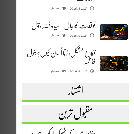
مناظر
اگست 8, 2026
0
توقعات کا جال. سیدہ فضہ بتول
مناظر
اگست 8, 2026
0
نکاح مشکل، زنا آسان کیوں؟ بتول
فاطمہ
مناظر
اگست 8, 2026
0
اشتہار
مقبول ترین
وفاداری کے ٹھیکیدار کون ہیں؟