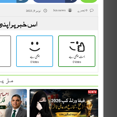
0 تبصرے
5cn news
نومبر 9, 2023
اس خبر پر اپنی
بہت اچھی ہے
اچھی ہے
0 Votes
0 Votes
مزید