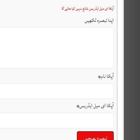
آپکا ای میل ایڈریس شائع نہیں کیا جائے گا
اپنا تبصرہ لکھیں
آپکا نام
*
آپکا ای میل ایڈریس
*