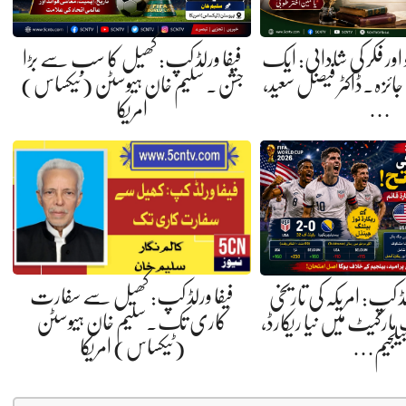
اور فکر کی شادابی: ایک
فیفا ورلڈ کپ: کھیل کا سب سے بڑا
 جائزہ.ڈاکٹر فیصل سعید،
جشن. سلیم خان ہیوسٹن (ٹیکساس)
…
امریکا
فیفا ورلڈ کپ: کھیل سے سفارت
 ورلڈ کپ: امریکہ کی تاریخی
کاری تک۔سلیم خان ہیوسٹن
مارکیٹ میں نیا ریکارڈ،
(ٹیکساس) امریکا
یلجیم…