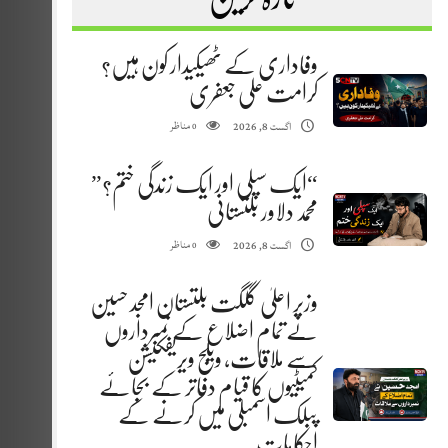
وفاداری کے ٹھیکیدار کون ہیں؟
کرامت علی جعفری
مناظر
اگست 8, 2026
0
“ایک سپلی اور ایک زندگی ختم؟”
محمد دلاور بلتستانی
مناظر
اگست 8, 2026
0
وزیر اعلیٰ گلگت بلتستان امجد حسین
نے تمام اضلاع کے نمبرداروں
سے ملاقات، ویلج ویریفکیشن
کمیٹیوں کا قیام دفاتر کے بجائے
پبلک اسمبلی میں کرنے کے
احکامات