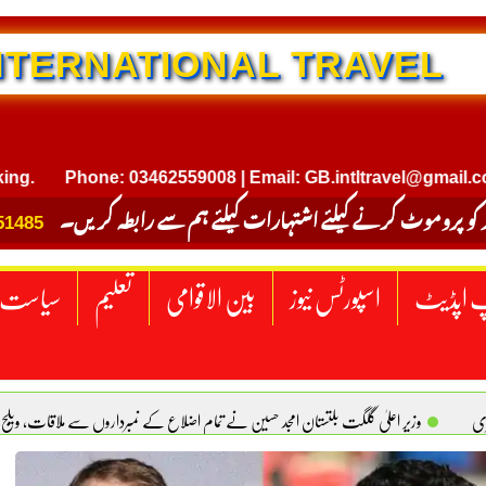
Phone: 03462559008 | Email: GB.intltravel@gmail.com
 کو پروموٹ کرنے کیلئے اشتہارات کیلئے ہم سے رابطہ کریں۔
51485
 اپڈیٹ
اسپورٹس نیوز
بین الاقوامی
تعلیم
سیاست
ری
وزیر اعلیٰ گلگت بلتستان امجد حسین نے تمام اضلاع کے نمبرداروں سے ملاقات، ویلج
کل، زنا آسان کیوں؟ بتول فاطمہ
ایک ملک پر حملہ تینوں پر حملہ تصور کیا جائیگا، سعودیہ، پ