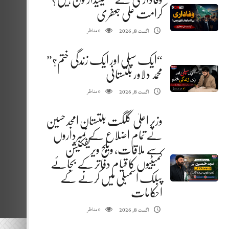
کرامت علی جعفری
مناظر
اگست 8, 2026
0
“ایک سپلی اور ایک زندگی ختم؟”
محمد دلاور بلتستانی
مناظر
اگست 8, 2026
0
وزیر اعلیٰ گلگت بلتستان امجد حسین
نے تمام اضلاع کے نمبرداروں
سے ملاقات، ویلج ویریفکیشن
کمیٹیوں کا قیام دفاتر کے بجائے
پبلک اسمبلی میں کرنے کے
احکامات
مناظر
اگست 8, 2026
0