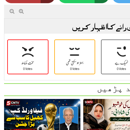
 رائے کا اظہار کریں
ٹھیک ہے
بہتر ہو سکتی تھی
سخت نا پسند
0 Votes
0 Votes
0 Votes
 پڑھیں