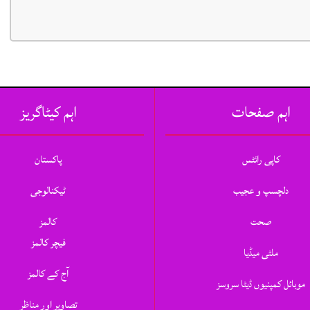
اہم صفحات
اہم کیٹاگریز
کاپی رائٹس
پاکستان
دلچسپ و عجیب
ٹیکنالوجی
صحت
کالمز
فیچر کالمز
ملٹی میڈیا
آج کے کالمز
موبائل کمپنیوں ڈیٹا سروسز
تصاویر اور مناظر