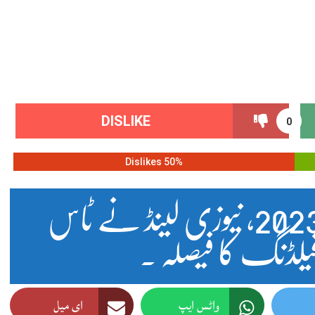
DISLIKE
0
50% Dislikes
ٹیبل پوائنٹس ورلڈ کپ 2023, نیوزی لینڈ نے ٹاس
یلڈنگ کا فیصلہ ۔
واٹس ایپ
ای میل