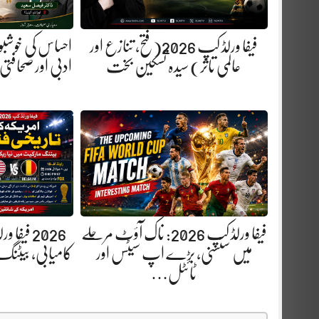
فیفا ورلڈ کپ 2026(فتح، تنازع اور
احساس کی خوشبو 
عالمی تاثر) سیدہ تسکین بخت
ادبی اور صحافتی
فیفا ورلڈ کپ 2026: ناک آؤٹ مرحلے
2026 فیفا
میں سنسنی، بڑے اپ سیٹس اور
کامیابی، بیٹنگ 
ٹائٹل…
ب