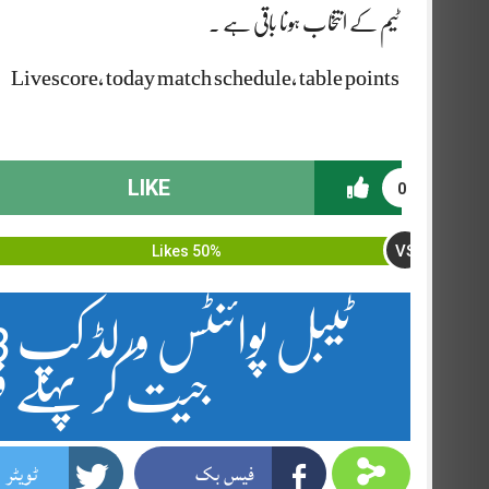
ٹیم کے انتخاب ہونا باقی ہے ۔
Livescore, today match schedule, table points
LIKE
0
VS
50% Likes
جیت کر پہلے ف
فیس بک
ٹویٹر