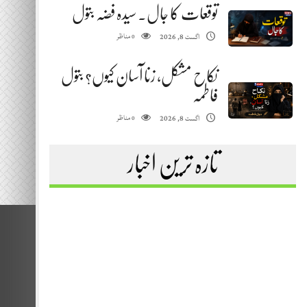
توقعات کا جال. سیدہ فضہ بتول
مناظر
اگست 8, 2026
0
نکاح مشکل، زنا آسان کیوں؟ بتول
فاطمہ
مناظر
اگست 8, 2026
0
تازہ ترین اخبار