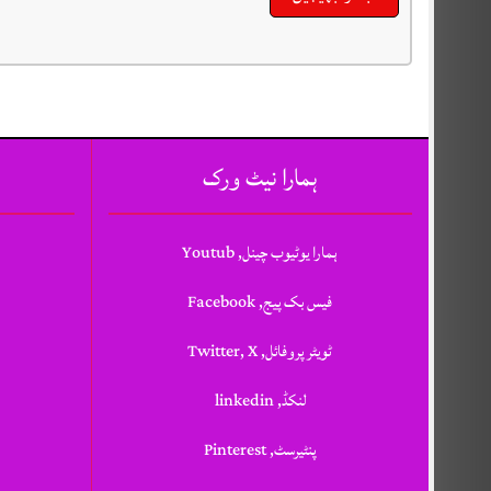
ہمارا نیٹ ورک
ہمارا یوٹیوب چینل, Youtub
فیس بک پیج, Facebook
ٹویٹر پروفائل, Twitter, X
لنکڈ, linkedin
پنٹیرسٹ, Pinterest