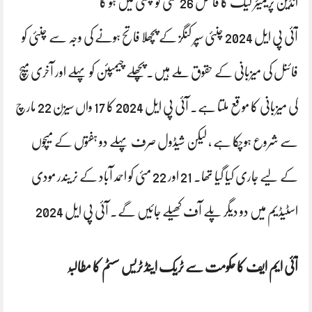
انڈین پریمیئر لیگ کا فائنل 26 مئی کو چنئی میں ہو گا
آئی پی ایل 2024 چنئی سپر کنگز کے پچھلا فاتح ہونے کی وجہ سے چنئی کو
فائنل کی میزبانی کے حقوق ملے ہیں۔ پچھلے چیمپئن کو پہلے اور آخری میچ
کی میزبانی کا موقع ملتا ہے۔ آئی پی ایل 2024 کا 17 واں سیزن 22 مارچ
سے شروع ہوچکا ہے ، لیکن شیڈول صرف پہلے دو ہفتوں کے میچوں
کے لیے جاری کیا گیا تھا۔ 21 اور 22 مئی کو احمد آباد کے نریندر مودی
اسٹیڈیم میں دو دیگر پلے آف کھیلے جائیں گے۔ آئی پی ایل 2024
آئی ایم ایف کا حکومت سے ٹریک اینڈ ٹریس سسٹم کا مطالب
ہ