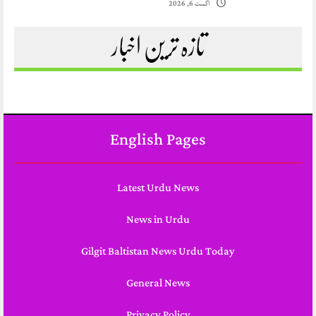
اگست 6, 2026
تازہ ترین اخبار
English Pages
Latest Urdu News
News in Urdu
Gilgit Baltistan News Urdu Today
General News
Privacy Policy