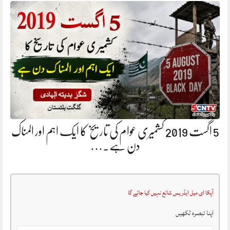
5 اگست 2019 کشمیری عوام کی تاریخ کا ایک اہم اور المناک
دن ہے.…
آپکا ای میل ایڈریس شائع نہیں کیا جائے گا
اپنا تبصرہ لکھیں