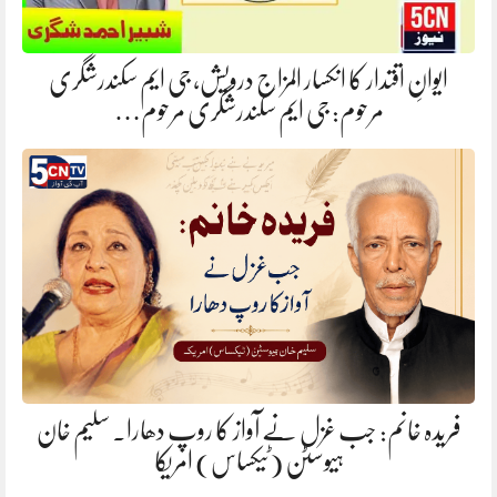
ایوانِ اقتدار کا انکسار المزاج درویش، جی ایم سکندرشگری
مرحوم: جی ایم سکندرشگری مرحوم…
فریدہ خانم: جب غزل نے آواز کا روپ دھارا. سلیم خان
ہیوسٹن (ٹیکساس) امریکا