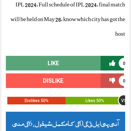
IPL 2024, Full schedule of IPL 2024, final match
will be held on May 26, know which city has got the
host
LIKE
0
DISLIKE
0
VS
50% Dislikes
50% Likes
آئی پی ایل 2024 کا مکمل شیڈول، 26 مئی