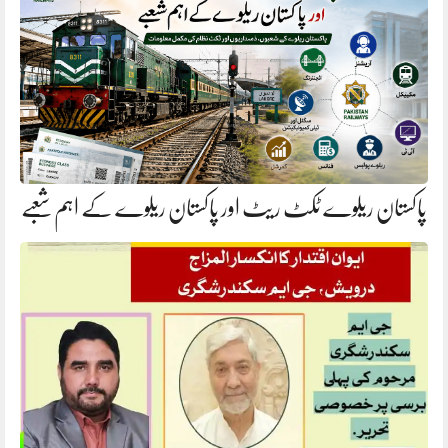
پاکستان ریلوے ٹکٹ ریٹ اور پاکستان ریلوے کے اہم شعبے