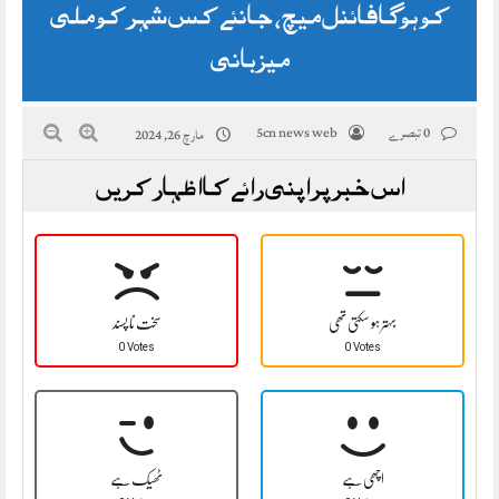
کو ہوگا فائنل میچ، جانئے کس شہر کو ملی
میزبانی
0 تبصرے
5cn news web
مارچ 26, 2024
اس خبر پر اپنی رائے کا اظہار کریں
بہتر ہو سکتی تھی
سخت نا پسند
0 Votes
0 Votes
اچھی ہے
ٹھیک ہے