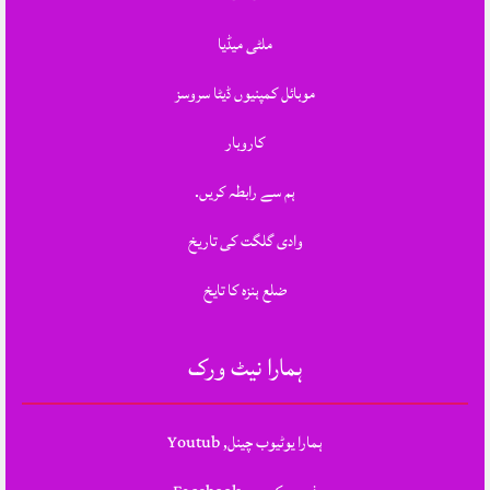
ملٹی میڈیا
موبائل کمپنیوں ڈیٹا سروسز
کاروبار
ہم سے رابطہ کریں.
وادی گلگت کی تاریخ
ضلع ہنزہ کا تایخ
ہمارا نیٹ ورک
ہمارا یوٹیوب چینل, Youtub