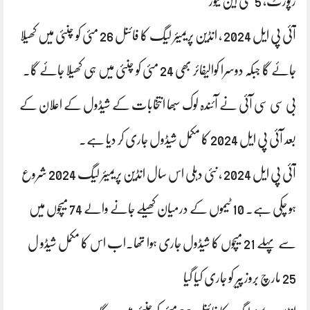
رپورٹ، 5 سی این نیوز
آئی پی ایل 2024 ، انڈین پریمیئر لیگ کا فائنل 26 مئی کو چنئی میں کھیلا
جائے گا جبکہ دوسرا کوالیفائر بھی 24 مئی کو چنئی میں ہی کھیلا جائے گا۔
بی سی سی آئی نے آئندہ لوک سبھا انتخابات کے شیڈول کے اعلان کے
بعد آئی پی ایل 2024 کا مکمل شیڈول جاری کر دیا ہے۔
آئی پی ایل 2024 ، نئی دہلی اس سال انڈین پریمیئر لیگ 2024 شروع
ہو چکی ہے۔ 10 ٹیموں کے درمیان کھیلے جانے والے 74 میچوں میں
سے پہلے 21 میچوں کا شیڈول جاری ہوا تھا۔اب اس کا مکمل شیڈو ل
25 مارچ بروز پیر کو جاری کیا گیا