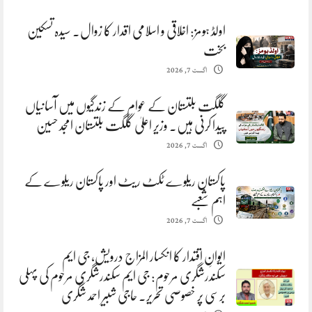
اولڈ ہومز: اخلاقی و اسلامی اقدار کا زوال. سیدہ تسکین
بخت
اگست 7, 2026
گلگت بلتستان کے عوام کے زندگیوں میں آسانیاں
پیدا کرنی ہیں. وزیر اعلیٰ گلگت بلتستان امجد حسین
اگست 7, 2026
پاکستان ریلوے ٹکٹ ریٹ اور پاکستان ریلوے کے
اہم شعبے
اگست 7, 2026
ایوانِ اقتدار کا انکسار المزاج درویش، جی ایم
سکندرشگری مرحوم: جی ایم سکندرشگری مرحوم کی پہلی
برسی پر خصوصی تحریر. حاجی شبیر احمد شگری