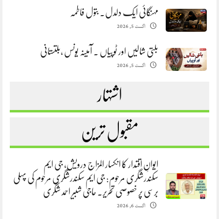
مہنگائی ایک دلدل. بتول فاطمہ
اگست 5, 2026
بلتی شالیں اور ٹوپیاں . آمینہ یونس ،بلتستانی
اگست 5, 2026
اشتہار
مقبول ترین
ایوانِ اقتدار کا انکسار المزاج درویش، جی ایم
سکندرشگری مرحوم: جی ایم سکندرشگری مرحوم کی پہلی
برسی پر خصوصی تحریر. حاجی شبیر احمد شگری
اگست 6, 2026