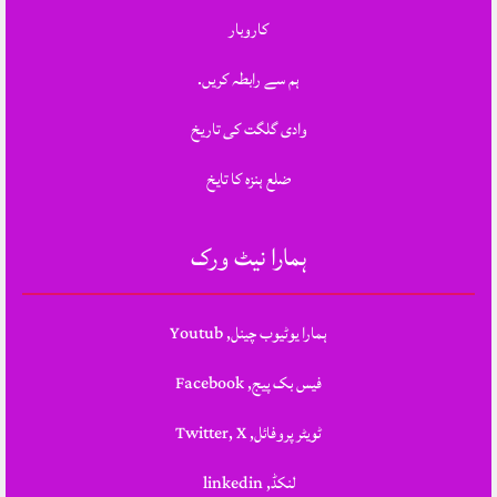
کاروبار
ہم سے رابطہ کریں.
وادی گلگت کی تاریخ
ضلع ہنزہ کا تایخ
ہمارا نیٹ ورک
ہمارا یوٹیوب چینل, Youtub
فیس بک پیج, Facebook
ٹویٹر پروفائل, Twitter, X
لنکڈ, linkedin