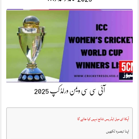
آئی سی سی ویمن ورلڈ کپ 2025
آپکا ای میل ایڈریس شائع نہیں کیا جائے گا
اپنا تبصرہ لکھیں