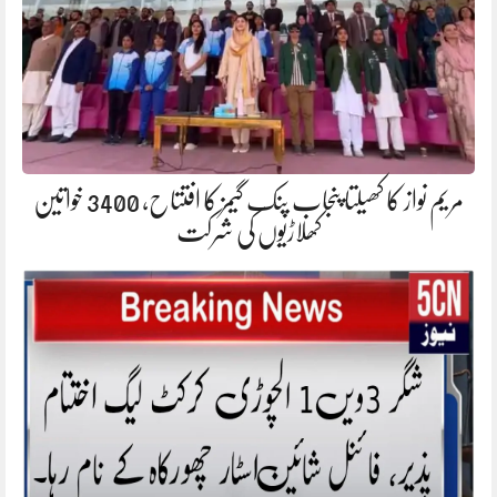
مریم نواز کا کھیلتا پنجاب پنک گیمز کا افتتاح، 3400 خواتین
کھلاڑیوں کی شرکت