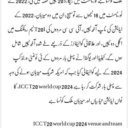
ملک کونسا ہے ٹورنامنٹ میں ریکارڈ 20 ٹیمیں حصہ لیں گی، 2022 کے
ٹورنامنٹ میں 16 ٹیموں سے توسیع؛ ان میں دو میزبان، 2022 کے
ایڈیشن کی ٹاپ آٹھ ٹیمیں، آئی سی سی مردوں کی T20I ٹیم رینکنگ میں
اگلی دو ٹیمیں، اور علاقائی کوالیفائرز کے ذریعے طے شدہ آٹھ ٹیمیں شامل
ہوں گے، کینیڈا اور یوگنڈا نے پہلی بار مردوں کے ٹی ٹوئنٹی ورلڈ کپ
2024 کے لیے کوالیفائی کیا جب کہ امریکہ شریک میزبان ہونے کی وجہ
سے پہلی بار شرکت کر رہا ہے ICC T20 world cup 2024، کا
نواں ایڈیشن تیاریاں اور میزبان ملک کونسا ہے
ICC T20 world cup 2024 venue and team