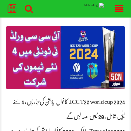
Skip
to
content
ICC T20 world cup 2024، کا نواں ایڈیشن کی تیاریاں ، 4 نئے
ٹیمٰیں شامل ، 20 ٹیمیں حصہ لیں‌گے