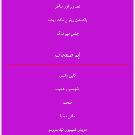
تصاویر اور مناظر
پاکستان ریلوے ٹکٹ ریٹ،
جشنِ مے فنگ
اہم صفحات
کاپی رائٹس
دلچسپ و عجیب
صحت
ملٹی میڈیا
موبائل کمپنیوں ڈیٹا سروسز