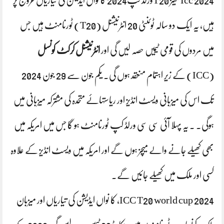
Icc 2024 مینز T20ورلڈ کپ2024 کا نواں ایڈیشن کی تیاریاں عروج پر
ہیں، یہ ایک دو سالہ ٹوئنٹی 20 انٹرنیشنل (T20) ٹورنامنٹ ہیں‌ جس
میں مردوں کی قومی ٹیمیں حصہ لیں گی او
ر
انٹرنیشنل کرکٹ کونسل
(ICC) کے زیر اہتمام منعقد ہوں گی۔ یکم جون سے 29 جون 2024
تک اس کی میزبانی ویسٹ انڈیز اور ریاستہائے متحدہ کی مشترکہ میزبانی میں
ہوگی. ۔ یہ پہلا آئی سی سی ورلڈ کپ ٹورنامنٹ ہو گا جس میں امریکہ میں
بھی کھیلے جانے والے میچز ہوں گے اور امریکہ میں ویسٹ انڈیز کے علاوہ
کسی اور ملک میں کھیلے جائیں گے۔
ICC T20 world cup 2024، کا نواں ایڈیشن کی تیاریاں اور میزبان