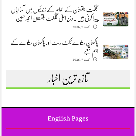
گلگت بلتستان کے عوام کے زندگیوں میں آسانیاں
پیدا کرنی ہیں. وزیر اعلیٰ گلگت بلتستان امجد حسین
اگست 7, 2026
پاکستان ریلوے ٹکٹ ریٹ اور پاکستان ریلوے کے
اہم شعبے
اگست 7, 2026
تازہ ترین اخبار
English Pages