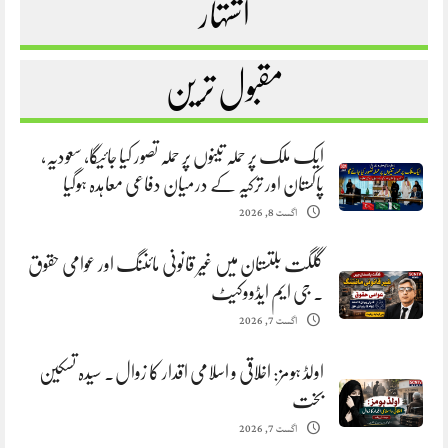
اشتہار
مقبول ترین
ایک ملک پر حملہ تینوں پر حملہ تصور کیا جائیگا، سعودیہ،
پاکستان اور ترکیہ کے درمیان دفاعی معاہدہ ہوگیا
اگست 8, 2026
گلگت بلتستان میں غیر قانونی مائننگ اور عوامی حقوق
. جی ایم ایڈووکیٹ
اگست 7, 2026
اولڈ ہومز: اخلاقی و اسلامی اقدار کا زوال. سیدہ تسکین
بخت
اگست 7, 2026