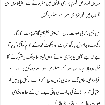
دریاوں اور خاص طور پر پہاڑی علاقوں میں سفر کر نے سے احتیاط کریں مزید
گاڑیوں میں غیر ضروری سفر سے اجتناب کریں۔
کسی بھی ناگہانی صورت حال کے پیش نظر نلتر،گاشو، پہوٹ، کارگاہ
،بگروٹ، ہراموش، بارگو، شروٹ اورجگلوٹ گورو کے عوام کو آگاہ کیا جا تا
ہے کہ ایسے نالوں یا پہاڑی علاقے جہا ں لینڈ سلائیڈنگ یا پتھر گرنے کا
خطرہ ہو وہاں پر روزمرہ امور کے سلسلے میں سفر سے پرہیز کریں۔ اور ایسے
افراد جو لینڈ سلائیڈنگ اور ندی نالوں،دریا کے قریب رہائش پذیر ہیں کو
احتیاطی تدابیر اپنانے کی ہدایت کی جاتی ہے۔اس کے علاوہ ہنگامی
صورت حال میں بر وقت کاروائی کرے