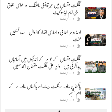
گلگت بلتستان میں غیر قانونی مائننگ اور عوامی حقوق
. جی ایم ایڈووکیٹ
اگست 7, 2026
اولڈ ہومز: اخلاقی و اسلامی اقدار کا زوال. سیدہ تسکین
بخت
اگست 7, 2026
گلگت بلتستان کے عوام کے زندگیوں میں آسانیاں
پیدا کرنی ہیں. وزیر اعلیٰ گلگت بلتستان امجد حسین
اگست 7, 2026
پاکستان ریلوے ٹکٹ ریٹ اور پاکستان ریلوے کے
اہم شعبے
اگست 7, 2026