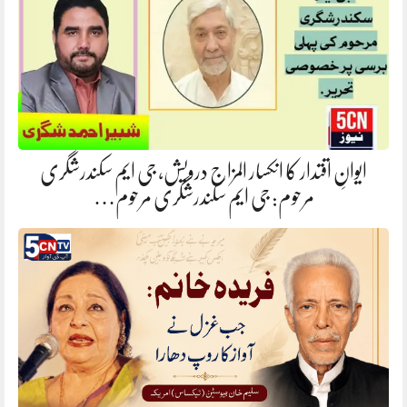
ایوانِ اقتدار کا انکسار المزاج درویش، جی ایم سکندرشگری
مرحوم: جی ایم سکندرشگری مرحوم…