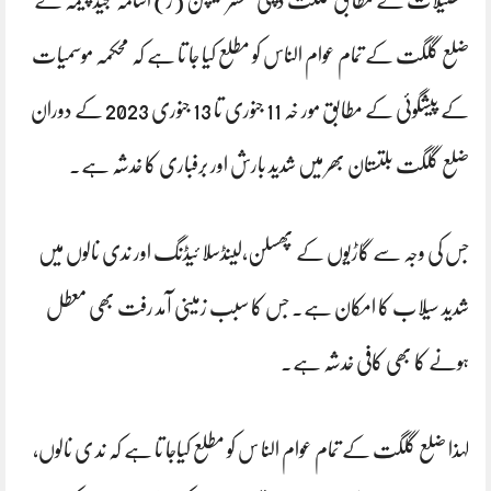
تفصیلات کے مطابق گلگت ڈپٹی کمشنر کیپٹن (ر) اُسامہ مجید چیمہ نے
ضلع گلگت کے تمام عوام الناس کو مطلع کیا جا تا ہے کہ محکمہ موسمیات
کے پیشگوئی کے مطابق مور خہ 11 جنوری تا 13 جنوری 2023 کے دوران
ضلع گلگت بلتستان بھر میں شدید بارش اور برفباری کا خدشہ ہے۔
جس کی وجہ سے گاڑیوں کے پھسلن،لینڈسلا ئیڈنگ اور ندی نالوں میں
شدید سیلاب کا امکان ہے۔ جس کا سبب زمینی آمد رفت بھی معطل
ہونے کا بھی کافی خدشہ ہے۔
لہذا ضلع گلگت کے تمام عوام النا س کو مطلع کیاجا تا ہے کہ ند ی نالوں،