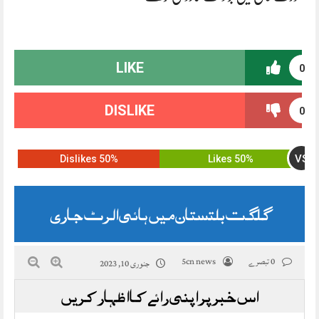
LIKE
0
DISLIKE
0
VS
50% Dislikes
50% Likes
گلگت بلتستان میں ہائی الرٹ جاری
0 تبصرے
5cn news
جنوری 10, 2023
اس خبر پر اپنی رائے کا اظہار کریں