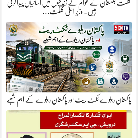
گلگت بلتستان کے عوام کے زندگیوں میں آسانیاں پیدا کرنی
ہیں. وزیر اعلیٰ گلگت…
پاکستان ریلوے ٹکٹ ریٹ اور پاکستان ریلوے کے اہم شعبے