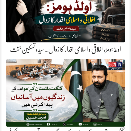
اولڈ ہومز: اخلاقی و اسلامی اقدار کا زوال. سیدہ تسکین بخت