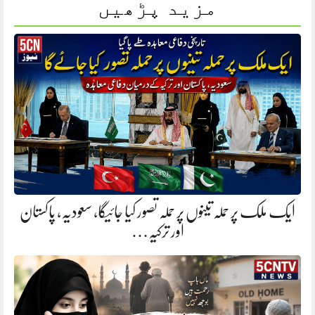
مزید پڑھیں
ایک ملک پر حملہ تینوں پر حملہ تصور کیا جائیگا، سعودیہ، پاکستان
اور ترکیہ…