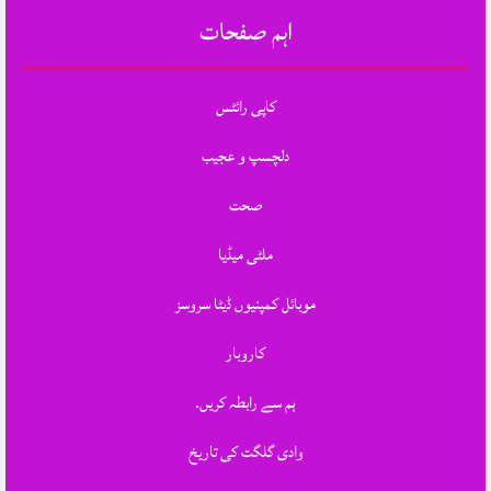
اہم صفحات
کاپی رائٹس
دلچسپ و عجیب
صحت
ملٹی میڈیا
موبائل کمپنیوں ڈیٹا سروسز
کاروبار
ہم سے رابطہ کریں.
وادی گلگت کی تاریخ