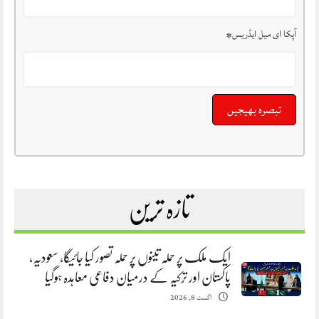
آپکا ای میل ایڈریس
*
تازہ ترین
ایک ملک پر حملہ تینوں پر حملہ تصور کیا جائیگا، سعودیہ،
پاکستان اور ترکیہ کے درمیان دفاعی معاہدہ ہوگیا
اگست 8, 2026