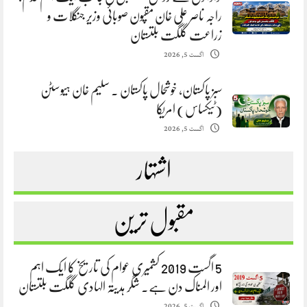
راجہ ناصر علی خان مقپون صوبائی وزیر جنگلات و
زراعت گلگت بلتستان
اگست 5, 2026
سبز پاکستان، خوشحال پاکستان . سلیم خان ہیوسٹن
(ٹیکساس) امریکا
اگست 5, 2026
اشتہار
مقبول ترین
5 اگست 2019 کشمیری عوام کی تاریخ کا ایک اہم
اور المناک دن ہے. شگر ہدیتہ الہادی گلگت بلتستان
اگست 5, 2026