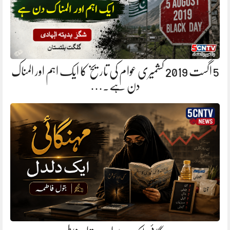
5 اگست 2019 کشمیری عوام کی تاریخ کا ایک اہم اور المناک
دن ہے.…