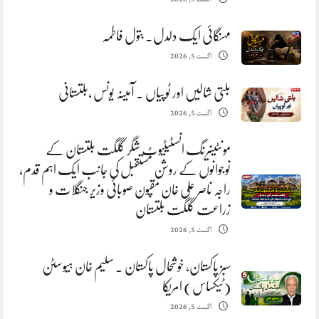
مہنگائی ایک دلدل. بتول فاطمہ
اگست 5, 2026
بلتی شالیں اور ٹوپیاں . آمینہ یونس ،بلتستانی
اگست 5, 2026
مونٹینیرنگ انسٹیٹیوٹ شگر گلگت بلتستان کے
نوجوانوں کے روشن مستقبل کی جانب ایک اہم قدم،
راجہ ناصر علی خان مقپون صوبائی وزیر جنگلات و
زراعت گلگت بلتستان
اگست 5, 2026
سبز پاکستان، خوشحال پاکستان . سلیم خان ہیوسٹن
(ٹیکساس) امریکا
اگست 5, 2026