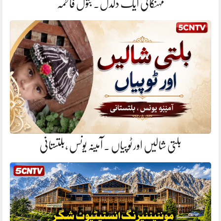
مہنگائی ایک دلدل. بتول فاطمہ
بلتی شالیں اور ٹوپیاں . آمینہ یونس ،بلتستانی