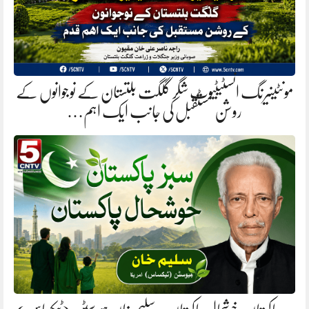
مونٹینیرنگ انسٹیٹیوٹ شگر گلگت بلتستان کے نوجوانوں کے
روشن مستقبل کی جانب ایک اہم…