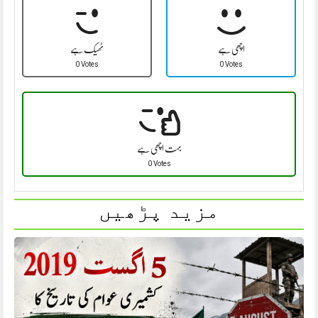
اچھی ہے
ٹھیک ہے
0 Votes
0 Votes
بہت اچھی ہے
0 Votes
مزید پڑھیں