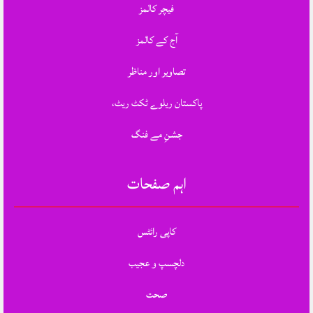
فیچر کالمز
آج کے کالمز
تصاویر اور مناظر
پاکستان ریلوے ٹکٹ ریٹ،
جشنِ مے فنگ
اہم صفحات
کاپی رائٹس
دلچسپ و عجیب
صحت