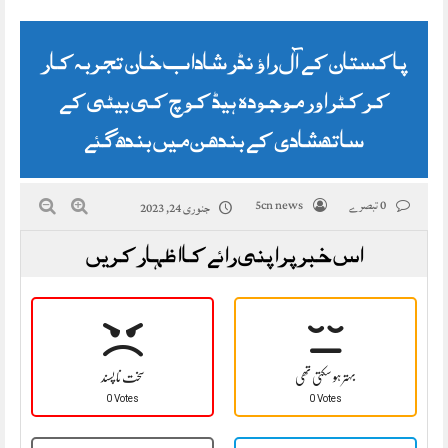
پاکستان کے آل راؤنڈر شاداب خان تجربہ کار
کرکٹر اور موجودہ ہیڈ کوچ کی بیٹی کے
ساتھ شادی کے بندھن میں بندھ گئے
0 تبصرے
5cn news
جنوری 24, 2023
اس خبر پر اپنی رائے کا اظہار کریں
بہتر ہو سکتی تھی
سخت نا پسند
0 Votes
0 Votes