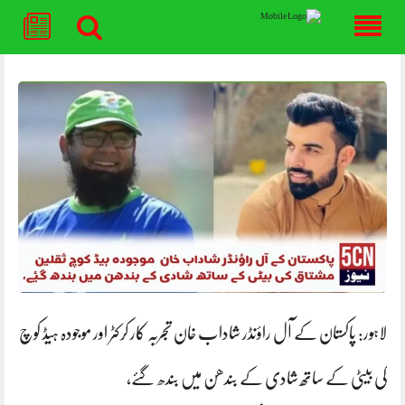
Skip
to
content
لاہور: پاکستان کے آل راؤنڈر شاداب خان تجربہ کار کرکٹر اور موجودہ ہیڈ کوچ
کی بیٹی کے ساتھ شادی کے بندھن میں بندھ گئے،