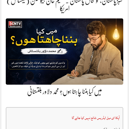
سبز پاکستان، خوشحال پاکستان . سلیم خان ہیوسٹن (ٹیکساس)
امریکا
میں کیا بننا چاہتا ہوں؟ محمد دلاور بلتستانی
آپکا ای میل ایڈریس شائع نہیں کیا جائے گا