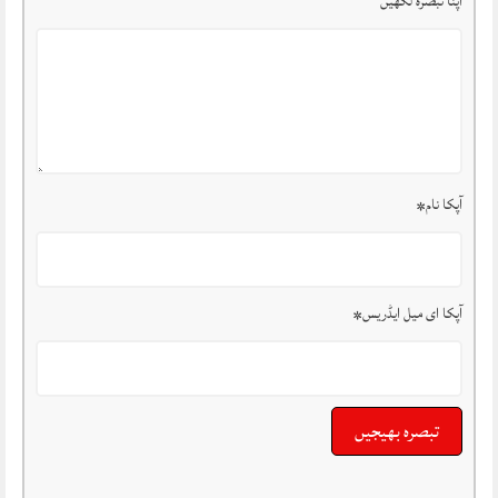
اپنا تبصرہ لکھیں
آپکا نام
*
آپکا ای میل ایڈریس
*