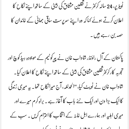
ٹویٹر پر، 24 سالہ کرکٹر نے ثقلین مشتاق کی بیٹی کے ساتھ اپنے نکاح کا
اعلان کرتے ہوئے کہا کہ وہ اپنے سرپرست ساقی بھائی کے خاندان کا
حصہ بن رہے ہیں۔
پاکستان کے آل راؤنڈر شاداب خان نے پیر کو ٹیم کے موجودہ ہیڈ کوچ اور
تجربہ کار کرکٹر ثقلین مشتاق کی بیٹی کے ساتھ اپنے نکاح کا اعلان کیا۔
شاداب خان نے ٹویٹ کیا، “الحمدللہ، آج میرا نکاح تھا۔ یہ میری زندگی
کا ایک بڑا دن اور ایک نئے باب کا آغاز ہے۔ براہ کرم میرے اور
میری اہلیہ اور ہمارے اہل خانہ کے انتخاب کا احترام کریں۔ سب کے