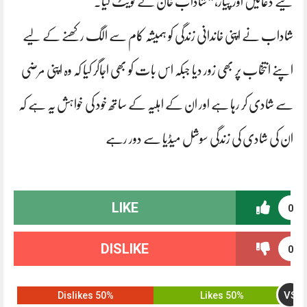
لیے دعائیں اور پیار،” شاداب خان نے ٹویٹ کیا۔
شاداب نے اپنی خاندانی زندگی کو ہمیشہ کام سے الگ رکھنے کے لیے
اپنے انتخاب پر بھی زور دیا جبکہ اس بات کو بھی اجاگر کیا کہ وہ اپنی مرضی
سے شادی کر رہا ہے اور ان کے اہلیہ کے ساتھ خود کی خواہش یہ ہے کہ
ان کی شادی کی زندگی سوشل میڈیا سے دور رہے
LIKE
0
DISLIKE
0
VS
50% Dislikes
50% Likes