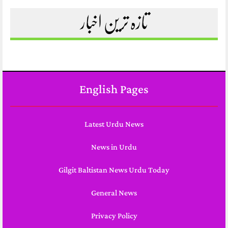
تازہ ترین اخبار
English Pages
Latest Urdu News
News in Urdu
Gilgit Baltistan News Urdu Today
General News
Privacy Policy