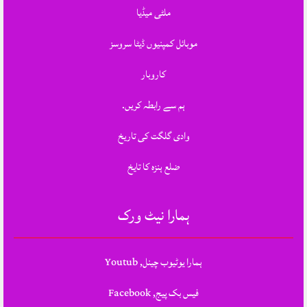
ملٹی میڈیا
موبائل کمپنیوں ڈیٹا سروسز
کاروبار
ہم سے رابطہ کریں.
وادی گلگت کی تاریخ
ضلع ہنزہ کا تایخ
ہمارا نیٹ ورک
ہمارا یوٹیوب چینل, Youtub
فیس بک پیج, Facebook