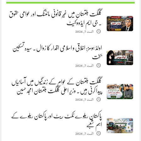
گلگت بلتستان میں غیر قانونی مائننگ اور عوامی حقوق
. جی ایم ایڈووکیٹ
اگست 7, 2026
اولڈ ہومز: اخلاقی و اسلامی اقدار کا زوال. سیدہ تسکین
بخت
اگست 7, 2026
گلگت بلتستان کے عوام کے زندگیوں میں آسانیاں
پیدا کرنی ہیں. وزیر اعلیٰ گلگت بلتستان امجد حسین
اگست 7, 2026
پاکستان ریلوے ٹکٹ ریٹ اور پاکستان ریلوے کے
اہم شعبے
اگست 7, 2026