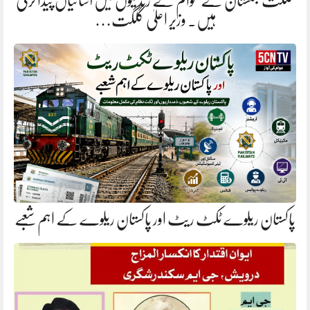
گلگت بلتستان کے عوام کے زندگیوں میں آسانیاں پیدا کرنی
ہیں. وزیر اعلیٰ گلگت…
پاکستان ریلوے ٹکٹ ریٹ اور پاکستان ریلوے کے اہم شعبے