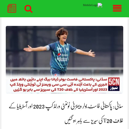
Skip
to
content
سڈنی: پاکستانی فاسٹ بولر ویمنز ٹی ٹوئنٹی ورلڈ کپ 2023 اور آسٹریلیا کے
خلاف T20 کی سیریز سے باہر ہو گئیں