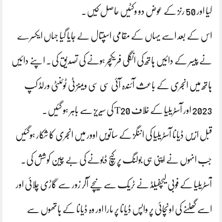
کیا اور 50 رنز کے عوض دو وکٹیں حاصل کیں۔
اس کے بعد اسے یہاں کے مقامی اسپتال لے جایا گیا جہاں ایکسرے
نے پیسر کے دائیں ہاتھ کی انگلی فریکچر ہونے کی تصدیق کی۔ اپنے دائیں
ہاتھ میں انجری کے باعث آئندہ آئی سی سی ویمنز ٹی ٹوئنٹی ورلڈ کپ
2023 اور آسٹریلیا کے خلاف T20 کی سیریز سے باہر ہو گئیں۔
قبل ازیں ڈیانا آسٹریلیا کی اننگز کے ساتویں اوور میں انجری کا شکار ہوگئیں
جب انہوں نے اپنی ہی بولنگ پر کیچ ڈبونے کی بے چین کوشش کی۔
آسٹریلیا کے فوبی لیچفیلڈ نے ٹریک سے نیچے آکر زور سے گاڑی چلائی اور
اسے گھٹنے کی اونچائی پر واپس ڈیانا پر مارا اور وہ ڈیانا کے ہاتھوں سے