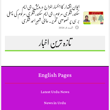
ایوانِ اقتدار کا انکسار المزاج درویش، جی ایم
سکندرشگری مرحوم: جی ایم سکندرشگری مرحوم کی پہلی
برسی پر خصوصی تحریر. حاجی شبیر احمد شگری
اگست 6, 2026
تازہ ترین اخبار
English Pages
Latest Urdu News
News in Urdu