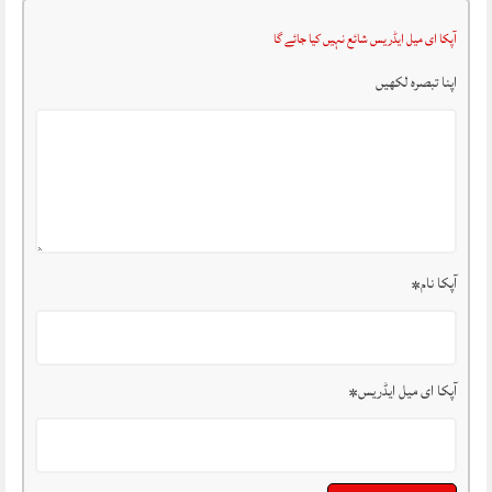
آپکا ای میل ایڈریس شائع نہیں کیا جائے گا
اپنا تبصرہ لکھیں
آپکا نام
*
آپکا ای میل ایڈریس
*