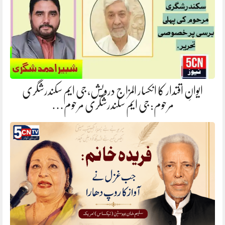
ایوانِ اقتدار کا انکسار المزاج درویش، جی ایم سکندرشگری
مرحوم: جی ایم سکندرشگری مرحوم…