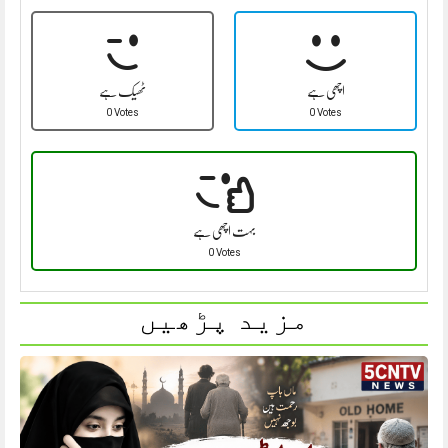
اچھی ہے
ٹھیک ہے
0 Votes
0 Votes
بہت اچھی ہے
0 Votes
مزید پڑھیں