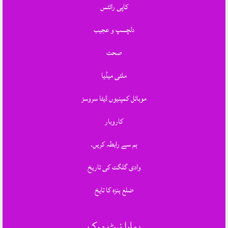
کاپی رائٹس
دلچسپ و عجیب
صحت
ملٹی میڈیا
موبائل کمپنیوں ڈیٹا سروسز
کاروبار
ہم سے رابطہ کریں.
وادی گلگت کی تاریخ
ضلع ہنزہ کا تایخ
ہمارا نیٹ ورک