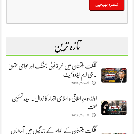
تازہ ترین
گلگت بلتستان میں غیر قانونی مائننگ اور عوامی حقوق
. جی ایم ایڈووکیٹ
اگست 7, 2026
اولڈ ہومز: اخلاقی و اسلامی اقدار کا زوال. سیدہ تسکین
بخت
اگست 7, 2026
گلگت بلتستان کے عوام کے زندگیوں میں آسانیاں