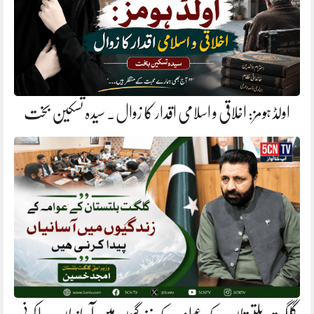
اولڈ ہومز: اخلاقی و اسلامی اقدار کا زوال. سیدہ تسکین بخت