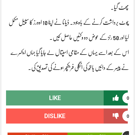
پھٹ گیا۔
چوٹ برداشت کرنے کے باوجود۔ ڈیانا نے اپنا 10 اوورز کا سپیل مکمل
کیا اور 50 رنز کے عوض دو وکٹیں حاصل کیں۔
اس کے بعد اسے یہاں کے مقامی اسپتال لے جایا گیا جہاں ایکسرے
نے پیسر کے دائیں ہاتھ کی انگلی فریکچر ہونے کی تصدیق کی۔
LIKE
0
DISLIKE
0