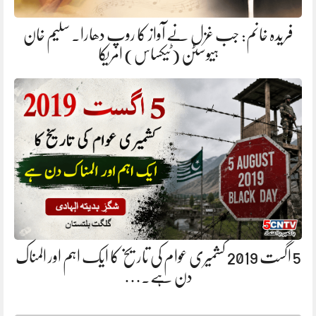
فریدہ خانم: جب غزل نے آواز کا روپ دھارا. سلیم خان
ہیوسٹن (ٹیکساس) امریکا
5 اگست 2019 کشمیری عوام کی تاریخ کا ایک اہم اور المناک
دن ہے.…