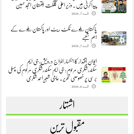
پیدا کرنی ہیں. وزیر اعلیٰ گلگت بلتستان امجد حسین
اگست 7, 2026
پاکستان ریلوے ٹکٹ ریٹ اور پاکستان ریلوے کے
اہم شعبے
اگست 7, 2026
ایوانِ اقتدار کا انکسار المزاج درویش، جی ایم
سکندرشگری مرحوم: جی ایم سکندرشگری مرحوم کی پہلی
برسی پر خصوصی تحریر. حاجی شبیر احمد شگری
اگست 6, 2026
اشتہار
مقبول ترین