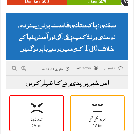
VS
50% Dislikes
50% Likes
سڈنی: پاکستانی فاسٹ بولر ویمنز ٹی
ٹوئنٹی ورلڈ کپ 2023 اور آسٹریلیا کے
خلاف T20 کی سیریز سے باہر ہو گئیں
0 تبصرے
5cn news
جنوری 21, 2023
اس خبر پر اپنی رائے کا اظہار کریں
بہتر ہو سکتی تھی
سخت نا پسند
0 Votes
0 Votes