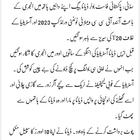
سڈنی: پاکستانی فاسٹ بولر ڈیانا بیگ اپنے دائیں ہاتھ میں انجری کے
باعث آئندہ آئی سی سی ویمنز ٹی ٹوئنٹی ورلڈ کپ 2023 اور آسٹریلیا کے
خلاف T20 کی سیریز سے باہر ہو گئیں۔
قبل ازیں ڈیانا آسٹریلیا کی اننگز کے ساتویں اوور میں انجری کا شکار ہوگئیں
جب انہوں نے اپنی ہی بولنگ پر کیچ ڈبونے کی بے چین کوشش کی۔
آسٹریلیا کے فوبی لیچفیلڈ نے ٹریک سے نیچے آکر زور سے گاڑی چلائی اور
اسے گھٹنے کی اونچائی پر واپس ڈیانا پر مارا اور وہ ڈیانا کے ہاتھوں سے
پھٹ گیا۔
چوٹ برداشت کرنے کے باوجود۔ ڈیانا نے اپنا 10 اوورز کا سپیل مکمل