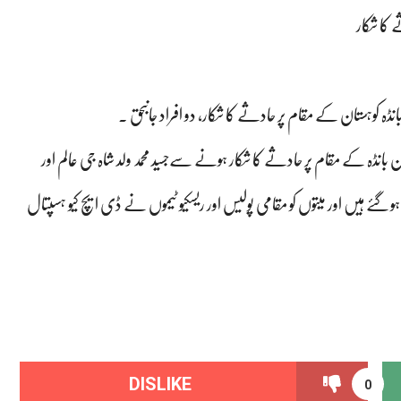
کا شکار
وہستان کے مقام پر حادثے کا شکار، دو افراد جاںبحق ۔
ڈہ کے مقام پر حادثے کا شکار ہونے سےجسید محمد ولد شاہ جی عالم اور
 ہوگئے ہیں اور میتوں کو مقامی پولیس اور ریسکیو ٹیموں نے ڈی ایچ کیو ہسپتال
DISLIKE
0