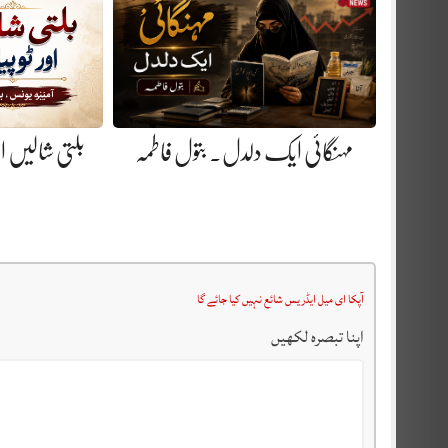
مہنگائی ایک دلدل. بتول فاطمہ
بلتی شالیں او
آپکا ای میل ایڈریس شائع نہیں کیا جائے گا
اپنا تبصرہ لکھیں