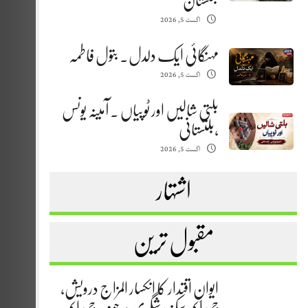
بلتستان
اگست 5, 2026
مہنگائی ایک دلدل. بتول فاطمہ
اگست 5, 2026
بلتی شالیں اور ٹوپیاں . آمینہ یونس
،بلتستانی
اگست 5, 2026
اشتہار
مقبول ترین
ایوانِ اقتدار کا انکسار المزاج درویش،