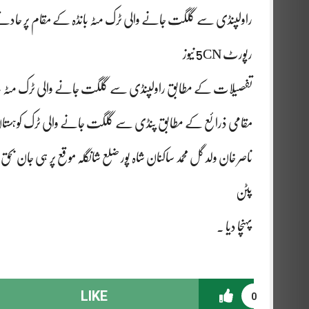
راولپنڈی سے گلگت جانے والی ٹرک مٹہ بانڈہ کے مقام پر حادثے 
رپورٹ 5CN نیوز
تفصیلات کے مطابق راولپنڈی سے گلگت جانے والی ٹرک مٹہ بانڈہ ک
مقامی ذرائع کے مطابق پنڈی سے گلگت جانے والی ٹرک کوہستان بان
ناصر خان ولد گل محمد ساکنان شاہ پور ضلع شانگلہ موقع پر ہی جان بحق
پٹن
پہنچا دیا ۔
LIKE
0