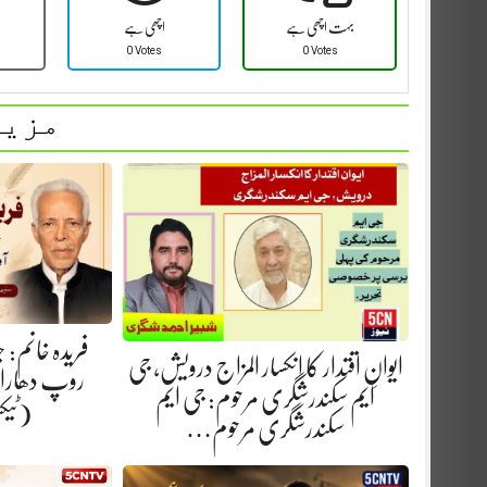
بہت اچھی ہے
اچھی ہے
0 Votes
0 Votes
مزید
فریدہ خانم:
ایوانِ اقتدار کا انکسار المزاج درویش، جی
روپ دھارا.
ایم سکندرشگری مرحوم: جی ایم
(ٹیک
سکندرشگری مرحوم…