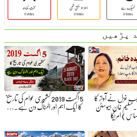
ٹھیک ہے
بہتر ہو سکتی تھی
سخت نا پسند
0 Votes
0 Votes
0 Votes
 پڑھیں
 جب غزل نے آواز کا
5 اگست 2019 کشمیری عوام کی تاریخ
 سلیم خان ہیوسٹن
کا ایک اہم اور المناک دن ہے.…
ساس) امریکا