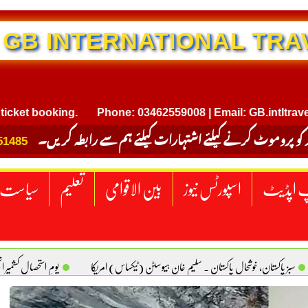
NTERNATIONAL TRAVEL
 booking.
Phone: 03462559008 | Email: GB.intltravel@gm
 کو پروموٹ کرنے کیلئے اشتہارات کیلئے ہم سے رابطہ کریں۔
51485
 اپڈیٹ
اسپورٹس نیوز
بین الاقوامی
تعلیم
سیاست
سبز پاکستان، خوشحال پاکستان . سلیم خان ہیوسٹن (ٹیکساس) امریکا
یومِ استحصالِ کشمیر 
سانیت کی اصل پہچان. یاسر دانیال صابری