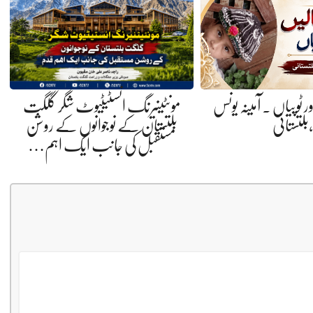
ر ٹوپیاں . آمینہ یونس
مونٹینیرنگ انسٹیٹیوٹ شگر گلگت
،بلتستانی
بلتستان کے نوجوانوں کے روشن
مستقبل کی جانب ایک اہم…