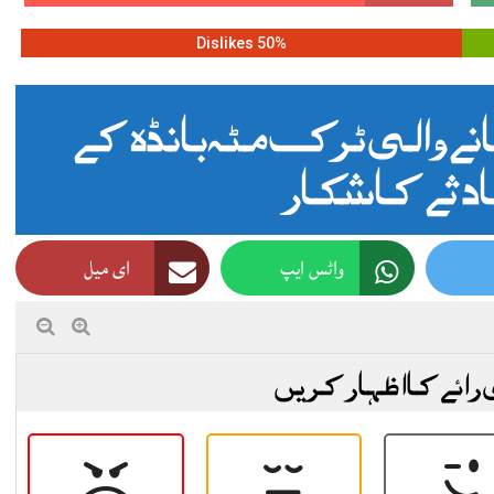
50% Dislikes
ے والی ٹرک مٹہ بانڈہ کے
ادثے کا شکار
واٹس ایپ
ای میل
 رائے کا اظہار کریں