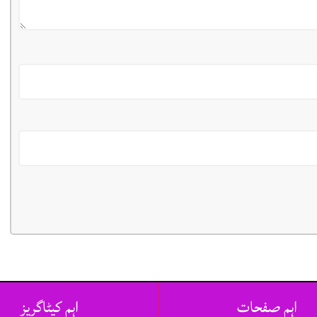
اہم صفحات
اہم کیٹاگریز