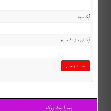
آپکا نام
*
آپکا ای میل ایڈریس
*
ہمارا نیٹ ورک