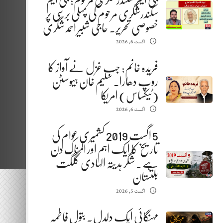
جی ایم سکندرشگری مرحوم: جی ایم
سکندرشگری مرحوم کی پہلی برسی پر
خصوصی تحریر. حاجی شبیر احمد شگری
اگست 6, 2026
فریدہ خانم: جب غزل نے آواز کا
روپ دھارا. سلیم خان ہیوسٹن
(ٹیکساس) امریکا
اگست 6, 2026
5 اگست 2019 کشمیری عوام کی
تاریخ کا ایک اہم اور المناک دن
ہے. شگر ہدیتہ الہادی گلگت
بلتستان
اگست 5, 2026
مہنگائی ایک دلدل. بتول فاطمہ