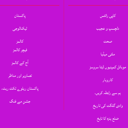
کاپی رائٹس
پاکستان
دلچسپ و عجیب
ٹیکنالوجی
صحت
کالمز
فیچر کالمز
ملٹی میڈیا
آج کے کالمز
موبائل کمپنیوں ڈیٹا سروسز
تصاویر اور مناظر
کاروبار
پاکستان ریلوے ٹکٹ ریٹ،
ہم سے رابطہ کریں.
جشنِ مے فنگ
وادی گلگت کی تاریخ
ضلع ہنزہ کا تایخ