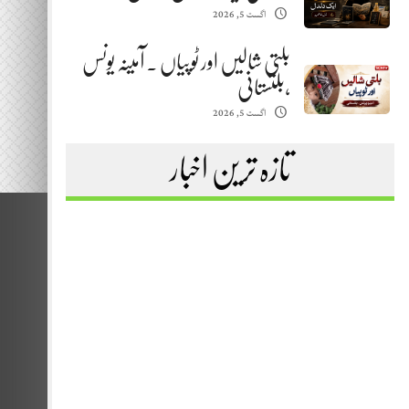
اگست 5, 2026
بلتی شالیں اور ٹوپیاں . آمینہ یونس
،بلتستانی
اگست 5, 2026
تازہ ترین اخبار