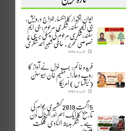
ایوانِ اقتدار کا انکسار المزاج درویش،
جی ایم سکندرشگری مرحوم: جی ایم
سکندرشگری مرحوم کی پہلی برسی پر
خصوصی تحریر. حاجی شبیر احمد شگری
اگست 6, 2026
فریدہ خانم: جب غزل نے آواز کا
روپ دھارا. سلیم خان ہیوسٹن
(ٹیکساس) امریکا
اگست 6, 2026
5 اگست 2019 کشمیری عوام کی
تاریخ کا ایک اہم اور المناک دن
ہے. شگر ہدیتہ الہادی گلگت