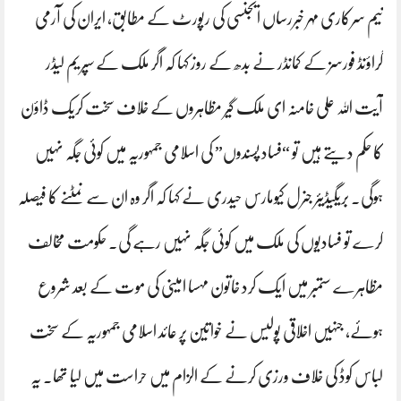
نیم سرکاری مہر خبررساں ایجنسی کی رپورٹ کے مطابق، ایران کی آرمی
گراؤنڈ فورسز کے کمانڈر نے بدھ کے روز کہا کہ اگر ملک کے سپریم لیڈر
آیت اللہ علی خامنہ ای ملک گیر مظاہروں کے خلاف سخت کریک ڈاؤن
کا حکم دیتے ہیں تو “فساد پسندوں” کی اسلامی جمہوریہ میں کوئی جگہ نہیں
ہوگی۔ بریگیڈیئر جنرل کیومارس حیدری نے کہا کہ اگر وہ ان سے نمٹنے کا فیصلہ
کرے تو فسادیوں کی ملک میں کوئی جگہ نہیں رہے گی۔ حکومت مخالف
مظاہرے ستمبر میں ایک کرد خاتون مہسا امینی کی موت کے بعد شروع
ہوئے، جنہیں اخلاقی پولیس نے خواتین پر عائد اسلامی جمہوریہ کے سخت
لباس کوڈ کی خلاف ورزی کرنے کے الزام میں حراست میں لیا تھا۔ یہ