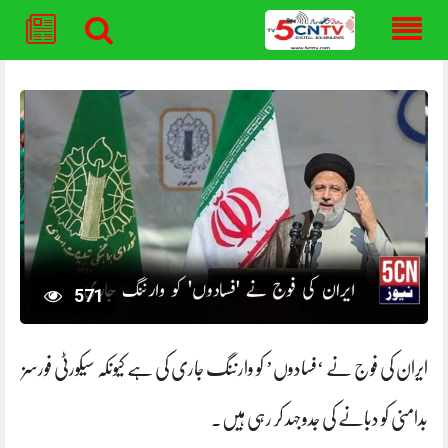
Skip
to
content
571
ایران کی فوج نے ‘فسادوں’ کو وارننگ جاری کی ہے کیونکہ سیکورٹی فورسز
بدامنی کو دبانے کی جدوجہد کر رہی ہیں۔