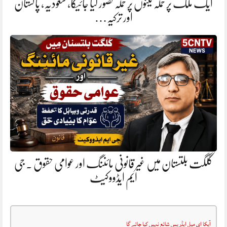
ایک ملک پر حملہ تینوں پر حملہ تصور کیا جائیگا، سعودیہ، پاکستان
اور ترکیہ…
گلگت بلتستان میں غیر قانونی مائننگ اور عوامی حقوق . جی
ایم ایڈووکیٹ
آپکا ای میل ایڈریس شائع نہیں کیا جائے گا