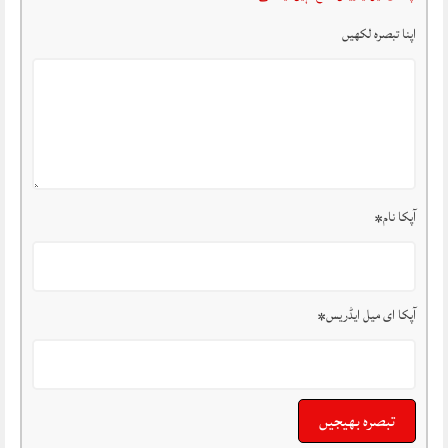
اپنا تبصرہ لکھیں
آپکا نام
*
آپکا ای میل ایڈریس
*