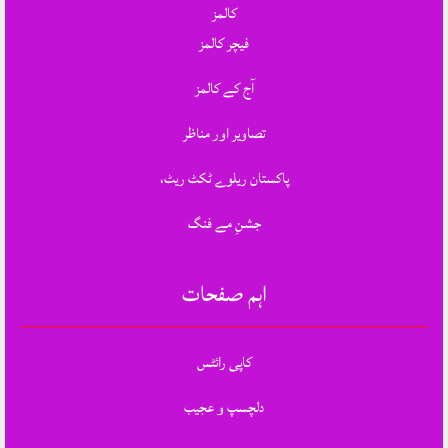
کالمز
فیچر کالمز
آج کے کالمز
تصاویر اور مناظر
پاکستان ریلوے ٹکٹ ریٹ،
جشنِ مے فنگ
اہم صفحات
کاپی رائٹس
دلچسپ و عجیب