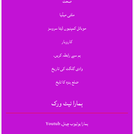
صحت
ملٹی میڈیا
موبائل کمپنیوں ڈیٹا سروسز
کاروبار
ہم سے رابطہ کریں.
وادی گلگت کی تاریخ
ضلع ہنزہ کا تایخ
ہمارا نیٹ ورک
ہمارا یوٹیوب چینل, Youtub