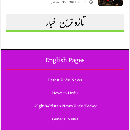
مناظر
اگست 8, 2026
0
تازہ ترین اخبار
English Pages
Latest Urdu News
News in Urdu
Gilgit Baltistan News Urdu Today
General News