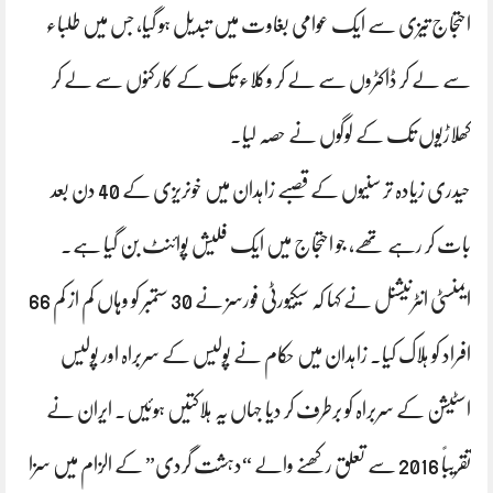
احتجاج تیزی سے ایک عوامی بغاوت میں تبدیل ہو گیا، جس میں طلباء
سے لے کر ڈاکٹروں سے لے کر وکلاء تک کے کارکنوں سے لے کر
کھلاڑیوں تک کے لوگوں نے حصہ لیا۔
حیدری زیادہ تر سنیوں کے قصبے زاہدان میں خونریزی کے 40 دن بعد
بات کر رہے تھے، جو احتجاج میں ایک فلیش پوائنٹ بن گیا ہے۔
ایمنسٹی انٹرنیشنل نے کہا کہ سیکیورٹی فورسز نے 30 ستمبر کو وہاں کم از کم 66
افراد کو ہلاک کیا۔ زاہدان میں حکام نے پولیس کے سربراہ اور پولیس
اسٹیشن کے سربراہ کو برطرف کر دیا جہاں یہ ہلاکتیں ہوئیں۔ ایران نے
تقریباً 2016 سے تعلق رکھنے والے “دہشت گردی” کے الزام میں سزا