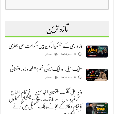
تازہ ترین
وفاداری کے ٹھیکیدار کون ہیں؟ کرامت علی جعفری
مناظر
اگست 8, 2026
0
“ایک سپلی اور ایک زندگی ختم؟” محمد دلاور بلتستانی
مناظر
اگست 8, 2026
0
وزیر اعلیٰ گلگت بلتستان امجد حسین نے تمام اضلاع
کے نمبرداروں سے ملاقات، ویلج ویریفکیشن کمیٹیوں
کا قیام دفاتر کے بجائے پبلک اسمبلی میں کرنے
کے احکامات