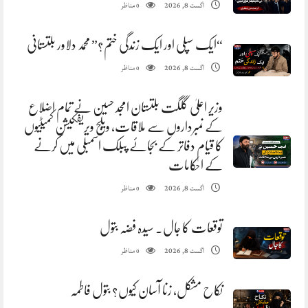
مناظر
اگست 8, 2026
0
“ایک سپلی اور ایک زندگی ختم؟” محمد دلاور بلتستانی
مناظر
اگست 8, 2026
0
وزیر اعلیٰ گلگت بلتستان امجد حسین نے تمام اضلاع
کے نمبرداروں سے ملاقات، ویلج ویریفکیشن کمیٹیوں
کا قیام دفاتر کے بجائے پبلک اسمبلی میں کرنے
کے احکامات
مناظر
اگست 8, 2026
0
توقعات کا جال. سیدہ فضہ بتول
مناظر
اگست 8, 2026
0
نکاح مشکل، زنا آسان کیوں؟ بتول فاطمہ