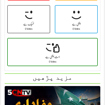
اچھی ہے
ٹھیک ہے
0 Votes
0 Votes
بہت اچھی ہے
0 Votes
مزید پڑھیں