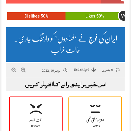
VS
50% Dislikes
50% Likes
ایران کی فوج نے ‘فسادوں’ کو وارننگ جاری.
حالت خراب
0 تبصرے
Esd shigri
نومبر 10, 2022
اس خبر پر اپنی رائے کا اظہار کریں
بہتر ہو سکتی تھی
سخت نا پسند
0 Votes
0 Votes