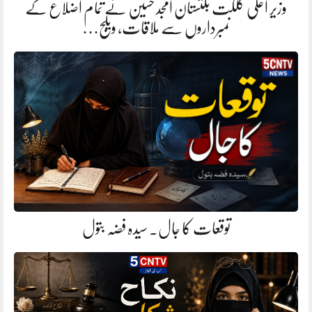
وزیر اعلیٰ گلگت بلتستان امجد حسین نے تمام اضلاع کے
نمبرداروں سے ملاقات، ویلج…
توقعات کا جال. سیدہ فضہ بتول