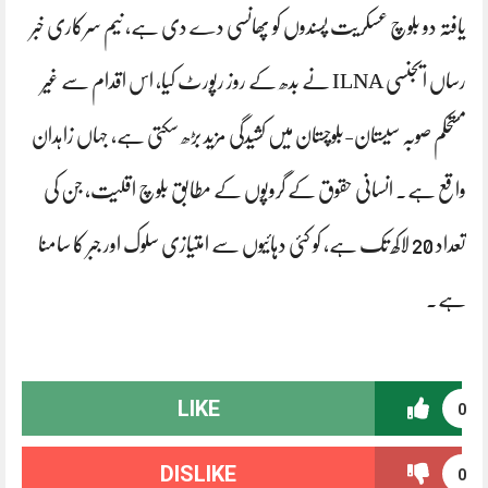
یافتہ دو بلوچ عسکریت پسندوں کو پھانسی دے دی ہے، نیم سرکاری خبر
رساں ایجنسی ILNA نے بدھ کے روز رپورٹ کیا، اس اقدام سے غیر
مستحکم صوبہ سیستان-بلوچستان میں کشیدگی مزید بڑھ سکتی ہے، جہاں زاہدان
واقع ہے۔ انسانی حقوق کے گروپوں کے مطابق بلوچ اقلیت، جن کی
تعداد 20 لاکھ تک ہے، کو کئی دہائیوں سے امتیازی سلوک اور جبر کا سامنا
ہے۔
LIKE
0
DISLIKE
0