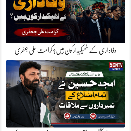
وفاداری کے ٹھیکیدار کون ہیں؟ کرامت علی جعفری