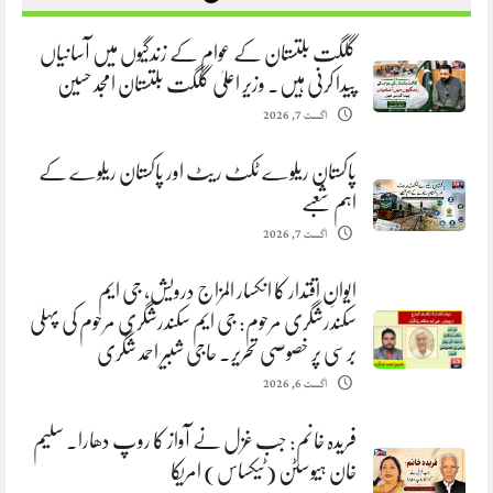
گلگت بلتستان کے عوام کے زندگیوں میں آسانیاں
پیدا کرنی ہیں. وزیر اعلیٰ گلگت بلتستان امجد حسین
اگست 7, 2026
پاکستان ریلوے ٹکٹ ریٹ اور پاکستان ریلوے کے
اہم شعبے
اگست 7, 2026
ایوانِ اقتدار کا انکسار المزاج درویش، جی ایم
سکندرشگری مرحوم: جی ایم سکندرشگری مرحوم کی پہلی
برسی پر خصوصی تحریر. حاجی شبیر احمد شگری
اگست 6, 2026
فریدہ خانم: جب غزل نے آواز کا روپ دھارا. سلیم
خان ہیوسٹن (ٹیکساس) امریکا