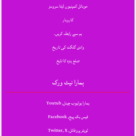
موبائل کمپنیوں ڈیٹا سروسز
کاروبار
ہم سے رابطہ کریں.
وادی گلگت کی تاریخ
ضلع ہنزہ کا تایخ
ہمارا نیٹ ورک
ہمارا یوٹیوب چینل, Youtub
فیس بک پیج, Facebook
ٹویٹر پروفائل, Twitter, X