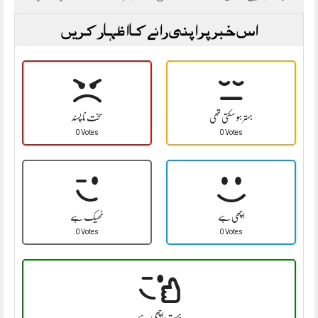
اس خبر پر اپنی رائے کا اظہار کریں
بہتر ہو سکتی تھی
سخت نا پسند
0 Votes
0 Votes
اچھی ہے
ٹھیک ہے
0 Votes
0 Votes
بہت اچھی ہے