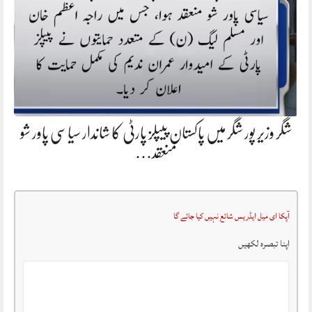
شگر وزیر پور شگر میں پاکستان پیپلز پارٹی کا شاندار سیاسی پاور شو
منعقد…
آپکا ای میل ایڈریس شائع نہیں کیا جائے گا
اپنا تبصرہ لکھیں