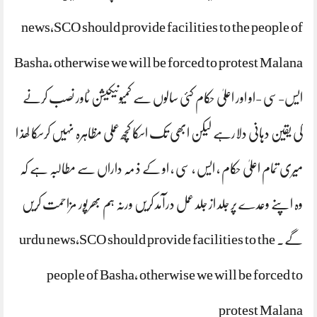
news,SCO should provide facilities to the people of
Basha, otherwise we will be forced to protest Malana
ایس-سی -او اور اعلیٰ حکام کئی سالوں سے کمیونیکیشن ٹاور نصب کرنے
کی یقین دہانی دلارہے لیکن ابھی تک اسکا کچھ عملی مظاہرہ نہیں کرسکا لھذ ا
میری تمام اعلیٰ حکام ، ایس ، سی ، او کے ذ مہ داراں سے مطالبہ ہے کہ
وہ اپنے وعدے پر جلد از جلد عمل درآمد کریں ورنہ ہم بھرپور مزاحمت کریں
گے. urdu news,SCO should provide facilities to the
people of Basha, otherwise we will be forced to
protest Malana