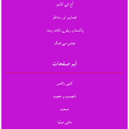
آج کے کالمز
تصاویر اور مناظر
پاکستان ریلوے ٹکٹ ریٹ،
جشنِ مے فنگ
اہم صفحات
کاپی رائٹس
دلچسپ و عجیب
صحت
ملٹی میڈیا