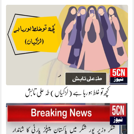
کچھ تو غلط ہو رہا ہے (لڑکیاں) طہٰ علی تابش