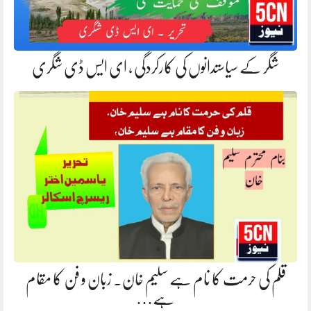
شگر کے سیاستدانوں کی کارکردگی ، ای ایس ڈی شگری
قلم کی حرمت کا نام ہے سلیم خان۔ زبان و فن کا مقام
ہے…