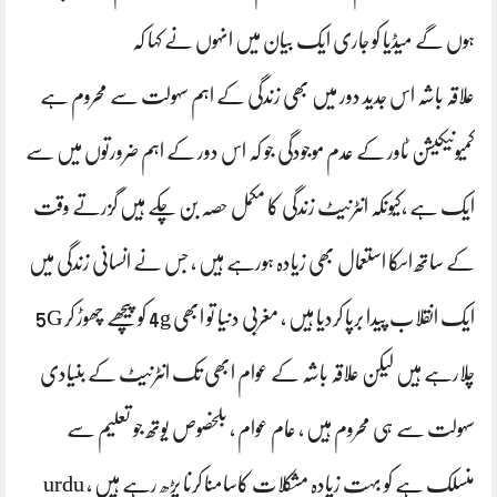
ہوں گے میڈیا کو جاری ایک بیان میں انہوں نے کہا کہ
علاقہ باشہ اس جدید دور میں بھی زندگی کے اہم سہولت سے محروم ہے
کمیونیکیشن ٹاور کے عدم موجودگی جو کہ اس دور کے اہم ضرورتوں میں سے
ایک ہے ،کیونکہ انٹرنیٹ زندگی کا مکمل حصہ بن چکے ہیں گزرتے وقت
کے ساتھ اسکا استعمال بھی زیادہ ہورہے ہیں ، جس نے انسانی زندگی میں
ایک انقلاب پیدا برپا کردیا ہیں ، مغربی دنیا تو ابھی 4g کو پیچھے چھوڑ کر 5G
چلارہے ہیں لیکن علاقہ باشہ کے عوام ابھی تک انٹرنیٹ کے بنیادی
سہولت سے ہی محروم ہیں ، عام عوام ، بلخصوص یوتھ جو تعلیم سے
منسلک ہے کو بہت زیادہ مشکلات کاسامنا کرنا پڑھ رہے ہیں ، urdu