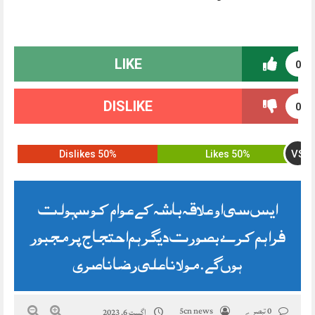
LIKE
0
DISLIKE
0
VS
50% Dislikes
50% Likes
ایس سی او علاقہ باشہ کے عوام کو سہولت
فراہم کرے بصورت دیگر ہم احتجاج پر مجبور
ہوں گے. مولانا علی رضا ناصری
0 تبصرے
5cn news
اگست 6, 2023