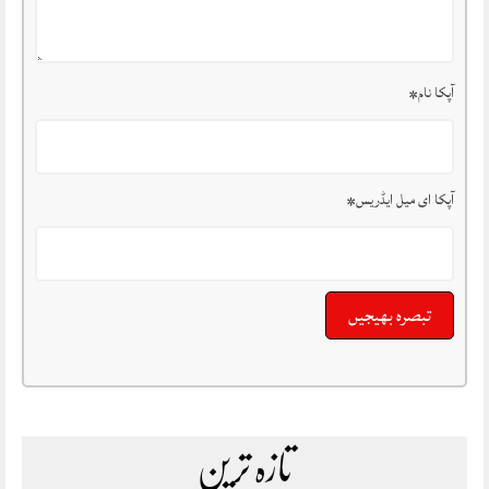
آپکا نام
*
آپکا ای میل ایڈریس
*
تازہ ترین