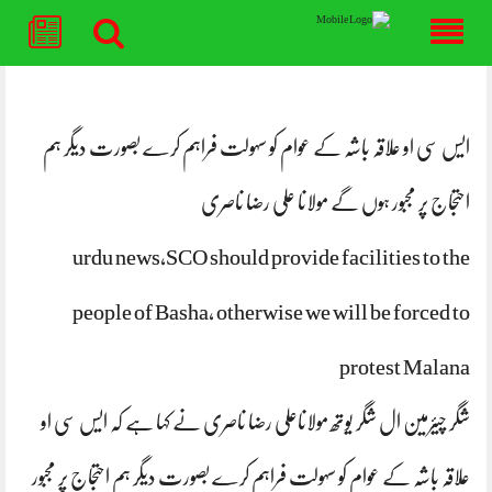
Skip
to
content
ایس سی او علاقہ باشہ کے عوام کو سہولت فراہم کرے بصورت دیگر ہم
احتجاج پر مجبور ہوں گے مولانا علی رضا ناصری
urdu news,SCO should provide facilities to the
people of Basha, otherwise we will be forced to
protest Malana
شگر چیئرمین ال شگر یوتھ مولاناعلی رضا ناصری نے کہا ہے کہ ایس سی او
علاقہ باشہ کے عوام کو سہولت فراہم کرے بصورت دیگر ہم احتجاج پر مجبور