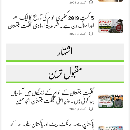
اگست 6, 2026
5 اگست 2019 کشمیری عوام کی تاریخ کا ایک اہم
اور المناک دن ہے. شگر ہدیتہ الہادی گلگت بلتستان
اگست 5, 2026
اشتہار
مقبول ترین
گلگت بلتستان کے عوام کے زندگیوں میں آسانیاں
پیدا کرنی ہیں. وزیر اعلیٰ گلگت بلتستان امجد حسین
اگست 7, 2026
پاکستان ریلوے ٹکٹ ریٹ اور پاکستان ریلوے کے