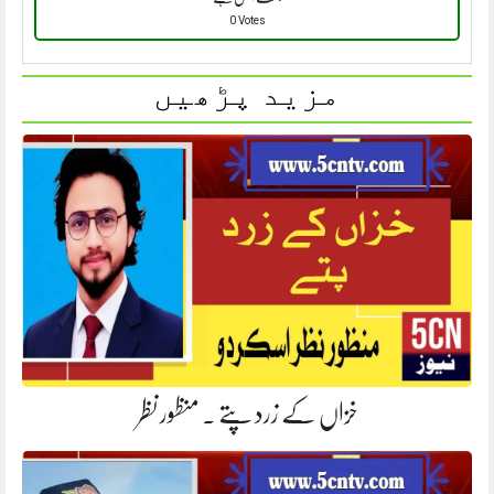
0 Votes
مزید پڑھیں
خزاں کے زرد پتے ۔ منظور نظر