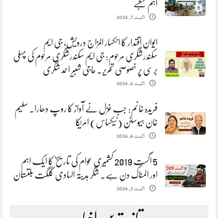
اہم شعبے
اگست 7, 2026
ایوانِ اقتدار کا انکسار المزاج درویش، جی ایم
سکندرشگری مرحوم: جی ایم سکندرشگری مرحوم کی پہلی
برسی پر خصوصی تحریر. حاجی شبیر احمد شگری
اگست 6, 2026
فریدہ خانم: جب غزل نے آواز کا روپ دھارا. سلیم
خان ہیوسٹن (ٹیکساس) امریکا
اگست 6, 2026
5 اگست 2019 کشمیری عوام کی تاریخ کا ایک اہم
اور المناک دن ہے. شگر ہدیتہ الہادی گلگت بلتستان
اگست 5, 2026