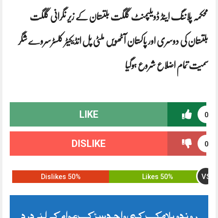
محکمہ پلاننگ اینڈ ڈویلپمنٹ گلگت بلتستان کے زیر نگرانی گلگت
بلتستان کی دوسری اور پاکستان آٹھویں ملٹی پل انڈیکیٹر کلسٹرسروے شگر
سمیت تمام اضلاع شروع ہوگیا
LIKE
0
DISLIKE
0
VS
50% Dislikes
50% Likes
روندو بلامک کی واحد سڑک عوام کے لئے درد