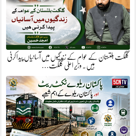
گلگت بلتستان کے عوام کے زندگیوں میں آسانیاں پیدا کرنی
ہیں. وزیر اعلیٰ گلگت…