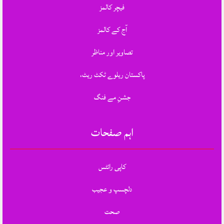
فیچر کالمز
آج کے کالمز
تصاویر اور مناظر
پاکستان ریلوے ٹکٹ ریٹ،
جشنِ مے فنگ
اہم صفحات
کاپی رائٹس
دلچسپ و عجیب
صحت