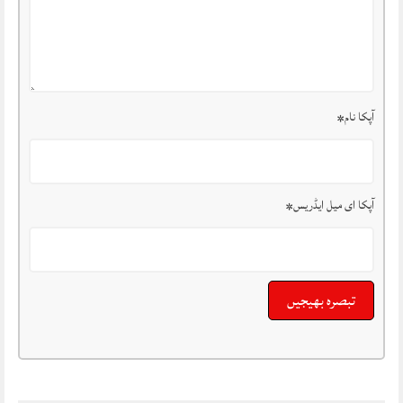
آپکا نام
*
آپکا ای میل ایڈریس
*