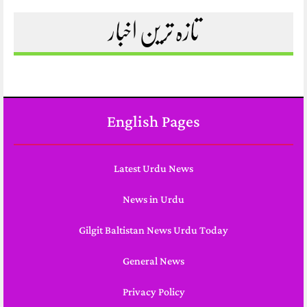
تازہ ترین اخبار
English Pages
Latest Urdu News
News in Urdu
Gilgit Baltistan News Urdu Today
General News
Privacy Policy