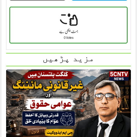
بہت اچھی ہے
0 Votes
مزید پڑھیں