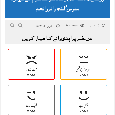
سر بن گئی، انور انجم
0 تبصرے
5cn news
اکتوبر 14, 2024
اس خبر پر اپنی رائے کا اظہار کریں
بہتر ہو سکتی تھی
سخت نا پسند
0 Votes
0 Votes
اچھی ہے
ٹھیک ہے
0 Votes
0 Votes