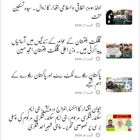
اولڈ ہومز: اخلاقی و اسلامی اقدار کا زوال. سیدہ تسکین
بخت
اگست 7, 2026
گلگت بلتستان کے عوام کے زندگیوں میں آسانیاں
پیدا کرنی ہیں. وزیر اعلیٰ گلگت بلتستان امجد حسین
اگست 7, 2026
پاکستان ریلوے ٹکٹ ریٹ اور پاکستان ریلوے کے
اہم شعبے
اگست 7, 2026
ایوانِ اقتدار کا انکسار المزاج درویش، جی ایم
سکندرشگری مرحوم: جی ایم سکندرشگری مرحوم کی پہلی
برسی پر خصوصی تحریر. حاجی شبیر احمد شگری
اگست 6, 2026