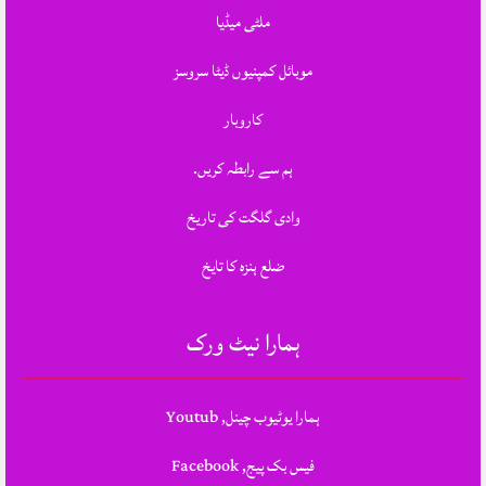
ملٹی میڈیا
موبائل کمپنیوں ڈیٹا سروسز
کاروبار
ہم سے رابطہ کریں.
وادی گلگت کی تاریخ
ضلع ہنزہ کا تایخ
ہمارا نیٹ ورک
ہمارا یوٹیوب چینل, Youtub
فیس بک پیج, Facebook