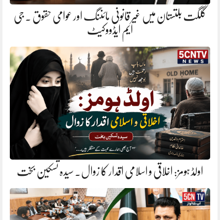
گلگت بلتستان میں غیر قانونی مائننگ اور عوامی حقوق . جی
ایم ایڈووکیٹ
اولڈ ہومز: اخلاقی و اسلامی اقدار کا زوال. سیدہ تسکین بخت