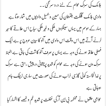
بلامک کی سڑک عوام کے لئے درد سر گئی۔۔
وادی بلامک گلگت بلتستان کی حسین و جمیل وادیوں میں شمار ہوتا ہے
بہار کے موسم میں یہاں سینکڑوں ملکی و غیر ملکی سیاح اس علاقے کا سیر
کرنے آتے ہیں اس وقت اس وادی میں آلو کا سیزن عروج پر ہے ایک
فصلی علاقہ ہونے کی وجہ سے یہاں پر صرف آلو کاشت کی جاتی ہے البتہ
سڑک ون ہونے کی وجہ سے عوام کو شدید پریشانی درپیش رہتی ہے سڑک
پر خدانخواستہ کوئی گاڑی خراب ہونے کی صورت میں ساری ٹریفک جام
ہوجاتی ہے
عوامی حلقوں نے محکمہ بی این آر کی غفلت پر شدید غم و غصے کا اظہار کیا