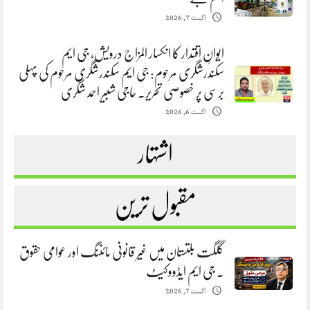
اگست 7, 2026
ایوانِ اقتدار کا انکسار المزاج درویش، جی ایم
سکندرشگری مرحوم: جی ایم سکندرشگری مرحوم کی پہلی
برسی پر خصوصی تحریر. حاجی شبیر احمد شگری
اگست 6, 2026
اشتہار
مقبول ترین
گلگت بلتستان میں غیر قانونی مائننگ اور عوامی حقوق
. جی ایم ایڈووکیٹ
اگست 7, 2026