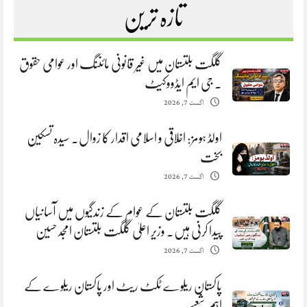
تازہ ترین
گلگت بلتستان میں غیر قانونی مائننگ اور عوامی حقوق
. جی ایم ایڈووکیٹ
اگست 7, 2026
اولڈ ہومز: اخلاقی و اسلامی اقدار کا زوال. سیدہ تسکین
بخت
اگست 7, 2026
گلگت بلتستان کے عوام کے زندگیوں میں آسانیاں
پیدا کرنی ہیں. وزیر اعلیٰ گلگت بلتستان امجد حسین
اگست 7, 2026
پاکستان ریلوے ٹکٹ ریٹ اور پاکستان ریلوے کے
اہم شعبے