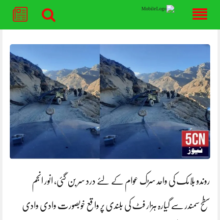
Skip
to
content
روندو بلامک کی واحد سڑک عوام کے لئے درد سر بن گئی، انور انجم
سطح سمندر سے گیارہ ہزار فٹ کی بلندی پر واقع خوبصورت وادی وادی