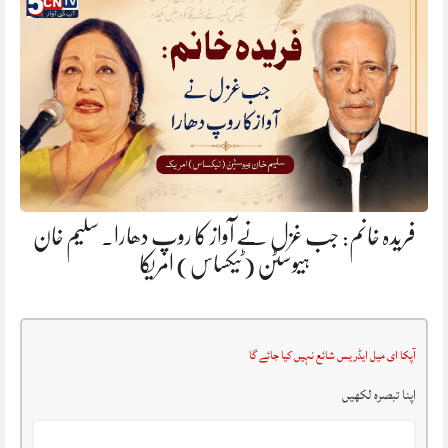
فریدہ خانم: جب غزل نے آواز کا روپ دھارا. سلیم خان
ہیوسٹن (ٹیکساس) امریکا
آپکا ای میل ایڈریس شائع نہیں کیا جائے گا
اپنا تبصرہ لکھیں