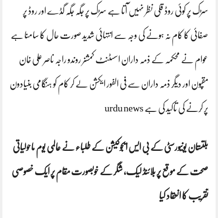
سڑک پر کوئی روڈ قلی نظر نہیں آتا ہے سڑک پر جگہ جگہ گڈے اور روڈ پر
صفائی کا کام نہ ہونے کی وجہ سے انتہائی شدید صورت حال کا سامنا ہے
عوام نے محکمہ کے ذمہ داران اسسٹنٹ کمشنر روندو راجہ ناصر علی خان
مقپون اور دیگر ذمہ داران سے فی الفور ایکشن لے کر کام کو ہنگامی بنیادون
پر کرنے کی تاکید کی ہے urdu news
بلتستان یونیورسٹی کے بی ایس ایجوکیشن کے طلباء نے عالمی یوم ماحولیاتی
صحت کے موقع پر بلائنڈ لیک، شگر کے خوبصورت مقام پر ایک خصوصی
تقریب کا انعقاد کیا