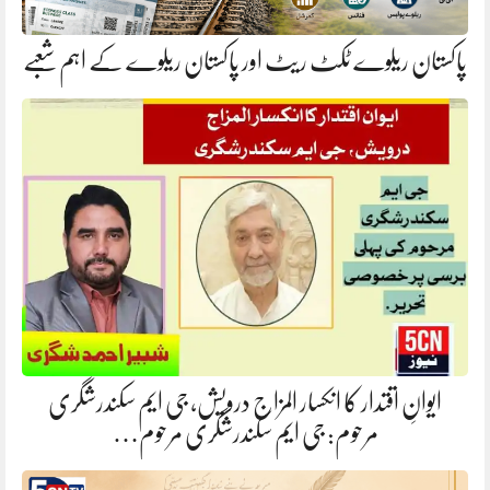
پاکستان ریلوے ٹکٹ ریٹ اور پاکستان ریلوے کے اہم شعبے
ایوانِ اقتدار کا انکسار المزاج درویش، جی ایم سکندرشگری
مرحوم: جی ایم سکندرشگری مرحوم…