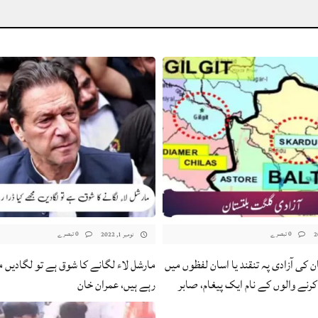
0 تبصرے
0 تبصرے
نومبر 1, 2022
 کی آزادی پہ تنقند یا اسان لفظوں میں
مارشل لاء لگانے کا شوق ہے تو لگادیں م
رنے والوں کے نام ایک پیغام، صابر
رہے ہیں، عمران خان