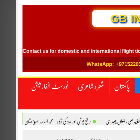
GB I
l
Contact us for domestic and international flight ticket 
WhatsApp: +9715220
پاکستان
شعر و شاعری
ٹورسٹ انفارمیشن
انجینیئر علی رضوان چوہدری
برقع پوشی اور مرد کی نگاہ . محمد اسامہ مہر(ملتان )