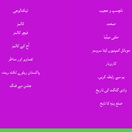
دلچسپ و عجیب
ٹیکنالوجی
صحت
کالمز
فیچر کالمز
ملٹی میڈیا
آج کے کالمز
موبائل کمپنیوں ڈیٹا سروسز
تصاویر اور مناظر
کاروبار
پاکستان ریلوے ٹکٹ ریٹ،
ہم سے رابطہ کریں.
جشنِ مے فنگ
وادی گلگت کی تاریخ
ضلع ہنزہ کا تایخ