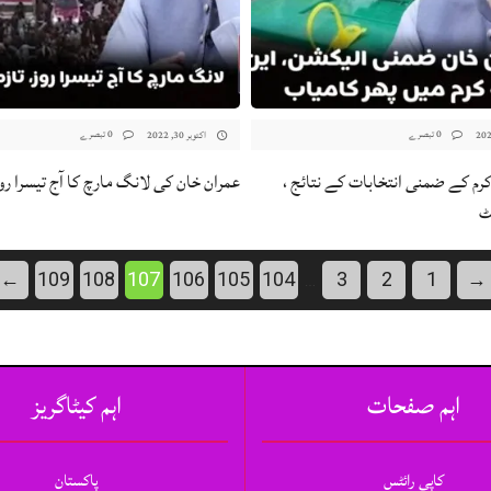
0 تبصرے
0 تبصرے
اکتوبر 30, 2022
ین اے 245 کرم کے ضمنی انتخابات کے نتائج ،
عمران خان کی لانگ مارچ کا آج تیسرا رو
ٹ
←
109
108
107
106
105
104
3
2
1
→
…
اہم صفحات
اہم کیٹاگریز
کاپی رائٹس
پاکستان