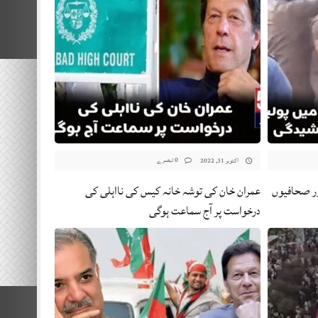
0 تبصرے
اکتوبر 31, 2022
ور صحافیوں
عمران خان کی توشہ خانہ کیس کی نااہلی کی
درخواست پر آج سماعت ہوگی