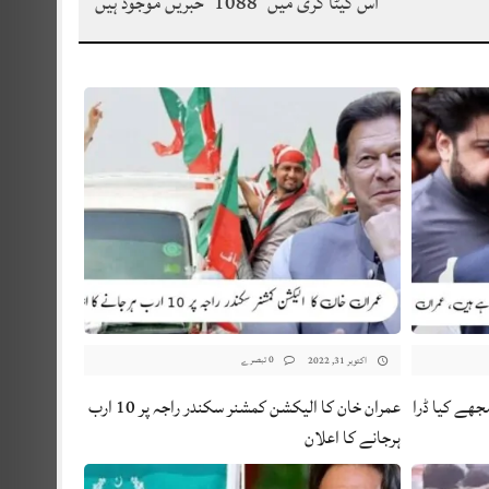
اس کیٹا گری میں
1088
خبریں موجود ہیں
0 تبصرے
اکتوبر 31, 2022
جھے کیا ڈرا
عمران خان کا الیکشن کمشنر سکندر راجہ پر 10 ارب
ہرجانے کا اعلان