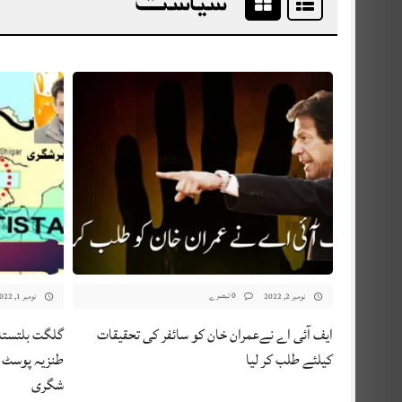
0 تبصرے
نومبر 2, 2022
نومبر 1, 2022
ایف آئی اے نےعمران خان کو سائفر کی تحقیقات
گلگت بلتستان
کیلئے طلب کر لیا
طنزیہ پوسٹ ک
شگری