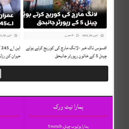
0 تبصرے
اکتوبر 30, 2022
اکتوبر 30, 2022
افسوس ناک خبر -لانگ مارچ کی کوریج کرتے ہوئے
ا
چینل 5 کے خاتون رپورٹر جانبحق
حیران کن رزل
ہمارا نیٹ ورک
ہمارا یوٹیوب چینل, Youtub