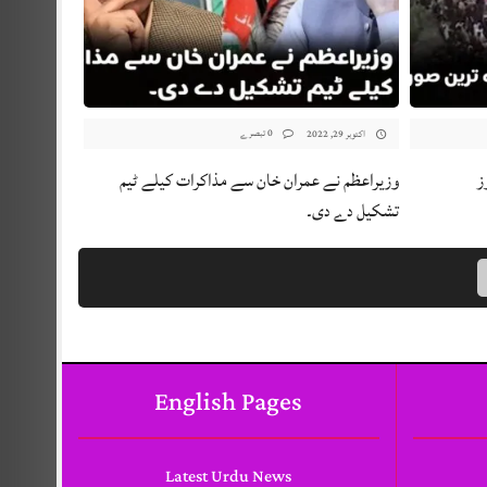
0 تبصرے
اکتوبر 29, 2022
ز
وزیراعظم نے عمران خان سے مذاکرات کیلے ٹیم
تشکیل دے دی۔
English Pages
Latest Urdu News