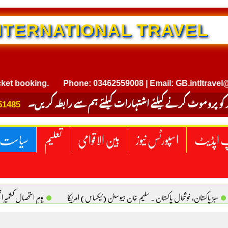
NTERNATIONAL TRAVEL
booking.
Phone: 03462559008 | Email: GB.intltravel@gma
 کو پروموٹ کرنے کیلئے اشتہارات کیلئے ہم سے رابطہ کریں۔
51485
 اپڈیٹ
اسپورٹس نیوز
بین الاقوامی
تعلیم
سیاست
سبز پاکستان، خوشحال پاکستان . سلیم خان ہیوسٹن (ٹیکساس) امریکا
یومِ استحصالِ کشمیر 
سانیت کی اصل پہچان. یاسر دانیال صابری