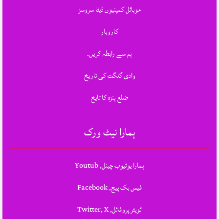
موبائل کمپنیوں ڈیٹا سروسز
کاروبار
ہم سے رابطہ کریں.
وادی گلگت کی تاریخ
ضلع ہنزہ کا تایخ
ہمارا نیٹ ورک
ہمارا یوٹیوب چینل, Youtub
فیس بک پیج, Facebook
ٹویٹر پروفائل, Twitter, X