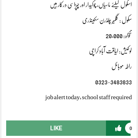
اسکول کیلئے ماسیاں، چوکیدار اور چپڑاسی درکار ہیں
سکول : گلمیر چلڈرن سکینڈری
تنخواہ: 20،000
لوکیش: لیاقت آباد کراچی
راطہ موبائل
0323-3483833
job alert today, school staff required
LIKE
0