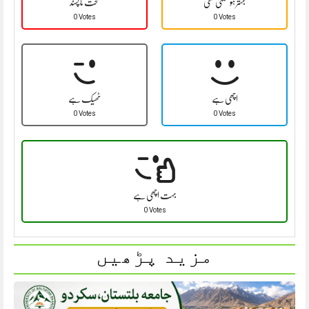
بہتر ہو سکتی تھی
سخت نا پسند
0 Votes
0 Votes
اچھی ہے
ٹھیک ہے
0 Votes
0 Votes
بہت اچھی ہے
0 Votes
مزید پڑھیں