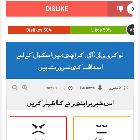
DISLIKE
0
VS
50% Dislikes
50% Likes
نوکری 2023، کراچی میں اسکول کے لیے
اسٹاف کی ضرورت ہیں
0 تبصرے
5cn news
دسمبر 9, 2023
اس خبر پر اپنی رائے کا اظہار کریں