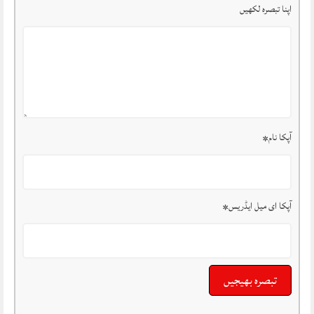
اپنا تبصرہ لکھیں
آپکا نام
*
آپکا ای میل ایڈریس
*