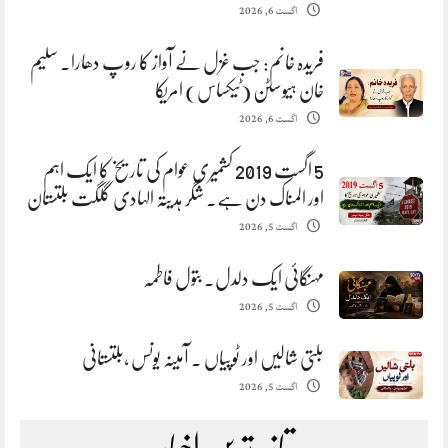
اگست 6, 2026
فریدہ خانم: جب غزل نے آواز کا روپ دھارا. سلیم
خان ہیوسٹن (ٹیکساس) امریکا
اگست 6, 2026
5 اگست 2019 کشمیری عوام کی تاریخ کا ایک اہم
اور المناک دن ہے. شگر ہدیتہ الہادی گلگت بلتستان
اگست 5, 2026
مہنگائی ایک دلدل. بتول فاطمہ
اگست 5, 2026
بلتی شالیں اور ٹوپیاں . آمینہ یونس ،بلتستانی
اگست 5, 2026