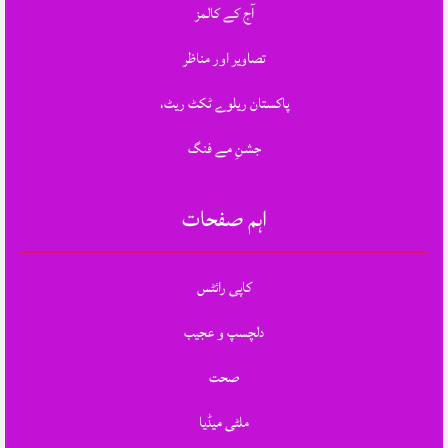
آج کے کالمز
تصاویر اور مناظر
پاکستان ریلوے ٹکٹ ریٹ،
جشنِ مے فنگ
اہم صفحات
کاپی رائٹس
دلچسپ و عجیب
صحت
ملٹی میڈیا