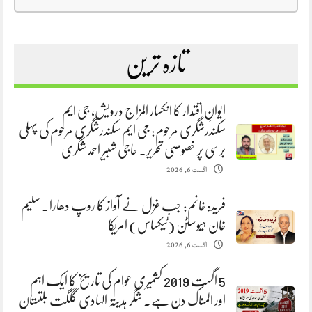
تازہ ترین
ایوانِ اقتدار کا انکسار المزاج درویش، جی ایم
سکندرشگری مرحوم: جی ایم سکندرشگری مرحوم کی پہلی
برسی پر خصوصی تحریر. حاجی شبیر احمد شگری
اگست 6, 2026
فریدہ خانم: جب غزل نے آواز کا روپ دھارا. سلیم
خان ہیوسٹن (ٹیکساس) امریکا
اگست 6, 2026
5 اگست 2019 کشمیری عوام کی تاریخ کا ایک اہم
اور المناک دن ہے. شگر ہدیتہ الہادی گلگت بلتستان