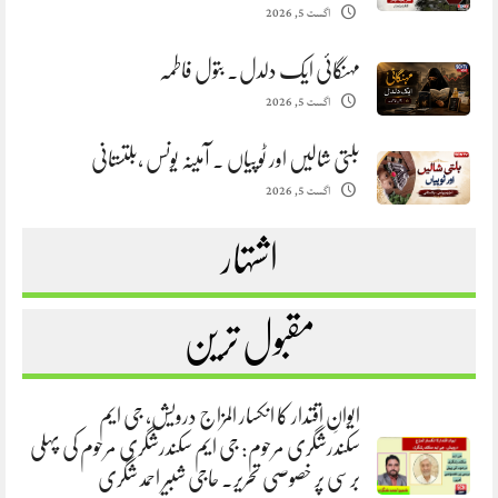
اگست 5, 2026
مہنگائی ایک دلدل. بتول فاطمہ
اگست 5, 2026
بلتی شالیں اور ٹوپیاں . آمینہ یونس ،بلتستانی
اگست 5, 2026
اشتہار
مقبول ترین
ایوانِ اقتدار کا انکسار المزاج درویش، جی ایم
سکندرشگری مرحوم: جی ایم سکندرشگری مرحوم کی پہلی
برسی پر خصوصی تحریر. حاجی شبیر احمد شگری