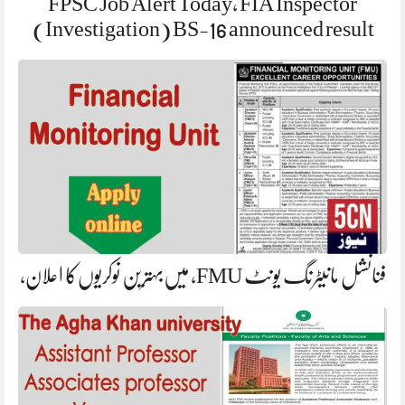
FPSC Job Alert Today, FIA Inspector
(Investigation) BS-16 announced result
فنانشل مانیٹرنگ یونٹ FMU، میں‌بہترین نوکریوں‌کا اعلان،