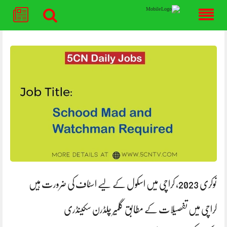
Skip
to
content
نوکری 2023، کراچی میں اسکول کے لیے اسٹاف کی ضرورت ہیں
کراچی میں تفصیلات کے مطابق گلمیر چلڈرن سکینڈری