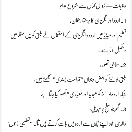
وجوہات — زوال کہاں سے شروع ہوا؟
1. اردو اور انگریزی کا بڑھتا رجحان:
تعلیم اور میڈیا میں اردو و انگریزی کے استعمال نے بلتی کو پس منظر میں
دھکیل دیا ہے۔
2. سماجی تصور:
بلتی بولنے کو بعض نوجوان “قدامت پسندی” سمجھتے ہیں،
جبکہ اردو بولنے کو “جدید اور معیاری” تصور کیا جاتا ہے۔
3. گھریلو سطح پر تبدیلی:
والدین خود اپنے بچوں سے اردو میں بات کرتے ہیں تاکہ “تعلیمی ماحول”