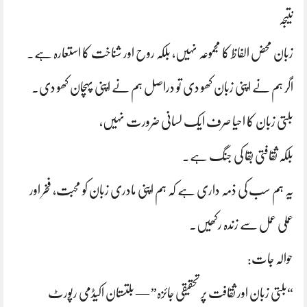
نتیجہ
زبان محض الفاظ کا مجموعہ نہیں، بلکہ روح اور شناخت کا استعارہ ہے۔
اگر ہم نے اپنی زبان کھو دی تو دراصل ہم نے اپنی پہچان کھو دی۔
بلتی زبان کا احیا صرف ایک لسانی ضرورت نہیں،
بلکہ ثقافتی بقا کی جنگ ہے۔
یہ ہم سب کی ذمہ داری ہے کہ ہم اپنی مادری زبان کو محبت، فخر اور
عملی عمل سے زندہ رکھیں۔
حوالہ جات:
“بلتی زبان اور ثقافت پر تحقیقی جائزہ” — بلتستان اکیڈمی رپورٹ