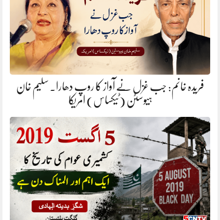
فریدہ خانم: جب غزل نے آواز کا روپ دھارا. سلیم خان
ہیوسٹن (ٹیکساس) امریکا