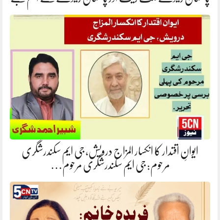
ایوانِ اقتدار کا انکسار المزاج درویش، جی ایم سکندرشگری
مرحوم: جی ایم سکندرشگری مرحوم…