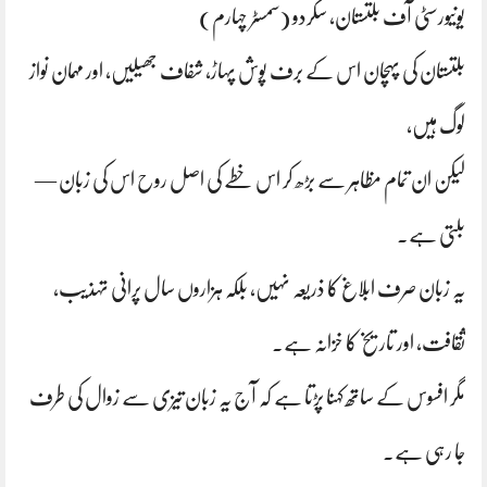
یونیورسٹی آف بلتستان، سکردو (سمسٹر چہارم)
بلتستان کی پہچان اس کے برف پوش پہاڑ، شفاف جھیلیں، اور مہمان نواز
لوگ ہیں،
لیکن ان تمام مظاہر سے بڑھ کر اس خطے کی اصل روح اس کی زبان —
بلتی ہے۔
یہ زبان صرف ابلاغ کا ذریعہ نہیں، بلکہ ہزاروں سال پرانی تہذیب،
ثقافت، اور تاریخ کا خزانہ ہے۔
مگر افسوس کے ساتھ کہنا پڑتا ہے کہ آج یہ زبان تیزی سے زوال کی طرف
جا رہی ہے۔