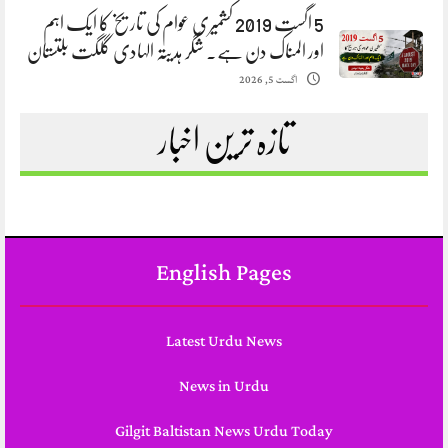
5 اگست 2019 کشمیری عوام کی تاریخ کا ایک اہم
اور المناک دن ہے. شگر ہدیتہ الہادی گلگت بلتستان
اگست 5, 2026
تازہ ترین اخبار
English Pages
Latest Urdu News
News in Urdu
Gilgit Baltistan News Urdu Today