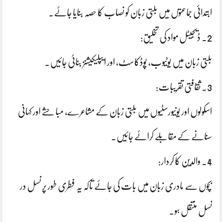
ابتدائی جماعتوں میں بلتی زبان کو نصاب کا حصہ بنایا جائے۔
2. ڈیجیٹل مواد کی تخلیق:
بلتی زبان میں یوٹیوب، پوڈکاسٹ، اور ایپلیکیشنز بنائی جائیں۔
3. ثقافتی تقریبات:
اسکولوں اور یونیورسٹیوں میں بلتی زبان کے مشاعرے، مباحثے اور کہانی
سنانے کے مقابلے کرائے جائیں۔
4. والدین کا کردار:
بچوں سے مادری زبان میں بات کی جائے تاکہ یہ فطری طور پر نسل در
نسل منتقل ہو۔