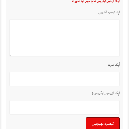
آپکا ای میل ایڈریس شائع نہیں کیا جائے گا
اپنا تبصرہ لکھیں
آپکا نام
*
آپکا ای میل ایڈریس
*