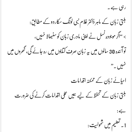
رہی ہے۔
بلتی زبان کے ماہر ڈاکٹر غلام نبی لونگ سکاردو کے مطابق:
> “اگر موجودہ نسل نے اپنی مادری زبان کو سنبھالا نہیں،
تو آئندہ 30 سالوں میں یہ زبان صرف کتابوں میں رہ جائے گی، گھروں میں
نہیں۔”
احیائے زبان کے ممکنہ اقدامات
بلتی زبان کے تحفظ کے لیے ہمیں عملی اقدامات کرنے کی ضرورت
ہے:
1. تعلیم میں شمولیت: