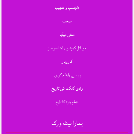
دلچسپ و عجیب
صحت
ملٹی میڈیا
موبائل کمپنیوں ڈیٹا سروسز
کاروبار
ہم سے رابطہ کریں.
وادی گلگت کی تاریخ
ضلع ہنزہ کا تایخ
ہمارا نیٹ ورک