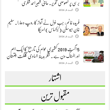
برسی پر خصوصی تحریر. حاجی شبیر احمد شگری
اگست 6, 2026
فریدہ خانم: جب غزل نے آواز کا روپ دھارا. سلیم
خان ہیوسٹن (ٹیکساس) امریکا
اگست 6, 2026
5 اگست 2019 کشمیری عوام کی تاریخ کا ایک اہم
اور المناک دن ہے. شگر ہدیتہ الہادی گلگت بلتستان
اگست 5, 2026
اشتہار
مقبول ترین