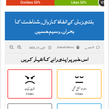
VS
50% Dislikes
50% Likes
بلتی زبان کے الفاظ کا زوال، شناخت کا
بحران, وسیم حسین
0 تبصرے
Zainab Mirza
اکتوبر 13, 2025
اس خبر پر اپنی رائے کا اظہار کریں
بہتر ہو سکتی تھی
سخت نا پسند
0 Votes
0 Votes