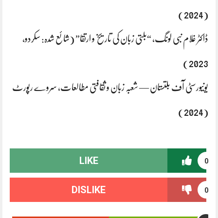
(2024)
ڈاکٹر غلام نبی لونگ، “بلتی زبان کی تاریخ و ارتقا” (شائع شدہ: سکردو،
2023)
یونیورسٹی آف بلتستان — شعبہ زبان و ثقافتی مطالعات، سروے رپورٹ
(2024)
LIKE
0
DISLIKE
0