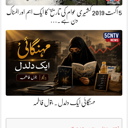
5 اگست 2019 کشمیری عوام کی تاریخ کا ایک اہم اور المناک
دن ہے.…
مہنگائی ایک دلدل. بتول فاطمہ