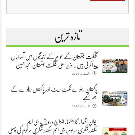
تازہ ترین
گلگت بلتستان کے عوام کے زندگیوں میں آسانیاں
پیدا کرنی ہیں. وزیر اعلیٰ گلگت بلتستان امجد حسین
اگست 7, 2026
پاکستان ریلوے ٹکٹ ریٹ اور پاکستان ریلوے کے
اہم شعبے
اگست 7, 2026
ایوانِ اقتدار کا انکسار المزاج درویش، جی ایم
سکندرشگری مرحوم: جی ایم سکندرشگری مرحوم کی پہلی