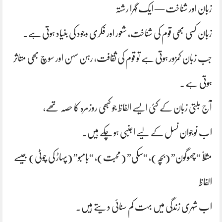
زبان اور شناخت — ایک گہرا رشتہ
زبان کسی بھی قوم کی شناخت، شعور اور فکری وجود کی بنیاد ہوتی ہے۔
جب زبان کمزور ہوتی ہے تو قوم کی ثقافت، رہن سہن اور سوچ بھی متاثر
ہوتی ہے۔
آج بلتی زبان کے کئی ایسے الفاظ جو کبھی روزمرہ کا حصہ تھے،
اب نوجوان نسل کے لیے اجنبی ہو چکے ہیں۔
مثلاً “چھوگون” (بچہ)، “سُکی” (محبت)، “بامبو” (پہاڑ کی چوٹی) جیسے
الفاظ
اب شہری زندگی میں بہت کم سنائی دیتے ہیں۔