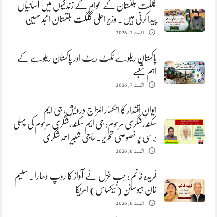
گلگت بلتستان کے عوام کے زندگیوں میں آسانیاں
پیدا کرنی ہیں. وزیر اعلیٰ گلگت بلتستان امجد حسین
اگست 7, 2026
پاکستان ریلوے ٹکٹ ریٹ اور پاکستان ریلوے کے
اہم شعبے
اگست 7, 2026
ایوانِ اقتدار کا انکسار المزاج درویش، جی ایم
سکندرشگری مرحوم: جی ایم سکندرشگری مرحوم کی پہلی
برسی پر خصوصی تحریر. حاجی شبیر احمد شگری
اگست 6, 2026
فریدہ خانم: جب غزل نے آواز کا روپ دھارا. سلیم
خان ہیوسٹن (ٹیکساس) امریکا
اگست 6, 2026