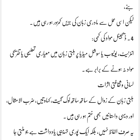
بنے،
لیکن اسی عمل سے مادری زبان کی جڑیں کمزور ہو رہی ہیں۔
4. ڈیجیٹل مواد کی کمی:
انٹرنیٹ، یوٹیوب یا سوشل میڈیا پر بلتی زبان میں معیاری تعلیمی یا تفریحی
مواد نہ ہونے کے برابر ہے۔
لسانی و ثقافتی اثرات
بلتی زبان کے زوال کے ساتھ ساتھ لوک گیت، کہاوتیں، ضرب الامثال،
اور دیہی داستانیں بھی ختم ہو رہی ہیں۔
یہ صرف الفاظ نہیں، بلکہ ایک پوری تہذیبی یادداشت ہے جو مٹتی جا