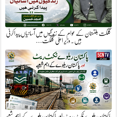
گلگت بلتستان کے عوام کے زندگیوں میں آسانیاں پیدا کرنی
ہیں. وزیر اعلیٰ گلگت…
پاکستان ریلوے ٹکٹ ریٹ اور پاکستان ریلوے کے اہم شعبے