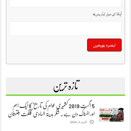
آپکا ای میل ایڈریس
*
تازہ ترین
5 اگست 2019 کشمیری عوام کی تاریخ کا ایک اہم
اور المناک دن ہے. شگر ہدیتہ الہادی گلگت بلتستان
اگست 5, 2026