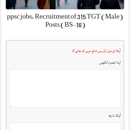
ppsc jobs, Recruitment of 315 TGT (Male)
Posts (BS-16)
آپکا ای میل ایڈریس شائع نہیں کیا جائے گا
اپنا تبصرہ لکھیں
آپکا نام
*