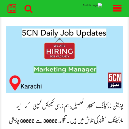
Skip
to
content
پوزیشن مارکیٹنگ مینیجر۔ تفصیل: ہم زرعی کیمیکل کمپنی کے لیے
مارکیٹنگ مینیجر کی تلاش میں ہیں۔ تنخواہ: 30000 سے 60000 پوزیشن