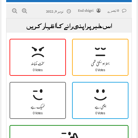
0 تبصرے
Esd shigri
نومبر 9, 2022
اس خبر پر اپنی رائے کا اظہار کریں
بہتر ہو سکتی تھی
سخت نا پسند
0 Votes
0 Votes
اچھی ہے
ٹھیک ہے
0 Votes
0 Votes