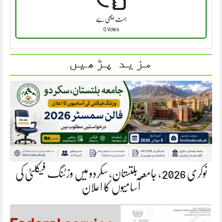
بہت اچھی ہے
0 Votes
مزید پڑھیں
نوکری 2026 ، جامعہ بلتستان، سکردو میں وزٹنگ فیکلٹی کی
آسامیوں کا اعلان