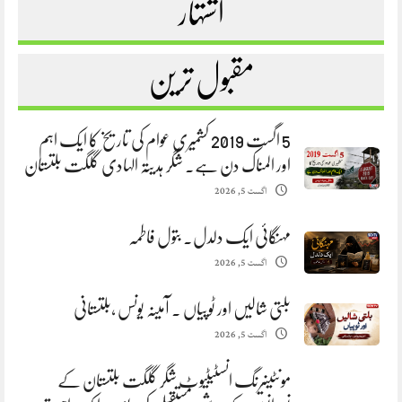
اشتہار
مقبول ترین
5 اگست 2019 کشمیری عوام کی تاریخ کا ایک اہم
اور المناک دن ہے. شگر ہدیتہ الہادی گلگت بلتستان
اگست 5, 2026
مہنگائی ایک دلدل. بتول فاطمہ
اگست 5, 2026
بلتی شالیں اور ٹوپیاں . آمینہ یونس ،بلتستانی
اگست 5, 2026
مونٹینیرنگ انسٹیٹیوٹ شگر گلگت بلتستان کے