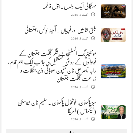
مہنگائی ایک دلدل. بتول فاطمہ
اگست 5, 2026
بلتی شالیں اور ٹوپیاں . آمینہ یونس ،بلتستانی
اگست 5, 2026
مونٹینیرنگ انسٹیٹیوٹ شگر گلگت بلتستان کے
نوجوانوں کے روشن مستقبل کی جانب ایک اہم قدم،
راجہ ناصر علی خان مقپون صوبائی وزیر جنگلات و
زراعت گلگت بلتستان
اگست 5, 2026
سبز پاکستان، خوشحال پاکستان . سلیم خان ہیوسٹن
(ٹیکساس) امریکا
اگست 5, 2026