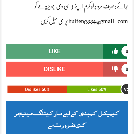
برائے: صرف مرد براہ کرم اپنے ( سی وی )ریزیومے کو
huifeng334@gmail.com پر ای میل کریں۔
LIKE
0
DISLIKE
0
VS
50% Dislikes
50% Likes
کیمیکل کمپنی کے لیے مارکیٹنگ مینیجر
کی ضرورت ہے