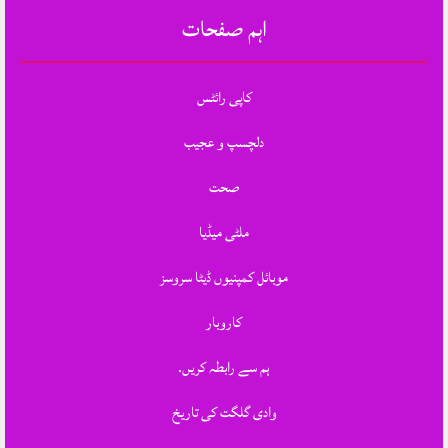
اہم صفحات
کاپی رائٹس
دلچسپ و عجیب
صحت
ملٹی میڈیا
موبائل کمپنیوں ڈیٹا سروسز
کاروبار
ہم سے رابطہ کریں.
وادی گلگت کی تاریخ