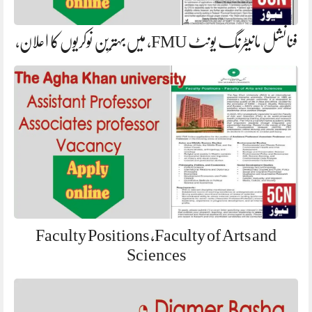
فنانشل مانیٹرنگ یونٹ FMU، میں‌بہترین نوکریوں‌کا اعلان،
Faculty Positions ,Faculty of Arts and
Sciences