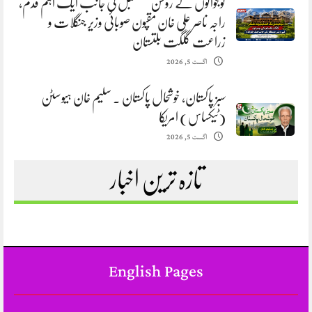
نوجوانوں کے روشن مستقبل کی جانب ایک اہم قدم،
راجہ ناصر علی خان مقپون صوبائی وزیر جنگلات و
زراعت گلگت بلتستان
اگست 5, 2026
سبز پاکستان، خوشحال پاکستان . سلیم خان ہیوسٹن
(ٹیکساس) امریکا
اگست 5, 2026
تازہ ترین اخبار
English Pages