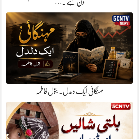
دن ہے.…
مہنگائی ایک دلدل. بتول فاطمہ