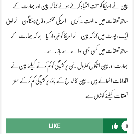
چین نے امریکا کو سخت انتباہ کرتے ہوئے کہا کہ چین اور بھارت کے
ساتھ تعلقات میں مداخلت نہ کریں ۔ امریکی محکمہ دفاع پینٹاگون نے اپنی
ایک رپورٹ میں کہا کہ چین نے امریکا کو خبر دار کیا ہے کہ بھارت کے
ساتھ تعلقات میں کسی بھی حوالے سے باز رہے ۔
بھارت اور چین ایکچول کنٹرول لائن پر کشیدگی کو کم کرنے کیلئے چین نے
اقدامات اٹھائے ہیں ۔ چین کا لداخ کے باڈر پر کشیدگی کم کر کے بہتر
تعلقات کیلئے کوشاں ہے
LIKE
0