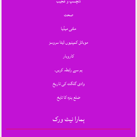
دلچسپ و عجیب
صحت
ملٹی میڈیا
موبائل کمپنیوں ڈیٹا سروسز
کاروبار
ہم سے رابطہ کریں.
وادی گلگت کی تاریخ
ضلع ہنزہ کا تایخ
ہمارا نیٹ ورک