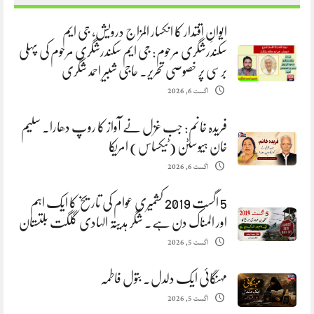
ایوانِ اقتدار کا انکسار المزاج درویش، جی ایم
سکندرشگری مرحوم: جی ایم سکندرشگری مرحوم کی پہلی
برسی پر خصوصی تحریر. حاجی شبیر احمد شگری
اگست 6, 2026
فریدہ خانم: جب غزل نے آواز کا روپ دھارا. سلیم
خان ہیوسٹن (ٹیکساس) امریکا
اگست 6, 2026
5 اگست 2019 کشمیری عوام کی تاریخ کا ایک اہم
اور المناک دن ہے. شگر ہدیتہ الہادی گلگت بلتستان
اگست 5, 2026
مہنگائی ایک دلدل. بتول فاطمہ
اگست 5, 2026