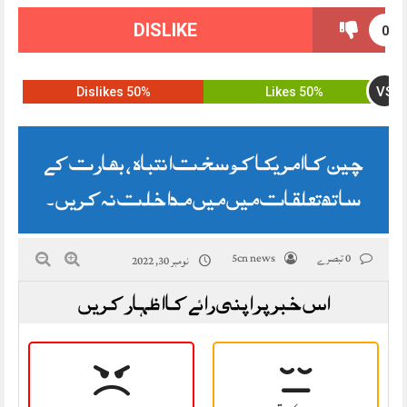
DISLIKE
0
VS
50% Dislikes
50% Likes
چین کا امریکا کو سخت انتباہ ، بھارت کے
ساتھ تعلقات میں میں مداخلت نہ کریں ۔
0 تبصرے
5cn news
نومبر 30, 2022
اس خبر پر اپنی رائے کا اظہار کریں