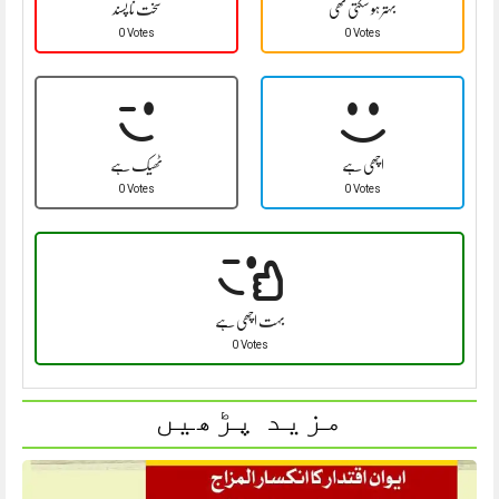
بہتر ہو سکتی تھی
سخت نا پسند
0 Votes
0 Votes
اچھی ہے
ٹھیک ہے
0 Votes
0 Votes
بہت اچھی ہے
0 Votes
مزید پڑھیں