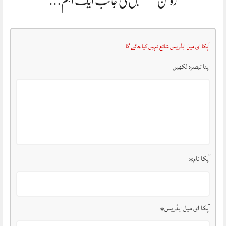
روشن مستقبل کی جانب ایک اہم…
آپکا ای میل ایڈریس شائع نہیں کیا جائے گا
اپنا تبصرہ لکھیں
آپکا نام
*
آپکا ای میل ایڈریس
*