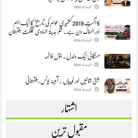
اگست 6, 2026
5 اگست 2019 کشمیری عوام کی تاریخ کا ایک اہم
اور المناک دن ہے. شگر ہدیتہ الہادی گلگت بلتستان
اگست 5, 2026
مہنگائی ایک دلدل. بتول فاطمہ
اگست 5, 2026
بلتی شالیں اور ٹوپیاں . آمینہ یونس ،بلتستانی
اگست 5, 2026
اشتہار
مقبول ترین