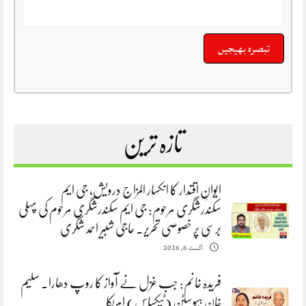
تازہ ترین
ایوانِ اقتدار کا انکسار المزاج درویش، جی ایم
سکندرشگری مرحوم: جی ایم سکندرشگری مرحوم کی پہلی
برسی پر خصوصی تحریر. حاجی شبیر احمد شگری
اگست 6, 2026
فریدہ خانم: جب غزل نے آواز کا روپ دھارا. سلیم
خان ہیوسٹن (ٹیکساس) امریکا