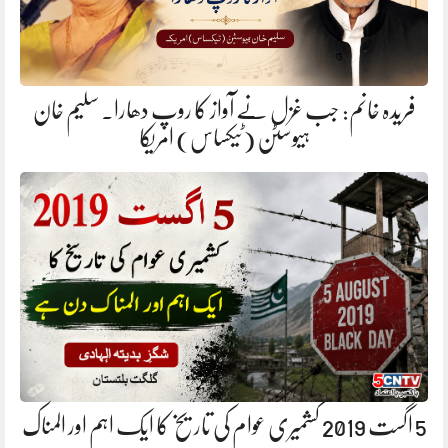
فریدہ خانم: جب غزل نے آواز کا روپ دھارا. سلیم خان
ہیوسٹن (ٹیکساس) امریکا
5 اگست 2019 کشمیری عوام کی تاریخ کا ایک اہم اور المناک