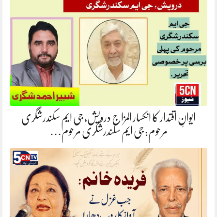
ایوانِ اقتدار کا انکسار المزاج درویش، جی ایم سکندرشگری
مرحوم: جی ایم سکندرشگری مرحوم…