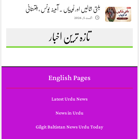
بلتی شالیں اور ٹوپیاں . آمینہ یونس ،بلتستانی
اگست 5, 2026
تازہ ترین اخبار
English Pages
Latest Urdu News
News in Urdu
Gilgit Baltistan News Urdu Today