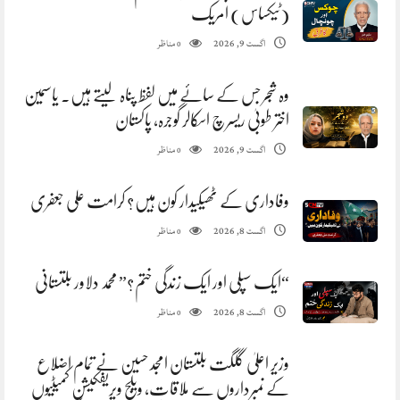
(ٹیکساس) امریک
مناظر
اگست 9, 2026
0
وہ شجر جس کے سائے میں لفظ پناہ لیتے ہیں. یاسمین
اختر طوبیٰ ریسرچ اسکالر گوجرہ، پاکستان
مناظر
اگست 9, 2026
0
وفاداری کے ٹھیکیدار کون ہیں؟ کرامت علی جعفری
مناظر
اگست 8, 2026
0
“ایک سپلی اور ایک زندگی ختم؟” محمد دلاور بلتستانی
مناظر
اگست 8, 2026
0
وزیر اعلیٰ گلگت بلتستان امجد حسین نے تمام اضلاع
کے نمبرداروں سے ملاقات، ویلج ویریفکیشن کمیٹیوں