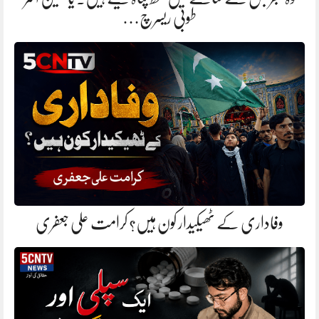
طوبیٰ ریسرچ…
وفاداری کے ٹھیکیدار کون ہیں؟ کرامت علی جعفری