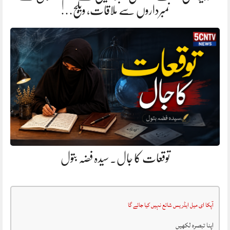
نمبرداروں سے ملاقات، ویلج…
توقعات کا جال. سیدہ فضہ بتول
آپکا ای میل ایڈریس شائع نہیں کیا جائے گا
اپنا تبصرہ لکھیں