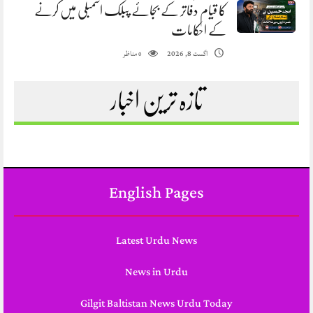
کا قیام دفاتر کے بجائے پبلک اسمبلی میں کرنے
کے احکامات
مناظر
اگست 8, 2026
0
تازہ ترین اخبار
English Pages
Latest Urdu News
News in Urdu
Gilgit Baltistan News Urdu Today