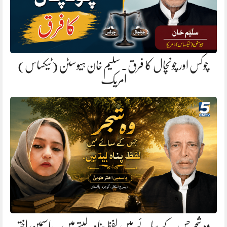
چوکس اور چونچال کا فرق. سلیم خان ہیوسٹن (ٹیکساس)
امریک
وہ شجر جس کے سائے میں لفظ پناہ لیتے ہیں. یاسمین اختر