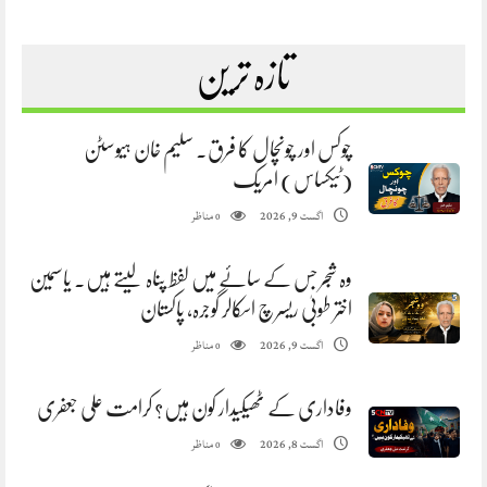
تازہ ترین
چوکس اور چونچال کا فرق. سلیم خان ہیوسٹن
(ٹیکساس) امریک
مناظر
اگست 9, 2026
0
وہ شجر جس کے سائے میں لفظ پناہ لیتے ہیں. یاسمین
اختر طوبیٰ ریسرچ اسکالر گوجرہ، پاکستان
مناظر
اگست 9, 2026
0
وفاداری کے ٹھیکیدار کون ہیں؟ کرامت علی جعفری
مناظر
اگست 8, 2026
0