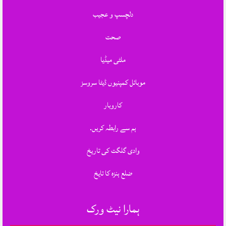
دلچسپ و عجیب
صحت
ملٹی میڈیا
موبائل کمپنیوں ڈیٹا سروسز
کاروبار
ہم سے رابطہ کریں.
وادی گلگت کی تاریخ
ضلع ہنزہ کا تایخ
ہمارا نیٹ ورک