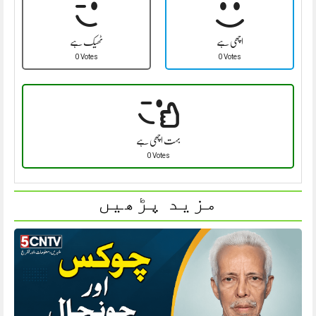
اچھی ہے
ٹھیک ہے
0 Votes
0 Votes
بہت اچھی ہے
0 Votes
مزید پڑھیں