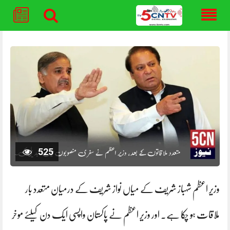
Skip
to
content
525
وزیر اعظم شہباز شریف کے میاں نواز شریف کے درمیان متعدد بار
ملاقات ہو چکا ہے۔ اور وزیر اعظم نے پاکستان واپسی ایک دن کیلئے موخر