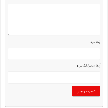
آپکا نام
*
آپکا ای میل ایڈریس
*