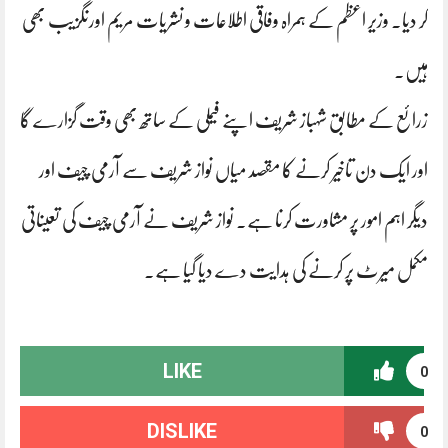
کر دیا۔ وزیر اعظم کے ہمراہ وفاقی اطلاعات و نشریات مریم اورنگزیب بھی
ہیں۔
زرائع کے مطابق شہباز شریف اپنے فیملی کے ساتھ بھی وقت گزارے گا
اور ایک دن تاخیر کرنے کا مقصد میاں نواز شریف سے آرمی چیف اور
دیگر اہم امور پر مشاورت کرنا ہے۔ نواز شریف نے آرمی چیف کی تعیناتی
مکمل میرٹ پر کرنے کی ہدایت دے دیا گیا ہے۔
LIKE
0
DISLIKE
0