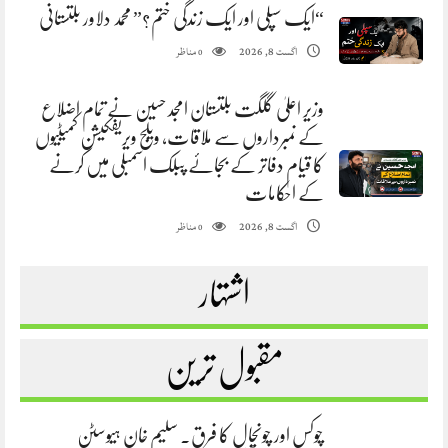
“ایک سپلی اور ایک زندگی ختم؟” محمد دلاور بلتستانی
مناظر
اگست 8, 2026
0
وزیر اعلیٰ گلگت بلتستان امجد حسین نے تمام اضلاع
کے نمبرداروں سے ملاقات، ویلج ویریفکیشن کمیٹیوں
کا قیام دفاتر کے بجائے پبلک اسمبلی میں کرنے
کے احکامات
مناظر
اگست 8, 2026
0
اشتہار
مقبول ترین
چوکس اور چونچال کا فرق. سلیم خان ہیوسٹن