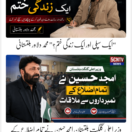
“ایک سپلی اور ایک زندگی ختم؟” محمد دلاور بلتستانی
وزیر اعلیٰ گلگت بلتستان امجد حسین نے تمام اضلاع کے