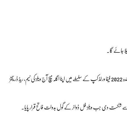
لا جائے گا۔
تفصیلات کے مطابق ایرانی قومی ٹیم پرشین لیپرڈز قطر میں جاری شدہ 2022 فیفا ورلڈ کپ کے سلسلے میں اپنا اگلہ میچ آج ویلز کی ٹیم، ریڈ ڈریگنز