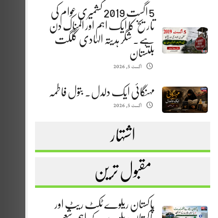
5 اگست 2019 کشمیری عوام کی
تاریخ کا ایک اہم اور المناک دن
ہے. شگر ہدیتہ الہادی گلگت
بلتستان
اگست 5, 2026
مہنگائی ایک دلدل. بتول فاطمہ
اگست 5, 2026
اشتہار
مقبول ترین
پاکستان ریلوے ٹکٹ ریٹ اور