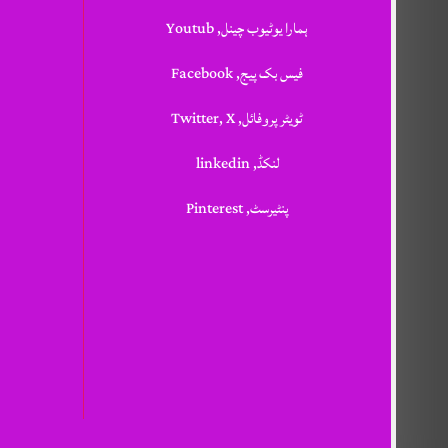
ہمارا یوٹیوب چینل, Youtub
فیس بک پیج, Facebook
ٹویٹر پروفائل, Twitter, X
لنکڈ, linkedin
پنٹیرسٹ, Pinterest