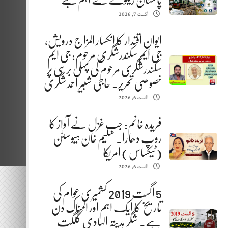
پاکستان ریلوے کے اہم شعبے
اگست 7, 2026
ایوانِ اقتدار کا انکسار المزاج درویش،
جی ایم سکندرشگری مرحوم: جی ایم
سکندرشگری مرحوم کی پہلی برسی پر
خصوصی تحریر. حاجی شبیر احمد شگری
اگست 6, 2026
فریدہ خانم: جب غزل نے آواز کا
روپ دھارا. سلیم خان ہیوسٹن
(ٹیکساس) امریکا
اگست 6, 2026
5 اگست 2019 کشمیری عوام کی
تاریخ کا ایک اہم اور المناک دن
ہے. شگر ہدیتہ الہادی گلگت