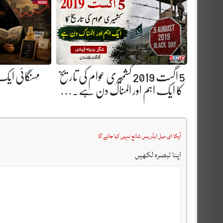
5 اگست 2019 کشمیری عوام کی تاریخ
مہنگائی ایک
کا ایک اہم اور المناک دن ہے.…
آپکا ای میل ایڈریس شائع نہیں کیا جائے گا
اپنا تبصرہ لکھیں