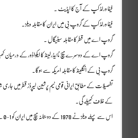
فیفا ورلڈ کپ کے آج کا اپڈیٹ ۔
فیفا ورلڈ کپ کے گروپ بی میں ایران کا مقابلہ ویلز۔
گروپ اے میں قطر کا مقابلہ سینیگال ۔
گروپ اے کے دوسرے میچ نائیڈرلینڈ کا ایکواڈور کے درمیان کھی
گروپ بی کے انگلینڈ کا مقابلہ امریکہ سے ہوگا۔
کے خلاف کھیلے گی۔
اس سے پہلے ویلز نے 1978 کے دوستانہ میچ میں ایران کو 1-0 سے شکست دی جب ویلز فل ڈوائر کے گول بدولت فاتح قرار پایا۔