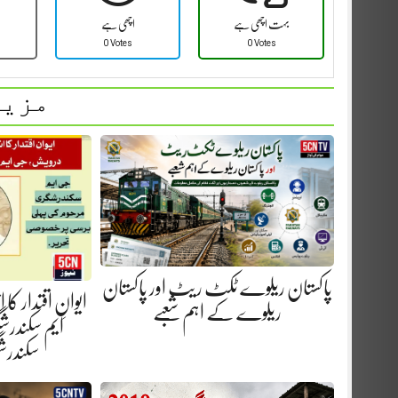
بہت اچھی ہے
اچھی ہے
0 Votes
0 Votes
مزید
پاکستان ریلوے ٹکٹ ریٹ اور پاکستان
ایوانِ اقتدار کا
ریلوے کے اہم شعبے
ایم سکندرش
سکندر