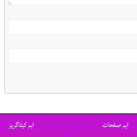
اہم صفحات
اہم کیٹاگریز