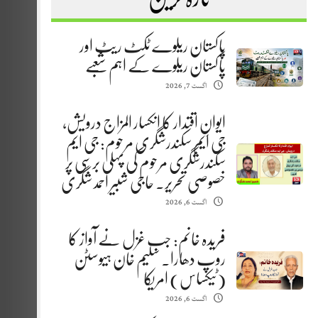
پاکستان ریلوے ٹکٹ ریٹ اور
پاکستان ریلوے کے اہم شعبے
اگست 7, 2026
ایوانِ اقتدار کا انکسار المزاج درویش،
جی ایم سکندرشگری مرحوم: جی ایم
سکندرشگری مرحوم کی پہلی برسی پر
خصوصی تحریر. حاجی شبیر احمد شگری
اگست 6, 2026
فریدہ خانم: جب غزل نے آواز کا
روپ دھارا. سلیم خان ہیوسٹن
(ٹیکساس) امریکا
اگست 6, 2026