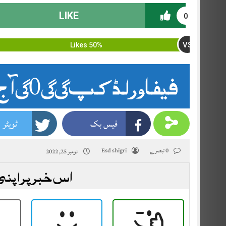
LIKE
0
VS
50% Likes
فیفا ورلڈ کپ 2022 آج ایران کا مقابلہ ویلز سے ہوگا
فیس بک
ٹویٹر
0 تبصرے
Esd shigri
نومبر 25, 2022
اس خبر پر اپنی