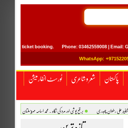
GB I
ght ticket booking.
Phone: 03462559008 | Email: GB.intl
WhatsApp: +9715220
پاکستان
شعر و شاعری
ٹورسٹ انفارمیشن
انجینیئر علی رضوان چوہدری
برقع پوشی اور مرد کی نگاہ . محمد اسامہ مہر(ملتان )
تازہ ترین