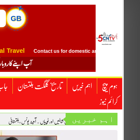
Skip
to
content
GB
✈
vel
Contact us for domestic and international flight tick
آپ اپنے کاروبار
ہوم پیچ
اہم خبریں
تاریخ گلگت بلتستان
جاپ
کرائم نیوز
اہم خبریں
بلتی شالیں اور ٹوپیاں . آمینہ یونس ،بلتستانی
“یومِ استحصالِ کشمیر” عظمیٰ شیخ
احساس، ان