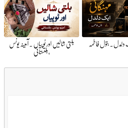
 دلدل. بتول فاطمہ
بلتی شالیں اور ٹوپیاں . آمینہ یونس
،بلتستانی