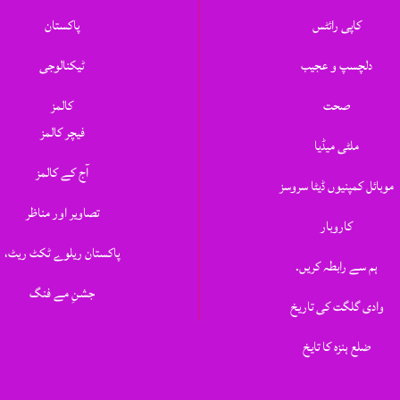
کاپی رائٹس
پاکستان
دلچسپ و عجیب
ٹیکنالوجی
صحت
کالمز
فیچر کالمز
ملٹی میڈیا
آج کے کالمز
موبائل کمپنیوں ڈیٹا سروسز
تصاویر اور مناظر
کاروبار
پاکستان ریلوے ٹکٹ ریٹ،
ہم سے رابطہ کریں.
جشنِ مے فنگ
وادی گلگت کی تاریخ
ضلع ہنزہ کا تایخ