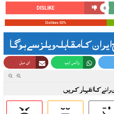
DISLIKE
0
50% Dislikes
واٹس ایپ
ای میل
 رائے کا اظہار کریں