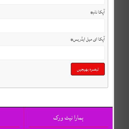
آپکا نام
*
آپکا ای میل ایڈریس
*
ہمارا نیٹ ورک