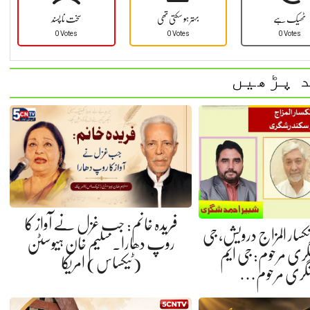
ٹھیک ہے
بہتر ہو سکتی تھی
سخت نا پسند
0 Votes
0 Votes
0 Votes
 پڑھیں
فریدہ خانم: جب غزل نے آواز کا
 انکسار المزاج درویش، جی
روپ دھارا. سلیم خان ہیوسٹن
گری مرحوم: جی ایم
(ٹیکساس) امریکا
شگری مرحوم…