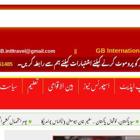
NTERNATIONAL TRAVEL
GB International Tra
travel@gmail.com
||
 کو پروموٹ کرنے کیلئے اشتہارات کیلئے ہم سے رابطہ کریں۔
51485
 اپڈیٹ
اسپورٹس نیوز
بین الاقوامی
تعلیم
سیاست
سبز پاکستان، خوشحال پاکستان . سلیم خان ہیوسٹن (ٹیکساس) امریکا
یومِ استحصالِ کشمیر 
سانیت کی اصل پہچان. یاسر دانیال صابری