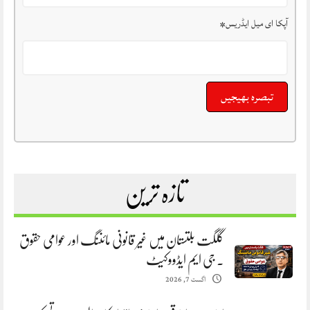
آپکا ای میل ایڈریس
*
تازہ ترین
گلگت بلتستان میں غیر قانونی مائننگ اور عوامی حقوق
. جی ایم ایڈووکیٹ
اگست 7, 2026