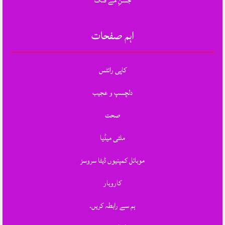
جشنِ مے فنگ
اہم صفحات
کاپی رائٹس
دلچسپ و عجیب
صحت
ملٹی میڈیا
موبائل کمپنیوں ڈیٹا سروسز
کاروبار
ہم سے رابطہ کریں.