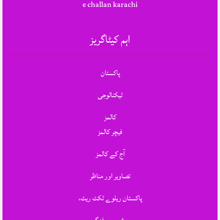
e challan karachi
اہم کیٹاگریز
پاکستان
ٹیکنالوجی
کالمز
فیچر کالمز
آج کے کالمز
تصاویر اور مناظر
پاکستان ریلوے ٹکٹ ریٹ،