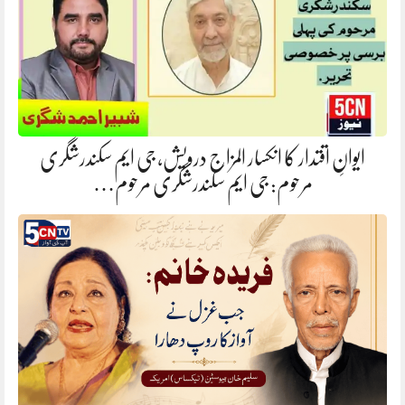
ایوانِ اقتدار کا انکسار المزاج درویش، جی ایم سکندرشگری
مرحوم: جی ایم سکندرشگری مرحوم…