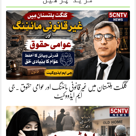
گلگت بلتستان میں غیر قانونی مائننگ اور عوامی حقوق . جی
ایم ایڈووکیٹ