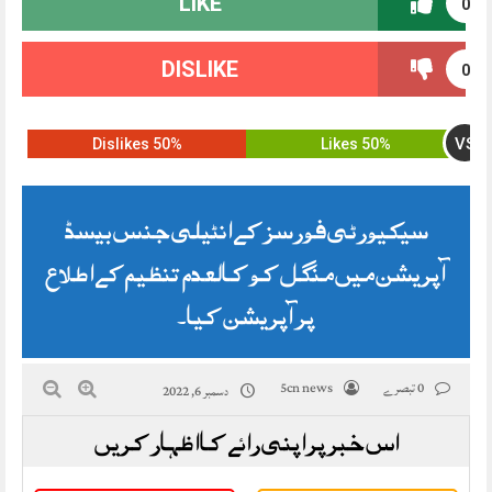
LIKE
0
DISLIKE
0
VS
50% Dislikes
50% Likes
سیکیورٹی فورسز کے انٹیلی جنس بیسڈ
آپریشن میں منگل کو کالعدم تنظیم کے اطلاع
پر آپریشن کیا۔
0 تبصرے
5cn news
دسمبر 6, 2022
اس خبر پر اپنی رائے کا اظہار کریں