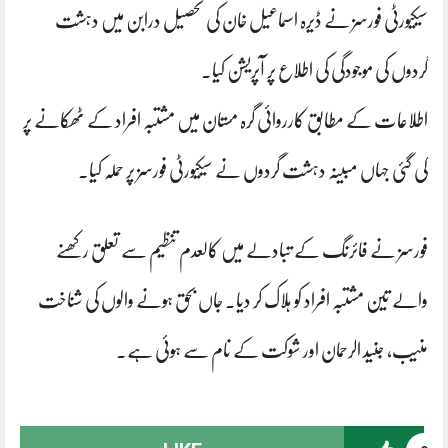
سیکیورٹی فورسز نے ڈیرہ اسماعیل خان کی تحصیل درابن میں دہشت
گردوں کی موجودگی کی اطلاع پر آپریشن کیا۔
اطلاعات کے مطابق کارروائی گرہ مستان میں مشتبہ افراد کے ٹھکانے پر
کی گئی جہاں مبینہ دہشت گردوں نے سیکیورٹی فورسز پر حملہ کیا۔
فورسز نے فائرنگ کے تبادلے میں کالعدم تنظیم سے تعلق رکھنے
والے تین مشتبہ افراد کو ہلاک کر دیا۔ جاں بحق ہونے والوں کی شناخت
منیب، جنید الرحمان اور شوکت کے نام سے ہوئی ہے۔