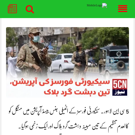
Skip
to
content
5سی این لاہور۔ سیکیورٹی فورسز کے انٹیلی جنس بیسڈ آپریشن میں منگل کو
کالعدم تنظیم کے تین مبینہ دہشت گرد ہلاک اور ایک زخمی ہوگیا۔