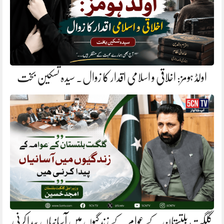
اولڈ ہومز: اخلاقی و اسلامی اقدار کا زوال. سیدہ تسکین بخت
گلگت بلتستان کے عوام کے زندگیوں میں آسانیاں پیدا کرنی