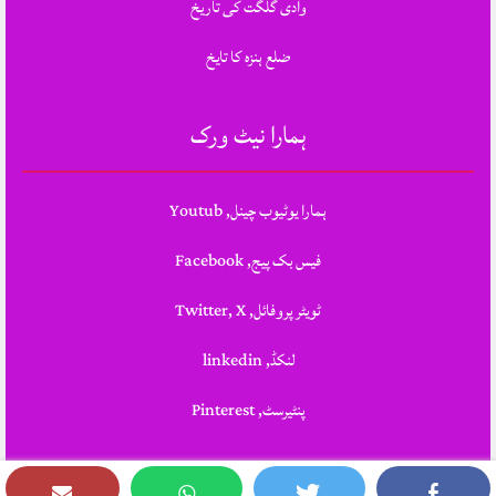
وادی گلگت کی تاریخ
ضلع ہنزہ کا تایخ
ہمارا نیٹ ورک
ہمارا یوٹیوب چینل, Youtub
فیس بک پیج, Facebook
ٹویٹر پروفائل, Twitter, X
لنکڈ, linkedin
پنٹیرسٹ, Pinterest
Theme Designed & Developed By
STYLOTHEMES