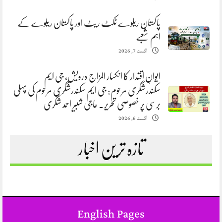
پاکستان ریلوے ٹکٹ ریٹ اور پاکستان ریلوے کے
اہم شعبے
اگست 7, 2026
ایوانِ اقتدار کا انکسار المزاج درویش، جی ایم
سکندرشگری مرحوم: جی ایم سکندرشگری مرحوم کی پہلی
برسی پر خصوصی تحریر. حاجی شبیر احمد شگری
اگست 6, 2026
تازہ ترین اخبار
English Pages