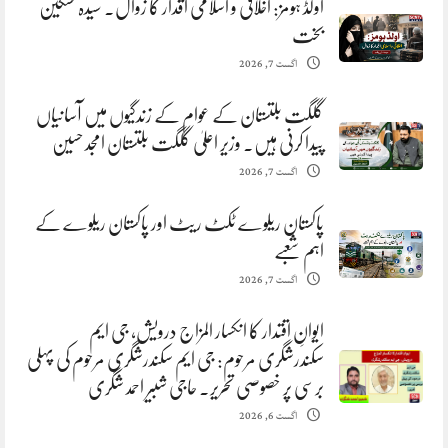
اولڈ ہومز: اخلاقی و اسلامی اقدار کا زوال. سیدہ تسکین
بخت
اگست 7, 2026
گلگت بلتستان کے عوام کے زندگیوں میں آسانیاں
پیدا کرنی ہیں. وزیر اعلیٰ گلگت بلتستان امجد حسین
اگست 7, 2026
پاکستان ریلوے ٹکٹ ریٹ اور پاکستان ریلوے کے
اہم شعبے
اگست 7, 2026
ایوانِ اقتدار کا انکسار المزاج درویش، جی ایم
سکندرشگری مرحوم: جی ایم سکندرشگری مرحوم کی پہلی
برسی پر خصوصی تحریر. حاجی شبیر احمد شگری
اگست 6, 2026