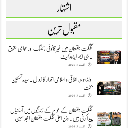
اشتہار
مقبول ترین
گلگت بلتستان میں غیر قانونی مائننگ اور عوامی حقوق
. جی ایم ایڈووکیٹ
اگست 7, 2026
اولڈ ہومز: اخلاقی و اسلامی اقدار کا زوال. سیدہ تسکین
بخت
اگست 7, 2026
گلگت بلتستان کے عوام کے زندگیوں میں آسانیاں
پیدا کرنی ہیں. وزیر اعلیٰ گلگت بلتستان امجد حسین
اگست 7, 2026