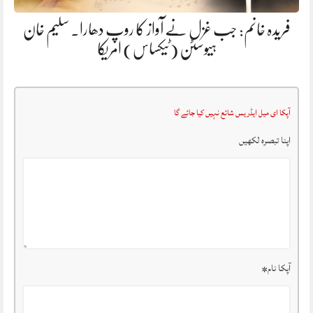
فریدہ خانم: جب غزل نے آواز کا روپ دھارا. سلیم خان
ہیوسٹن (ٹیکساس) امریکا
آپکا ای میل ایڈریس شائع نہیں کیا جائے گا
اپنا تبصرہ لکھیں
آپکا نام
*