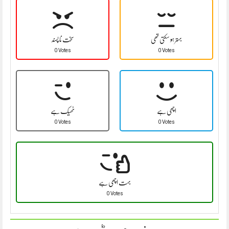
بہتر ہو سکتی تھی
سخت نا پسند
0 Votes
0 Votes
اچھی ہے
ٹھیک ہے
0 Votes
0 Votes
بہت اچھی ہے
0 Votes
مزید پڑھیں