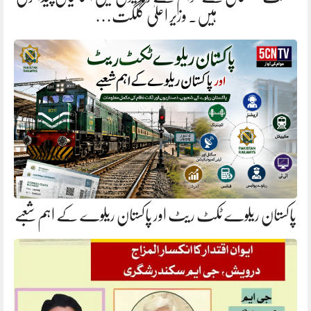
ہیں. وزیر اعلیٰ گلگت…
پاکستان ریلوے ٹکٹ ریٹ اور پاکستان ریلوے کے اہم شعبے