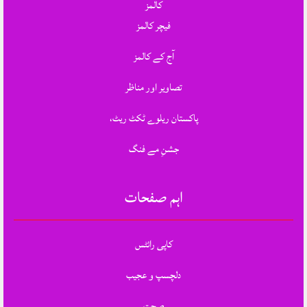
کالمز
فیچر کالمز
آج کے کالمز
تصاویر اور مناظر
پاکستان ریلوے ٹکٹ ریٹ،
جشنِ مے فنگ
اہم صفحات
کاپی رائٹس
دلچسپ و عجیب
صحت