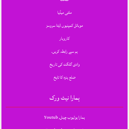
ملٹی میڈیا
موبائل کمپنیوں ڈیٹا سروسز
کاروبار
ہم سے رابطہ کریں.
وادی گلگت کی تاریخ
ضلع ہنزہ کا تایخ
ہمارا نیٹ ورک
ہمارا یوٹیوب چینل, Youtub