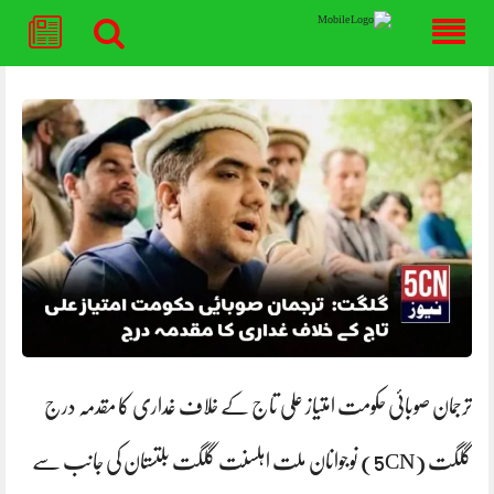
Skip
to
content
ترجمان صوبائی حکومت امتیاز علی تاج کے خلاف غداری کا مقدمہ درج
گلگت (5CN) نوجوانان ملت اہلسنت گلگت بلتستان کی جانب سے