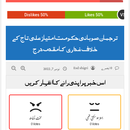
VS
50% Dislikes
50% Likes
ترجمان صوبائی حکومت امتیاز علی تاج کے
خلاف غداری کا مقدمہ درج
0 تبصرے
Esd shigri
نومبر 7, 2022
اس خبر پر اپنی رائے کا اظہار کریں
بہتر ہو سکتی تھی
سخت نا پسند
0 Votes
0 Votes