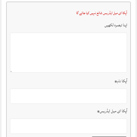
آپکا ای میل ایڈریس شائع نہیں کیا جائے گا
اپنا تبصرہ لکھیں
آپکا نام
*
آپکا ای میل ایڈریس
*