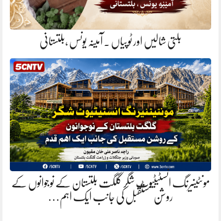
بلتی شالیں اور ٹوپیاں . آمینہ یونس ،بلتستانی
مونٹینیرنگ انسٹیٹیوٹ شگر گلگت بلتستان کے نوجوانوں کے
روشن مستقبل کی جانب ایک اہم…