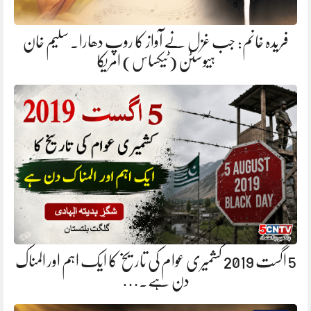
فریدہ خانم: جب غزل نے آواز کا روپ دھارا. سلیم خان
ہیوسٹن (ٹیکساس) امریکا
5 اگست 2019 کشمیری عوام کی تاریخ کا ایک اہم اور المناک
دن ہے.…