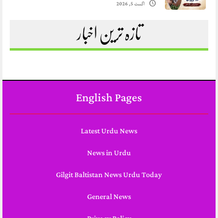
اگست 5, 2026
تازہ ترین اخبار
English Pages
Latest Urdu News
News in Urdu
Gilgit Baltistan News Urdu Today
General News