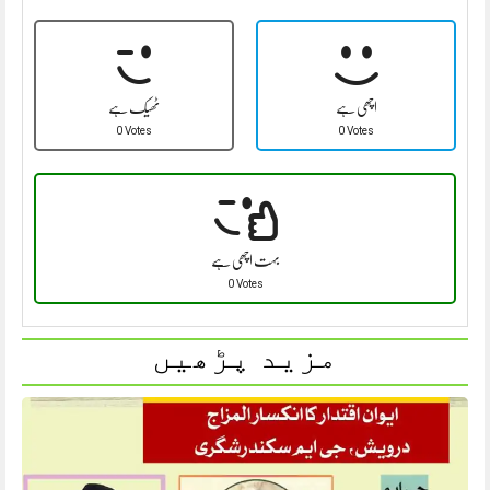
اچھی ہے
ٹھیک ہے
0 Votes
0 Votes
بہت اچھی ہے
0 Votes
مزید پڑھیں