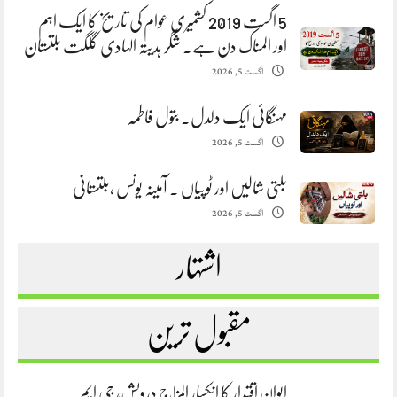
5 اگست 2019 کشمیری عوام کی تاریخ کا ایک اہم
اور المناک دن ہے. شگر ہدیتہ الہادی گلگت بلتستان
اگست 5, 2026
مہنگائی ایک دلدل. بتول فاطمہ
اگست 5, 2026
بلتی شالیں اور ٹوپیاں . آمینہ یونس ،بلتستانی
اگست 5, 2026
اشتہار
مقبول ترین
ایوانِ اقتدار کا انکسار المزاج درویش، جی ایم