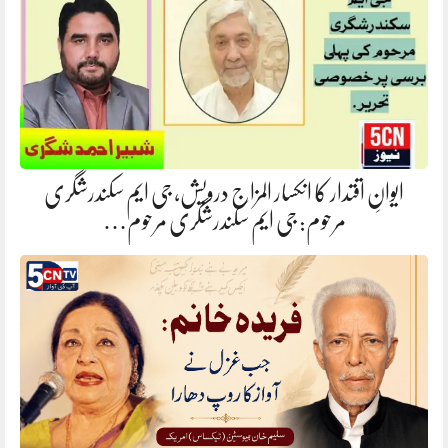
ایوانِ اقتدار کا انکسار المزاج درویش، جی ایم سکندرشگری
مرحوم: جی ایم سکندرشگری مرحوم…