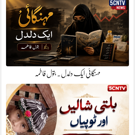
مہنگائی ایک دلدل. بتول فاطمہ