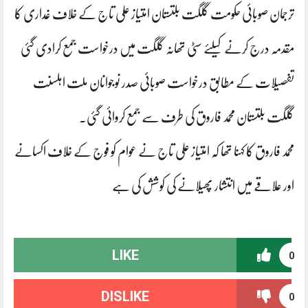
ترجمان صوبائی حکومت گلگت بلتستان امتیاز علی تاج کے خلاف غداری کا
مقدمہ درج کرنے کیلئے سٹی تھانہ گلگت میں درخواست جمع کرادی گئی
تفصیلات کے مطابق درخواست صوبائی صدر نوجوانان ملت اہلسنت
گلگت بلتستان محمد فاروق کی طرف سے جمع کروائی گئی۔
محمد فاروق کا کہنا تھا کہ امتیاز علی تاج نے عوام کو فوج کے خلاف اکسانے
اور علاقے میں انتشار پھیلانے کی کوشش کی ہے
LIKE
0
DISLIKE
0