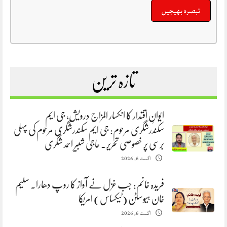
تازہ ترین
ایوانِ اقتدار کا انکسار المزاج درویش، جی ایم
سکندرشگری مرحوم: جی ایم سکندرشگری مرحوم کی پہلی
برسی پر خصوصی تحریر. حاجی شبیر احمد شگری
اگست 6, 2026
فریدہ خانم: جب غزل نے آواز کا روپ دھارا. سلیم
خان ہیوسٹن (ٹیکساس) امریکا
اگست 6, 2026