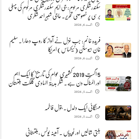
سکندرشگری مرحوم: جی ایم سکندرشگری مرحوم کی پہلی
برسی پر خصوصی تحریر. حاجی شبیر احمد شگری
اگست 6, 2026
فریدہ خانم: جب غزل نے آواز کا روپ دھارا. سلیم
خان ہیوسٹن (ٹیکساس) امریکا
اگست 6, 2026
5 اگست 2019 کشمیری عوام کی تاریخ کا ایک اہم
اور المناک دن ہے. شگر ہدیتہ الہادی گلگت بلتستان
اگست 5, 2026
مہنگائی ایک دلدل. بتول فاطمہ
اگست 5, 2026
بلتی شالیں اور ٹوپیاں . آمینہ یونس ،بلتستانی