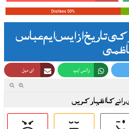
50% Dislikes
کی تاریخ از ایس ایم عباس
ظمی
واٹس ایپ
ای میل
 رائے کا اظہار کریں