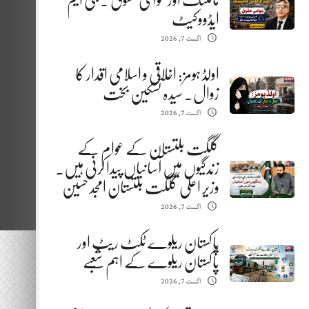
مائننگ اور عوامی حقوق . جی ایم
ایڈووکیٹ
اگست 7, 2026
اولڈ ہومز: اخلاقی و اسلامی اقدار کا
زوال. سیدہ تسکین بخت
اگست 7, 2026
گلگت بلتستان کے عوام کے
زندگیوں میں آسانیاں پیدا کرنی ہیں.
وزیر اعلیٰ گلگت بلتستان امجد حسین
اگست 7, 2026
پاکستان ریلوے ٹکٹ ریٹ اور
پاکستان ریلوے کے اہم شعبے
اگست 7, 2026