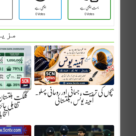
بہت اچھی ہے
اچھی ہے
0 Votes
0 Votes
مزید
بچوں کی تربیت ، جسمانی اور روحانی پہلو.
گلگت بلتستان
آمینہ یونس ،بلتستانی
تقابلی جا
انتخابا