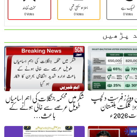
ٹھیک ہے
بہتر ہو سکتی تھی
سخت نا پسند
0 Votes
0 Votes
0 Votes
 پڑھیں
 ووٹرز فہرست دلچسپ
شگر میں محکمہ جنگلات کی اہم اسامیاں
ئزہ! گلگت بلتستان
طویل عرصے سے خالی ہونے کے
ت2026ء
باعث…