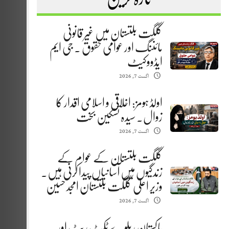
گلگت بلتستان میں غیر قانونی
مائننگ اور عوامی حقوق . جی ایم
ایڈووکیٹ
اگست 7, 2026
اولڈ ہومز: اخلاقی و اسلامی اقدار کا
زوال. سیدہ تسکین بخت
اگست 7, 2026
گلگت بلتستان کے عوام کے
زندگیوں میں آسانیاں پیدا کرنی ہیں.
وزیر اعلیٰ گلگت بلتستان امجد حسین
اگست 7, 2026
پاکستان ریلوے ٹکٹ ریٹ اور