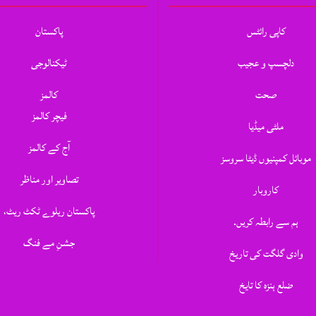
کاپی رائٹس
پاکستان
دلچسپ و عجیب
ٹیکنالوجی
صحت
کالمز
فیچر کالمز
ملٹی میڈیا
آج کے کالمز
موبائل کمپنیوں ڈیٹا سروسز
تصاویر اور مناظر
کاروبار
پاکستان ریلوے ٹکٹ ریٹ،
ہم سے رابطہ کریں.
جشنِ مے فنگ
وادی گلگت کی تاریخ
ضلع ہنزہ کا تایخ