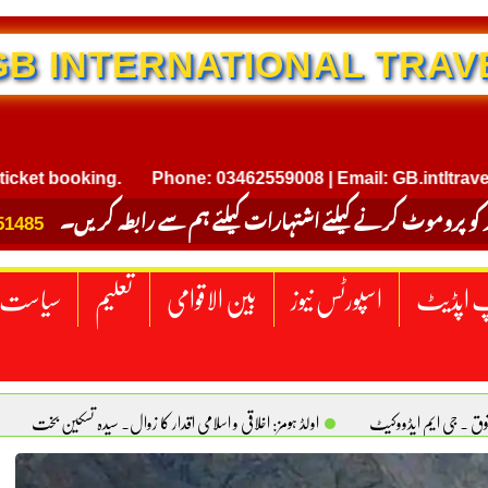
NTERNATIONAL TRAVEL
booking.
Phone: 03462559008 | Email: GB.intltravel@gma
 کو پروموٹ کرنے کیلئے اشتہارات کیلئے ہم سے رابطہ کریں۔
51485
 اپڈیٹ
اسپورٹس نیوز
بین الاقوامی
تعلیم
سیاست
قوق . جی ایم ایڈووکیٹ
اولڈ ہومز: اخلاقی و اسلامی اقدار کا زوال. سیدہ تسکین بخت
ٹیکساس) امریکا
یومِ استحصالِ کشمیر انجینیئر علی رضوان چوہدری
برقع پوشی اور مرد کی