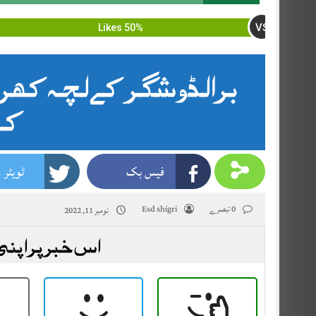
VS
50% Likes
برالڈو شگر کے لچہ کھر 
کا
فیس بک
ٹویٹر
0 تبصرے
Esd shigri
نومبر 11, 2022
اس خبر پر اپنی