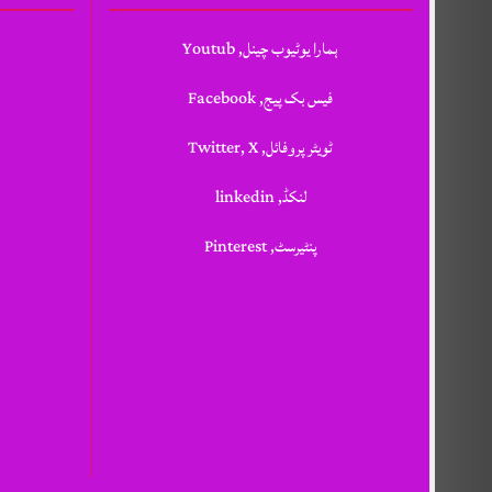
ہمارا یوٹیوب چینل, Youtub
فیس بک پیج, Facebook
ٹویٹر پروفائل, Twitter, X
لنکڈ, linkedin
پنٹیرسٹ, Pinterest