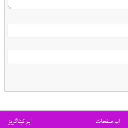
اہم صفحات
اہم کیٹاگریز