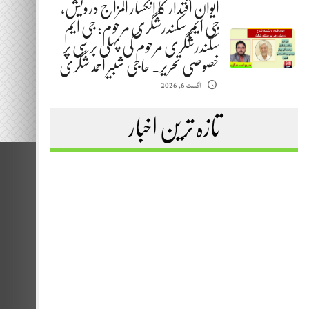
ایوانِ اقتدار کا انکسار المزاج درویش،
جی ایم سکندرشگری مرحوم: جی ایم
سکندرشگری مرحوم کی پہلی برسی پر
خصوصی تحریر. حاجی شبیر احمد شگری
اگست 6, 2026
تازہ ترین اخبار