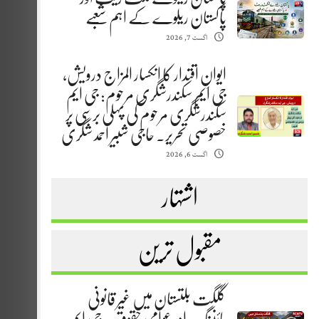
پاکستان ریلوے کے اہم شعبے
اگست 7, 2026
ایوانِ اقتدار کا انکسار المزاج درویش،
جی ایم سکندرشگری مرحوم: جی ایم
سکندرشگری مرحوم کی پہلی برسی پر
خصوصی تحریر. حاجی شبیر احمد شگری
اگست 6, 2026
اشتہار
مقبول ترین
گلگت بلتستان میں غیر قانونی