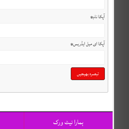
آپکا نام
*
آپکا ای میل ایڈریس
*
ہمارا نیٹ ورک