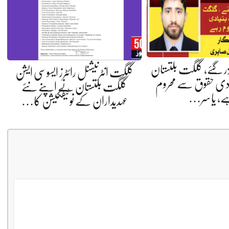
ال گزر گئے، گلگت بلتستان
گلگت انٹرنیشنل رائٹرز ایسوسی ایشن
دی حقوق سے محروم
گلگت بلتستان نے اپنے نئے
، یاسر…
عہدیداران کے نوٹیفکیشن کا…