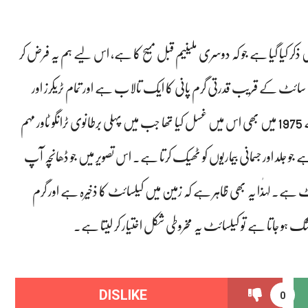
 ذکر کیا گیا ہے جو کہ دوسری ملینیم قبل مسیح کا ہے، اس لیے ہم یہ فرض کر
 سائٹ کے قریب قدرتی گرم پانی کا ایک تالاب ہے اور تمام ٹریکرز اور
پورٹر بلتورو آتے جاتے ہوے عموماً اس میں نہاتے ہیں۔ میں نے 1975 میں بھی اس میں غسل کیا تھا جب میں پہلی برطانوی ٹرانگو ٹاور مہم
ے جو جلد اور جسمانی بیماریوں کو ٹھیک کرتا ہے۔ اس تصویر میں جو ڈھانچہ آپ
ے۔ لہٰذا یہ بھی ظاہر ہے کہ زمین میں کیلسائٹ کا ذخیرہ ہے اور گرم
ک ہو جاتا ہے تو کیلسائٹ یہ مخروطی شکل اختیار کر لیتا ہے۔
DISLIKE
0