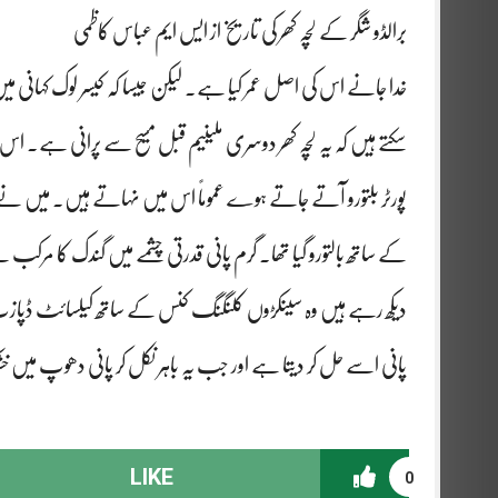
برالڈو شگر کے لچہ کھر کی تاریخ از ایس ایم عباس کاظمی
خدا جانے اس کی اصل عمر کیا ہے۔ لیکن جیسا کہ کیسر لوک کہانی میں
سکتے ہیں کہ یہ لچہ کھر دوسری ملینیم قبل مسیح سے پرانی ہے۔ اس
کے ساتھ بالتورو گیا تھا۔ گرم پانی قدرتی چشمے میں گندک کا مرکب ہ
دیکھ رہے ہیں وہ سینکڑوں کلنگنگ کنس کے ساتھ کیلسائٹ ڈپازٹ ہ
پانی اسے حل کر دیتا ہے اور جب یہ باہر نکل کر پانی دھوپ میں خش
LIKE
0