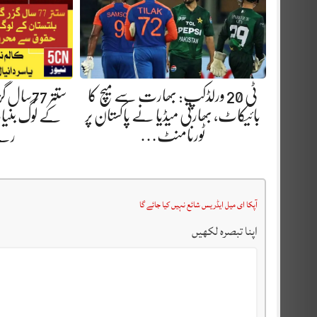
ٹی 20 ورلڈکپ: بھارت سے میچ کا
ستتر 77س
بائیکاٹ، بھارتی میڈیا نے پاکستان پر
کے لوگ بنیا
ٹورنامنٹ…
رہے
آپکا ای میل ایڈریس شائع نہیں کیا جائے گا
اپنا تبصرہ لکھیں