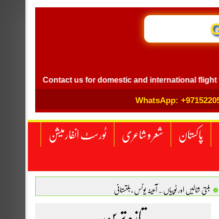
GB I
l
Contact us for domestic and international flight ticket 
WhatsApp: +9715220
پاکستان
شعر و شاعری
ٹورسٹ انفارمیشن
بلتی شالیں اور ٹوپیاں . آمینہ یونس ،بلتستانی
 نگاہ . محمد اسامہ مہر(ملتان )
تازہ ترین