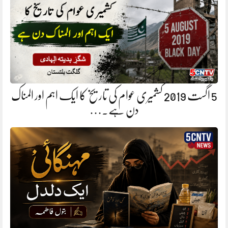
5 اگست 2019 کشمیری عوام کی تاریخ کا ایک اہم اور المناک
دن ہے.…