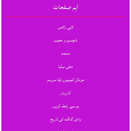
اہم صفحات
کاپی رائٹس
دلچسپ و عجیب
صحت
ملٹی میڈیا
موبائل کمپنیوں ڈیٹا سروسز
کاروبار
ہم سے رابطہ کریں.
وادی گلگت کی تاریخ