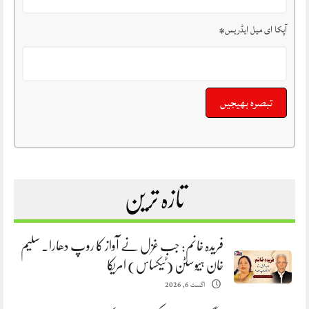
آپکا ای میل ایڈریس
*
تازہ ترین
فریدہ خانم: جب غزل نے آواز کا روپ دھارا. سلیم
خان ہیوسٹن (ٹیکساس) امریکا
اگست 6, 2026