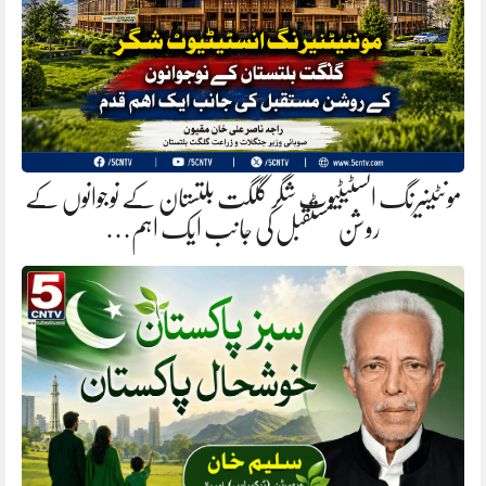
مونٹینیرنگ انسٹیٹیوٹ شگر گلگت بلتستان کے نوجوانوں کے
روشن مستقبل کی جانب ایک اہم…