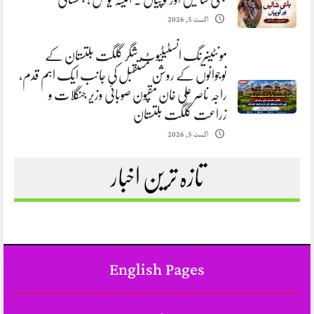
اگست 5, 2026
مونٹینیرنگ انسٹیٹیوٹ شگر گلگت بلتستان کے
نوجوانوں کے روشن مستقبل کی جانب ایک اہم قدم،
راجہ ناصر علی خان مقپون صوبائی وزیر جنگلات و
زراعت گلگت بلتستان
اگست 5, 2026
تازہ ترین اخبار
English Pages