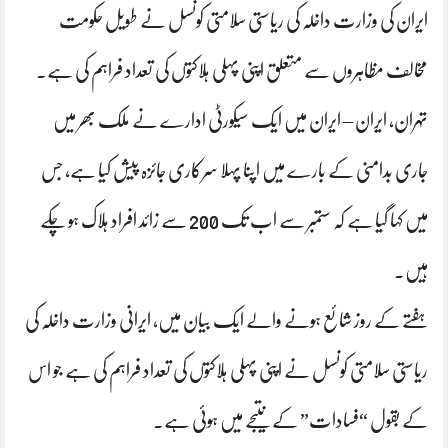
ایران کی وزارت داخلہ کی ریاستی سلامتی کونسل نے طویل حکومت
مخالف مظاہروں سے متعلق اپنی پہلی ہلاکتوں کی تعداد فراہم کی ہے۔
تہران، ایران – ایران میں ایک سیکورٹی ادارے نے ملک بھر میں
جاری بدامنی کے بارے میں اپنا پہلا سرکاری جائزہ پیش کیا ہے، جس
میں کہا گیا ہے کہ ستمبر سے اب تک 200 سے زائد افراد ہلاک ہو چکے
ہیں۔
ہفتے کے روز شائع ہونے والے ایک بیان میں، ایرانی وزارت داخلہ کی
ریاستی سلامتی کونسل نے اپنی پہلی ہلاکتوں کی تعداد فراہم کی ہے جو اس
کے بقول “فسادات” کے نتیجے میں ہوئی ہے۔