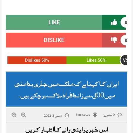
LIKE
0
DISLIKE
0
VS
50% Dislikes
50% Likes
ایران کا کہنا ہے کہ ملک میں جاری بدامنی
میں 200 سے زائد افراد ہلاک ہو چکے ہیں۔
0 تبصرے
5cn news
دسمبر 3, 2022
اس خبر پر اپنی رائے کا اظہار کریں