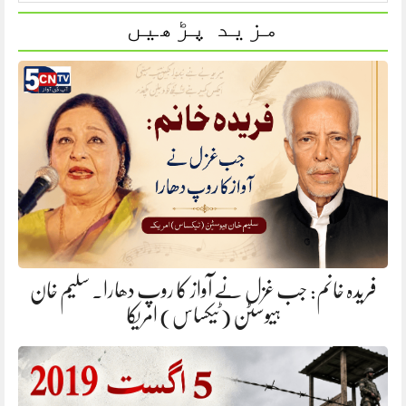
مزید پڑھیں
فریدہ خانم: جب غزل نے آواز کا روپ دھارا. سلیم خان
ہیوسٹن (ٹیکساس) امریکا