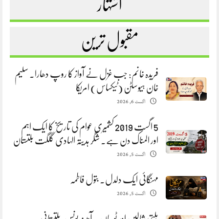
اشتہار
مقبول ترین
فریدہ خانم: جب غزل نے آواز کا روپ دھارا. سلیم
خان ہیوسٹن (ٹیکساس) امریکا
اگست 6, 2026
5 اگست 2019 کشمیری عوام کی تاریخ کا ایک اہم
اور المناک دن ہے. شگر ہدیتہ الہادی گلگت بلتستان
اگست 5, 2026
مہنگائی ایک دلدل. بتول فاطمہ
اگست 5, 2026
بلتی شالیں اور ٹوپیاں . آمینہ یونس ،بلتستانی