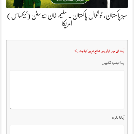
سبز پاکستان، خوشحال پاکستان . سلیم خان ہیوسٹن (ٹیکساس)
امریکا
آپکا ای میل ایڈریس شائع نہیں کیا جائے گا
اپنا تبصرہ لکھیں
آپکا نام
*