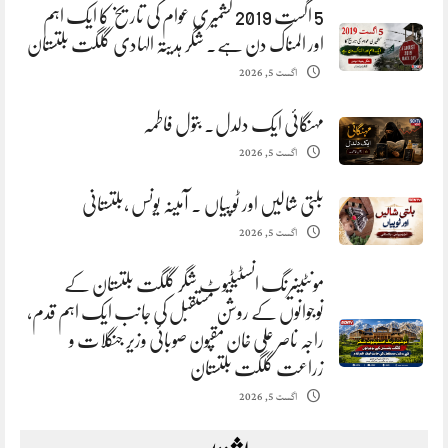
5 اگست 2019 کشمیری عوام کی تاریخ کا ایک اہم
اور المناک دن ہے. شگر ہدیتہ الہادی گلگت بلتستان
اگست 5, 2026
مہنگائی ایک دلدل. بتول فاطمہ
اگست 5, 2026
بلتی شالیں اور ٹوپیاں . آمینہ یونس ،بلتستانی
اگست 5, 2026
مونٹینیرنگ انسٹیٹیوٹ شگر گلگت بلتستان کے
نوجوانوں کے روشن مستقبل کی جانب ایک اہم قدم،
راجہ ناصر علی خان مقپون صوبائی وزیر جنگلات و
زراعت گلگت بلتستان
اگست 5, 2026