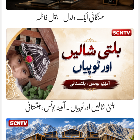
مہنگائی ایک دلدل. بتول فاطمہ
بلتی شالیں اور ٹوپیاں . آمینہ یونس ،بلتستانی