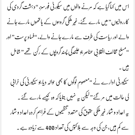
اس میں کہا گیا ہے کہ مرنے والوں میں سیکورٹی فورسز، “دہشت گردی کی
کارروائیوں” میں مارے گئے، غیر ملکی گروہوں کے ہاتھوں مارے جانے
والے اور ریاست کی طرف سے مارے جانے والے، “فساد پرست” اور
“مسلح مخالف انقلابی عناصر جو علیحدگی پسند گروپوں کے رکن تھے” شامل
ہیں۔
سیکیورٹی ادارے نے “معصوم لوگوں کا بھی حوالہ دیا جو سیکیورٹی کی خرابی
کی حالت میں مر گئے” لیکن یہ نہیں بتایا کہ وہ کیسے مارے گئے۔
یہ اعداد و شمار غیر ملکی حقوق کی متعدد تنظیموں کے فراہم کردہ اعداد و شمار
سے کم ہیں، جن کی وجہ سے ہلاکتوں کی تعداد 400 سے زیادہ ہے۔