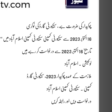
چوکیدار کی ضرورت ہے ، سیکیورٹی گارڈ کی نوکری
16 اکتوبر 2023 سے سیکیورٹی کمپنی سیکیورٹی کمپنی اسلام آباد میں “سیکیورٹی اسٹاف” کے عہدے کے لیے موزوں امیدوار کی ضرورت ہیں‌
تاریخ 16 اکتوبر 2023 سے درخواست کر رہے ہیں
لوکیشن . اسلام آباد
ملازمت کے عہدہ چوکیدار 2023، سیکیورٹی گارڈ
کمپنی . سیکیورٹی کمپنی اسلام آباد
درخواست دیں اور رابطہ کریں‌