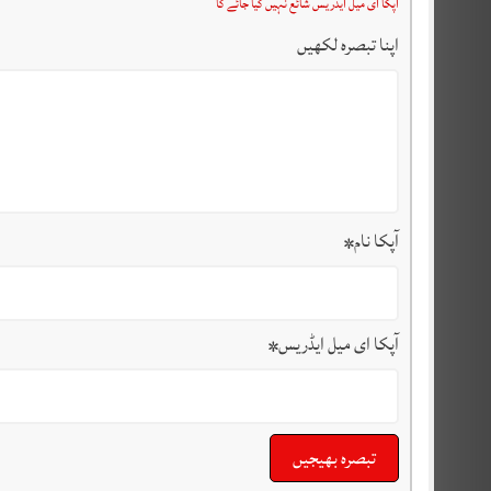
آپکا ای میل ایڈریس شائع نہیں کیا جائے گا
اپنا تبصرہ لکھیں
آپکا نام
*
آپکا ای میل ایڈریس
*