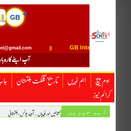
Skip
to
content
GB
✈
GB International Travel
mail.com
||
آپ اپنے کاروبار
ہوم پیچ
اہم خبریں
تاریخ گلگت بلتستان
جاپ
کرائم نیوز
اہم خبریں
بلتی شالیں اور ٹوپیاں . آمینہ یونس ،بلتستانی
“یومِ استحصالِ کشمیر” عظمیٰ شیخ
احساس، ان