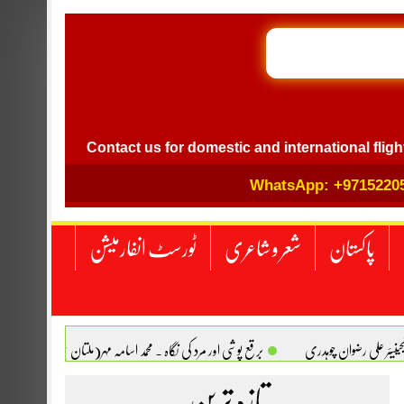
GB I
vel
Contact us for domestic and international flight tick
WhatsApp: +9715220
پاکستان
شعر و شاعری
ٹورسٹ انفارمیشن
انجینیئر علی رضوان چوہدری
برقع پوشی اور مرد کی نگاہ . محمد اسامہ مہر(ملتان )
تازہ ترین