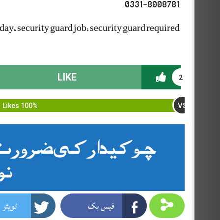
0331-8008781
oday, security guard job, security guard required
LIKE
2
VS
100% Likes
چوکیدار کی ضرورت ہ
نو
فیس بک
ٹویٹر