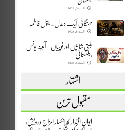
بلتستان
اگست 5, 2026
مہنگائی ایک دلدل. بتول فاطمہ
اگست 5, 2026
بلتی شالیں اور ٹوپیاں . آمینہ یونس
،بلتستانی
اگست 5, 2026
اشتہار
مقبول ترین
ایوانِ اقتدار کا انکسار المزاج درویش،