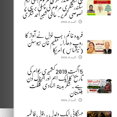
جی ایم سکندرشگری مرحوم: جی ایم
سکندرشگری مرحوم کی پہلی برسی پر
خصوصی تحریر. حاجی شبیر احمد شگری
اگست 6, 2026
فریدہ خانم: جب غزل نے آواز کا
روپ دھارا. سلیم خان ہیوسٹن
(ٹیکساس) امریکا
اگست 6, 2026
5 اگست 2019 کشمیری عوام کی
تاریخ کا ایک اہم اور المناک دن
ہے. شگر ہدیتہ الہادی گلگت
بلتستان
اگست 5, 2026
مہنگائی ایک دلدل. بتول فاطمہ