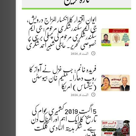
ایوانِ اقتدار کا انکسار المزاج درویش،
جی ایم سکندرشگری مرحوم: جی ایم
سکندرشگری مرحوم کی پہلی برسی پر
خصوصی تحریر. حاجی شبیر احمد شگری
اگست 6, 2026
فریدہ خانم: جب غزل نے آواز کا
روپ دھارا. سلیم خان ہیوسٹن
(ٹیکساس) امریکا
اگست 6, 2026
5 اگست 2019 کشمیری عوام کی
تاریخ کا ایک اہم اور المناک دن
ہے. شگر ہدیتہ الہادی گلگت