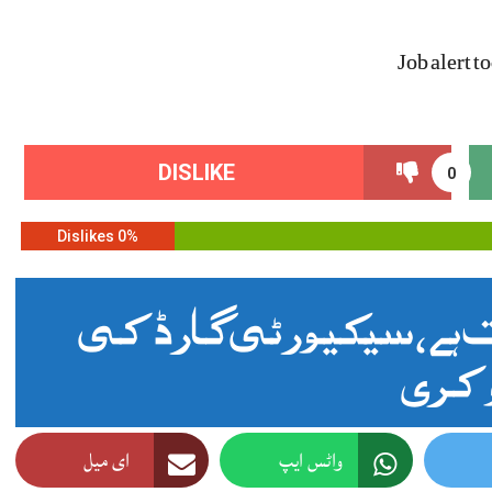
Job alert t
DISLIKE
0
0% Dislikes
ے ، سیکیورٹی گارڈ کی
کری
واٹس ایپ
ای میل