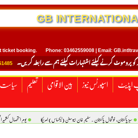
NTERNATIONAL TRAVEL
et booking.
Phone: 03462559008 | Email: GB.intltravel@g
 کو پروموٹ کرنے کیلئے اشتہارات کیلئے ہم سے رابطہ کریں۔
51485
 اپڈیٹ
اسپورٹس نیوز
بین الاقوامی
تعلیم
سیاست
سبز پاکستان، خوشحال پاکستان . سلیم خان ہیوسٹن (ٹیکساس) امریکا
یومِ استحصالِ کشمیر 
سانیت کی اصل پہچان. یاسر دانیال صابری