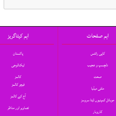
اہم صفحات
اہم کیٹاگریز
کاپی رائٹس
پاکستان
دلچسپ و عجیب
ٹیکنالوجی
صحت
کالمز
فیچر کالمز
ملٹی میڈیا
آج کے کالمز
موبائل کمپنیوں ڈیٹا سروسز
تصاویر اور مناظر
کاروبار