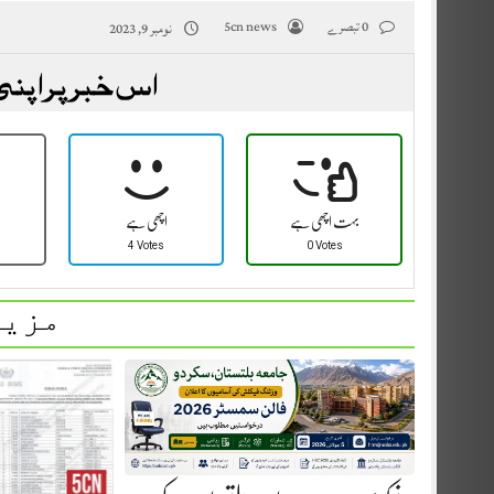
0 تبصرے
5cn news
نومبر 9, 2023
اس خبر پر اپنی
بہت اچھی ہے
اچھی ہے
4 Votes
0 Votes
مزید