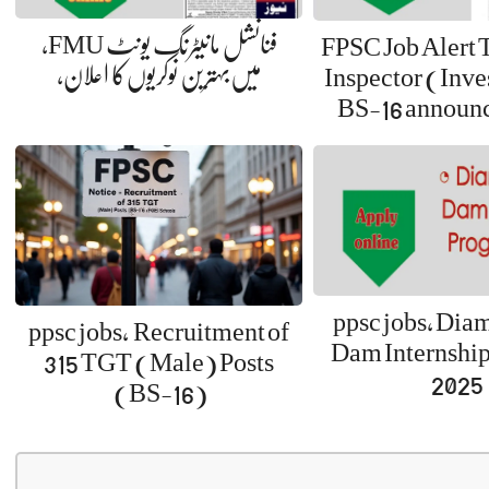
فنانشل مانیٹرنگ یونٹ FMU،
FPSC Job Alert 
میں‌بہترین نوکریوں‌کا اعلان،
Inspector (Inve
BS-16 announc
ppsc jobs, Dia
ppsc jobs, Recruitment of
Dam Internshi
315 TGT (Male) Posts
2025
(BS-16)