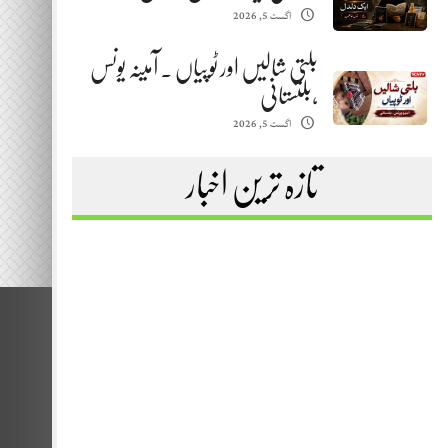
اگست 5, 2026
بلتی شالیں اور ٹوپیاں . آمینہ یونس
،بلتستانی
اگست 5, 2026
تازہ ترین اخبار