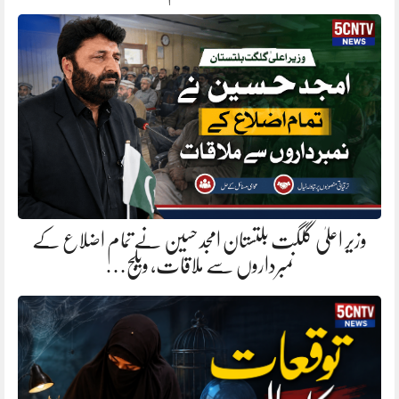
وزیر اعلیٰ گلگت بلتستان امجد حسین نے تمام اضلاع کے
نمبرداروں سے ملاقات، ویلج…