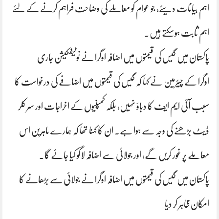
اہم بیانات دیئے، جو عوام کو معاملے کی وضاحت فراہم کرنے کے لئے
اہم ثابت ہوسکتے ہیں۔
پاکستان میں گیس کی قیمتوں میں اضافہ اوگرا نے نوٹیفکیشن جاری
اوگرا کے چیئرمین نے کہا کہ گیس کی قیمتوں میں اضافے کی درخواست کا
سبب آئی ایم ایف کا دباؤ نہیں، بلکہ کمپنیوں کے اخراجات اور سرکلر
ڈیٹ بڑھنے کی وجہ سے ہوا ہے۔ ان کا کہنا تھا کہ ہمارے ماہرین اس
معاملے پر غور کریں گے، اور جولائی سے اضافہ لاگو کیا جائے گا۔
پاکستان میں گیس کی قیمتوں میں اضافہ اوگرا نے جولائی سے بڑھانے کا
امکان ظاہر کر دیا