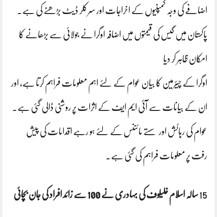
اضافے کی وجہ کمپنیوں کے اخراجات اور سرکلر ڈیٹ بڑھنے کی ہے۔
پاکستان میں گیس کی قیمتوں میں اضافہ اوگرا نے جولائی سے بڑھانے کا
امکان ظاہر کر دیا
اوگرا کے چیئرمین کا بیان عوام کے لئے اہم معلومات فراہم کرتا ہے، اور
ان کے بیانات سے آئی ایم ایف کے اثرات پر روشنی ڈالی گئی ہے۔
عوام کی رہائش اور سستے مائننس کے لئے ہو رہے اقدامات کی پیش
رفت پر معلومات فراہم کی گئی ہے۔
15
سالہ اسلام خلیلوف کی بہادری نے 100 سے زائد افراد کی جان بچائی