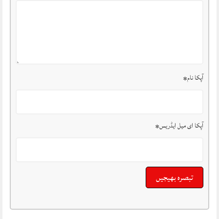
آپکا نام
*
آپکا ای میل ایڈریس
*