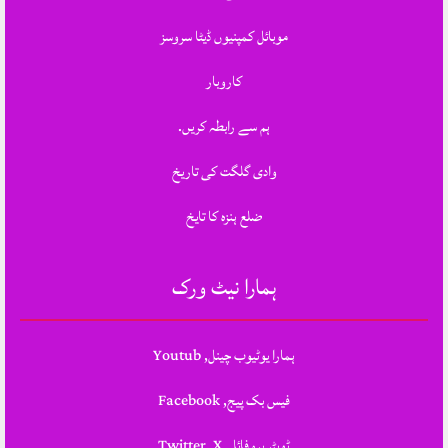
موبائل کمپنیوں ڈیٹا سروسز
کاروبار
ہم سے رابطہ کریں.
وادی گلگت کی تاریخ
ضلع ہنزہ کا تایخ
ہمارا نیٹ ورک
ہمارا یوٹیوب چینل, Youtub
فیس بک پیج, Facebook
ٹویٹر پروفائل, Twitter, X