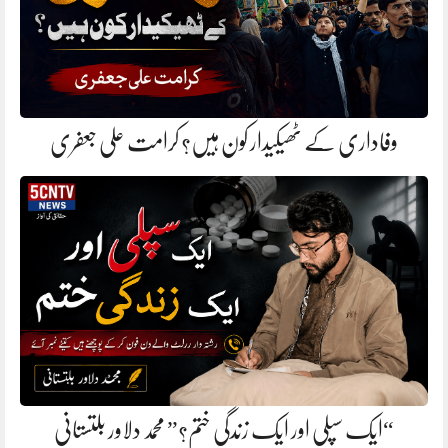
وفاداری کے ٹھیکیدار کون ہیں؟ کرامت علی جعفری
“ایک سپلی اور ایک زندگی ختم؟” محمد دلاور بلتستانی