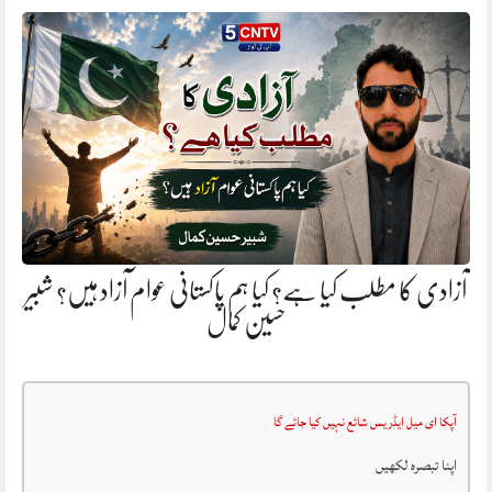
آزادی کا مطلب کیا ہے؟ کیا ہم پاکستانی عوام آزاد ہیں؟ شبیر
حسین کمال
آپکا ای میل ایڈریس شائع نہیں کیا جائے گا
اپنا تبصرہ لکھیں