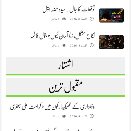
توقعات کا جال. سیدہ فضہ بتول
مناظر
اگست 8, 2026
0
نکاح مشکل، زنا آسان کیوں؟ بتول فاطمہ
مناظر
اگست 8, 2026
0
اشتہار
مقبول ترین
وفاداری کے ٹھیکیدار کون ہیں؟ کرامت علی جعفری
مناظر
اگست 8, 2026
0