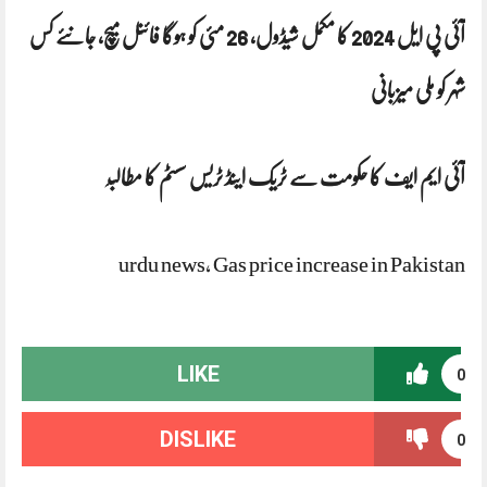
آئی پی ایل 2024 کا مکمل شیڈول، 26 مئی کو ہوگا فائنل میچ، جانئے کس
شہر کو ملی میزبانی
آئی ایم ایف کا حکومت سے ٹریک اینڈ ٹریس سسٹم کا مطالب
ہ
urdu news, Gas price increase in Pakistan
LIKE
0
DISLIKE
0