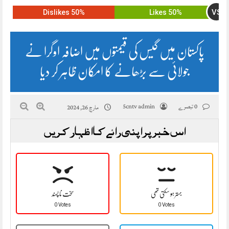
VS
50% Dislikes
50% Likes
پاکستان میں گیس کی قیمتوں میں اضافہ اوگرا نے
جولائی سے بڑھانے کا امکان ظاہر کر دیا
0 تبصرے
5cntv admin
مارچ 26, 2024
اس خبر پر اپنی رائے کا اظہار کریں
بہتر ہو سکتی تھی
سخت نا پسند
0 Votes
0 Votes