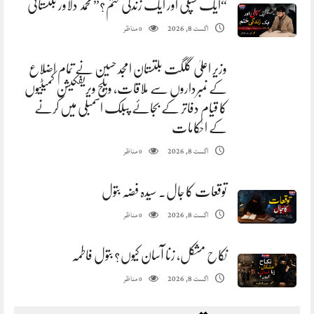
“ایک سپلی اور ایک زندگی ختم؟” محمد دلاور بلتستانی
مناظر
اگست 8, 2026
0
وزیر اعلیٰ گلگت بلتستان امجد حسین نے تمام اضلاع
کے نمبرداروں سے ملاقات، ویلج ویریفکیشن کمیٹیوں
کا قیام دفاتر کے بجائے پبلک اسمبلی میں کرنے
کے احکامات
مناظر
اگست 8, 2026
0
توقعات کا جال. سیدہ فضہ بتول
مناظر
اگست 8, 2026
0
نکاح مشکل، زنا آسان کیوں؟ بتول فاطمہ
مناظر
اگست 8, 2026
0