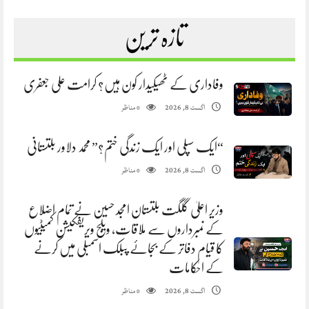
تازہ ترین
وفاداری کے ٹھیکیدار کون ہیں؟ کرامت علی جعفری
مناظر
اگست 8, 2026
0
“ایک سپلی اور ایک زندگی ختم؟” محمد دلاور بلتستانی
مناظر
اگست 8, 2026
0
وزیر اعلیٰ گلگت بلتستان امجد حسین نے تمام اضلاع
کے نمبرداروں سے ملاقات، ویلج ویریفکیشن کمیٹیوں
کا قیام دفاتر کے بجائے پبلک اسمبلی میں کرنے
کے احکامات
مناظر
اگست 8, 2026
0