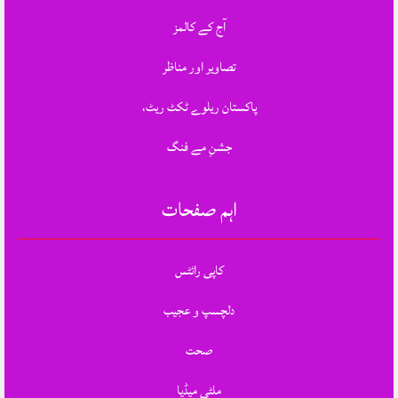
آج کے کالمز
تصاویر اور مناظر
پاکستان ریلوے ٹکٹ ریٹ،
جشنِ مے فنگ
اہم صفحات
کاپی رائٹس
دلچسپ و عجیب
صحت
ملٹی میڈیا