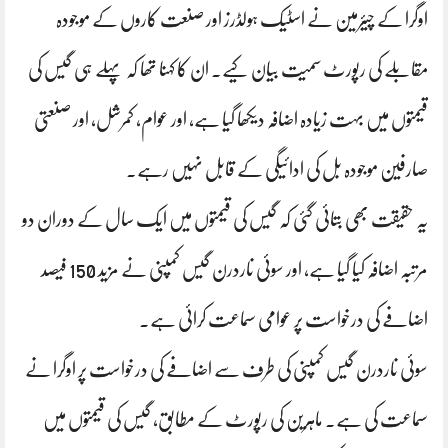
اوگرا کے چیئرمین نے اسٹیک ہولڈرز اور صنعت کاروں کے موجودہ
مقابلے کی رپورٹ سمیت بیان کیے۔ ان کا کہنا تھا کہ پہلے ہی گیس کی
قیمتوں میں بہت زیادہ اضافہ دیکھا گیا ہے، اور عوام، کمرشل، اور صنعتی
صارفین موجودہ بل کی ادائیگی کے قابل نہیں رہے۔
یہ حقیقت بھی بتائی گئی کہ گیس کی قیمتوں میں ایک سال کے دوران دو
مرتبہ اضافہ کیا گیا ہے، اور سوئی ناردرن گیس کمپنی نے مزید 150 فیصد
اضافے کی درخواست پر عوامی سماعت کرائی ہے۔
سوئی ناردرن گیس کمپنی کی طرف سے اضافے کی درخواست پر اوگرا نے
سماعت کی ہے۔ ماہرین کی رپورٹ کے مطابق، گیس کی قیمتوں میں