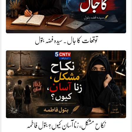
توقعات کا جال. سیدہ فضہ بتول
نکاح مشکل، زنا آسان کیوں؟ بتول فاطمہ