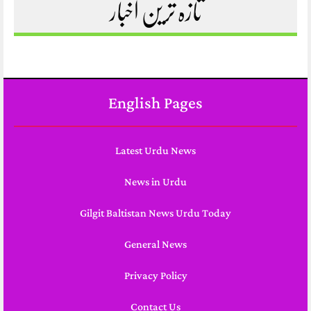
تازہ ترین اخبار
English Pages
Latest Urdu News
News in Urdu
Gilgit Baltistan News Urdu Today
General News
Privacy Policy
Contact Us