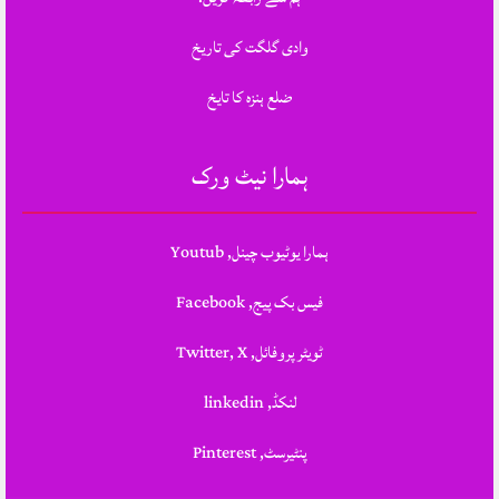
وادی گلگت کی تاریخ
ضلع ہنزہ کا تایخ
ہمارا نیٹ ورک
ہمارا یوٹیوب چینل, Youtub
فیس بک پیج, Facebook
ٹویٹر پروفائل, Twitter, X
لنکڈ, linkedin
پنٹیرسٹ, Pinterest