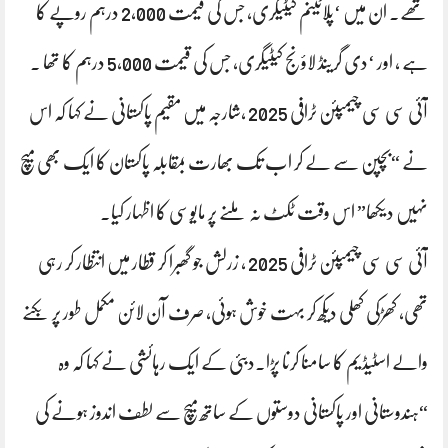
تھے۔ ان میں ‘پلاٹینم کیٹیگری، جس کی قیمت 2,000 درہم روپے کا
ہے ، اور ‘دی گرینڈ لاؤنج کیٹیگری، جس کی قیمت 5،000 درہم کا تھا ۔
آئی سی سی چیمپئن ٹرافی 2025 ،شارجہ میں مقیم پاکستانی نے کہا کہ اس
نے “بچپن سے لے کر اب تک بھارت بمقابلہ پاکستان کا ایک بھی میچ
نہیں دیکھا” اس وقت ٹکٹ نہ ملنے پر مایوسی کا اظہار کیا۔
آئی سی سی چیمپئن ٹرافی 2025 ، زرلش جو گھبرا کر قطار میں انتظار کر رہی
تھی، کھڑکی کھلی دیکھ کر بہت خوش ہوئی، صرف آن لائن مکمل طور پر بکنے
والے اسٹیڈیم کا سامنا کرنا پڑا۔دبئی کے ایک رہائشی نے کہا کہ وہ
“ہندوستانی اور پاکستانی دوستوں کے ساتھ میچ سے لطف اندوز ہونے کی