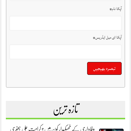
آپکا نام
*
آپکا ای میل ایڈریس
*
تازہ ترین
وفاداری کے ٹھیکیدار کون ہیں؟ کرامت علی جعفری