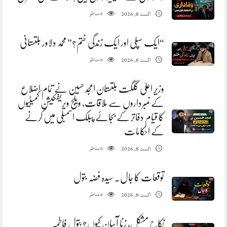
مناظر
اگست 8, 2026
0
“ایک سپلی اور ایک زندگی ختم؟” محمد دلاور بلتستانی
مناظر
اگست 8, 2026
0
وزیر اعلیٰ گلگت بلتستان امجد حسین نے تمام اضلاع
کے نمبرداروں سے ملاقات، ویلج ویریفکیشن کمیٹیوں
کا قیام دفاتر کے بجائے پبلک اسمبلی میں کرنے
کے احکامات
مناظر
اگست 8, 2026
0
توقعات کا جال. سیدہ فضہ بتول
مناظر
اگست 8, 2026
0
نکاح مشکل، زنا آسان کیوں؟ بتول فاطمہ