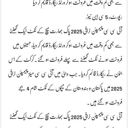
سے بھی کم وقت میں فروخت ہو کر ورلڈ ریکارڈ قایم کر دیا
رپورٹ، 5 سی این نیوز
آئی سی سی چیمپئن ٹرافی 2025 پاک بھارت میچ کے ٹکٹ ایک گھنٹے
سے بھی کم وقت میں فروخت ہو کر ورلڈ ریکارڈ قایم کر دیا، مہینوں میں
فروخت ہونے ٹکٹ گھنٹے سے پہلے فروخت ہو گئے. کرکٹ کے اس
جنون نے ریکارڈ قائم کردیا. جب دبئی میں آئی سی سی مینز چیمپئن ٹرافی
2025 میں پاکستان و ہندوستان کے میچوں کے ٹکٹ شام 4 بجے
فروخت ہو گئے ہیں.
آئی سی سی چیمپئن ٹرافی 2025 پاک بھارت میچ کے ٹکٹ ایک گھنٹے