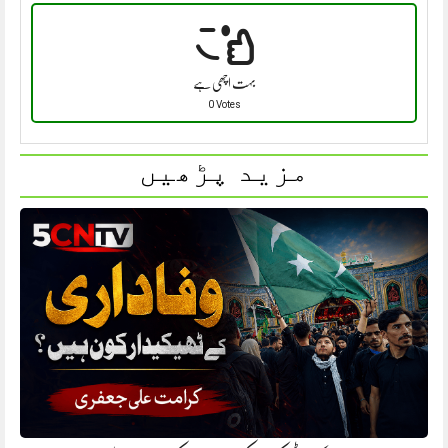
بہت اچھی ہے
0 Votes
مزید پڑھیں