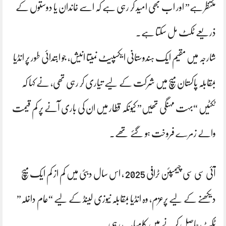
منتظر ہے” اور اب بھی امید کر رہی ہے کہ اسے خاندان یا دوستوں کے
ذریعے ٹکٹ مل سکتا ہے۔
شارجہ میں مقیم ایک ہندوستانی ایکسپیٹ نمیتا انیش، جو ابتدائی طور پر انڈیا
بمقابلہ پاکستان میچ میں شرکت کے لیے تیاری کر رہی تھی، نے کہا کہ
ٹکٹیں “بہت مہنگی تھیں” کیونکہ قطار میں ان کی باری آنے پر کم قیمت
والے زمرے فروخت ہو گئے تھے۔
آئی سی سی چیمپئن ٹرافی 2025 ، اس سال دبئی میں کم از کم ایک میچ
دیکھنے کے لیے پرعزم، وہ انڈیا بمقابلہ نیوزی لینڈ کے لیے “عام داخلہ”
ٹکٹ حاصل کرنے میں کامیاب رہی۔