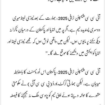
آئی سی سی چیمپئن ٹرافی 2025 ، بھارت کے بعد نیوزی لینڈ میری
دوسری پسندیدہ ٹیم ہے، اگرچہ میں انڈیا اور پاکستان کے درمیان ٹاکرا نہ
دیکھ سکنے پر مایوس ہوں، لیکن میں واقعی خوش ہوں کہ مجھے نیوزی لینڈ اور
انڈیا کو ایکشن میں دیکھنے کا موقع ملے گا۔”
آئی سی سی چیمپئن ٹرافی 2025 ، پاکستان اس ٹورنامنٹ کا باضابطہ
میزبان ہے، لیکن بھارتی کرکٹ بورڈ (بی سی سی آئی) نے حکومتی
مشورے کا حوالہ دیتے ہوئے اپنی ٹیم کو پڑوسی ملک نہ بھیجنے کا فیصلہ