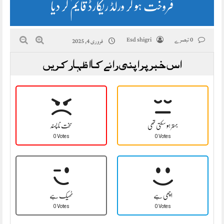
فروخت ہو کر ورلڈ ریکارڈ قایم کر دیا
0 تبصرے
Esd shigri
فروری 4, 2025
اس خبر پر اپنی رائے کا اظہار کریں
بہتر ہو سکتی تھی
سخت نا پسند
0 Votes
0 Votes
اچھی ہے
ٹھیک ہے
0 Votes
0 Votes