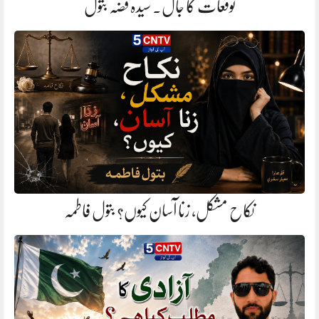
توقعات کا جال. سیدہ فضہ بتول
نکاح مشکل، زنا آسان کیوں؟ بتول فاطمہ