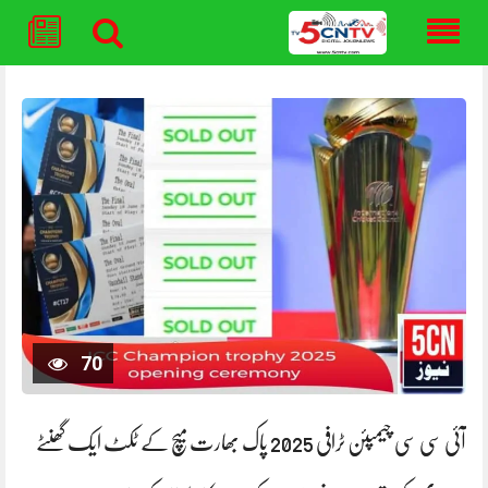
Skip
to
content
70
آئی سی سی چیمپئن ٹرافی 2025 پاک بھارت میچ کے ٹکٹ ایک گھنٹے