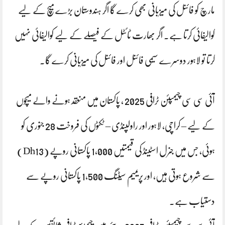
مارچ کو فائنل کی میزبانی بھی کرے گا اگر ہندوستان بڑے میچ کے لیے
کوالیفائی کرتا ہے۔ اگر بھارت ٹائٹل کے فیصلے کے لیے کوالیفائی نہیں
کرتا تو لاہور دوسرے سیمی فائنل اور فائنل کی میزبانی کرے گا۔
آئی سی سی چیمپئن ٹرافی 2025 ، پاکستان میں منعقد ہونے والے میچوں
کے لیے – کراچی، لاہور اور راولپنڈی – ٹکٹوں کی فروخت 28 جنوری کو
ہوئی، جس میں جنرل اسٹینڈ کی قیمتیں 1,000 پاکستانی روپے (Dh13)
سے شروع ہوتی ہیں، اور پریمیم سیٹنگ 1,500 پاکستانی روپے سے
دستیاب ہے۔