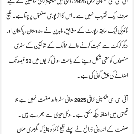
آئی سی سی چیمپئن ٹرافی 2025 ، دبئی میں چیمپئنز ٹرافی شائقین کے لیے
صرف ایک تقریب نہیں ہے۔ اس کا اثر پوری صنعتوں پر پڑتا ہے۔ خلیج
ٹائمز کی ایک سابقہ ​​رپورٹ کے مطابق، ماہرین نے ہندوستان، پاکستان اور
دیگر کرکٹ سے محبت کرنے والے ممالک کے شائقین کے سفری
منصوبوں کو حتمی شکل دینے کے باعث ہوائی کرایوں میں 50 فیصد تک
اضافے کی پیش گوئی کی ہے۔
آئی سی سی چیمپئن ٹرافی 2025 ہوائی سفر واحد صنعت نہیں ہے جو
قیمتوں میں اضافہ دیکھ سکتی ہے۔ ہوٹل تیزی سے بھر رہے ہیں۔
صنعت کے اندرونی ذرائع نے پہلے خلیج ٹائمز کو بتایا کہ لگژری مہمان