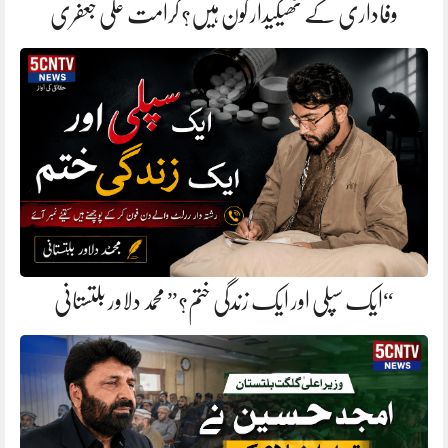
وفاداری کے ٹھیکیدار کون ہیں؟ کرامت علی جعفری
“ایک سپلی اور ایک زندگی ختم؟” محمد دلاور بلتستانی