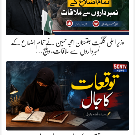
وزیر اعلیٰ گلگت بلتستان امجد حسین نے تمام اضلاع کے
نمبرداروں سے ملاقات، ویلج…