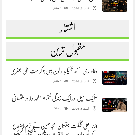
مناظر
اگست 8, 2026
0
اشتہار
مقبول ترین
وفاداری کے ٹھیکیدار کون ہیں؟ کرامت علی جعفری
مناظر
اگست 8, 2026
0
“ایک سپلی اور ایک زندگی ختم؟” محمد دلاور بلتستانی
مناظر
اگست 8, 2026
0
وزیر اعلیٰ گلگت بلتستان امجد حسین نے تمام اضلاع
کے نمبرداروں سے ملاقات، ویلج ویریفکیشن کمیٹیوں