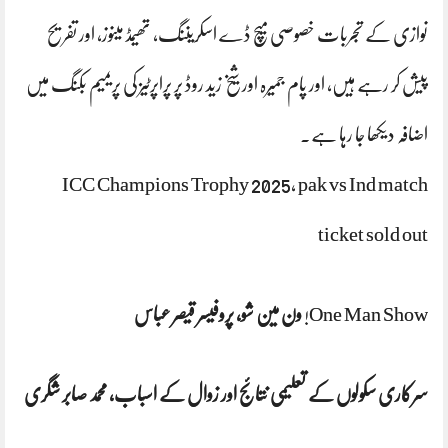
نوازی کے تجربات خصوصی میچ ڈے اسکریننگ، تھیمڈ مینوز، اور تفریح ​​
پیش کر رہے ہیں، اور پام جمیرہ اور شیخ زید روڈ پر پراپرٹیز کی پریمیم بکنگ میں
اضافہ دیکھا جا رہا ہے۔
ICC Champions Trophy 2025, pak vs Ind match
ticket sold out
One Man Show!
ون مین شو، پروفیسر قیصر عباس
سرکاری سکولوں کے تعلیمی نتائج اور زوال کے اسباب، محمد صابر شگری