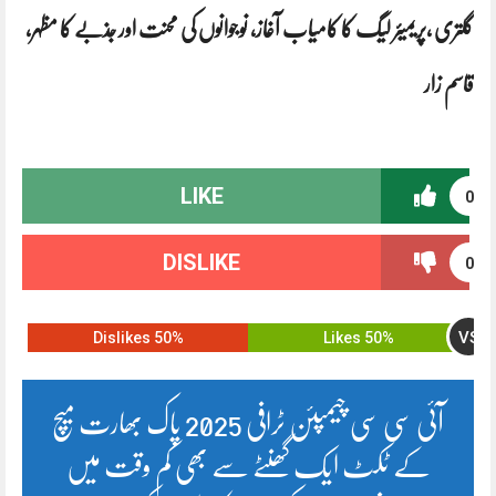
گلتری ،پریمیئر لیگ کا کامیاب آغاز، نوجوانوں کی محنت اور جذبے کا مظہر،
قاسم زار
LIKE
0
DISLIKE
0
VS
50% Dislikes
50% Likes
آئی سی سی چیمپئن ٹرافی 2025 پاک بھارت میچ
کے ٹکٹ ایک گھنٹے سے بھی کم وقت میں