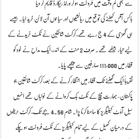
سے بھی کم وقت میں فروخت ہو کر ورلڈ ریکارڈ قایم کر دیا
باکس آفس کھلنے کی توقع میں رہائشیوں اور سیاحوں آن لائن خرید لیا. جیسے
ہی گھڑی کے 4 بج رہے تھے، کرکٹ شائقین نے ٹکٹ خریدنے کے
لیے تیار بیٹھے تھے۔ صرف 2 منٹ کے اندر، ایک مداح نے خود کو
قطار میں 111,000 صارفین سے پیچھے پایا۔
تقریباً ایک گھنٹے تک قطار میں انتظار کرنے کے بعد، کرکٹ شائقین جو
پاکستان-بھارت میچ کے ٹکٹ بک کروانے کے خواہاں تھے انہیں
سیل آؤٹ کیٹیگریز کا سامنا کرنا پڑا۔ شام 4.56 بجے تک، کرکٹ حریفوں
کے درمیان کھیل کے لیے تمام کیٹیگریز کے ٹکٹ فروخت ہو چکے