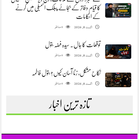
کا قیام دفاتر کے بجائے پبلک اسمبلی میں کرنے
کے احکامات
مناظر
اگست 8, 2026
0
توقعات کا جال. سیدہ فضہ بتول
مناظر
اگست 8, 2026
0
نکاح مشکل، زنا آسان کیوں؟ بتول فاطمہ
مناظر
اگست 8, 2026
0
تازہ ترین اخبار