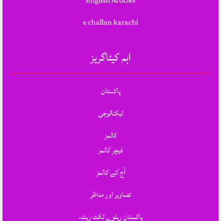
English Articles
e challan karachi
اہم کیٹاگریز
پاکستان
ٹیکنالوجی
کالمز
فیچر کالمز
آج کے کالمز
تصاویر اور مناظر
پاکستان ریلوے ٹکٹ ریٹ،