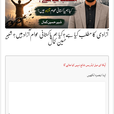
آزادی کا مطلب کیا ہے؟ کیا ہم پاکستانی عوام آزاد ہیں؟ شبیر
حسین کمال
آپکا ای میل ایڈریس شائع نہیں کیا جائے گا
اپنا تبصرہ لکھیں