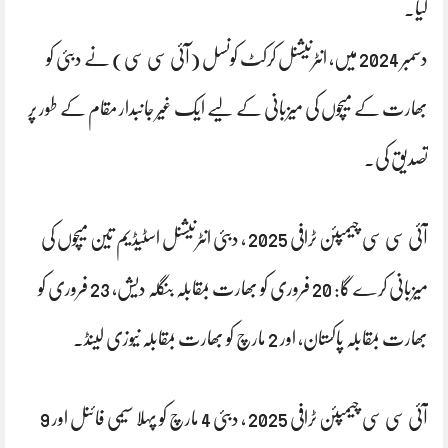
کیا۔
دسمبر 2024 میں، انٹرنیشنل کرکٹ کونسل (آئی سی سی) نے دبئی کو
بھارت کے میچوں کی میزبانی کے لیے ایک غیر جانبدار مقام کے طور پر
تصدیق کی۔
آئی سی سی چیمپئن ٹرافی 2025 ، دبئی انٹرنیشنل اسٹیڈیم تین میچوں کی
میزبانی کرے گا: 20 فروری کو بھارت بمقابلہ بنگلہ دیش، 23 فروری کو
بھارت بمقابلہ پاکستان، اور 2 مارچ کو بھارت بمقابلہ نیوزی لینڈ۔
آئی سی سی چیمپئن ٹرافی 2025 ، دبئی 4 مارچ کو پہلا سیمی فائنل اور 9