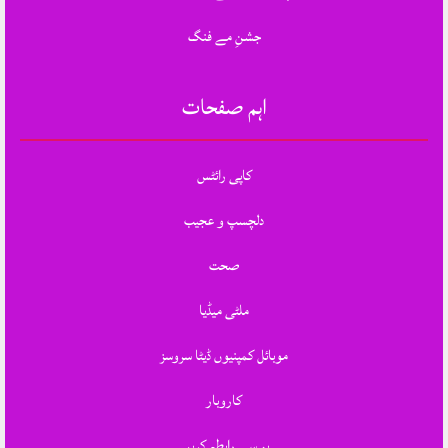
جشنِ مے فنگ
اہم صفحات
کاپی رائٹس
دلچسپ و عجیب
صحت
ملٹی میڈیا
موبائل کمپنیوں ڈیٹا سروسز
کاروبار
ہم سے رابطہ کریں.