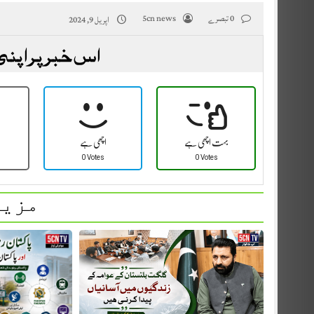
0 تبصرے
5cn news
اپریل 9, 2024
اس خبر پر اپنی
بہت اچھی ہے
اچھی ہے
0 Votes
0 Votes
مزید