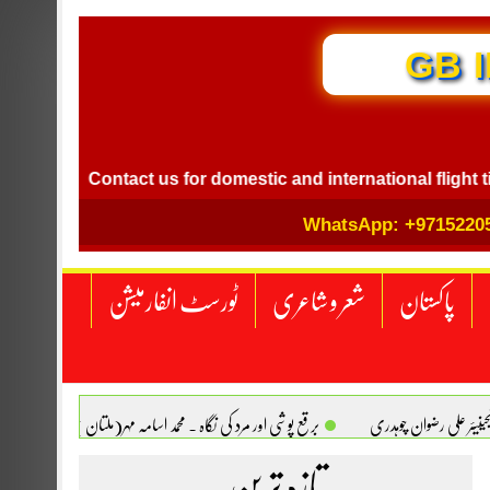
GB I
Contact us for domestic and international flight ticket bo
WhatsApp: +9715220
پاکستان
شعر و شاعری
ٹورسٹ انفارمیشن
انجینیئر علی رضوان چوہدری
برقع پوشی اور مرد کی نگاہ . محمد اسامہ مہر(ملتان )
تازہ ترین