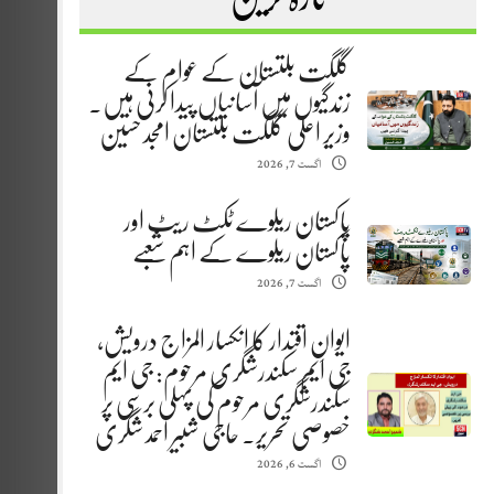
گلگت بلتستان کے عوام کے
زندگیوں میں آسانیاں پیدا کرنی ہیں.
وزیر اعلیٰ گلگت بلتستان امجد حسین
اگست 7, 2026
پاکستان ریلوے ٹکٹ ریٹ اور
پاکستان ریلوے کے اہم شعبے
اگست 7, 2026
ایوانِ اقتدار کا انکسار المزاج درویش،
جی ایم سکندرشگری مرحوم: جی ایم
سکندرشگری مرحوم کی پہلی برسی پر
خصوصی تحریر. حاجی شبیر احمد شگری
اگست 6, 2026