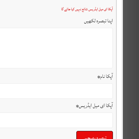
آپکا ای میل ایڈریس شائع نہیں کیا جائے گا
اپنا تبصرہ لکھیں
آپکا نام
*
آپکا ای میل ایڈریس
*