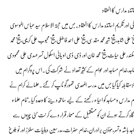
تذہ مدارس کا انعقاد
ی اور تکریم اساتذہ مدارس کا انعقاد۔جس میں حجتہ الاسلام سید عباس الموسوی
لی شاہد،شیخ شیر محمد مقدسی،شیخ علی احمد فاضلی،شیخ محبوب علی کریمی،شیخ محمد
کندر علی حیات،شیخ محمد خان اور ڈی ڈی او ہائی اسکول تسر مہدی علی محمودی
اجد،خدام مساجد اور عوام کے کثیر تعداد نے شرکت کی۔اس پروگرام میں
ابلہ کیا گیا جس میں مدرسہ المھدی تھورگو ٹاپ کر گئے۔علماۓ کرام نے
ام مدارس و مساجد کو احیاء رکھنے کے لیے ساتھ دینے کا وعدہ کیا۔تمام علماء
ر آگاہ کرتے ہوئے ان کو مستقبل کے معمار قرار دے کر نت نئی چیزوں سے
 مساجد باشہ و تسر،مؤذن برادران،خدام حضرات،مدرسین دینیات سنٹرز اور نو بلوغ