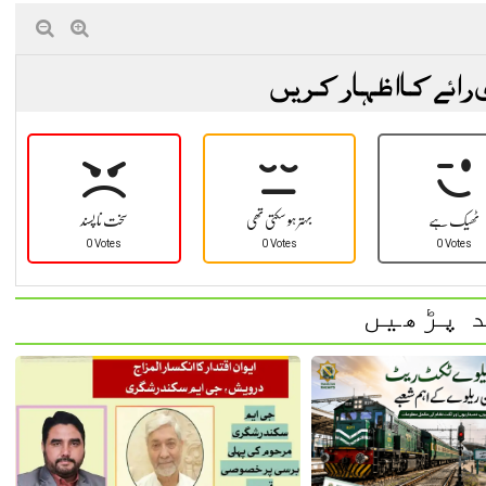
 رائے کا اظہار کریں
ٹھیک ہے
بہتر ہو سکتی تھی
سخت نا پسند
0 Votes
0 Votes
0 Votes
 پڑھیں