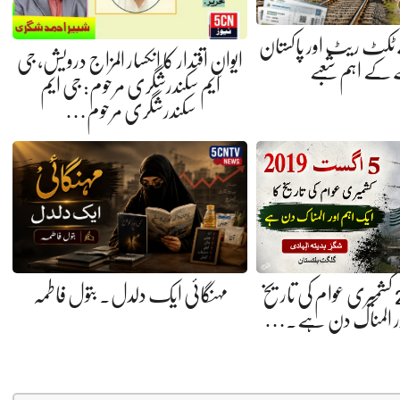
 ٹکٹ ریٹ اور پاکستان
ایوانِ اقتدار کا انکسار المزاج درویش، جی
کے اہم شعبے
ایم سکندرشگری مرحوم: جی ایم
سکندرشگری مرحوم…
5 اگست 2019 کشمیری عوام کی تاریخ
مہنگائی ایک دلدل. بتول فاطمہ
ور المناک دن ہے.…