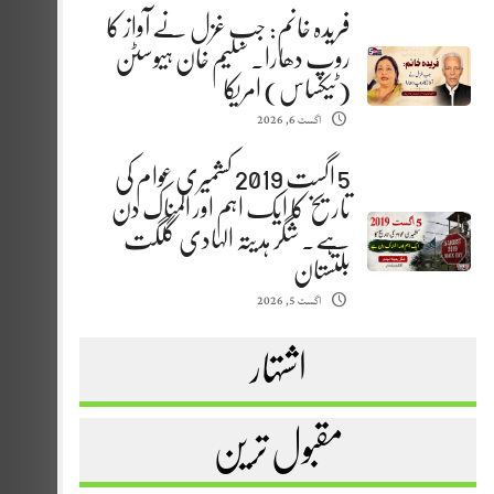
فریدہ خانم: جب غزل نے آواز کا
روپ دھارا. سلیم خان ہیوسٹن
(ٹیکساس) امریکا
اگست 6, 2026
5 اگست 2019 کشمیری عوام کی
تاریخ کا ایک اہم اور المناک دن
ہے. شگر ہدیتہ الہادی گلگت
بلتستان
اگست 5, 2026
اشتہار
مقبول ترین