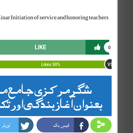
nar Initiation of service and honoring teachers
LIKE
0
VS
50% Likes
شگر مرکزی جامع م
بعنوان آغاز بندگی اور تک
فیس بک
ٹویٹر