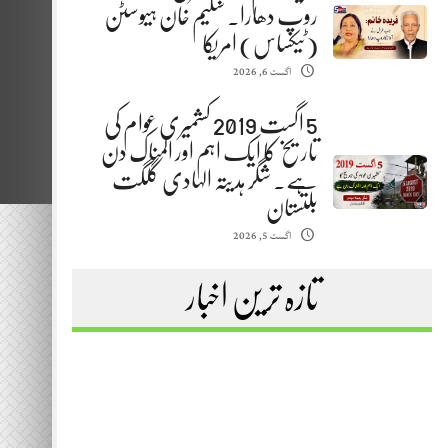
روپ دھارا. سلیم خان ہیوسٹن
(ٹیکساس) امریکا
اگست 6, 2026
5 اگست 2019 کشمیری عوام کی
تاریخ کا ایک اہم اور المناک دن
ہے. شگر ہدیتہ الہادی گلگت
بلتستان
اگست 5, 2026
تازہ ترین اخبار