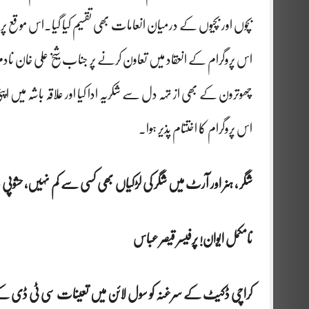
بچوں اور بچیوں کے درمیان انعامات بھی تقسیم کیا گیا۔اس موقع پ
اس پروگرام کے انعقاد میں تعاون کرنے پر جناب شیخ علی خان نا
چھوترون کے بھی از تہہ دل سے شکریہ ادا کیا اور علاقہ باشہ میں ا
اس پروگرام کا اختتام پذیر ہوا۔
شگر ، ہنر اور آرٹ میں شگر کی لڑکیاں بھی کسی سے کم نہیں، حشوپی ب
نامکمل ایوان! پرفیسر قیصر عباس
کراچی ڈکیٹ کے سرغنہ کو سول لائن میں تعینات سی ٹی ڈی کے اف