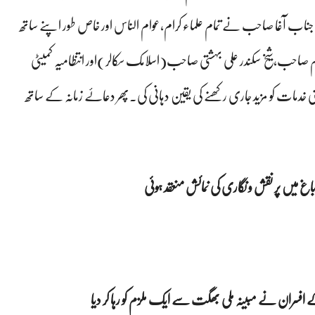
ر جناب آغا صاحب نے تمام علماء کرام،عوام الناس اور خاص طور اپنے ساتھ
دم صاحب،شیخ سکندر علی بہشتی صاحب(اسلامک سکالر)اور انتظامیہ کمیٹی
پنی خدمات کو مزید جاری رکھنے کی یقین دہانی کی۔پھر دعاۓ زمانہ کے ساتھ
اغ میں پر نقش و نگاری کی نمائش منعقد ہوئی
سران نے مبینہ ملی بھگت سے ایک ملزم کو رہا کر دیا