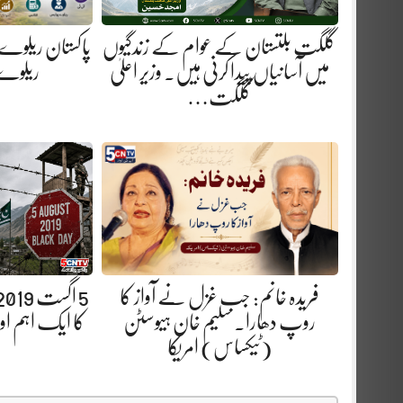
گلگت بلتستان کے عوام کے زندگیوں
پاکستان ریلوے
میں آسانیاں پیدا کرنی ہیں. وزیر اعلیٰ
ریلوے 
گلگت…
فریدہ خانم: جب غزل نے آواز کا
روپ دھارا. سلیم خان ہیوسٹن
کا ایک اہم ا
(ٹیکساس) امریکا