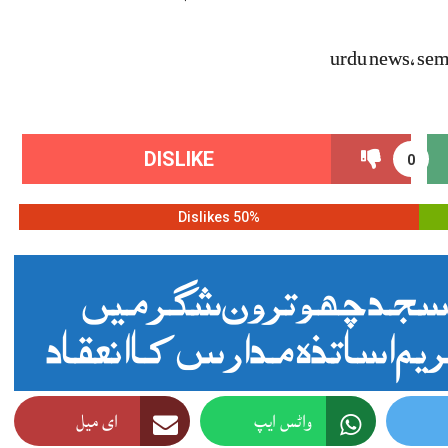
urdu news, semi
DISLIKE
0
50% Dislikes
سجد چھوترون شگر میں
ریم اساتذہ مدارس کا انعقاد
واٹس ایپ
ای میل