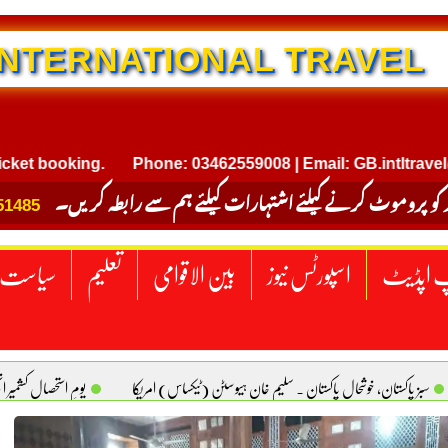
NTERNATIONAL TRAVEL
oking.
Phone: 03462559008 | Email: GB.intltravel@gmail
 کو پروموٹ کرنے کیلئے اشتہارات کیلئے ہم سے رابطہ کریں۔
51485
 اپڈیٹ
اسپورٹس نیوز
بین الاقوامی
تعلیم
سیاست
سبز پاکستان، خوشحال پاکستان . سلیم خان ہیوسٹن (ٹیکساس) امریکا
یومِ استحصالِ کشمیر 
سانیت کی اصل پہچان. یاسر دانیال صابری