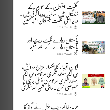
گلگت بلتستان کے عوام کے
زندگیوں میں آسانیاں پیدا کرنی ہیں.
وزیر اعلیٰ گلگت بلتستان امجد حسین
اگست 7, 2026
پاکستان ریلوے ٹکٹ ریٹ اور
پاکستان ریلوے کے اہم شعبے
اگست 7, 2026
ایوانِ اقتدار کا انکسار المزاج درویش،
جی ایم سکندرشگری مرحوم: جی ایم
سکندرشگری مرحوم کی پہلی برسی پر
خصوصی تحریر. حاجی شبیر احمد شگری
اگست 6, 2026
فریدہ خانم: جب غزل نے آواز کا