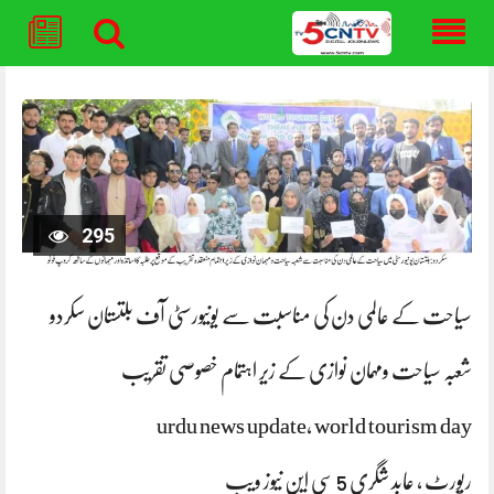
Skip
to
content
295
سیاحت کے عالمی دن کی مناسبت سے یونیورسٹی آف بلتستان سکردو
شعبہ سیاحت ومہمان نوازی کے زیر اہتمام خصوصی تقریب
urdu news update, world tourism day
رپورٹ ، عابد شگری 5 سی این نیوز ویب