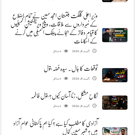
وزیر اعلیٰ گلگت بلتستان امجد حسین نے تمام اضلاع
کے نمبرداروں سے ملاقات، ویلج ویریفکیشن کمیٹیوں
کا قیام دفاتر کے بجائے پبلک اسمبلی میں کرنے
کے احکامات
مناظر
اگست 8, 2026
0
توقعات کا جال. سیدہ فضہ بتول
مناظر
اگست 8, 2026
0
نکاح مشکل، زنا آسان کیوں؟ بتول فاطمہ
مناظر
اگست 8, 2026
0
آزادی کا مطلب کیا ہے؟ کیا ہم پاکستانی عوام آزاد
ہیں؟ شبیر حسین کمال