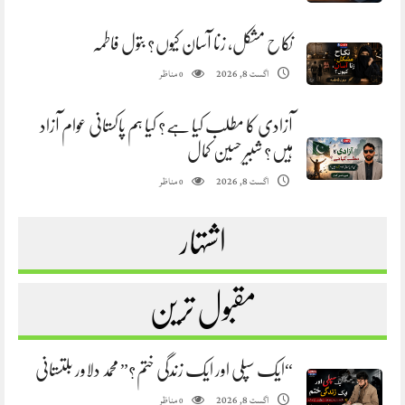
نکاح مشکل، زنا آسان کیوں؟ بتول فاطمہ
مناظر
اگست 8, 2026
0
آزادی کا مطلب کیا ہے؟ کیا ہم پاکستانی عوام آزاد
ہیں؟ شبیر حسین کمال
مناظر
اگست 8, 2026
0
اشتہار
مقبول ترین
“ایک سپلی اور ایک زندگی ختم؟” محمد دلاور بلتستانی
مناظر
اگست 8, 2026
0