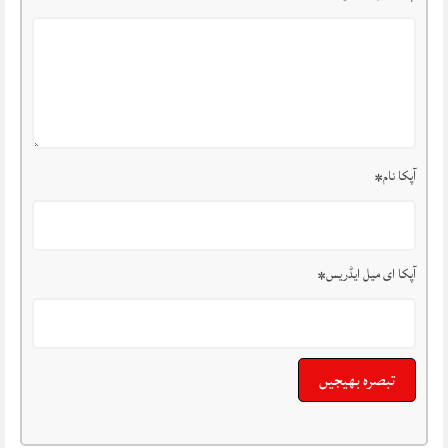
آپکا نام
*
آپکا ای میل ایڈریس
*