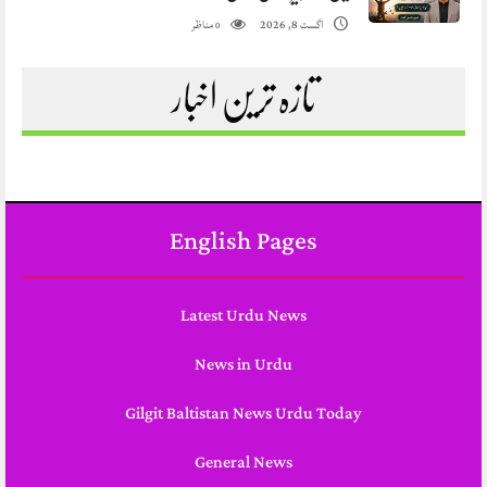
مناظر
اگست 8, 2026
0
تازہ ترین اخبار
English Pages
Latest Urdu News
News in Urdu
Gilgit Baltistan News Urdu Today
General News