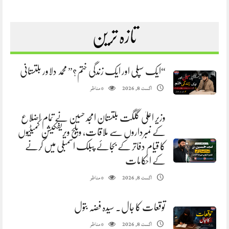
تازہ ترین
“ایک سپلی اور ایک زندگی ختم؟” محمد دلاور بلتستانی
مناظر
اگست 8, 2026
0
وزیر اعلیٰ گلگت بلتستان امجد حسین نے تمام اضلاع
کے نمبرداروں سے ملاقات، ویلج ویریفکیشن کمیٹیوں
کا قیام دفاتر کے بجائے پبلک اسمبلی میں کرنے
کے احکامات
مناظر
اگست 8, 2026
0
توقعات کا جال. سیدہ فضہ بتول
مناظر
اگست 8, 2026
0