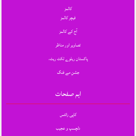
کالمز
فیچر کالمز
آج کے کالمز
تصاویر اور مناظر
پاکستان ریلوے ٹکٹ ریٹ،
جشنِ مے فنگ
اہم صفحات
کاپی رائٹس
دلچسپ و عجیب