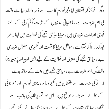
دیگر نے کہا کہ بلتستان ایڈونچر ٹورزم کا حب ہے ذمہ دارانہ سیاحت وقت
کی اہم ضرورت ہے ، ماحولیاتی تبدیلیوں کے اثرات کو کم کرنی کے لئے
فوری اقدامات ضروری ہیں ، میڈیا سیاحتی شعبے کی فعالیت میں اپنا۔ ھر
پور کردار ادا کر سکتا ہے ، سوشل میڈیا کا مثبت اور تعمیری استعمال ضروری
ہے ، سیاحتی شعبے کی بہتری اور فعالیت کے لیے ایس او پیز اور پالیسیز بنانا
وقت کی اہم ضرورت ہے ، سیاحتی شعبے میں وقت کے ساتھ جدت
لانے کی ضرورت ہے بلتستان میں کلچر ٹورزم ، مذہبی ٹورزم ، اور مہم جوئی
کے حوالے سے بڑے مواقع ہیں ُ۔ اس موقعے پر طلبہ کی جانب سے
مختلف سیاحتی مقامات کے حوالے سے پوسٹر ز بھی بنائے گئے تھے ،