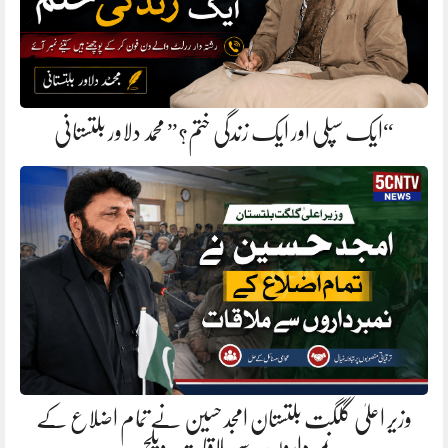
“ایک سپلی اور ایک زندگی ختم؟” محمد دلاور بلتستانی
وزیر اعلیٰ گلگت بلتستان امجد حسین نے تمام اضلاع کے
نمبرداروں سے ملاقات، ویلج…