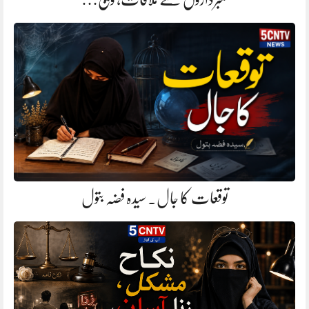
توقعات کا جال. سیدہ فضہ بتول