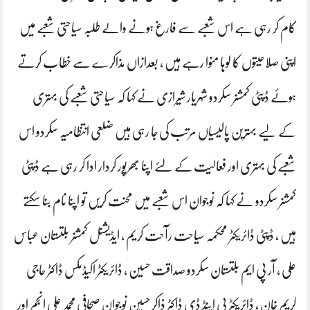
کام کر رہی ہے اس شعبے سے فارغ ہونے والے طلبہ سیاحتی شعبے میں
اپنی صلاحیتوں کا لوہا منوا رہے ہیں ، بعدازاں مذاکرے سے خطاب کرتے
ہوئے ڈپٹی کمشنر سکردو شہریار شیرازی نے کہا کہ سیاحتی شعبے کی بہتری
کے لیے بہترین پالیسیاں مرتب کی جا رہی ہیں ضلعی انتظامیہ سکردو اس
شعبے کی بہتری اور فعالیت کے لئے اپنا بھرپور کردار ادا کر رہی ہے ڈپٹی
کمشنر سکردو نے کہا کہ نوجوان اس شعبے میں محنت کریں تو اپنا نام بنا سکتے
ہیں ، ڈپٹی ڈائریکٹر محکمہ سیاحت رآحت کریم ، ایڈیشنل کمشنر بلتستان عباس
علی ، آر پی ایم بلتستان سکردو صداقت حسین ، ڈائریکٹر اکیڈمکس ڈاکٹر حاجی
کریم خان ، ڈائریکٹر پی اینڈ ڈی ڈاکٹر ذاکر حسین نوجوان صحافی محمد علی انجم اور