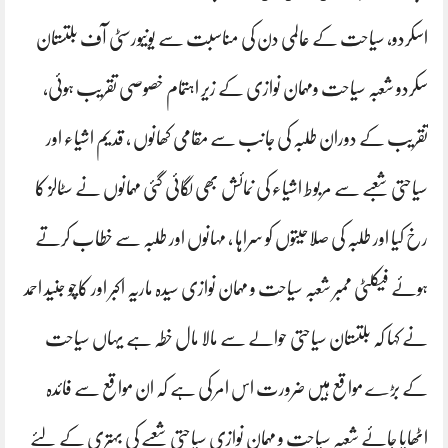
اسکردو، سیاحت کے عالمی دن کی مناسبت سے یونیورسٹی آف بلتستان
سکردو شعبہ سیاحت ومہمان نوازی کے زیر اہتمام خصوصی تقریب ہوئی،
تقریب کے دوران طلبہ کی جانب سے مقامی کھانوں ، قدیم اشیاء اور
سیاحتی شعبے سے مربوط اشیاء کی نمائش بھی لگائی گئی مہمانوں نے سٹالز کا
رخ کیا اور طلبہ کی صلاحیتوں کو سراہا ، مہانوں اور طلبہ سے خطاب کرتے
ہوئے فیکلٹی ممبر شعبہ سیاحت و مہمان نوازی سیدہ ماریہ اکبر اور کاچو جنید احمد
نے کہا کہ بلتستان سیاحتی حوالے سے مالا مال خطہ ہے یہاں سیاحت
کے بڑے مواقع ہیں ضرورت اس امر کی ہے کہ ان مواقع سے فائدہ
اٹھایا جائے شعبہ سیاحت و مہمان نوازی سیاحتی شعبے کی بہتری کے لئے