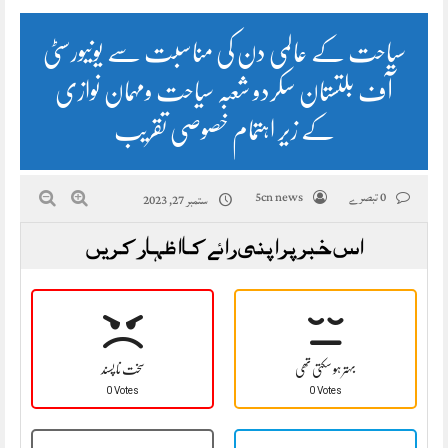
سیاحت کے عالمی دن کی مناسبت سے یونیورسٹی
آف بلتستان سکردو شعبہ سیاحت ومہمان نوازی
کے زیر اہتمام خصوصی تقریب
0 تبصرے
5cn news
ستمبر 27, 2023
اس خبر پر اپنی رائے کا اظہار کریں
بہتر ہو سکتی تھی
سخت نا پسند
0 Votes
0 Votes