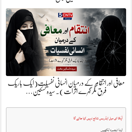
معافی اور انتقام کے درمیان انسانی نفسیات(ایک باریک
فرق مگر گہرے اثرات). سیدہ تسکین…
آپکا ای میل ایڈریس شائع نہیں کیا جائے گا
اپنا تبصرہ لکھیں