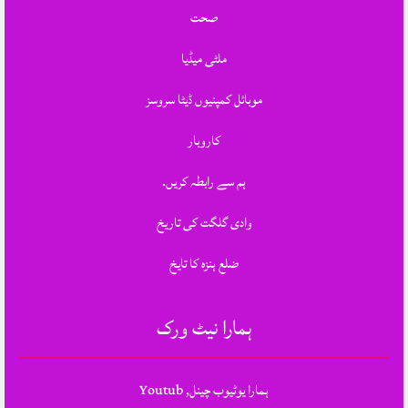
صحت
ملٹی میڈیا
موبائل کمپنیوں ڈیٹا سروسز
کاروبار
ہم سے رابطہ کریں.
وادی گلگت کی تاریخ
ضلع ہنزہ کا تایخ
ہمارا نیٹ ورک
ہمارا یوٹیوب چینل, Youtub