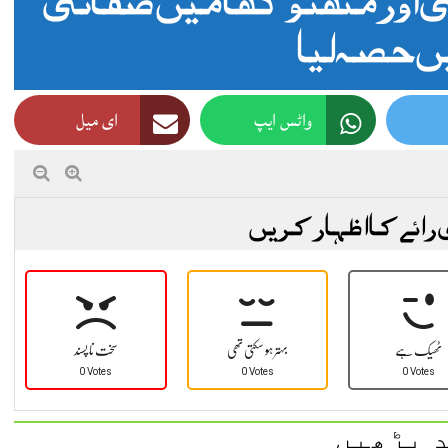
ں‌حصہ لیا
واٹس ایپ
ای میل
 رائے کا اظہار کریں
ٹھیک ہے
بہتر ہو سکتی تھی
سخت نا پسند
0 Votes
0 Votes
0 Votes
 پڑھیں