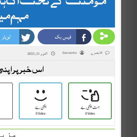
مہم می
فیس بک
ٹویٹر
0 تبصرے
5cn news
اکتوبر 31, 2023
اس خبر پر اپنی
بہت اچھی ہے
اچھی ہے
0 Votes
0 Votes
مزید