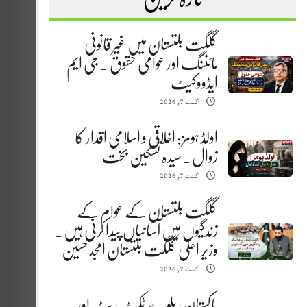
گلگت بلتستان میں غیر قانونی
مائننگ اور عوامی حقوق . جی ایم
ایڈووکیٹ
اگست 7, 2026
اولڈ ہومز: اخلاقی و اسلامی اقدار کا
زوال. سیدہ تسکین بخت
اگست 7, 2026
گلگت بلتستان کے عوام کے
زندگیوں میں آسانیاں پیدا کرنی ہیں.
وزیر اعلیٰ گلگت بلتستان امجد حسین
اگست 7, 2026
پاکستان ریلوے ٹکٹ ریٹ اور