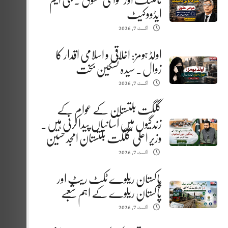
مائننگ اور عوامی حقوق . جی ایم
ایڈووکیٹ
اگست 7, 2026
اولڈ ہومز: اخلاقی و اسلامی اقدار کا
زوال. سیدہ تسکین بخت
اگست 7, 2026
گلگت بلتستان کے عوام کے
زندگیوں میں آسانیاں پیدا کرنی ہیں.
وزیر اعلیٰ گلگت بلتستان امجد حسین
اگست 7, 2026
پاکستان ریلوے ٹکٹ ریٹ اور
پاکستان ریلوے کے اہم شعبے
اگست 7, 2026