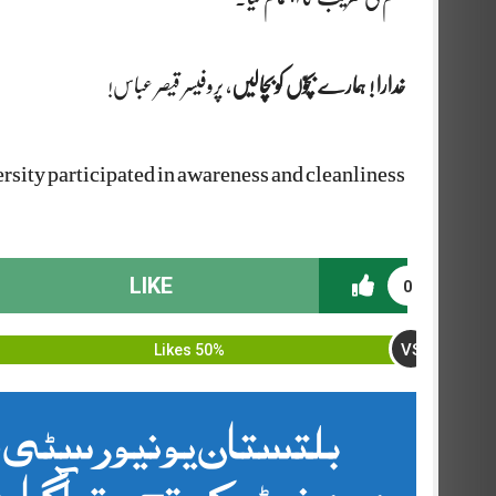
خدارا ! ہمارے بچوّں کوبچالیں
، پروفیسر قیصر عباس!
rsity participated in awareness and cleanliness
LIKE
0
VS
50% Likes
بلتستان یونیورسٹی ط
مومنٹ کے تحت آگاہی 