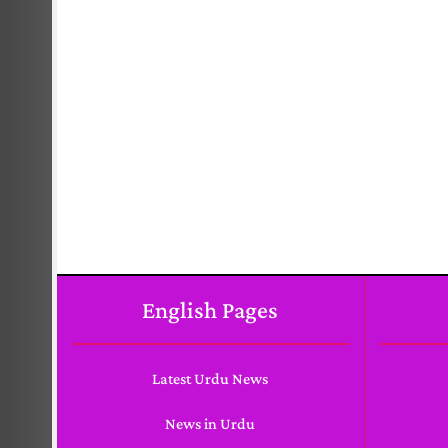
English Pages
Latest Urdu News
News in Urdu