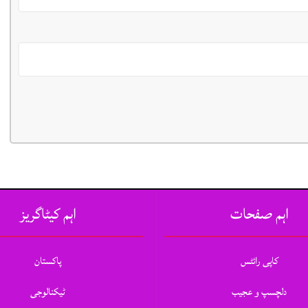
اہم صفحات
اہم کیٹاگریز
کاپی رائٹس
پاکستان
دلچسپ و عجیب
ٹیکنالوجی