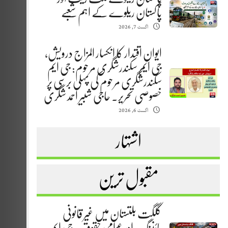
پاکستان ریلوے کے اہم شعبے
اگست 7, 2026
ایوانِ اقتدار کا انکسار المزاج درویش،
جی ایم سکندرشگری مرحوم: جی ایم
سکندرشگری مرحوم کی پہلی برسی پر
خصوصی تحریر. حاجی شبیر احمد شگری
اگست 6, 2026
اشتہار
مقبول ترین
گلگت بلتستان میں غیر قانونی