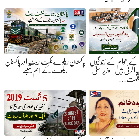
کے عوام کے زندگیوں
پاکستان ریلوے ٹکٹ ریٹ اور پاکستان
ا کرنی ہیں. وزیر اعلیٰ
ریلوے کے اہم شعبے
لگت…