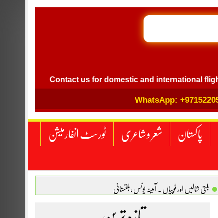
GB I
vel
Contact us for domestic and international flight ticke
WhatsApp: +9715220
پاکستان
شعر و شاعری
ٹورسٹ انفارمیشن
بلتی شالیں اور ٹوپیاں . آمینہ یونس ،بلتستانی
 نگاہ . محمد اسامہ مہر(ملتان )
تازہ ترین