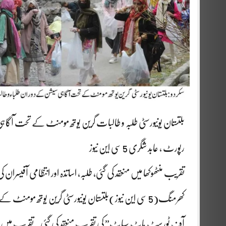
بلتستان یونیورسٹی طلبہ و طالبات گرین یوتھ مومنٹ کے تحت آگاہی ا
رپورٹ ، عابد شگری 5 سی این نیوز
تقریب منٹھوکھا میں منعقد کی گئی، طلبہ، اساتذہ اور انتظامی آفی
کھرمنگ(5 سی این نیوز)بلتستان یونیورسٹی گرین یوتھ موم
آف ٹورسٹ ہاٹ سپاٹ” کی تقریب منعقد کی گئی۔ تقریب میں اسات