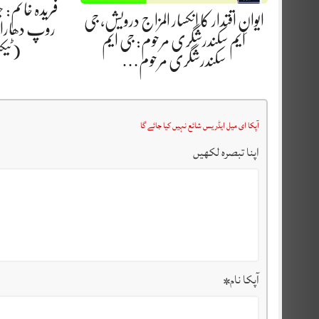
فریدہ خانم:
ایوانِ اقتدار کا انکسار المزاج درویش، جی
روپ دھارا.
ایم سکندرشگری مرحوم: جی ایم
(ٹیک
سکندرشگری مرحوم…
آپکا ای میل ایڈریس شائع نہیں کیا جائے گا
اپنا تبصرہ لکھیں
آپکا نام
*