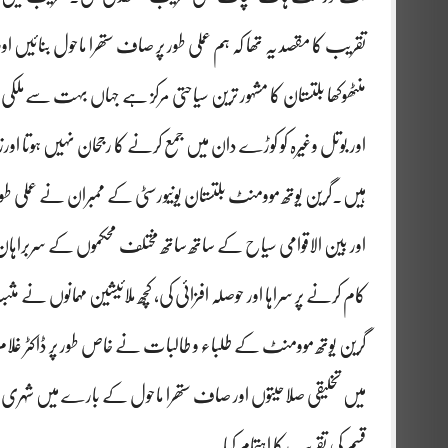
تقریب کا مقصد یہ تھا کہ ہم عملی طور پر صاف ستھرا ماحول بنائیں 
منٹھوکھا بلتستان کا مشہور ترین سیاحتی مرکز ہے جہاں بہت سےملکی و 
اور بوتل وغیرہ کو کوڑے دان میں جمع کرنے کا رجحان نہیں ہوتا او
ہیں۔گرین یوتھ موومنٹ بلتستان یونیورسٹی کے ممبران نے عملی طور پ
اور بین الاقوامی سیاح کے ساتھ ساتھ مختلف محکموں کے سربراہا
کام کرنے پر سراہا اور حوصلہ افزائی کی، کچھ ملائیشین مہمانوں نے م
گرین یوتھ موومنٹ کے طلباء و طالبات نے خاص طور پر ڈاکٹر غلام رض
میں تخلیقی صلاحیتوں اور صاف ستھرا ماحول کے بارے میں شہری
قسم کی تقریب کا اہتمام کیا۔