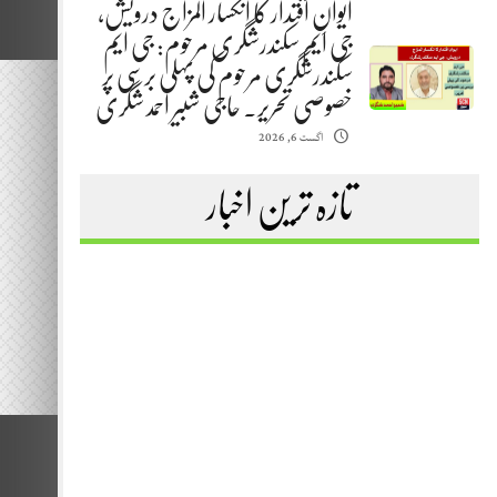
ایوانِ اقتدار کا انکسار المزاج درویش،
جی ایم سکندرشگری مرحوم: جی ایم
سکندرشگری مرحوم کی پہلی برسی پر
خصوصی تحریر. حاجی شبیر احمد شگری
اگست 6, 2026
تازہ ترین اخبار