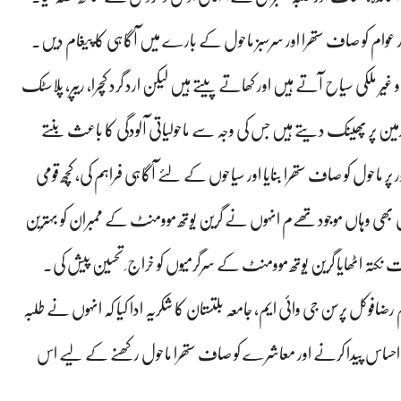
اور عوام کو صاف ستھرا اور سرسبز ماحول کے بارے میں آگاہی کا پیغام دیں۔
غیر ملکی سیاح آتے ہیں اور کھاتے پیتے ہیں لیکن ارد گرد کچرا، ریپر، پلاسٹک
رزمین پر پھینک دیتے ہیں جس کی وجہ سے ماحولیاتی آلودگی کا باعث بنتے
ر ماحول کو صاف ستھرا بنایا اور سیاحوں کے لئے آگاہی فراہم کی، کچھ قومی
ن بھی وہاں موجودتھےم انہوں نے گرین یوتھ موومنٹ کے ممبران کو بہترین
ثبت نکتہ اٹھایا گرین یوتھ موومنٹ کے سرگرمیوں کو خراج ِ تحسین پیش کی۔
افوکل پرسن جی وائی ایم، جامعہ بلتستان کا شکریہ ادا کیا کہ انہوں نے طلبہ
 احساس پیدا کرنے اور معاشرے کو صاف ستھرا ماحول رکھنے کے لیے اس