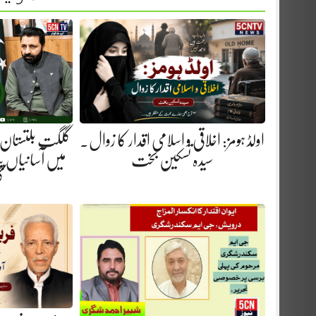
اولڈ ہومز: اخلاقی و اسلامی اقدار کا زوال.
گلگت بلتستان 
سیدہ تسکین بخت
میں آسانیاں پید
گ