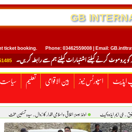
NTERNATIONAL TRAVEL
t booking.
Phone: 03462559008 | Email: GB.intltravel@g
 کو پروموٹ کرنے کیلئے اشتہارات کیلئے ہم سے رابطہ کریں۔
51485
 اپڈیٹ
اسپورٹس نیوز
بین الاقوامی
تعلیم
سیاست
قوق . جی ایم ایڈووکیٹ
اولڈ ہومز: اخلاقی و اسلامی اقدار کا زوال. سیدہ تسکین بخت
ٹیکساس) امریکا
یومِ استحصالِ کشمیر انجینیئر علی رضوان چوہدری
برقع پوشی اور مرد کی