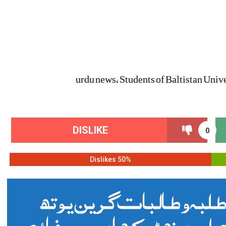
urdu news, Students of Baltistan Unive
DISLIKE
0
50% Dislikes
لبہ و طالبات گرین یوتھ
اور منھٹوکھا میں صفائی