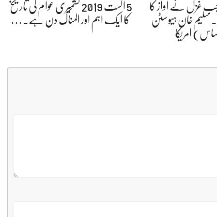
 جب غزل نے آواز کا
5 اگست 2019 کشمیری عوام کی تاریخ
 سلیم خان ہیوسٹن
کا ایک اہم اور المناک دن ہے.…
ساس) امریکا