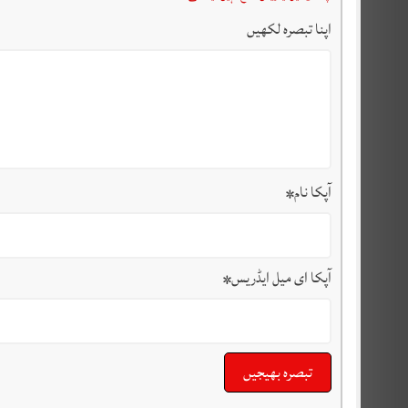
اپنا تبصرہ لکھیں
آپکا نام
*
آپکا ای میل ایڈریس
*