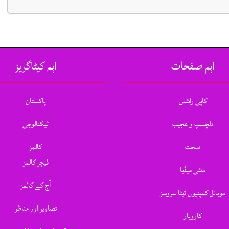
اہم صفحات
اہم کیٹاگریز
کاپی رائٹس
پاکستان
دلچسپ و عجیب
ٹیکنالوجی
صحت
کالمز
فیچر کالمز
ملٹی میڈیا
آج کے کالمز
موبائل کمپنیوں ڈیٹا سروسز
تصاویر اور مناظر
کاروبار