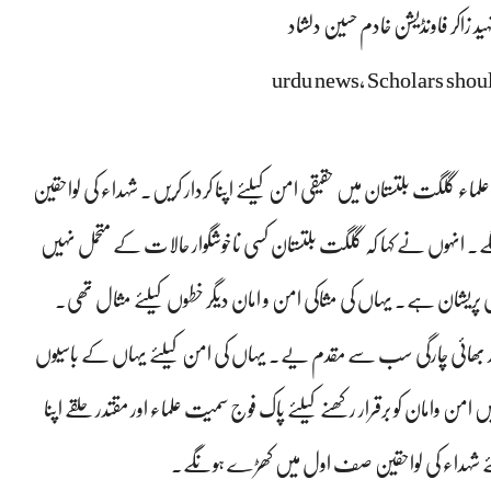
ہید زاکر فاونڈیشن خادم حسین دلشاد
urdu news, Scholars should
 علماء گلگت بلتستان میں حقیقی امن کیلئے اپنا کردار کریں۔ شہداء کی لواحقین
گے۔ انہوں نے کہا کہ گلگت بلتستان کسی ناخوشگوار حالات کے متحمل نہیں
ریشان ہے۔ یہاں کی مثاکی امن و امان دیگر خطوں کیلئے مثال تھی۔
اور بھائی چارگی سب سے مقدم یے۔ یہاں کی امن کیلئے یہاں کے باسیوں
وامان کو برقرار رکھنے کیلئے پاک فوج سمیت علماء اور مقتدر حلقے اپنا
ن کیلئے شہداء کی لواحقین صف اول میں کھڑے ہونگے۔