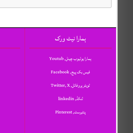
ہمارا نیٹ ورک
ہمارا یوٹیوب چینل, Youtub
فیس بک پیج, Facebook
ٹویٹر پروفائل, Twitter, X
لنکڈ, linkedin
پنٹیرسٹ, Pinterest