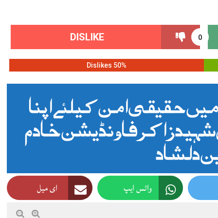
DISLIKE
0
50% Dislikes
یں حقیقی امن کیلئے اپنا
شہید زاکر فاونڈیشن خادم
 دلشاد
واٹس ایپ
ای میل