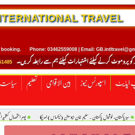
NTERNATIONAL TRAVEL
ng.
Phone: 03462559008 | Email: GB.intltravel@gmail.co
 کو پروموٹ کرنے کیلئے اشتہارات کیلئے ہم سے رابطہ کریں۔
51485
 اپڈیٹ
اسپورٹس نیوز
بین الاقوامی
تعلیم
سیاست
سبز پاکستان، خوشحال پاکستان . سلیم خان ہیوسٹن (ٹیکساس) امریکا
یومِ استحصالِ کشمیر 
سانیت کی اصل پہچان. یاسر دانیال صابری