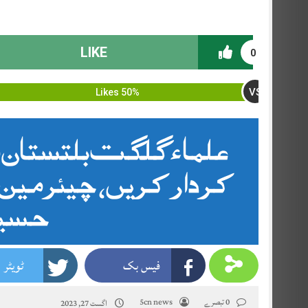
LIKE
0
VS
50% Likes
علماء گلگت بلتستان م
کردار کریں، چیئر مین 
حسین
فیس بک
ٹویٹر
0 تبصرے
5cn news
اگست 27, 2023