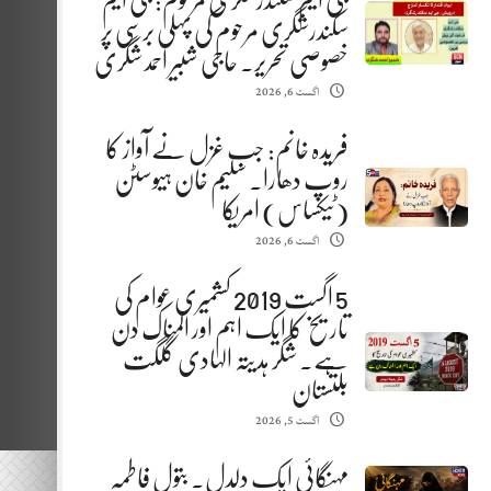
جی ایم سکندرشگری مرحوم: جی ایم
سکندرشگری مرحوم کی پہلی برسی پر
خصوصی تحریر. حاجی شبیر احمد شگری
اگست 6, 2026
فریدہ خانم: جب غزل نے آواز کا
روپ دھارا. سلیم خان ہیوسٹن
(ٹیکساس) امریکا
اگست 6, 2026
5 اگست 2019 کشمیری عوام کی
تاریخ کا ایک اہم اور المناک دن
ہے. شگر ہدیتہ الہادی گلگت
بلتستان
اگست 5, 2026
مہنگائی ایک دلدل. بتول فاطمہ