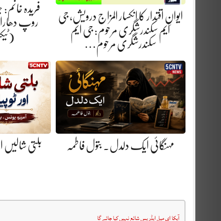
فریدہ خانم:
ایوانِ اقتدار کا انکسار المزاج درویش، جی
روپ دھارا.
ایم سکندرشگری مرحوم: جی ایم
(ٹیک
سکندرشگری مرحوم…
مہنگائی ایک دلدل. بتول فاطمہ
بلتی شالیں او
آپکا ای میل ایڈریس شائع نہیں کیا جائے گا