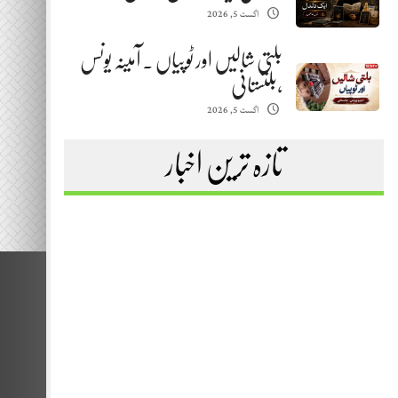
اگست 5, 2026
بلتی شالیں اور ٹوپیاں . آمینہ یونس
،بلتستانی
اگست 5, 2026
تازہ ترین اخبار