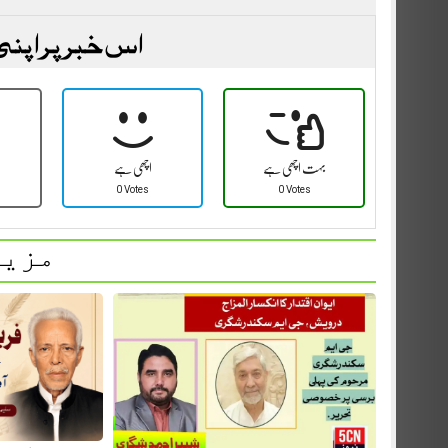
اس خبر پر اپنی
بہت اچھی ہے
اچھی ہے
0 Votes
0 Votes
مزید