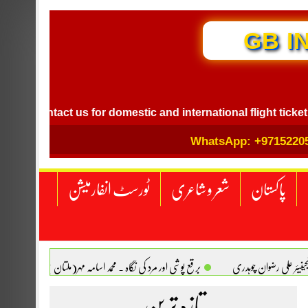
GB I
Contact us for domestic and international flight ticket booki
WhatsApp: +9715220
پاکستان
شعر و شاعری
ٹورسٹ انفارمیشن
انجینیئر علی رضوان چوہدری
برقع پوشی اور مرد کی نگاہ . محمد اسامہ مہر(ملتان )
تازہ ترین