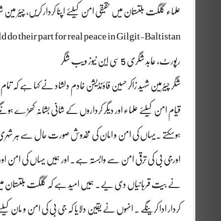
علماء گلگت بلتستان میں حقیقی امن کیلئے اپنا کردار کریں، چیئر مین ش
 do their part for real peace in Gilgit-Baltistan
رپورٹ، عابد شگری 5 سی این نیوز ویب شگر
شگر چیئرمین شہید زاکر حسین فاؤنڈیشن خادم دلشاد نے کہا ہے کہ تمام
قیام امن کیلئے علماء اور دیگر کرداروں کے شانی بشانہ کھڑے ہون
ہوسکتے ۔یہاں کی امن و امان کی مخدوش صورت حال سے ہر شہری پ
اورجی بی کی ترقی امن سے وابستہ ہے۔ اور ہمیں یہاں کی امن 
نے بیت قربانیاں دی یے۔ ہمیں امید ہے کہ گلگت بلتستان میں امن 
کردار ادا کرینگے ۔ انہوں نے یقین دلایا کہ جی بی کی امن و ما