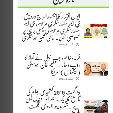
ایوانِ اقتدار کا انکسار المزاج درویش،
جی ایم سکندرشگری مرحوم: جی ایم
سکندرشگری مرحوم کی پہلی برسی پر
خصوصی تحریر. حاجی شبیر احمد شگری
اگست 6, 2026
فریدہ خانم: جب غزل نے آواز کا
روپ دھارا. سلیم خان ہیوسٹن
(ٹیکساس) امریکا
اگست 6, 2026
5 اگست 2019 کشمیری عوام کی
تاریخ کا ایک اہم اور المناک دن
ہے. شگر ہدیتہ الہادی گلگت