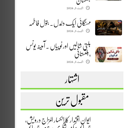
بلتستان
اگست 5, 2026
مہنگائی ایک دلدل. بتول فاطمہ
اگست 5, 2026
بلتی شالیں اور ٹوپیاں . آمینہ یونس
،بلتستانی
اگست 5, 2026
اشتہار
مقبول ترین
ایوانِ اقتدار کا انکسار المزاج درویش،