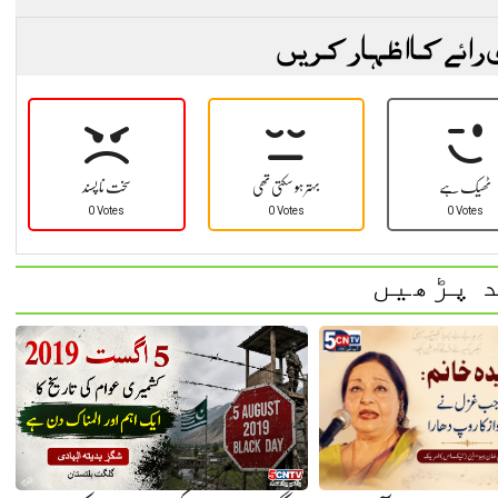
 رائے کا اظہار کریں
ٹھیک ہے
بہتر ہو سکتی تھی
سخت نا پسند
0 Votes
0 Votes
0 Votes
 پڑھیں