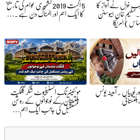
 جب غزل نے آواز کا
5 اگست 2019 کشمیری عوام کی تاریخ
 سلیم خان ہیوسٹن
کا ایک اہم اور المناک دن ہے.…
ساس) امریکا
ر ٹوپیاں . آمینہ یونس
مونٹینیرنگ انسٹیٹیوٹ شگر گلگت
،بلتستانی
بلتستان کے نوجوانوں کے روشن
مستقبل کی جانب ایک اہم…