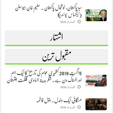
سبز پاکستان، خوشحال پاکستان . سلیم خان ہیوسٹن
(ٹیکساس) امریکا
اگست 5, 2026
اشتہار
مقبول ترین
5 اگست 2019 کشمیری عوام کی تاریخ کا ایک اہم
اور المناک دن ہے. شگر ہدیتہ الہادی گلگت بلتستان
اگست 5, 2026
مہنگائی ایک دلدل. بتول فاطمہ
اگست 5, 2026