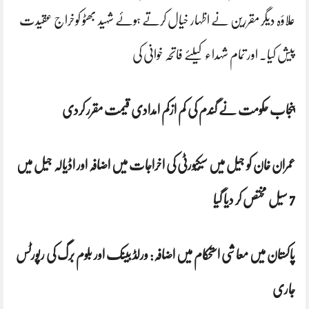
علاؤہ دیگر مقررین نے اظہار خیال کرتے ہوئے شہید بھٹو کوخراج عقیدت
پیش کیا۔ اور تمام شہداء کیلئے فاتحہ خوانی کی
پنجاب حکومت نے گندم کی کم ازکم امدادی قیمت مقرر کردی
عمران خان کو جیل میں سیکیورٹی کی اخراجات میں اضافہ اور اڈیالہ جیل میں
7 سیل مختص کر دیا گیا
پاکستان میں معاشی استحکام میں اضافہ: ورلڈ بینک اور بلوم برگ کی رپورٹس
جاری