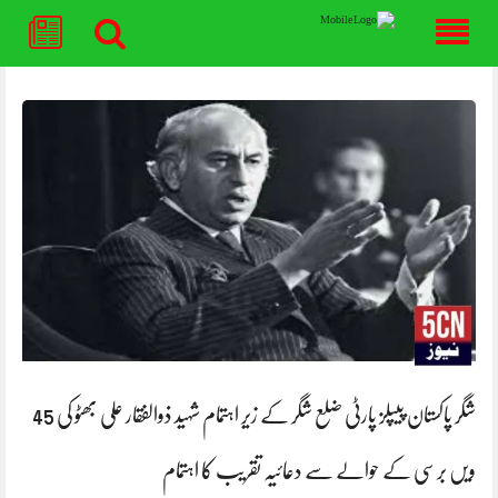
Skip
to
content
شگر پاکستان پیپلز پارٹی ضلع شگر کے زیر اہتمام شہید ذوالفقار علی بھٹو کی 45
ویں برسی کے حوالے سے دعائیہ تقریب کا اہتمام