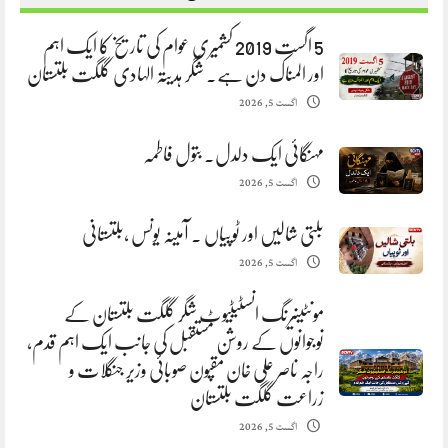
5 اگست 2019 کشمیری عوام کی تاریخ کا ایک اہم
اور المناک دن ہے. شگر ہدیتہ الہادی گلگت بلتستان
اگست 5, 2026
مہنگائی ایک دلدل. بتول فاطمہ
اگست 5, 2026
بلتی شالیں اور ٹوپیاں . آمینہ یونس ،بلتستانی
اگست 5, 2026
مونٹینیرنگ انسٹیٹیوٹ شگر گلگت بلتستان کے
نوجوانوں کے روشن مستقبل کی جانب ایک اہم قدم،
راجہ ناصر علی خان مقپون صوبائی وزیر جنگلات و
زراعت گلگت بلتستان
اگست 5, 2026