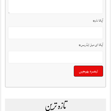
آپکا نام
*
آپکا ای میل ایڈریس
*
تازہ ترین