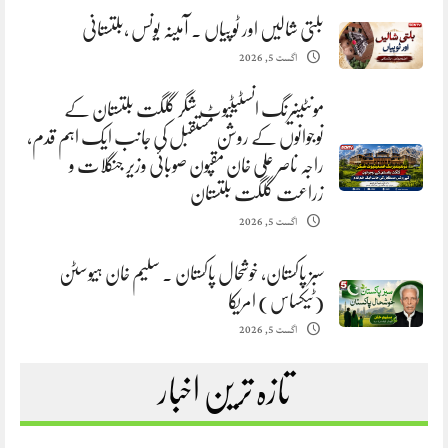
بلتی شالیں اور ٹوپیاں . آمینہ یونس ،بلتستانی
اگست 5, 2026
مونٹینیرنگ انسٹیٹیوٹ شگر گلگت بلتستان کے
نوجوانوں کے روشن مستقبل کی جانب ایک اہم قدم،
راجہ ناصر علی خان مقپون صوبائی وزیر جنگلات و
زراعت گلگت بلتستان
اگست 5, 2026
سبز پاکستان، خوشحال پاکستان . سلیم خان ہیوسٹن
(ٹیکساس) امریکا
اگست 5, 2026
تازہ ترین اخبار