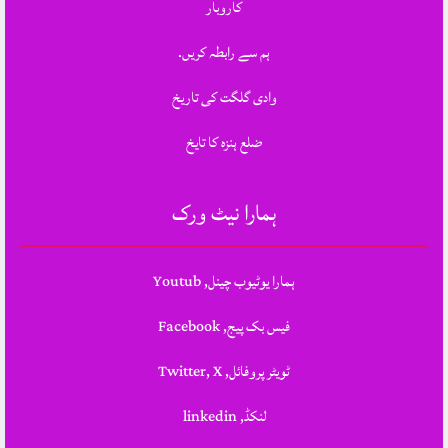
کاروبار
ہم سے رابطہ کریں.
وادی گلگت کی تاریخ
ضلع ہنزہ کا تایخ
ہمارا نیٹ ورک
ہمارا یوٹیوب چینل, Youtub
فیس بک پیج, Facebook
ٹویٹر پروفائل, Twitter, X
لنکڈ, linkedin