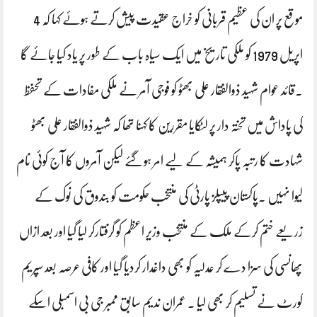
موقع پر ان کی عظیم قربانی کو خراج عقیدت پیش کرتے ہوئے کہا کہ 4
اپریل 1979 کو ملکی تاریخ میں ایک سیاہ باب کے طور پر یاد کیا جائے گا
۔قائد عوام شہید ذوالفقار علی بھٹو کو فوجی آمر نے ملکی مفادات کے تحفظ
کی پاداش میں تختہ دار پر لٹکایا مقررین کا کہنا تھا کہ شہید ذوالفقار علی بھٹو
شہادت کا رتبہ پاکر ہمیشہ کے لیے امر ہوگئے لیکن آمروں کا آج کوئی نام
لیوا نہیں ۔پاکستان پیپلز پارٹی کی منتخب حکومت کو بندوق کی نوک کے
زریعے ختم کرکے ملک کے منتخب وزیر اعظم کو گرفتارکر لیا گیا اور بعد ازاں
پھانسی کی سزا دے کر عدلیہ کو بھی داغدار کردیا گیا اور کافی عرصہ بعد سپریم
کورٹ نے تسلیم کر بھی لیا ۔ عمران ندیم سابق ممبر جی بی اسمبلی اسکے