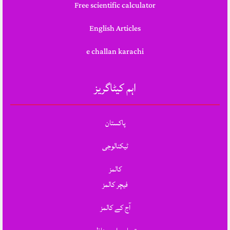
Free scientific calculator
English Articles
e challan karachi
اہم کیٹاگریز
پاکستان
ٹیکنالوجی
کالمز
فیچر کالمز
آج کے کالمز