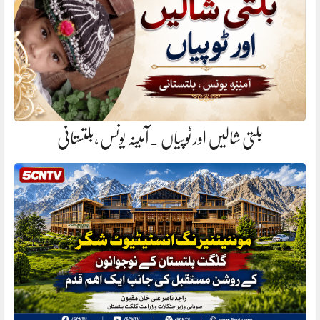
بلتی شالیں اور ٹوپیاں . آمینہ یونس ،بلتستانی