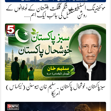
مونٹینیرنگ انسٹیٹیوٹ شگر گلگت بلتستان کے نوجوانوں کے
روشن مستقبل کی جانب ایک اہم…
سبز پاکستان، خوشحال پاکستان . سلیم خان ہیوسٹن (ٹیکساس)
امریکا