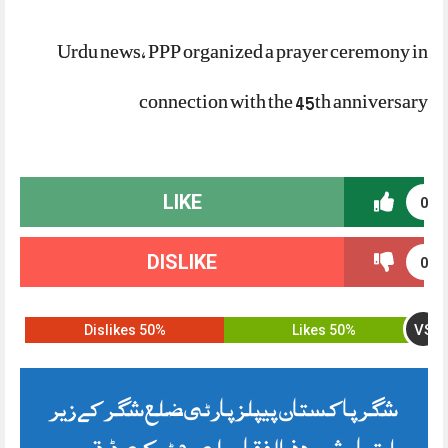
Urdu news, PPP organized a prayer ceremony in
connection with the 45th anniversary
LIKE
0
DISLIKE
0
VS
50% Dislikes
50% Likes
شگر پاکستان پیپلز پارٹی ضلع شگر کے زیر
اہتمام شہید ذوالفقار علی بھٹو کی 45 ویں