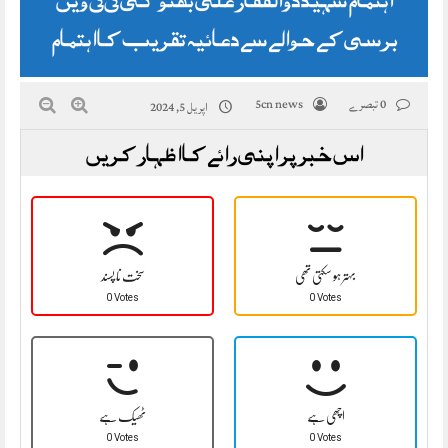
برسی کے حوالے سے دعائیہ تقریب کا اہتمام
0 تبصرے
5cn news
اپریل 5, 2024
اس خبر پر اپنی رائے کا اظہار کریں
بہتر ہو سکتی تھی
سخت نا پسند
0 Votes
0 Votes
اچھی ہے
ٹھیک ہے
0 Votes
0 Votes