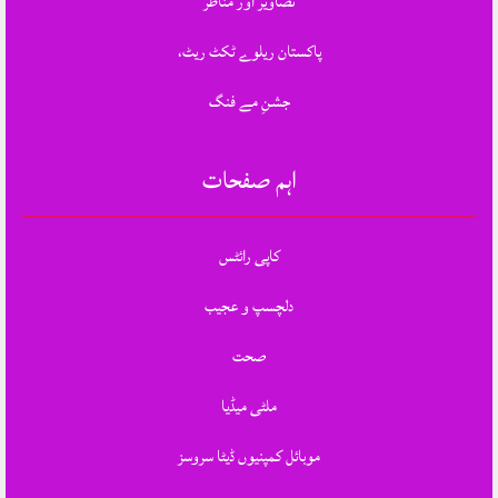
تصاویر اور مناظر
پاکستان ریلوے ٹکٹ ریٹ،
جشنِ مے فنگ
اہم صفحات
کاپی رائٹس
دلچسپ و عجیب
صحت
ملٹی میڈیا
موبائل کمپنیوں ڈیٹا سروسز