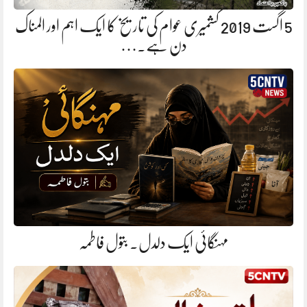
5 اگست 2019 کشمیری عوام کی تاریخ کا ایک اہم اور المناک
دن ہے.…
مہنگائی ایک دلدل. بتول فاطمہ