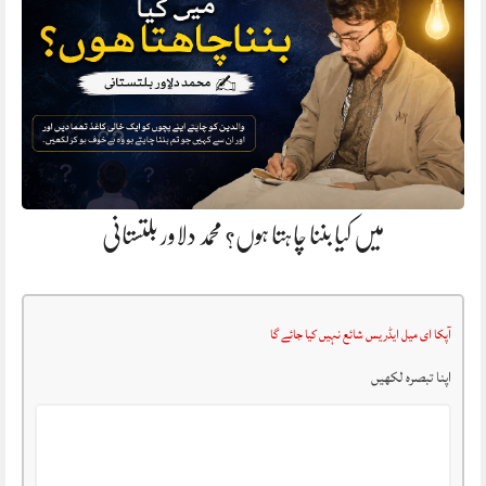
میں کیا بننا چاہتا ہوں؟ محمد دلاور بلتستانی
آپکا ای میل ایڈریس شائع نہیں کیا جائے گا
اپنا تبصرہ لکھیں