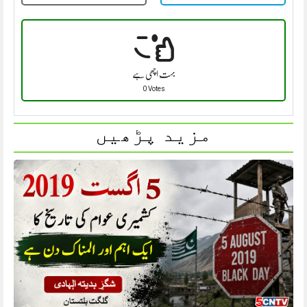
بہت اچھی ہے
0 Votes
مزید پڑھیں