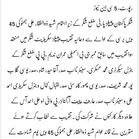
رپورٹ، 5 سی این نیوز
شگر پاکستان پیپلز پارٹی ضلع شگر کے زیر اہتمام شہید ذوالفقار علی بھٹو کی 45
ویں برسی کے حوالے سے دعائیہ تقریب پیپلز سکریٹریٹ شگر میں منعقد
ہوا تقریب میں سابق ممبر جی بی اسمبلی عمران ندیم ،پی پی ضلع شگر کے
جنرل سیکرٹری محمد عسکری، سینئر نائب صدر آغا حیدر شاہ ،صدر یوسی گلاب
پور محمد شریف، صدر یوسی چھورکاہ سٹی صدر اقبال کمال و جنرل سکریٹری احمد
علی و سینئر نائب صدر عارف ،چیف آرگنائزر پی وائی او علی احمد آس کے
علاؤہ دیگر کارکنوں نے شرکت کی۔ تقریب سے خطاب کرتے ہوئے
مقررین نے قائد عوام شہید ذوالفقار علی بھٹو کی 45 ویں یوم شہادت کے