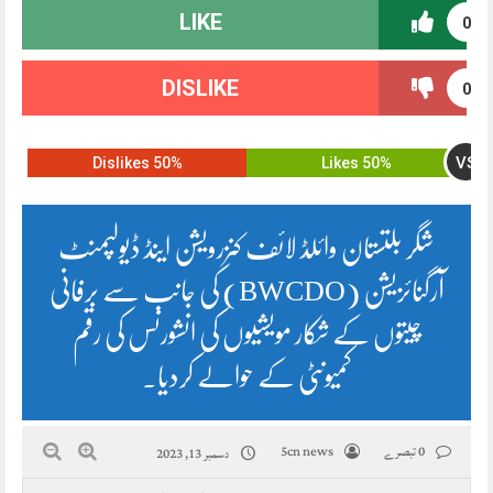
LIKE
0
DISLIKE
0
VS
50% Dislikes
50% Likes
شگر بلتستان وائلڈ لائف کنزرویشن اینڈ ڈیولپمنٹ
آرگنائزیشن (BWCDO) کی جانب سے برفانی
چیتوں کے شکار مویشیوں کی انشورنس کی رقم
کمیونٹی کے حوالے کردیا۔
0 تبصرے
5cn news
دسمبر 13, 2023