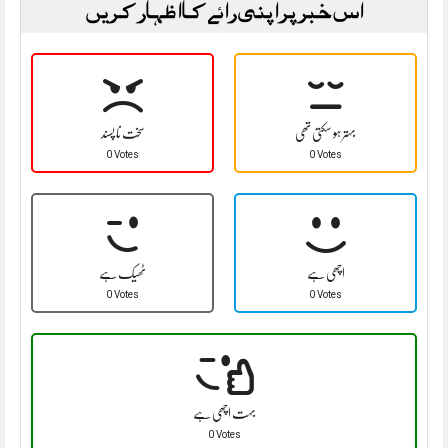
اس خبر پر اپنی رائے کا اظہار کریں
بہتر ہو سکتی تھی
سخت نا پسند
0 Votes
0 Votes
اچھی ہے
ٹھیک ہے
0 Votes
0 Votes
بہت اچھی ہے
0 Votes