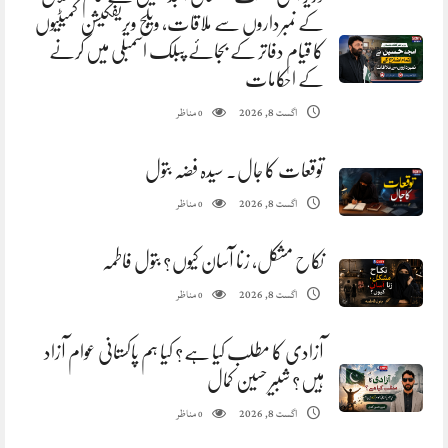
کے نمبرداروں سے ملاقات، ویلج ویریفکیشن کمیٹیوں
کا قیام دفاتر کے بجائے پبلک اسمبلی میں کرنے
کے احکامات
مناظر
اگست 8, 2026
0
توقعات کا جال. سیدہ فضہ بتول
مناظر
اگست 8, 2026
0
نکاح مشکل، زنا آسان کیوں؟ بتول فاطمہ
مناظر
اگست 8, 2026
0
آزادی کا مطلب کیا ہے؟ کیا ہم پاکستانی عوام آزاد
ہیں؟ شبیر حسین کمال
مناظر
اگست 8, 2026
0