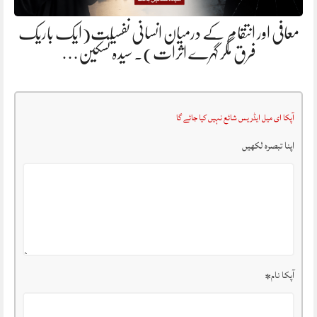
معافی اور انتقام کے درمیان انسانی نفسیات(ایک باریک
فرق مگر گہرے اثرات). سیدہ تسکین…
آپکا ای میل ایڈریس شائع نہیں کیا جائے گا
اپنا تبصرہ لکھیں
آپکا نام
*