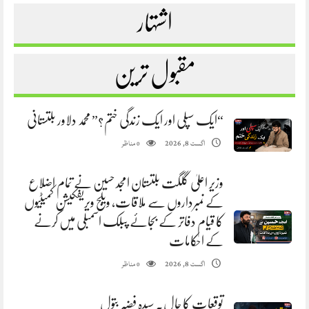
اشتہار
مقبول ترین
“ایک سپلی اور ایک زندگی ختم؟” محمد دلاور بلتستانی
مناظر
اگست 8, 2026
0
وزیر اعلیٰ گلگت بلتستان امجد حسین نے تمام اضلاع
کے نمبرداروں سے ملاقات، ویلج ویریفکیشن کمیٹیوں
کا قیام دفاتر کے بجائے پبلک اسمبلی میں کرنے
کے احکامات
مناظر
اگست 8, 2026
0
توقعات کا جال. سیدہ فضہ بتول