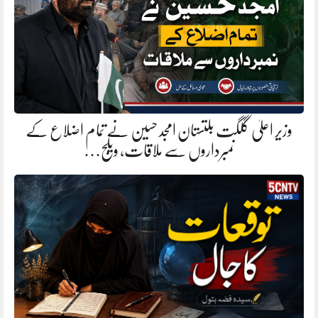
وزیر اعلیٰ گلگت بلتستان امجد حسین نے تمام اضلاع کے
نمبرداروں سے ملاقات، ویلج…