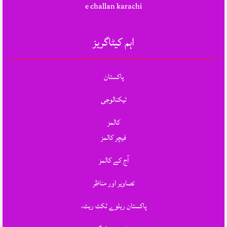
e challan karachi
اہم کیٹاگریز
پاکستان
ٹیکنالوجی
کالمز
فیچر کالمز
آج کے کالمز
تصاویر اور مناظر
پاکستان ریلوے ٹکٹ ریٹ،