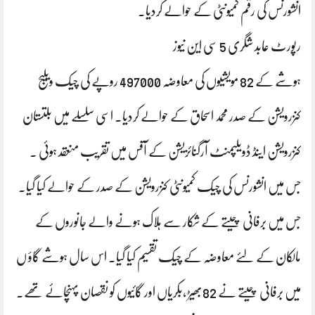
انشورنس کی رقم کمیونٹی کے حوالے کردیا۔
رپورٹ عابد شگری 5 سی این نیوز
ہوشے کے 82 مویشیوں کی معاوضہ 497000 روپے کی چیک ویلیج
کنزرویشن کے صدر محمد اسحاق کے حوالے کردیا۔ اسی سلسلے میں بلتستان
کنزرویشن اینڈ ڈویلپمنٹ آرگنائزیشن کے آفس میں تقریب منعقد ہوئی ۔
جس میں انشورنس کی چیک کمیونٹی کنزرویشن کے صدر کے حوالے کیا گیا۔
جس میں برفانی چیتے کے شکار سے ہلاک ہونے والے جانوروں کے
مالکان کے لئے معاوضہ کے چیک تقسیم کیا گیا. اس سال ہوشے گاؤ ں
میں برفانی چیتے نے 82بھیڑ ,بکریاں اور گائیوں کو نقصان پہنچائے تھے.