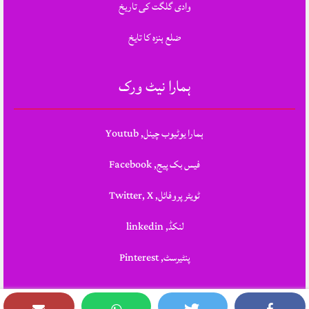
وادی گلگت کی تاریخ
ضلع ہنزہ کا تایخ
ہمارا نیٹ ورک
ہمارا یوٹیوب چینل, Youtub
فیس بک پیج, Facebook
ٹویٹر پروفائل, Twitter, X
لنکڈ, linkedin
پنٹیرسٹ, Pinterest
Theme Designed & Developed By
STYLOTHEMES