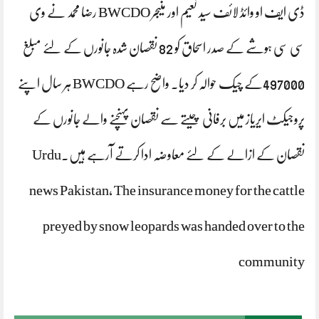
ڈی ایف او وائڈ لائف سید نعیم اور منیجر BWCDO رضا محمد نے وی
سی سی ہوشے کے صدر اسحاق کو 82 نقصان شدہ جانورں کے لئے مبلغ
497000کے چیک حوالہ کر دیا. واضح رہے BWCDO ہر سال اپنے
پروجیکٹ ایریاز میں برفانی چیتے سے نقصان پہنچنے والے جانورں کے
نقصان کے ازالے کے لئے معاوضہ ادا کرتے آرہے ہیں.Urdu
news Pakistan, The insurance money for the cattle
preyed by snow leopards was handed over to the
community