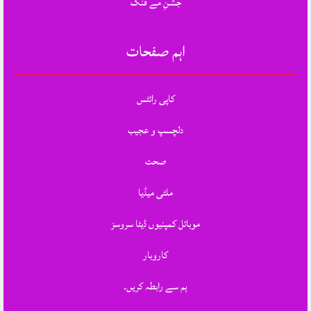
جشنِ مے فنگ
اہم صفحات
کاپی رائٹس
دلچسپ و عجیب
صحت
ملٹی میڈیا
موبائل کمپنیوں ڈیٹا سروسز
کاروبار
ہم سے رابطہ کریں.