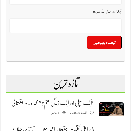
آپکا ای میل ایڈریس
*
تازہ ترین
“ایک سپلی اور ایک زندگی ختم؟” محمد دلاور بلتستانی
مناظر
اگست 8, 2026
0
وزیر اعلیٰ گلگت بلتستان امجد حسین نے تمام اضلاع