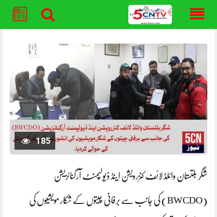
Skip
to
content
185
شگر بلتستان وائلڈ لائف کنزرویشن اینڈ ڈیولپمنٹ آرگنائزیشن
(BWCDO) کی جانب سے برفانی چیتوں کے شکار مویشیوں کی