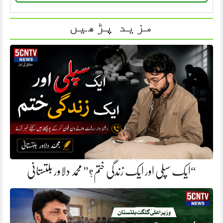
مزید پڑھیں
“ایک سپلی اور ایک زندگی ختم؟” محمد دلاور بلتستانی