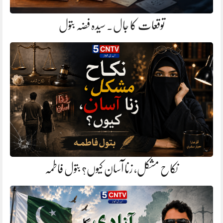
توقعات کا جال. سیدہ فضہ بتول
نکاح مشکل، زنا آسان کیوں؟ بتول فاطمہ