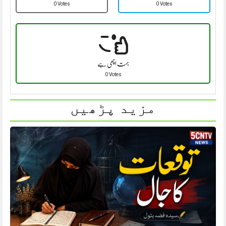
0 Votes
0 Votes
بہت اچھی ہے
0 Votes
مزید پڑھیں