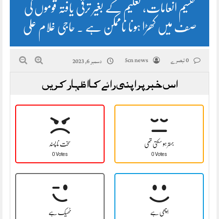
تقسیم انعامات، تعلیم کے بغیر ترقی یافتہ قوموں کی
صف میں کھڑا ہونا ناممکن ہے ۔ حاجی غلام علی
0 تبصرے
5cn news
دسمبر 6, 2023
اس خبر پر اپنی رائے کا اظہار کریں
بہتر ہو سکتی تھی
سخت نا پسند
0 Votes
0 Votes
اچھی ہے
ٹھیک ہے