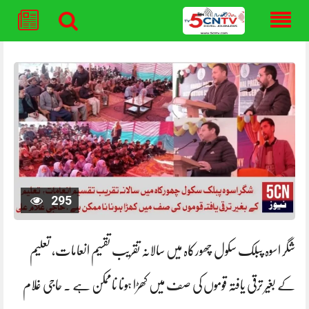
Skip
to
content
295
شگر اسوہ پبلک سکول چھورکاہ میں سالانہ تقریب تقسیم انعامات، تعلیم
کے بغیر ترقی یافتہ قوموں کی صف میں کھڑا ہونا ناممکن ہے ۔ حاجی غلام