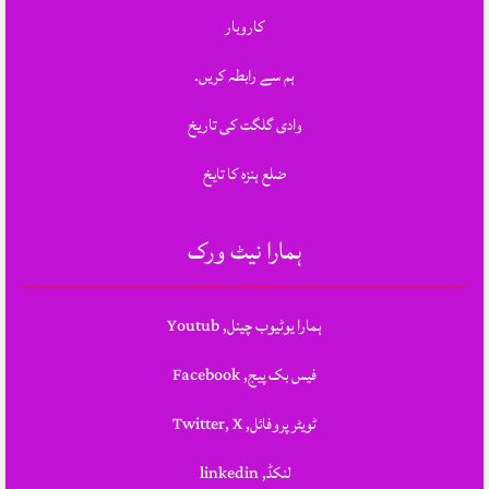
کاروبار
ہم سے رابطہ کریں.
وادی گلگت کی تاریخ
ضلع ہنزہ کا تایخ
ہمارا نیٹ ورک
ہمارا یوٹیوب چینل, Youtub
فیس بک پیج, Facebook
ٹویٹر پروفائل, Twitter, X
لنکڈ, linkedin