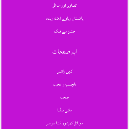
تصاویر اور مناظر
پاکستان ریلوے ٹکٹ ریٹ،
جشنِ مے فنگ
اہم صفحات
کاپی رائٹس
دلچسپ و عجیب
صحت
ملٹی میڈیا
موبائل کمپنیوں ڈیٹا سروسز