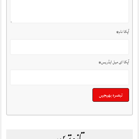
آپکا نام
*
آپکا ای میل ایڈریس
*
تازہ ترین