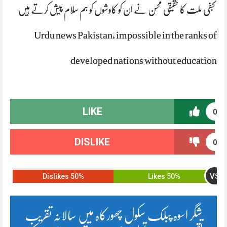
نجفی ملت کا حقیقی محسن نے ان کو کاوشوں کو ہم سلام پیش کرتے ہیں
Urdu news Pakistan, impossible in the ranks of
developed nations without education
LIKE
0
DISLIKE
0
VS
50% Dislikes
50% Likes
شگر اسوہ پبلک سکول چھورکاہ میں سالانہ تقریب