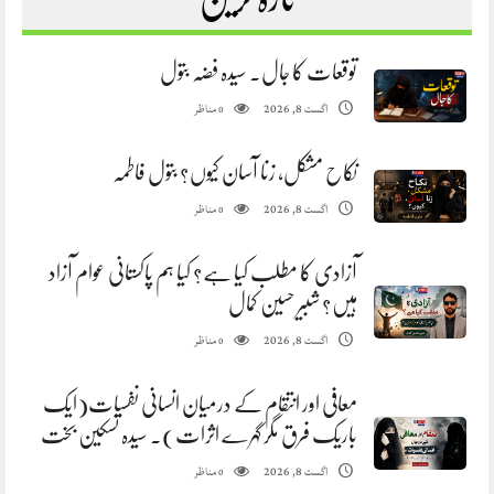
توقعات کا جال. سیدہ فضہ بتول
مناظر
اگست 8, 2026
0
نکاح مشکل، زنا آسان کیوں؟ بتول فاطمہ
مناظر
اگست 8, 2026
0
آزادی کا مطلب کیا ہے؟ کیا ہم پاکستانی عوام آزاد
ہیں؟ شبیر حسین کمال
مناظر
اگست 8, 2026
0
معافی اور انتقام کے درمیان انسانی نفسیات(ایک
باریک فرق مگر گہرے اثرات). سیدہ تسکین بخت
مناظر
اگست 8, 2026
0