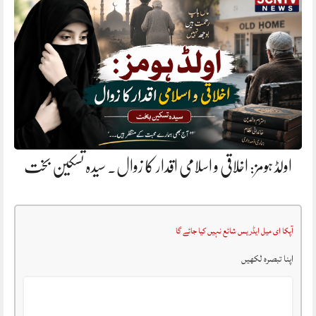
اولڈ ہومز: اخلاقی و اسلامی اقدار کا زوال. سیدہ تسکین بخت
آپکا ای میل ایڈریس شائع نہیں کیا جائے گا
اپنا تبصرہ لکھیں