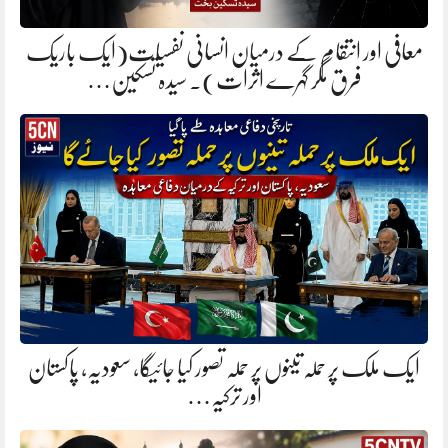
معافی اور انتقام کے درمیان انسانی نفسیات(ایک باریک
فرق مگر گہرے اثرات). سیدہ تسکین…
ایک ملک پر حملہ تینوں پر حملہ تصور کیا جائیگا، سعودیہ، پاکستان
اور ترکیہ…