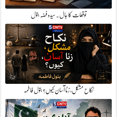
توقعات کا جال. سیدہ فضہ بتول
نکاح مشکل، زنا آسان کیوں؟ بتول فاطمہ