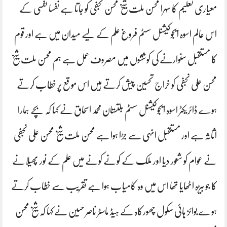
معیاری تعلیم کا سہرا محسن ملت شیخ محسن نجفی کو جاتا ہے نفسا نفسی کے
اس عالم اسوہ ایجوکیشنل سسٹم فروغ علم کے لیے میدان میں ہے اور قوم
کا مستقبل سنوارنے کی کوششوں میں مصروف عمل ہے ہم محسن ملت شیخ
محسن علی نجفی کو خراج تحسین پیش کرتے ہیں اس موقع پر خطاب کرتے
ہوے ڈائریکٹر اسوہ ایجوکیشنل سسٹم بلتستان محمد اسحاق نے کہا کہ بچے ہمارا
اثاثہ ہے اور مستقبل انہی سے جڑا ہوا ہے محسن ملت شیخ محسن علی نجفی
نے عوام کو شعور دیا اور ملک کے کونے کونے میں علم کے نور پھیلانے
کا جو بیڑہ اٹھایا تھا اس میں وہ کامیاب ہوا ہے تقریب سے خطاب کرتے
ہوے بوائز ہائی سکول چھورکاہ کے ہیڈ ماسٹر ناصر حسین نے کہا کہ شیخ محسن