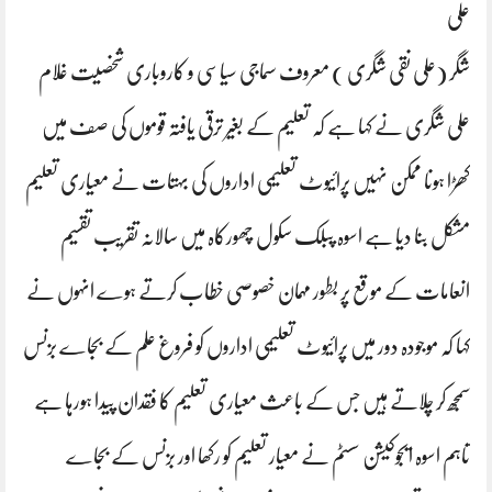
علی
شگر (علی نقی شگری ) معروف سماجی سیاسی و کاروباری شخصیت غلام
علی شگری نے کہا ہے کہ تعلیم کے بغیر ترقی یافتہ قوموں کی صف میں
کھڑا ہونا ممکن نہیں پرائیوٹ تعلیمی اداروں کی بہتات نے معیاری تعلیم
مشکل بنا دیا ہے اسوہ پبلک سکول چھورکاہ میں سالانہ تقریب تقسیم
انعامات کے موقع پر بطور مہمان خصوصی خطاب کرتے ہوے انہوں نے
کہا کہ موجودہ دور میں پرائیوٹ تعلیمی اداروں کو فروغ علم کے بجاے بزنس
سمجھ کر چلاتے ہیں جس کے باعث معیاری تعلیم کا فقدان پیدا ہورہا ہے
تاہم اسوہ ایجوکیشن سسٹم نے معیار تعلیم کو رکھا اور بزنس کے بجاے