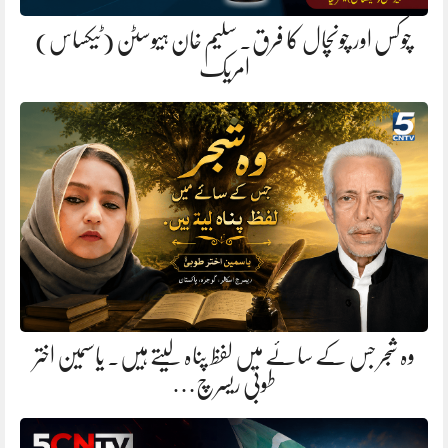
چوکس اور چونچال کا فرق. سلیم خان ہیوسٹن (ٹیکساس)
امریک
وہ شجر جس کے سائے میں لفظ پناہ لیتے ہیں. یاسمین اختر
طوبیٰ ریسرچ…