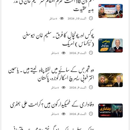
جنم دن 10 اگست محترم المقام سر سلیم خان کی نذر
ہدیہ عقیدت
مناظر
اگست 10, 2026
0
چوکس اور چونچال کا فرق. سلیم خان ہیوسٹن
(ٹیکساس) امریک
مناظر
اگست 9, 2026
0
وہ شجر جس کے سائے میں لفظ پناہ لیتے ہیں. یاسمین
اختر طوبیٰ ریسرچ اسکالر گوجرہ، پاکستان
مناظر
اگست 9, 2026
0
وفاداری کے ٹھیکیدار کون ہیں؟ کرامت علی جعفری
مناظر
اگست 8, 2026
0