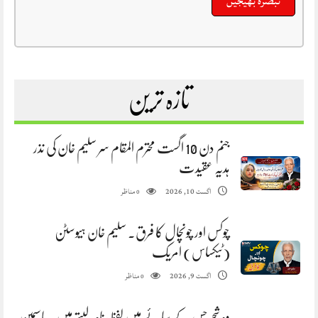
تازہ ترین
جنم دن 10 اگست محترم المقام سر سلیم خان کی نذر
ہدیہ عقیدت
مناظر
اگست 10, 2026
0
چوکس اور چونچال کا فرق. سلیم خان ہیوسٹن
(ٹیکساس) امریک
مناظر
اگست 9, 2026
0
وہ شجر جس کے سائے میں لفظ پناہ لیتے ہیں. یاسمین