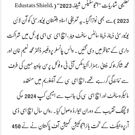
تعلیمی شماریات ”ایجوسٹیٹس شیلڈ، 2023“ (Edustats Shield,
2023)سے بھی نوازا گیا۔یہ تعریفی اسناد بلتستان یونیورسٹی کو آن لائن
یونیورسٹی ڈیٹا، ڈیٹا سائنس سافٹ ویئر ، ایچ ای سی ای پورٹل میں شراکت
داری کے تناظر میں دی گئیں۔ وائس چانسلر پروفیسر ڈاکٹر محمد نعیم خان اور
محمد شاکر جو کہ ڈپٹی رجسٹرار اکیڈمکس آئی ٹی و فوکل پرسن جاوید حسین کی طرف
سے نمائندگی کررہے تھے، ایچ ای سی کے آڈیٹوریم میں منعقدہ
مائیکروسافٹ اور ایچ ای سی کی جانب سے امیجن کپ 2024 ءکی
لانچنگ تقریب کے دوران ایوارڈ وصول کیا۔ رواں سال ایچ ای ڈی
آرپروجیکٹ کے تحت ہائرایجوکیشن کمیشن آف پاکستان نے نے 450