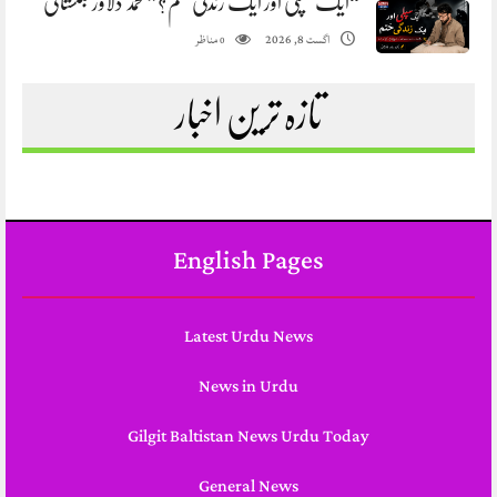
“ایک سپلی اور ایک زندگی ختم؟” محمد دلاور بلتستانی
مناظر
اگست 8, 2026
0
تازہ ترین اخبار
English Pages
Latest Urdu News
News in Urdu
Gilgit Baltistan News Urdu Today
General News