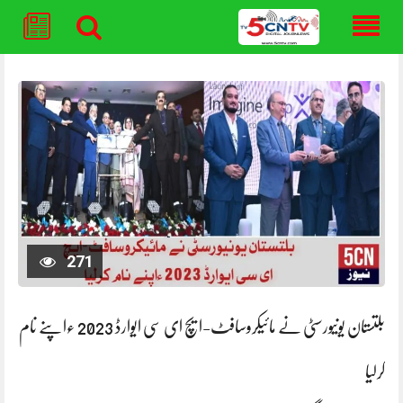
Skip
to
content
271
بلتستان یونیورسٹی نے مائیکروسافٹ-ایچ ای سی ایوارڈ 2023 ءاپنے نام
کرلیا