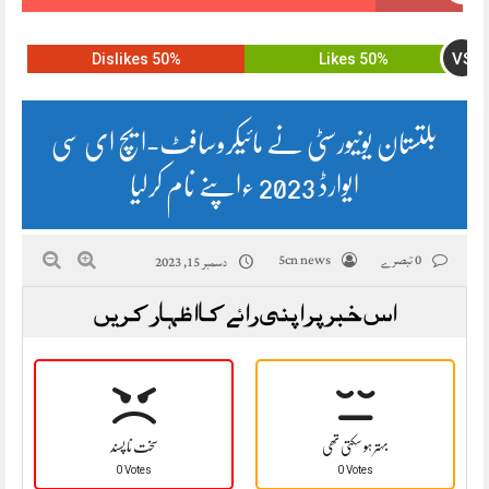
VS
50% Dislikes
50% Likes
بلتستان یونیورسٹی نے مائیکروسافٹ-ایچ ای سی
ایوارڈ 2023 ءاپنے نام کرلیا
0 تبصرے
5cn news
دسمبر 15, 2023
اس خبر پر اپنی رائے کا اظہار کریں
بہتر ہو سکتی تھی
سخت نا پسند
0 Votes
0 Votes