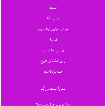
صحت
ملٹی میڈیا
موبائل کمپنیوں ڈیٹا سروسز
کاروبار
ہم سے رابطہ کریں.
وادی گلگت کی تاریخ
ضلع ہنزہ کا تایخ
ہمارا نیٹ ورک
ہمارا یوٹیوب چینل, Youtub