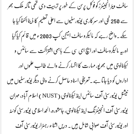
سافٹ ویئر انجینئرز کو فوکل پرسن کے طور پر تربیت دی تھی تاکہ ملک بھر
سے 250 نجی اور سرکاری یونیورسٹیوں سے اعلیٰ تعلیم کا ڈیٹا اکٹھا کیا جا
سکے۔واضح رہے کہ مائیکرو سافٹ امیجن کپ 2003ء میں قائم کیا گیا
اوریہ مائیکروسافٹ اور ایچ ای سی کے باہمی اشتراکت سے سائنس و
ٹیکنالوجی میں بھرپور مہارت کا اظہار کرنے والے طالب علموں اور
اداروں کو دیا جاتا ہے۔تعریفی اسناد حاصل کرنے والی دیگر یونیورسٹیوں میں
نیشنل یونیورسٹی آف سائنس اینڈ ٹیکنالوجی (NUST) اسلام آباد، مہران
یونیورسٹی آف انجینئرنگ اینڈ ٹیکنالوجی، جامشورو، الحمد اسلامی یونیورسٹی کوئٹہ
اور یونیورسٹی آف صوابی شامل ہیں۔ دریں اثناء رجسٹرار یونیورسٹی آف