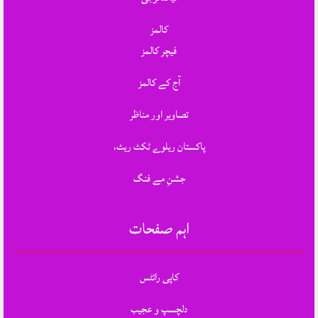
کالمز
فیچر کالمز
آج کے کالمز
تصاویر اور مناظر
پاکستان ریلوے ٹکٹ ریٹ،
جشنِ مے فنگ
اہم صفحات
کاپی رائٹس
دلچسپ و عجیب