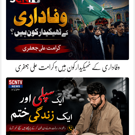
وفاداری کے ٹھیکیدار کون ہیں؟ کرامت علی جعفری