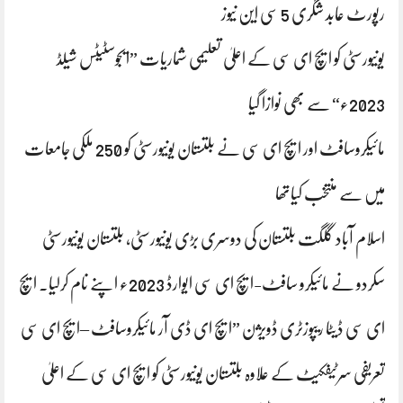
رپورٹ عابد شگری 5 سی این نیوز
یونیورسٹی کو ایچ ای سی کے اعلیٰ تعلیمی شماریات ”ایجوسٹیٹس شیلڈ
2023ء“ سے بھی نوازا گیا
مائیکروسافٹ اور ایچ ای سی نے بلتستان یونیورسٹی کو 250 ملکی جامعات
میں سے منتخب کیاتھا
اسلام آباد گلگت بلتستان کی دوسری بڑی یونیورسٹی، بلتستان یونیورسٹی
سکردو نے مائیکرو سافٹ-ایچ ای سی ایوارڈ 2023ء اپنے نام کرلیا۔ ایچ
ای سی ڈیٹا ریپوزٹری ڈویژن ”ایچ ای ڈی آر مائیکروسافٹ –ایچ ای سی
تعریفی سرٹیفکیٹ کے علاوہ بلتستان یونیورسٹی کو ایچ ای سی کے اعلیٰ