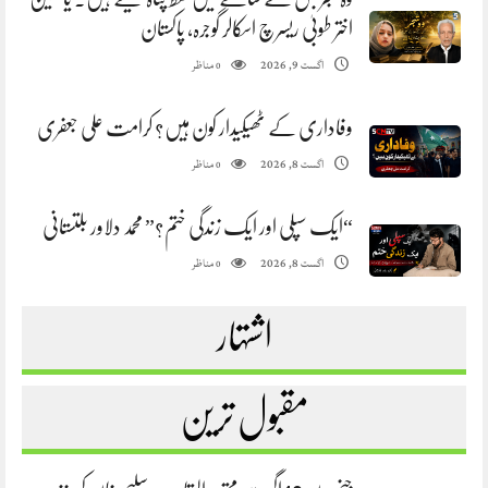
اختر طوبیٰ ریسرچ اسکالر گوجرہ، پاکستان
مناظر
اگست 9, 2026
0
وفاداری کے ٹھیکیدار کون ہیں؟ کرامت علی جعفری
مناظر
اگست 8, 2026
0
“ایک سپلی اور ایک زندگی ختم؟” محمد دلاور بلتستانی
مناظر
اگست 8, 2026
0
اشتہار
مقبول ترین