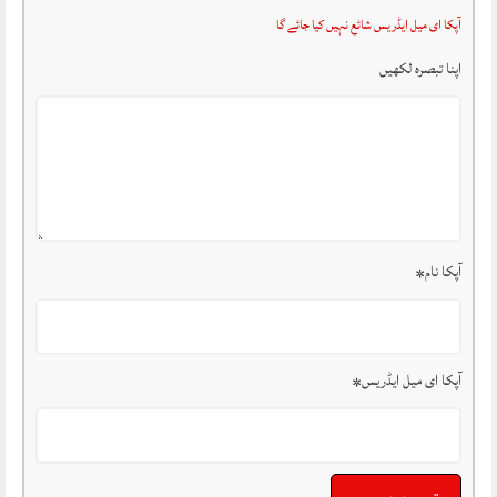
آپکا ای میل ایڈریس شائع نہیں کیا جائے گا
اپنا تبصرہ لکھیں
آپکا نام
*
آپکا ای میل ایڈریس
*