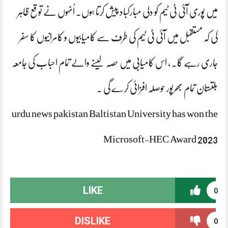
میں پوری آئی ٹی ٹیم کو دلی مبارکباد پیش کرتا ہوں۔ اُنہوں نے توقع ظاہر
کی کہ مستقبل میں آئی ٹی ٹیم کی طرف سے کامیابیوں و کامرانیوں کا سفر
جاری رہے گا۔ ، اس کامیابی میں حصہ لینے والے تمام احباب کی جامعہ
بلتستان تمام بھرپور حوصلہ افزائی کرے گی ۔
urdu news pakistan Baltistan University has won the
Microsoft-HEC Award 2023
LIKE
0
DISLIKE
0