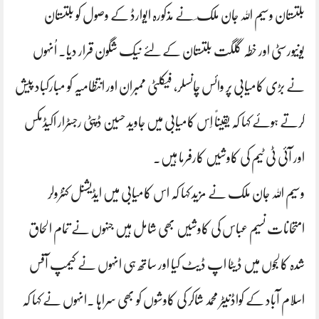
بلتستان وسیم اللہ جان ملک ؔ نے مذکورہ ایوارڈ کے وصول کو بلتستان
یونیورسٹی اور خطہ گلگت بلتستان کےلئے نیک شگون قرار دیا۔ اُنہوں
نے بڑی کامیابی پر وائس چانسلر، فیکلٹی ممبران اور انتظامیہ کو مبارکباد پیش
کرتے ہوئے کہا کہ یقیناً اِس کامیابی میں جاوید حسین ڈپٹی رجسٹرار اکیڈمکس
اور آئی ٹی ٹیم کی کاوشیں کارفرما ہیں۔
وسیم اللہ جان ملک نے مزید کہا کہ اس کامیابی میں ایڈیشنل کنٹرولر
امتحانات نسیم عباس کی کاوشیں بھی شامل ہیں جنہوں نے تمام الحاق
شدہ کالجوں میں ڈیٹا اپ ڈیٹ کیا اور ساتھ ہی انہوں نے کیمپ آفس
اسلام آباد کے کواڈنیٹر محمد شاکر کی کاوشوں کو بھی سراہا ۔انہوں نے کہا کہ