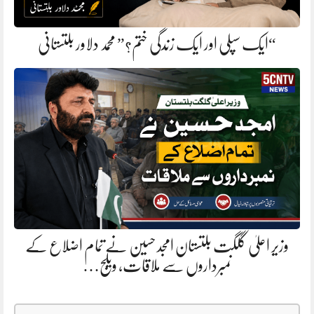
“ایک سپلی اور ایک زندگی ختم؟” محمد دلاور بلتستانی
وزیر اعلیٰ گلگت بلتستان امجد حسین نے تمام اضلاع کے
نمبرداروں سے ملاقات، ویلج…