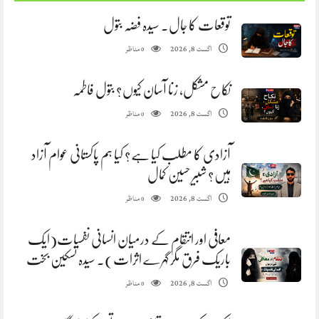
توقعات کا جال. سیدہ فضہ بتول
مناظر
اگست 8, 2026
0
نکاح مشکل، زنا آسان کیوں؟ بتول فاطمہ
مناظر
اگست 8, 2026
0
آزادی کا مطلب کیا ہے؟ کیا ہم پاکستانی عوام آزاد
ہیں؟ شبیر حسین کمال
مناظر
اگست 8, 2026
0
معافی اور انتقام کے درمیان انسانی نفسیات(ایک
باریک فرق مگر گہرے اثرات). سیدہ تسکین بخت
مناظر
اگست 8, 2026
0