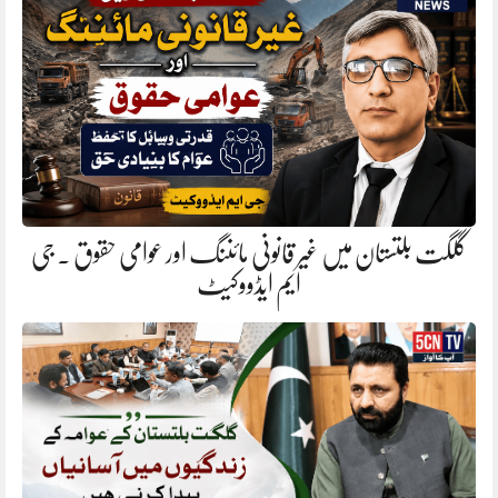
گلگت بلتستان میں غیر قانونی مائننگ اور عوامی حقوق . جی
ایم ایڈووکیٹ