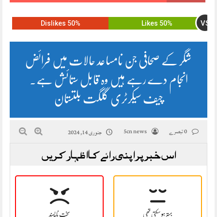
VS
50% Dislikes
50% Likes
شگر کے صحافی جن نامساعد حالات میں فرائض
انجام دے رہے ہیں وہ قابل ستائش ہے۔
چیف سیکرٹری گلگت بلتستان
0 تبصرے
5cn news
جنوری 14, 2024
اس خبر پر اپنی رائے کا اظہار کریں
بہتر ہو سکتی تھی
سخت نا پسند