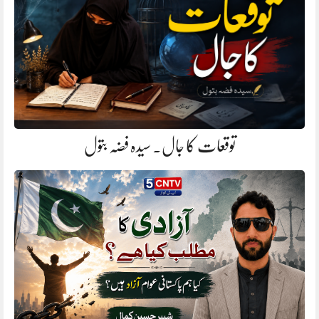
توقعات کا جال. سیدہ فضہ بتول