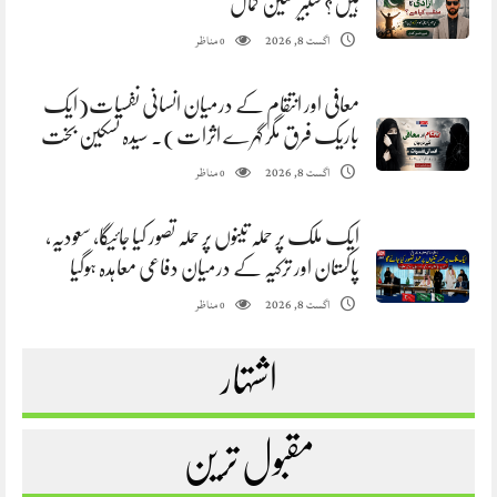
ہیں؟ شبیر حسین کمال
مناظر
اگست 8, 2026
0
معافی اور انتقام کے درمیان انسانی نفسیات(ایک
باریک فرق مگر گہرے اثرات). سیدہ تسکین بخت
مناظر
اگست 8, 2026
0
ایک ملک پر حملہ تینوں پر حملہ تصور کیا جائیگا، سعودیہ،
پاکستان اور ترکیہ کے درمیان دفاعی معاہدہ ہوگیا
مناظر
اگست 8, 2026
0
اشتہار
مقبول ترین