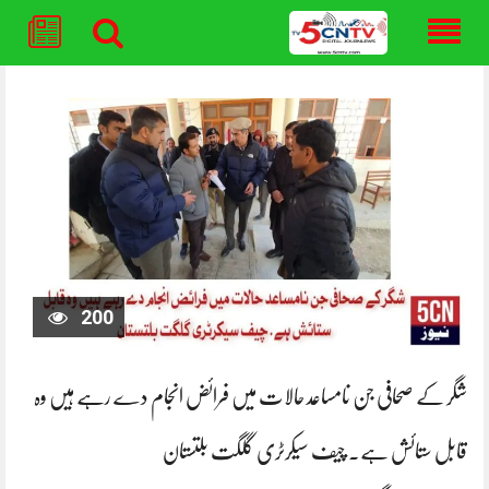
Skip
to
content
200
شگر کے صحافی جن نامساعد حالات میں فرائض انجام دے رہے ہیں وہ
قابل ستائش ہے۔ چیف سیکرٹری گلگت بلتستان