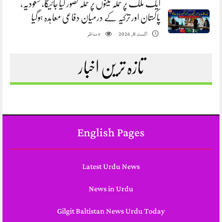
ایک ملک پر حملہ تینوں پر حملہ تصور کیا جائیگا، سعودیہ،
پاکستان اور ترکیہ کے درمیان دفاعی معاہدہ ہوگیا
مناظر
اگست 8, 2026
0
تازہ ترین اخبار
English Pages
Latest Urdu News
News in Urdu
Gilgit Baltistan News Urdu Today