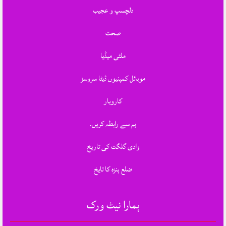
دلچسپ و عجیب
صحت
ملٹی میڈیا
موبائل کمپنیوں ڈیٹا سروسز
کاروبار
ہم سے رابطہ کریں.
وادی گلگت کی تاریخ
ضلع ہنزہ کا تایخ
ہمارا نیٹ ورک