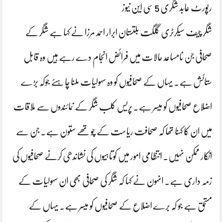
رپورٹ عابد شگری 5 سی این نیوز
شگر چیف سیکرٹری گلگت بلتستان ابرار احمد مرزا نے کہا ہے شگر کے
صحافی جن نامساعد حالات میں فرائض انجام دے رہے ہیں وہ قابل
ستائش ہے۔ یہاں کے صحافیوں کو وہ سہولیات ملنا چاہئے جوکہ بڑے
اضلاع صحافیوں کو میسر ہے۔ پریس کلب شگر کے نمائندوں سے ملاقات
میں ان کا کہنا تھا کہ صحافت ریاست کے چوتھے ستون ہے۔ جن سے
انکار ممکن نہیں۔ انتظامی امور میں کوتاہیوں کی نشاندھی کرنے صحافیوں کی
زمہ داری ہے۔ انہون نے کہا کہ شگر کی صحافی بھی ان سہولیات کے
مستحق ہے جو کہ برے اضلاع کے صحافیوں کو میسر ہے۔ یہاں کے