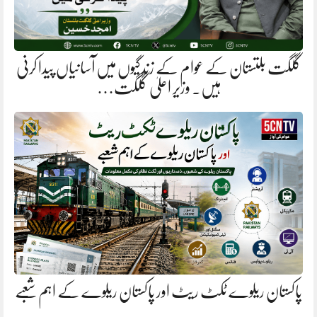
گلگت بلتستان کے عوام کے زندگیوں میں آسانیاں پیدا کرنی
ہیں. وزیر اعلیٰ گلگت…
پاکستان ریلوے ٹکٹ ریٹ اور پاکستان ریلوے کے اہم شعبے