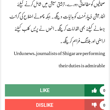
صحافیوں کو مطالعاتی دورے ، تربیتی سیشن میں شامل کرنے کیلئے
انفارمیشن ڈیپارٹمنٹ کو ہدایات دینگے۔ جبکہ چھوٹے اضلاع کی گرانٹ
بڑھانے کیلئے بھی اقدامات کرینگے۔ انہوں نے پریس کلب کیلئے
اراضی اور بلڈنگ فراہم کرینگے۔
Urdu news, journalists of Shigar are performing
their duties is admirable
LIKE
0
DISLIKE
0