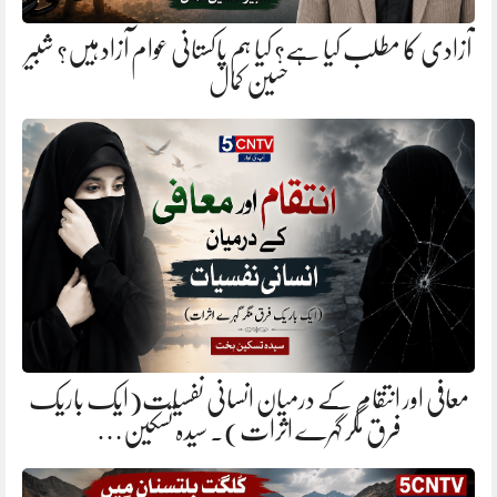
آزادی کا مطلب کیا ہے؟ کیا ہم پاکستانی عوام آزاد ہیں؟ شبیر
حسین کمال
معافی اور انتقام کے درمیان انسانی نفسیات(ایک باریک
فرق مگر گہرے اثرات). سیدہ تسکین…