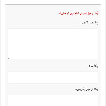
آپکا ای میل ایڈریس شائع نہیں کیا جائے گا
اپنا تبصرہ لکھیں
آپکا نام
*
آپکا ای میل ایڈریس
*