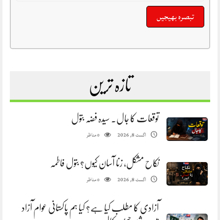
تازہ ترین
توقعات کا جال. سیدہ فضہ بتول
مناظر
اگست 8, 2026
0
نکاح مشکل، زنا آسان کیوں؟ بتول فاطمہ
مناظر
اگست 8, 2026
0
آزادی کا مطلب کیا ہے؟ کیا ہم پاکستانی عوام آزاد