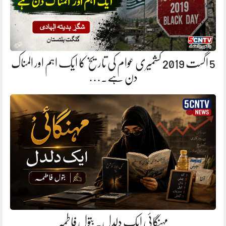
5 اگست 2019 کشمیری عوام کی تاریخ کا ایک اہم اور المناک
دن ہے.…
مہنگائی ایک دلدل. بتول فاطمہ