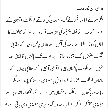
5 سی این نیوز ویب
شگر علماۓ امامیہ شگر نے گندم سبسڈی کی خاتمے کو گلگت بلتستان کے
عوام کے منہ نے نوالہ چھیننے کی مترادف قرار دیتے ہوئے مخالفت کا
اعلان کردیا۔ علمائے امامیہ کی آفس سے جاری پریس ریلیز کے مطابق
گلگت بلتستان ایک متنازعہ علاقہ ہے جو اب تک پاکستان کا ائینی حصہ
نہیں ہے حکومت پاکستان بین الاقوامی قوانین کے مطابق یہاں کے
باسیوں کو مختلف اشیاۓ خورد ونوش پر سبسڈی دینے کا پابند ہے مگر
ریاست پاکستان نے گلگت بلتستان میں دیے گئے مختلف اشیاء پر سے
سبسڈی ختم کرتے کرتے اب صرف گندم پر ہی سبسڈی دی جاتی ہے جو