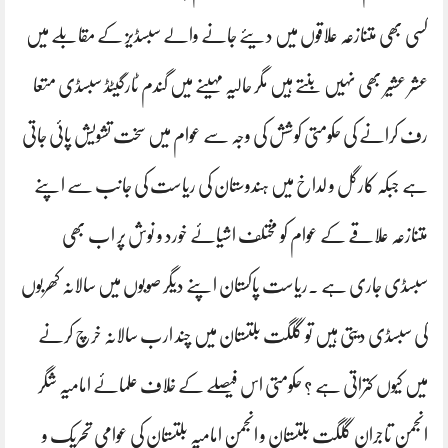
کسی بھی متنازعہ علاقوں میں دیئے جانے والے سبسڈیز کے مقابلے میں
عشر عشیر بھی نہیں بنتے ہیں مگر حالیہ مہینے میں گندم ٹارگیٹڈ سبسڈی متعا
رف کرانے کی حکومتی کوشش کی وجہ سے عوام میں سخت تشویش پائی جاتی
ہے جبکہ کارگل و لداخ میں ہندوستان کی ریاست کی جانب سے اپنے
متنازعہ علاقے کے عوام کو مختلف اشیائے خورد و نوش پر اب بھی
سبسڈی جاری ہے ۔ریاست پاکستان اپنے دیگر صوبوں میں سالانہ کھربوں
کی سبسڈی دیتی ہیں تو گلگت بلتستان میں چند ارب سالانہ خرچ کرنے
میں کیوں کتراتی ہے ؟ حکومتی اس فیصلے کے خلاف علمائے امامیہ شگر
انجمن تاجران گلگت بلتستان و انجمن امامیہ بلتستان کی عوامی تحریک و