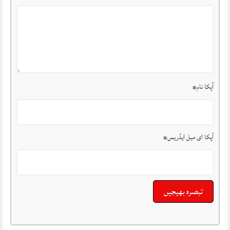
آپکا نام
*
آپکا ای میل ایڈریس
*