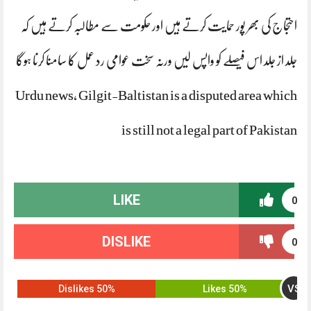
احتجاج کی بھر پور حمایت کرتے ہیں اور حکومت سے مطالبہ کرتے ہیں کہ
جلد از جلد اس فیصلے کو واپس لیں ورنہ سخت عوامی رد عمل کا سامنا کرنا ہوگا
Urdu news, Gilgit-Baltistan is a disputed area which
is still not a legal part of Pakistan
LIKE
0
DISLIKE
0
VS
50% Dislikes
50% Likes