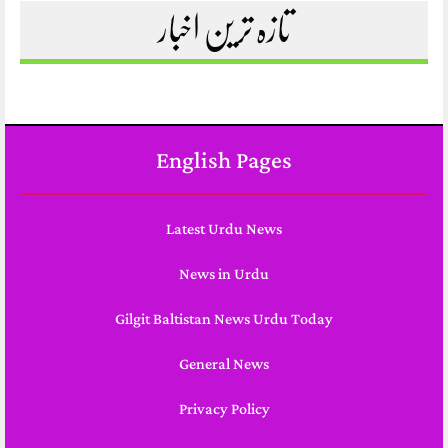
تازہ ترین اخبار
English Pages
Latest Urdu News
News in Urdu
Gilgit Baltistan News Urdu Today
General News
Privacy Policy