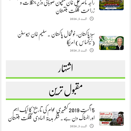
راجہ ناصر علی خان مقپون صوبائی وزیر جنگلات و
زراعت گلگت بلتستان
اگست 5, 2026
سبز پاکستان، خوشحال پاکستان . سلیم خان ہیوسٹن
(ٹیکساس) امریکا
اگست 5, 2026
اشتہار
مقبول ترین
5 اگست 2019 کشمیری عوام کی تاریخ کا ایک اہم
اور المناک دن ہے. شگر ہدیتہ الہادی گلگت بلتستان
اگست 5, 2026