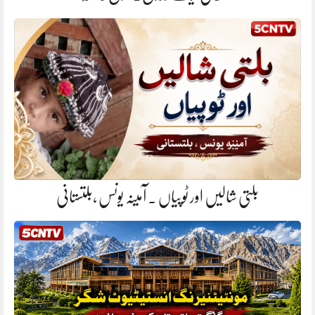
بلتی شالیں اور ٹوپیاں . آمینہ یونس ،بلتستانی