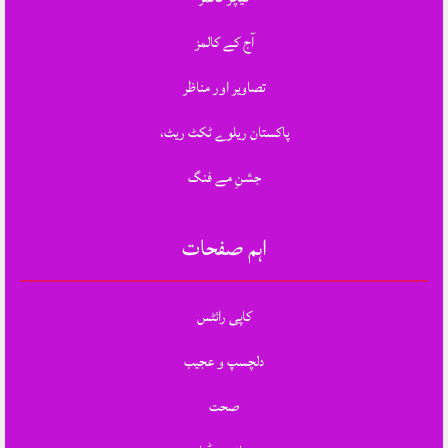
آج کے کالمز
تصاویر اور مناظر
پاکستان ریلوے ٹکٹ ریٹ،
جشنِ مے فنگ
اہم صفحات
کاپی رائٹس
دلچسپ و عجیب
صحت