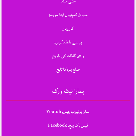
ملٹی میڈیا
موبائل کمپنیوں ڈیٹا سروسز
کاروبار
ہم سے رابطہ کریں.
وادی گلگت کی تاریخ
ضلع ہنزہ کا تایخ
ہمارا نیٹ ورک
ہمارا یوٹیوب چینل, Youtub
فیس بک پیج, Facebook