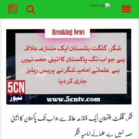
Skip
to
content
شگر، گلگت بلتستان ایک متنازعہ علاقہ ہے جو اب تک پاکستان کا ائینی
حصہ نہیں ہے علمائے امامیہ شگر