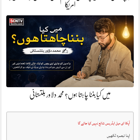
امریکا
میں کیا بننا چاہتا ہوں؟ محمد دلاور بلتستانی
آپکا ای میل ایڈریس شائع نہیں کیا جائے گا
اپنا تبصرہ لکھیں