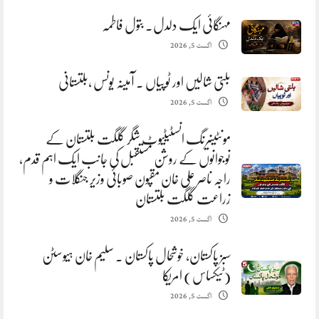
مہنگائی ایک دلدل. بتول فاطمہ
اگست 5, 2026
بلتی شالیں اور ٹوپیاں . آمینہ یونس ،بلتستانی
اگست 5, 2026
مونٹینیرنگ انسٹیٹیوٹ شگر گلگت بلتستان کے
نوجوانوں کے روشن مستقبل کی جانب ایک اہم قدم،
راجہ ناصر علی خان مقپون صوبائی وزیر جنگلات و
زراعت گلگت بلتستان
اگست 5, 2026
سبز پاکستان، خوشحال پاکستان . سلیم خان ہیوسٹن
(ٹیکساس) امریکا
اگست 5, 2026