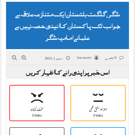
شگر، گلگت بلتستان ایک متنازعہ علاقہ ہے
جو اب تک پاکستان کا ائینی حصہ نہیں ہے
علمائے امامیہ شگر
0 تبصرے
5cn news
دسمبر 1, 2023
اس خبر پر اپنی رائے کا اظہار کریں
بہتر ہو سکتی تھی
سخت نا پسند
0 Votes
0 Votes