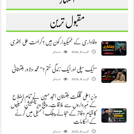
مقبول ترین
وفاداری کے ٹھیکیدار کون ہیں؟ کرامت علی جعفری
مناظر
اگست 8, 2026
0
“ایک سپلی اور ایک زندگی ختم؟” محمد دلاور بلتستانی
مناظر
اگست 8, 2026
0
وزیر اعلیٰ گلگت بلتستان امجد حسین نے تمام اضلاع
کے نمبرداروں سے ملاقات، ویلج ویریفکیشن کمیٹیوں
کا قیام دفاتر کے بجائے پبلک اسمبلی میں کرنے
کے احکامات
مناظر
اگست 8, 2026
0