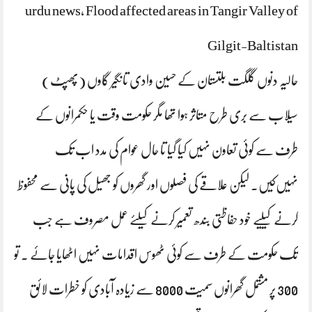
urdu news, Flood affected areas in Tangir Valley of
Gilgit-Baltistan
حالیہ دنوں گلگت بلتستان کے حسین وادی تانگیر گاوں (پھپٹ)
سیلاب سے بری طرح متاثر ہوا تھا مگر حکومت وقت یا حکمرانوں کے
طرف سے کوئی تعاون نہیں کیا گیا تا حال عوام کی مدد اب تک
نہیں‌کیں‌. لیکن علاقے کی فصلوں اور گھروں کو جھیل کی پانی سے محفوظ
کرنے کیلیے خود حفاظتی بندھ تعمیر کرنے کیلئے عمل مصروف ہے جب
تک حکومت کے طرف سے کوئی ٹھوس اقدامات نہیں اٹھایا جائے . تو
300 پر مشتمل گھرانوں سمیت 8000 سے زیادہ آبادی کو خطرات لائق