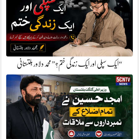
“ایک سپلی اور ایک زندگی ختم؟” محمد دلاور بلتستانی