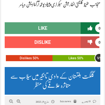
منجانب حفیظ گلگتی انفارمیشن سیکرٹری پیپلز یوتھ آرگنائزیشن دیامر
LIKE
0
DISLIKE
0
VS
50% Dislikes
50% Likes
گلگت بلتستان کے وادی تانگیر میں‌سیلاب سے
متاثرہ علاقے کی منظر
0 تبصرے
5cn news
مارچ 9, 2023