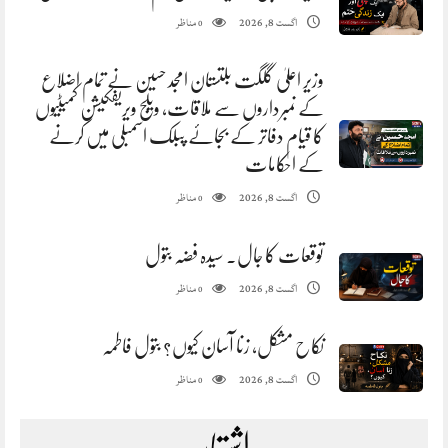
مناظر
اگست 8, 2026
0
وزیر اعلیٰ گلگت بلتستان امجد حسین نے تمام اضلاع
کے نمبرداروں سے ملاقات، ویلج ویریفکیشن کمیٹیوں
کا قیام دفاتر کے بجائے پبلک اسمبلی میں کرنے
کے احکامات
مناظر
اگست 8, 2026
0
توقعات کا جال. سیدہ فضہ بتول
مناظر
اگست 8, 2026
0
نکاح مشکل، زنا آسان کیوں؟ بتول فاطمہ
مناظر
اگست 8, 2026
0
اشتہار