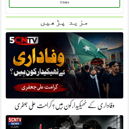
0 Votes
مزید پڑھیں
وفاداری کے ٹھیکیدار کون ہیں؟ کرامت علی جعفری