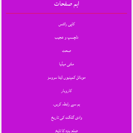
اہم صفحات
کاپی رائٹس
دلچسپ و عجیب
صحت
ملٹی میڈیا
موبائل کمپنیوں ڈیٹا سروسز
کاروبار
ہم سے رابطہ کریں.
وادی گلگت کی تاریخ
ضلع ہنزہ کا تایخ