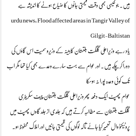
ہیں‌. جو کیسی بھی وقت قیمتی جانوں کا ضیاع ہونے کا اندیشہ ہے
urdu news, Flood affected areas in Tangir Valley of
Gilgit-Baltistan
یاد رہے وزیراعلی گلگت بلتستان کابینہ کے وزیرو سمیت اس گاؤں کی
دورا کرچکے ہیں‌. اور عوام سے بہت سارے وعدے بھی کیا تھا مگر اب
تک کوئی وعدہ پورا نہ ہوسکا
عوام پھپٹ ایک دفعہ پھر وزیراعلی گلگت بلتستان چیف سکریٹری
گلگت بلتستان سے مطالبہ کرتے ہیں کہ جلدی از جلد گاوں پھپٹ میں
پروٹیکٹو وال تعمیر کیا جائے تاکہ لوگوں کی قیمتی جانیں اور املاک محفوظ ہو.