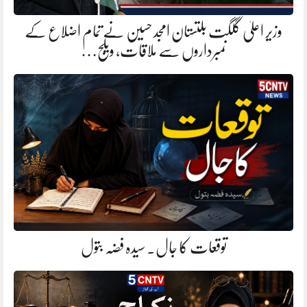
وزیر اعلیٰ گلگت بلتستان امجد حسین نے تمام اضلاع کے
نمبرداروں سے ملاقات، ویلج…
توقعات کا جال. سیدہ فضہ بتول