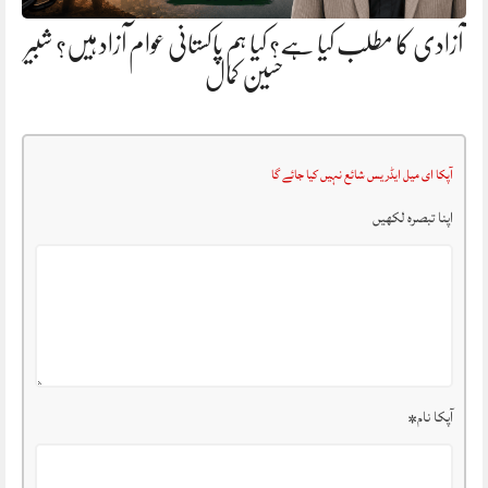
آزادی کا مطلب کیا ہے؟ کیا ہم پاکستانی عوام آزاد ہیں؟ شبیر
حسین کمال
آپکا ای میل ایڈریس شائع نہیں کیا جائے گا
اپنا تبصرہ لکھیں
آپکا نام
*