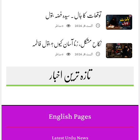
توقعات کا جال. سیدہ فضہ بتول
مناظر
اگست 8, 2026
0
نکاح مشکل، زنا آسان کیوں؟ بتول فاطمہ
مناظر
اگست 8, 2026
0
تازہ ترین اخبار
English Pages
Latest Urdu News