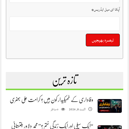
آپکا ای میل ایڈریس
*
تازہ ترین
وفاداری کے ٹھیکیدار کون ہیں؟ کرامت علی جعفری
مناظر
اگست 8, 2026
0
“ایک سپلی اور ایک زندگی ختم؟” محمد دلاور بلتستانی