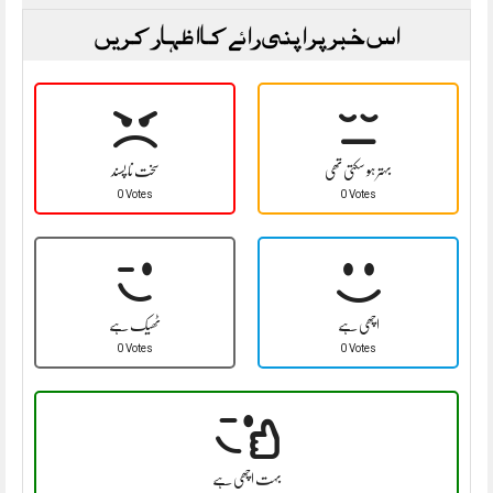
اس خبر پر اپنی رائے کا اظہار کریں
بہتر ہو سکتی تھی
سخت نا پسند
0 Votes
0 Votes
اچھی ہے
ٹھیک ہے
0 Votes
0 Votes
بہت اچھی ہے