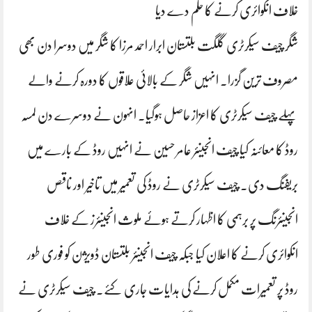
خلاف انکوائری کرنے کا حکم دے دیا
شگر چیف سیکرٹری گلگت بلتستان ابرار احمد مرزا کا شگر میں دوسرا دن بھی
مصروف ترین گزرا۔ انہیں شگر کے بالائی علاقوں کا دورہ کرنے والے
پہلے چیف سیکرٹری کا اعزاز حاصل ہوگیا۔ انہون نے دوسرے دن لمسہ
روڈ کا معائنہ کیا چیف انجینئر عامر حسین نے انہیں روڈ کے بارے میں
بریفنگ دی۔ چیف سیکرٹری نے روڈ کی تعمیر میں تاخیر اور ناقص
انجینئرنگ پر برہمی کا اظہار کرتے ہوئے ملوث انجینئرز کے خلاف
انکوائری کرنے کا اعلان کیا جبکہ چیف انجینئر بلتستان ڈویژن کو فوری طور
روڈ پر تعمیرات مکمل کرنے کی ہدایات جاری کئے۔ چیف سیکرٹری نے