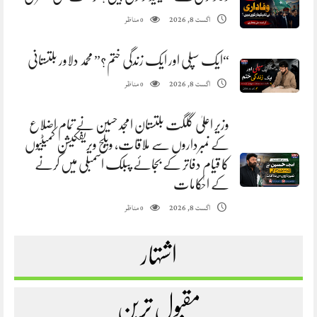
مناظر
اگست 8, 2026
0
“ایک سپلی اور ایک زندگی ختم؟” محمد دلاور بلتستانی
مناظر
اگست 8, 2026
0
وزیر اعلیٰ گلگت بلتستان امجد حسین نے تمام اضلاع
کے نمبرداروں سے ملاقات، ویلج ویریفکیشن کمیٹیوں
کا قیام دفاتر کے بجائے پبلک اسمبلی میں کرنے
کے احکامات
مناظر
اگست 8, 2026
0
اشتہار
مقبول ترین