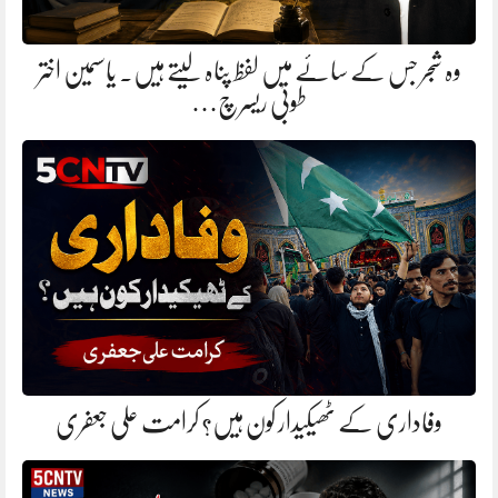
وہ شجر جس کے سائے میں لفظ پناہ لیتے ہیں. یاسمین اختر
طوبیٰ ریسرچ…
وفاداری کے ٹھیکیدار کون ہیں؟ کرامت علی جعفری