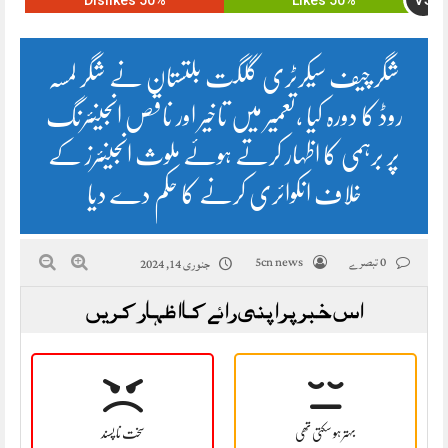
VS
50% Dislikes
50% Likes
شگر چیف سیکرٹری گلگت بلتستان نے شگر لمسہ
روڈ کا دورہ کیا ،تعمیر میں تاخیر اور ناقص انجینئرنگ
پر برہمی کا اظہار کرتے ہوئے ملوث انجینئرز کے
خلاف انکوائری کرنے کا حکم دے دیا
0 تبصرے
5cn news
جنوری 14, 2024
اس خبر پر اپنی رائے کا اظہار کریں
بہتر ہو سکتی تھی
سخت نا پسند