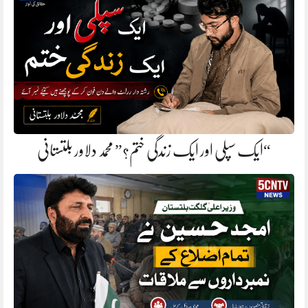
“ایک سپلی اور ایک زندگی ختم؟” محمد دلاور بلتستانی