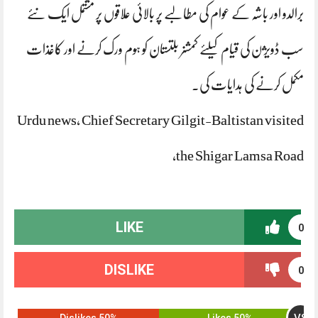
برالدو اور باشہ کے عوام کی مطالبے پر بالائی علاقوں پر مشتمل ایک نئے
سب ڈویژن کی قیام کیلئے کمشنر بلتستان کو ہوم ورک کرنے اور کاغذات
مکمل کرنے کی ہدایات کی۔
Urdu news, Chief Secretary Gilgit-Baltistan visited
the Shigar Lamsa Road,
LIKE
0
DISLIKE
0