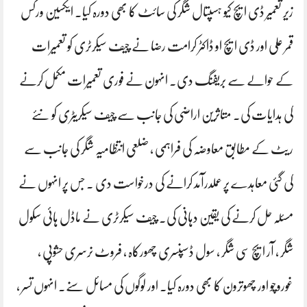
زیر تعمیر ڈی ایچ کیو ہسپتال شگر کی سائٹ کا بھی دورہ کیا۔ ایکسین ورکس
قمر علی اور ڈی ایچ او ڈاکٹر کرامت رضا نے چیف سیکرٹری کو تعمیرات
کے حوالے سے بریفنگ دی۔ انہون نے فوری تعمیرات مکمل کرنے
کی ہدایات کی۔ متاثرین اراضی کی جانب سے چیف سیکریٹری کو نئے
ریٹ کے مطابق معاوضہ کی فراہمی ، ضلعی انتظامیہ شگر کی جانب سے
کی گئی معاہدے پر عملدرآمد کرانے کی درخواست دی ۔ جس پر انہوں نے
مسئلہ حل کرنے کی یقین دہانی کی۔ چیف سیکرٹری نے ماڈل ہائی سکول
شگر ، آر ایچ سی شگر ، سول ڈسپنسری چھورکاہ ، فروٹ نرسری حشوپی ،
غوروچو اور چھوترون کا بھی دورہ کیا۔ اور لوگوں کی مسائل سنے۔ انہوں تسر ،