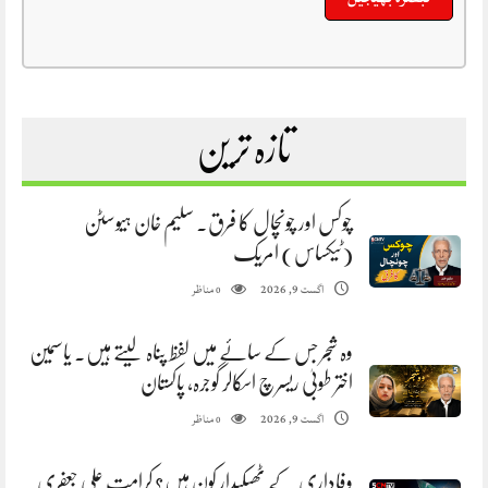
تازہ ترین
چوکس اور چونچال کا فرق. سلیم خان ہیوسٹن
(ٹیکساس) امریک
مناظر
اگست 9, 2026
0
وہ شجر جس کے سائے میں لفظ پناہ لیتے ہیں. یاسمین
اختر طوبیٰ ریسرچ اسکالر گوجرہ، پاکستان
مناظر
اگست 9, 2026
0
وفاداری کے ٹھیکیدار کون ہیں؟ کرامت علی جعفری