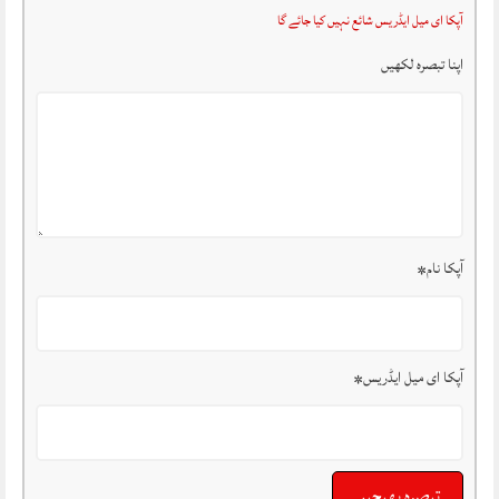
آپکا ای میل ایڈریس شائع نہیں کیا جائے گا
اپنا تبصرہ لکھیں
آپکا نام
*
آپکا ای میل ایڈریس
*