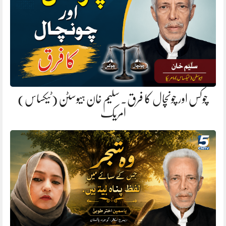
چوکس اور چونچال کا فرق. سلیم خان ہیوسٹن (ٹیکساس)
امریک