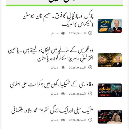
چوکس اور چونچال کا فرق. سلیم خان ہیوسٹن
(ٹیکساس) امریک
مناظر
اگست 9, 2026
0
وہ شجر جس کے سائے میں لفظ پناہ لیتے ہیں. یاسمین
اختر طوبیٰ ریسرچ اسکالر گوجرہ، پاکستان
مناظر
اگست 9, 2026
0
وفاداری کے ٹھیکیدار کون ہیں؟ کرامت علی جعفری
مناظر
اگست 8, 2026
0
“ایک سپلی اور ایک زندگی ختم؟” محمد دلاور بلتستانی
مناظر
اگست 8, 2026
0