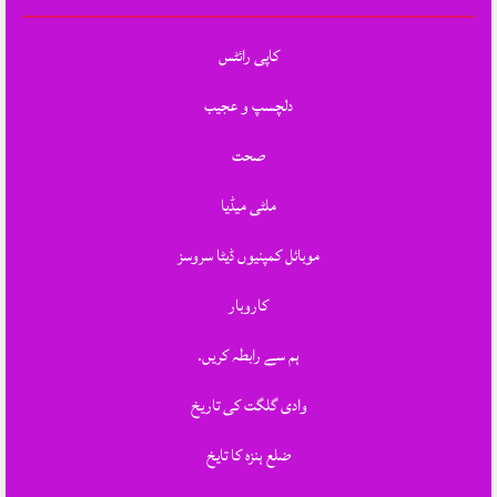
کاپی رائٹس
دلچسپ و عجیب
صحت
ملٹی میڈیا
موبائل کمپنیوں ڈیٹا سروسز
کاروبار
ہم سے رابطہ کریں.
وادی گلگت کی تاریخ
ضلع ہنزہ کا تایخ