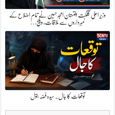
وزیر اعلیٰ گلگت بلتستان امجد حسین نے تمام اضلاع کے
نمبرداروں سے ملاقات، ویلج…
توقعات کا جال. سیدہ فضہ بتول