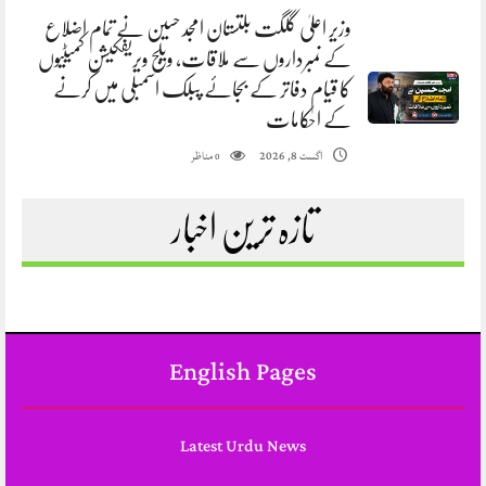
وزیر اعلیٰ گلگت بلتستان امجد حسین نے تمام اضلاع
کے نمبرداروں سے ملاقات، ویلج ویریفکیشن کمیٹیوں
کا قیام دفاتر کے بجائے پبلک اسمبلی میں کرنے
کے احکامات
مناظر
اگست 8, 2026
0
تازہ ترین اخبار
English Pages
Latest Urdu News