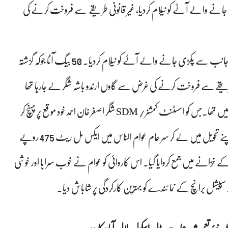
انے والے آٹے کو نیلام کردیا، غیر قانونی طریقے سے فروخت کرنے کی
شگر(5 سی این نیوز) اسسٹنٹ کمشنر شگر نے گزشتہ دنوں پولیس کی جانب سے پکڑی جانے والے آٹے کو نیلام کردیا۔ 50 بیگ آٹا جوکہ گزشتہ
 طریقے سے فروخت کرنے کی غرض سے گاوں ارندو باشہ شگر لے جارہا تھا
جہاں پولیس چوکی گلاپ پور ہے عملوں نے پکڑ کر پولیس کے قبضے میں تھا۔جس کو اسسٹنٹ کمشنر/ SDM شگر اصغر خان احمد خود موقع پر پہنچ کر
سمری ٹرائل کیا اور ضبط شدہ آٹا 50 عدد 20 کے جی کے تھیلے کو اپنے تحویل میں لے کر سر عام عوام الناس میں ایکس مل ریٹ 475 روپے
ر حاصل شدہ رقم مبلغ 23275 کو TR-6 گورنمنٹ کے خزانے میں جمع کروایا گیا۔ اس کاروائی کو عوام نے خوب سراہا اور خوشی
 سپیشل برانچ کے نما ئندے کو بہترین کارکردگی پر شاباش دیا۔