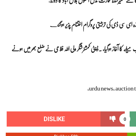
 نئے تعمیرشدہ عمارت مڈل اسکول ہلال آباد کا دورہ
,
ے
یلے کا آغاز ہوگیا، ۔ڈپٹی کمشنرشگر ولی اللہ فلاحی نے ضلع بھر میں ہونے
urdu news, auction th
DISLIKE
0