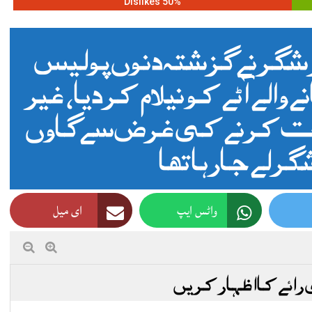
50% Dislikes
ر نے گزشتہ دنوں پولیس
لے آٹے کو نیلام کردیا، غیر
خت کرنے کی غرض سے گاوں
گر لے جارہا تھا
واٹس ایپ
ای میل
 رائے کا اظہار کریں