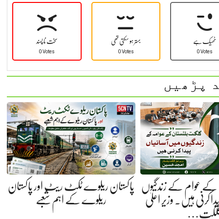
ٹھیک ہے
بہتر ہو سکتی تھی
سخت نا پسند
0 Votes
0 Votes
0 Votes
 پڑھیں
کے عوام کے زندگیوں
پاکستان ریلوے ٹکٹ ریٹ اور پاکستان
ا کرنی ہیں. وزیر اعلیٰ
ریلوے کے اہم شعبے
لگت…