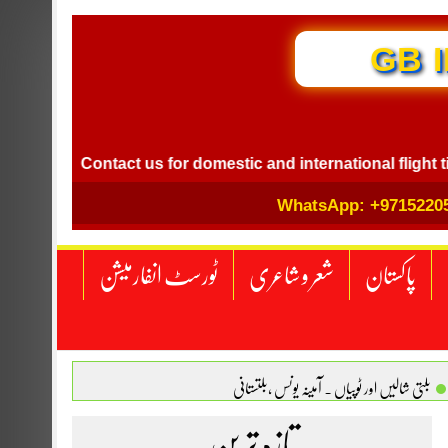
GB I
Contact us for domestic and international flight ticket b
WhatsApp: +9715220
پاکستان
شعر و شاعری
ٹورسٹ انفارمیشن
بلتی شالیں اور ٹوپیاں . آمینہ یونس ،بلتستانی
 نگاہ . محمد اسامہ مہر(ملتان )
تازہ ترین