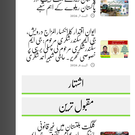
پاکستان ریلوے کے اہم شعبے
اگست 7, 2026
ایوانِ اقتدار کا انکسار المزاج درویش،
جی ایم سکندرشگری مرحوم: جی ایم
سکندرشگری مرحوم کی پہلی برسی پر
خصوصی تحریر. حاجی شبیر احمد شگری
اگست 6, 2026
اشتہار
مقبول ترین
گلگت بلتستان میں غیر قانونی