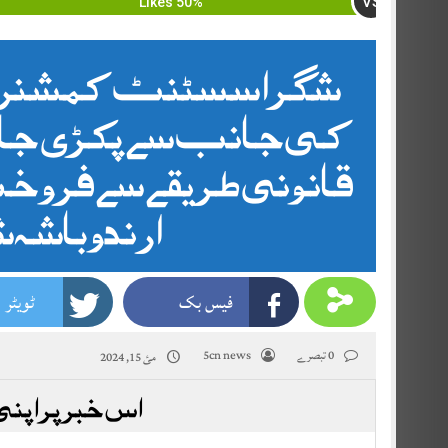
VS
50% Likes
شگر اسسٹنٹ کمشنر شگ
کی جانب سے پکڑی جانے وا
قانونی طریقے سے فرو
ارندو باشہ ش
فیس بک
ٹویٹر
0 تبصرے
5cn news
مئ 15, 2024
اس خبر پر اپنی