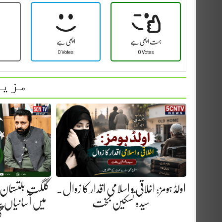
بہت اچھی ہے
اچھی ہے
0 Votes
0 Votes
مزید
اولڈ ہومز: اخلاقی و اسلامی اقدار کا زوال.
گلگت بلتستان 
سیدہ تسکین بخت
میں آسانیاں پید
گ