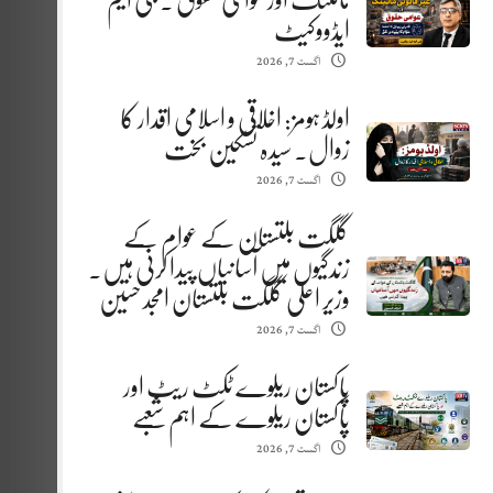
مائننگ اور عوامی حقوق . جی ایم
ایڈووکیٹ
اگست 7, 2026
اولڈ ہومز: اخلاقی و اسلامی اقدار کا
زوال. سیدہ تسکین بخت
اگست 7, 2026
گلگت بلتستان کے عوام کے
زندگیوں میں آسانیاں پیدا کرنی ہیں.
وزیر اعلیٰ گلگت بلتستان امجد حسین
اگست 7, 2026
پاکستان ریلوے ٹکٹ ریٹ اور
پاکستان ریلوے کے اہم شعبے
اگست 7, 2026