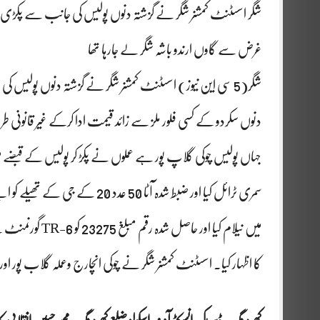
شگر اسسٹنٹ کمشنر شگر نے گزشتہ دنوں پولیس کی جانب سے پکڑی ج
غرض سے گاوں ارندو باشہ شگر لے جارہا تھا
دنوں سکردو کے کسی فلور ملز سے زائد قیمت ادا کرکے غیر قانونی
میں نیلام کیا او
کا اظہار کیا۔ اسسٹنٹ کمشنر شگر نے چوکی انچارج وعملہ گلاب پور اور