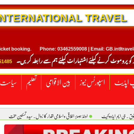
NTERNATIONAL TRAVEL
ooking.
Phone: 03462559008 | Email: GB.intltravel@gmai
 کو پروموٹ کرنے کیلئے اشتہارات کیلئے ہم سے رابطہ کریں۔
51485
 اپڈیٹ
اسپورٹس نیوز
بین الاقوامی
تعلیم
سیاست
قوق . جی ایم ایڈووکیٹ
اولڈ ہومز: اخلاقی و اسلامی اقدار کا زوال. سیدہ تسکین بخت
ٹیکساس) امریکا
یومِ استحصالِ کشمیر انجینیئر علی رضوان چوہدری
برقع پوشی اور مرد کی