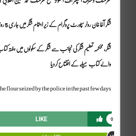
کھرمنگ ڈسڑک انسپکٹر آف اسکولز ضلع کھرمنگ محمد حسین انقلابی کا
شگر آغا خان رولر سپورٹ پروگرام کے زیر اہتمام شگر میں جاری 5 روزہ ای سی ڈی کی تربیتی پروگرام اختتام پذیر ہوگئ
شگر، محکمہ تعلیم شگر کی نجانب سے شگر کے سکولوں میں ہفتہ کتاب م
والے کتاب میلے کے افتتاح کردیا
e flour seized by the police in the past few days,
LIKE
0