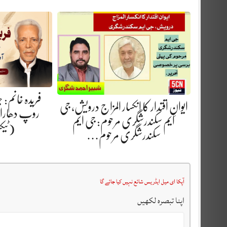
فریدہ خانم:
ایوانِ اقتدار کا انکسار المزاج درویش، جی
روپ دھارا.
ایم سکندرشگری مرحوم: جی ایم
(ٹیک
سکندرشگری مرحوم…
آپکا ای میل ایڈریس شائع نہیں کیا جائے گا
اپنا تبصرہ لکھیں