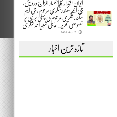
ایوانِ اقتدار کا انکسار المزاج درویش،
جی ایم سکندرشگری مرحوم: جی ایم
سکندرشگری مرحوم کی پہلی برسی پر
خصوصی تحریر. حاجی شبیر احمد شگری
اگست 6, 2026
تازہ ترین اخبار