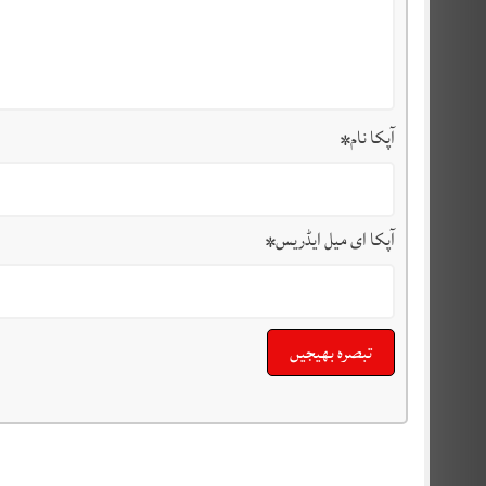
آپکا نام
*
آپکا ای میل ایڈریس
*