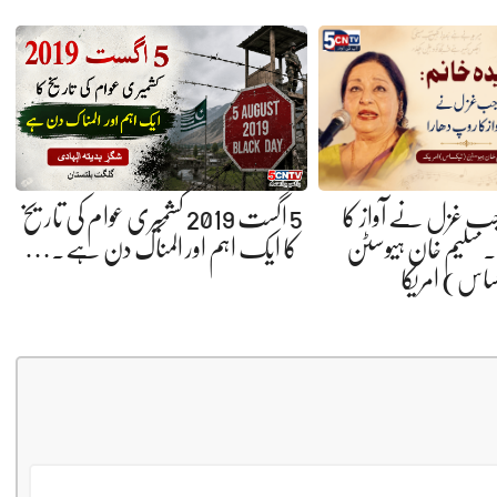
 جب غزل نے آواز کا
5 اگست 2019 کشمیری عوام کی تاریخ
 سلیم خان ہیوسٹن
کا ایک اہم اور المناک دن ہے.…
ساس) امریکا