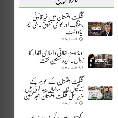
گلگت بلتستان میں غیر قانونی
مائننگ اور عوامی حقوق . جی ایم
ایڈووکیٹ
اگست 7, 2026
اولڈ ہومز: اخلاقی و اسلامی اقدار کا
زوال. سیدہ تسکین بخت
اگست 7, 2026
گلگت بلتستان کے عوام کے
زندگیوں میں آسانیاں پیدا کرنی ہیں.
وزیر اعلیٰ گلگت بلتستان امجد حسین
اگست 7, 2026
پاکستان ریلوے ٹکٹ ریٹ اور