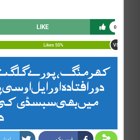
LIKE
0
VS
50% Likes
کھرمنگ ، پورے گلگت 
دور افتادہ اور ایل او س
میں بھی سبسڈی کی 
د
فیس بک
ٹویٹر