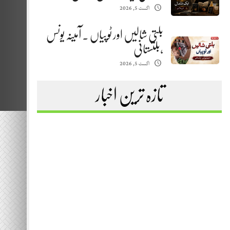
اگست 5, 2026
بلتی شالیں اور ٹوپیاں . آمینہ یونس
،بلتستانی
اگست 5, 2026
تازہ ترین اخبار