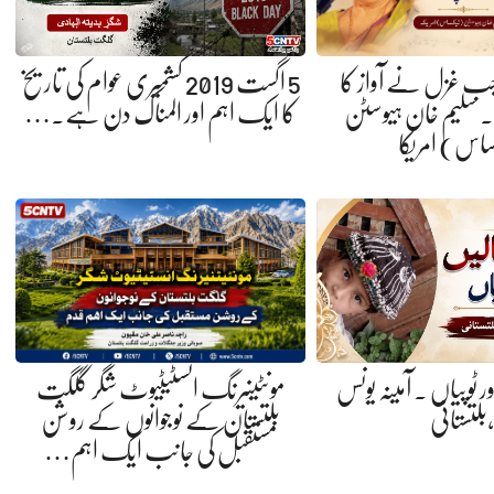
 جب غزل نے آواز کا
5 اگست 2019 کشمیری عوام کی تاریخ
 سلیم خان ہیوسٹن
کا ایک اہم اور المناک دن ہے.…
ساس) امریکا
ر ٹوپیاں . آمینہ یونس
مونٹینیرنگ انسٹیٹیوٹ شگر گلگت
،بلتستانی
بلتستان کے نوجوانوں کے روشن
مستقبل کی جانب ایک اہم…