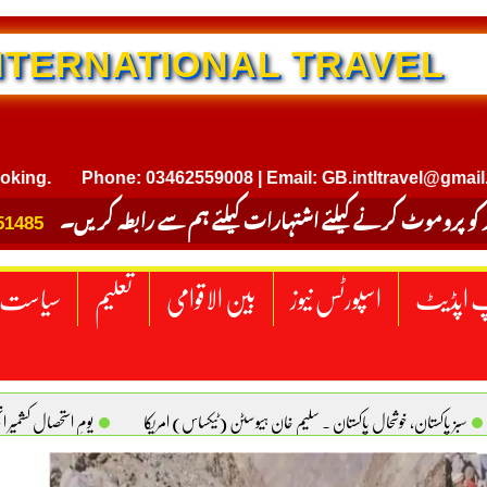
 TRAVEL
Phone: 03462559008 | Email: GB.intltravel@gmail.com
 کو پروموٹ کرنے کیلئے اشتہارات کیلئے ہم سے رابطہ کریں۔
51485
 اپڈیٹ
اسپورٹس نیوز
بین الاقوامی
تعلیم
سیاست
سبز پاکستان، خوشحال پاکستان . سلیم خان ہیوسٹن (ٹیکساس) امریکا
یومِ استحصالِ کشمیر 
سانیت کی اصل پہچان. یاسر دانیال صابری