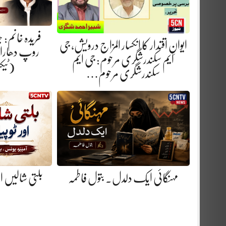
فریدہ خانم:
ایوانِ اقتدار کا انکسار المزاج درویش، جی
روپ دھارا.
ایم سکندرشگری مرحوم: جی ایم
(ٹیک
سکندرشگری مرحوم…
مہنگائی ایک دلدل. بتول فاطمہ
بلتی شالیں او