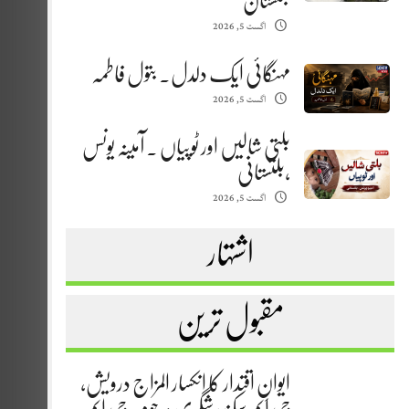
بلتستان
اگست 5, 2026
مہنگائی ایک دلدل. بتول فاطمہ
اگست 5, 2026
بلتی شالیں اور ٹوپیاں . آمینہ یونس
،بلتستانی
اگست 5, 2026
اشتہار
مقبول ترین
ایوانِ اقتدار کا انکسار المزاج درویش،