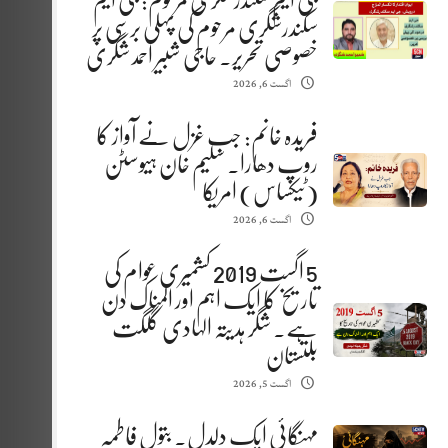
جی ایم سکندرشگری مرحوم: جی ایم
سکندرشگری مرحوم کی پہلی برسی پر
خصوصی تحریر. حاجی شبیر احمد شگری
اگست 6, 2026
فریدہ خانم: جب غزل نے آواز کا
روپ دھارا. سلیم خان ہیوسٹن
(ٹیکساس) امریکا
اگست 6, 2026
5 اگست 2019 کشمیری عوام کی
تاریخ کا ایک اہم اور المناک دن
ہے. شگر ہدیتہ الہادی گلگت
بلتستان
اگست 5, 2026
مہنگائی ایک دلدل. بتول فاطمہ