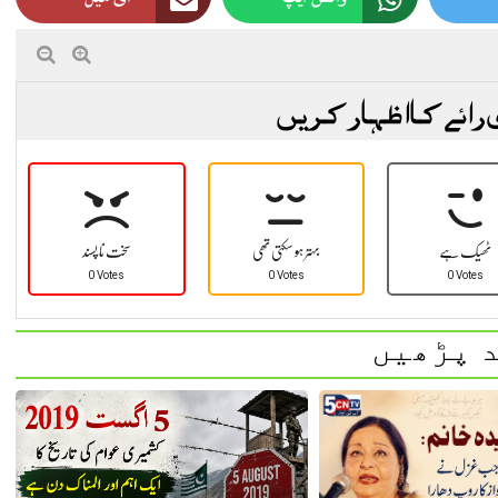
 رائے کا اظہار کریں
ٹھیک ہے
بہتر ہو سکتی تھی
سخت نا پسند
0 Votes
0 Votes
0 Votes
 پڑھیں