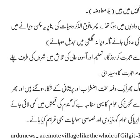
 تحویل میں ہیں ( بلا معاوضہ)۔
دیوں میں ہوتا تھا۔، پھر مافوق الذکر وجوہات کی بناپر یہ چمن ویرانے میں
 عوام کی مدد کی جائے تاکہ ویرانہ گلشن میں تبدیل ہوجائے)
 ہجرت کر روزگار، تعلیم اور آسودہ حالی کی تلاش میں شہروں کی طرف چلے
دم ہجرت کا وسیلہ بنی۔
 پھر ایک دفعہ سخت اضطراب اور پریشانی کے شکار ہوگئے ہیں اور پھر
ے گنوخ کی عوام کا یہی مطالبہ ہے کہ گندم کی قیمتوں میں کمی لائی جائے
ز ایریا کی عوام کو بنیادی اور خصوصی سہولیات بھی فراہم کیا جائے.
urdu news. a remote village like the whole of Gilgit-