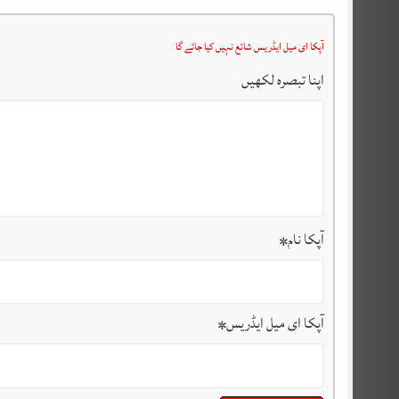
آپکا ای میل ایڈریس شائع نہیں کیا جائے گا
اپنا تبصرہ لکھیں
آپکا نام
*
آپکا ای میل ایڈریس
*