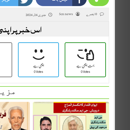
0 تبصرے
5cn news
جنوری 24, 2024
اس خبر پر اپنی
بہت اچھی ہے
اچھی ہے
0 Votes
0 Votes
مزید