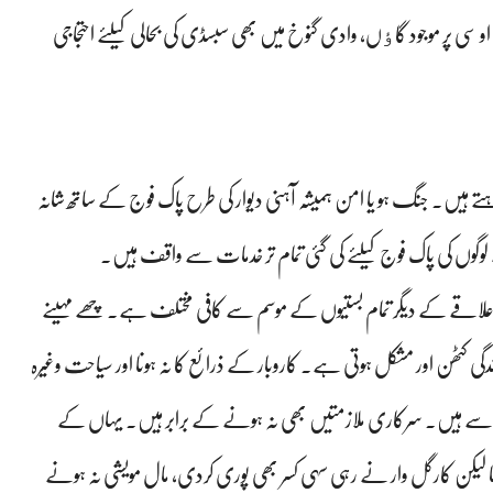
و سی پر موجود گاٶں، وادی گنوخ میں بھی سبسڈی کی بحالی کیلئے احتجاجی
تے ہیں۔ جنگ ہو یا امن ہمیشہ آہنی دیوار کی طرح پاک فوج کے ساتھ شانہ
 لوگوں کی پاک فوج کیلئے کی گئی تمام تر خدمات سے واقف ہیں۔
م علاقے کے دیگر تمام بستیوں کے موسم سے کافی مختلف ہے۔ چھے مہینے
 کٹھن اور مشکل ہوتی ہے۔ کاروبار کے ذرائع کا نہ ہونا اور سیاحت وغیرہ
ں سے ہیں۔ سرکاری ملازمتیں بھی نہ ہونے کے برابر ہیں۔ یہاں کے
تھا لیکن کارگل وار نے رہی سہی کسر بھی پوری کردی، مال مویشی نہ ہونے