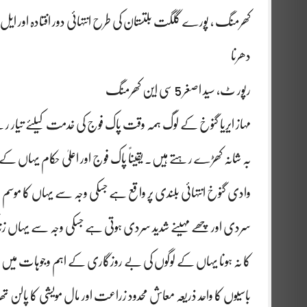
کھرمنگ ، پورے گلگت بلتستان کی طرح انتہائی دور افتادہ اور ایل ا
دھرنا
رپور ٹ، سید اصغر 5 سی این کھرمنگ
مہاز ایریا گنوخ کے لوگ ہمہ وقت پاک فوج کی خدمت کیلئے تیار رہ
بہ شانہ کھڑے رہتے ہیں۔ یقیناً پاک فوج اور اعلیٰ حکام یہاں کے
وادی گنوخ انتہائی بلندی پر واقع ہے جسکی وجہ سے یہاں کا موس
سردی اور چھے مہینے شدید سردی ہوتی ہے جسکی وجہ سے یہاں زندگی
کا نہ ہونا یہاں کے لوگوں کی بے روزگاری کے اہم وجوہات می
باسیوں کا واحد ذریعہ معاش محدود زراعت اور مال مویشی کا پالن 