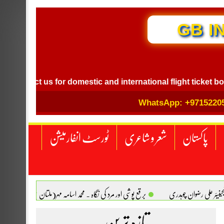
GB INTERNATIONAL
ct us for domestic and international flight ticket booking.
WhatsApp: +9715220
پاکستان
شعر و شاعری
ٹورسٹ انفارمیشن
انجینیئر علی رضوان چوہدری
برقع پوشی اور مرد کی نگاہ . محمد اسامہ مہر(ملتان )
تازہ ترین