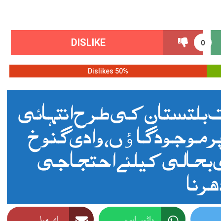
DISLIKE
0
50% Dislikes
بلتستان کی طرح انتہائی
ی پر موجود گاٶں، وادی گنوخ
بحالی کیلئے احتجاجی
ھرنا
واٹس ایپ
ای میل