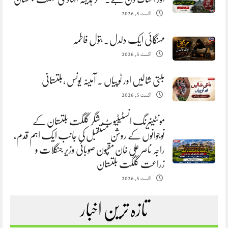
اگست 5, 2026
مہنگائی ایک دلدل. بتول فاطمہ
اگست 5, 2026
بلتی شالیں اور ٹوپیاں . آمینہ یونس ،بلتستانی
اگست 5, 2026
مونٹینیرنگ انسٹیٹیوٹ شگر گلگت بلتستان کے
نوجوانوں کے روشن مستقبل کی جانب ایک اہم قدم،
راجہ ناصر علی خان مقپون صوبائی وزیر جنگلات و
زراعت گلگت بلتستان
اگست 5, 2026
تازہ ترین اخبار