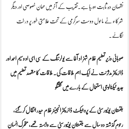
نقصان دہ ثابت ہورہا ہے.تقریب کے آخر میں مہمان خصوصی اور دیگر
شرکاء نے ماحول دوست سرگرمی کے تحت علامتی طور پر درخت
لگاۓ.
صوبائی وزیر تعلیم غلام شہزاد آغا سے یو لرننگ کے سی ای او وسیم احمد اور
ڈائریکٹر مدثرنت نے ایک اہم ملاقات کی۔ ملاقات کا مقصد تعلیم میں
جدید ٹیکنالوجی استعمال کے بارے میں گفتگو
بلتستان یونیورسٹی کے پروجیکٹ ڈائریکٹر انجینئر غلام حیدر انتقال کرگئے،
رحوم گذشتہ دو سال سے بلتستان یونیورسٹی سے وابستہ تھے، متحرک انسان