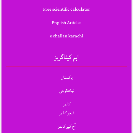
Free scientific calculator
English Articles
e challan karachi
اہم کیٹاگریز
پاکستان
ٹیکنالوجی
کالمز
فیچر کالمز
آج کے کالمز