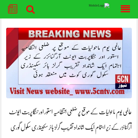
Skip
to
content
عالمی یوم ماحولیات کے موقع پر ضلعی انتظامیہ استور اور ننگاپربت ایونٹ
آرگنائزر کے زیر اہتمام ایک شانداد تقریب گرلز ہائر سکینڈری سکول گوری