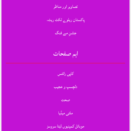
تصاویر اور مناظر
پاکستان ریلوے ٹکٹ ریٹ،
جشنِ مے فنگ
اہم صفحات
کاپی رائٹس
دلچسپ و عجیب
صحت
ملٹی میڈیا
موبائل کمپنیوں ڈیٹا سروسز