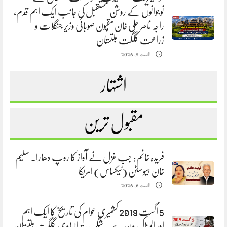
نوجوانوں کے روشن مستقبل کی جانب ایک اہم قدم،
راجہ ناصر علی خان مقپون صوبائی وزیر جنگلات و
زراعت گلگت بلتستان
اگست 5, 2026
اشتہار
مقبول ترین
فریدہ خانم: جب غزل نے آواز کا روپ دھارا. سلیم
خان ہیوسٹن (ٹیکساس) امریکا
اگست 6, 2026
5 اگست 2019 کشمیری عوام کی تاریخ کا ایک اہم
اور المناک دن ہے. شگر ہدیتہ الہادی گلگت بلتستان