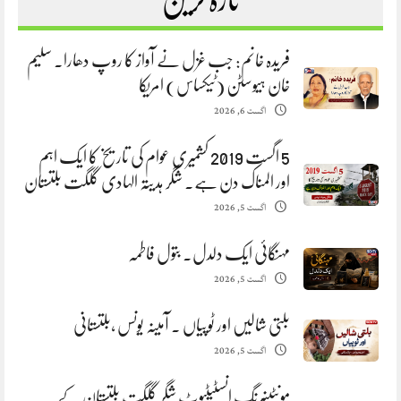
فریدہ خانم: جب غزل نے آواز کا روپ دھارا. سلیم
خان ہیوسٹن (ٹیکساس) امریکا
اگست 6, 2026
5 اگست 2019 کشمیری عوام کی تاریخ کا ایک اہم
اور المناک دن ہے. شگر ہدیتہ الہادی گلگت بلتستان
اگست 5, 2026
مہنگائی ایک دلدل. بتول فاطمہ
اگست 5, 2026
بلتی شالیں اور ٹوپیاں . آمینہ یونس ،بلتستانی
اگست 5, 2026
مونٹینیرنگ انسٹیٹیوٹ شگر گلگت بلتستان کے