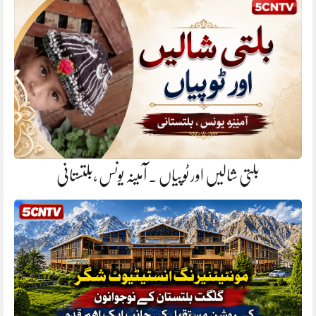
بلتی شالیں اور ٹوپیاں . آمینہ یونس ،بلتستانی