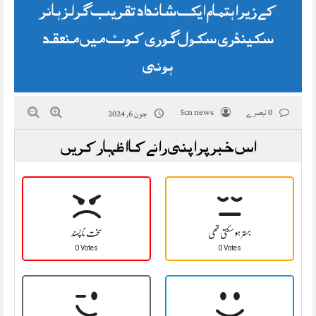
کے زیر اہتمام ایک شانداد تقریب گرلز ہائر
سکینڈری سکول گوری کوٹ میں منعقد
ہوئی
0 تبصرے
5cn news
جون 6, 2024
اس خبر پر اپنی رائے کا اظہار کریں
بہتر ہو سکتی تھی
سخت نا پسند
0 Votes
0 Votes