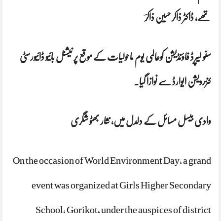
تھے، ڈاکٹر ذاکر حسین ذاکرؔ
سنو لیپرڈ فاؤنڈیشن کوعالمی یوم ماحولیات کے موقع پر نیشنل بائیو ڈائیورسٹی
کنزرویشن ایوارڈ سے نوازا گیا۔
وادی بیسل مسائل کے دلدل میں، نثار بھٹو شگری
On the occasion of World Environment Day, a grand
event was organized at Girls Higher Secondary
School, Gorikot, under the auspices of district