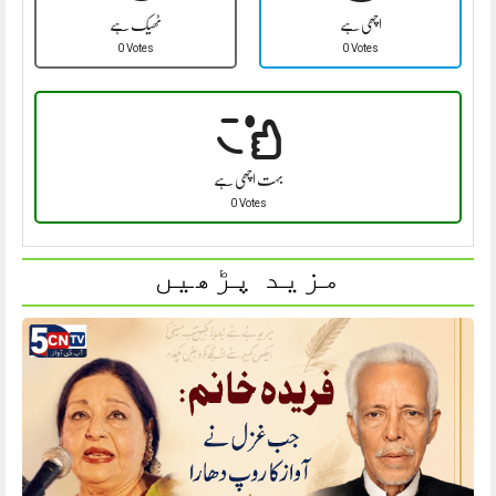
اچھی ہے
ٹھیک ہے
0 Votes
0 Votes
بہت اچھی ہے
0 Votes
مزید پڑھیں