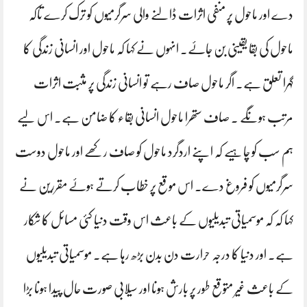
دے اور ماحول پر منفی اثرات ڈالنے والی سرگرمیوں کو ترک کرے تاکہ
ماحول کی بقا یقینی بن جاۓ. انہوں نے کہا کہ ماحول اور انسانی زندگی کا
گہرا تعلق ہے. اگر ماحول صاف رہے تو انسانی زندگی پر مثبت اثرات
مرتب ہونگے . صاف ستھرا ماحول انسانی بقاء کا ضامن ہے. اس لیے
ہم سب کو چاہیے کہ اپنے اردگرد ماحول کو صاف رکھے اور ماحول دوست
سرگرمیوں کو فروغ دے. اس موقع پر خطاب کرتے ہوۓ مقررین نے
کہا کہ کہ موسمیاتی تبدیلیوں کے باعث اس وقت دنیا کئی مسائل کا شکار
ہے. اور دنیا کا درجہ حرارت دن بدن بڑھ رہا ہے. موسمیاتی تبدیلیوں
کے باعث غیر متوقع طور پر بارش ہونا اور سیلابی صورت حال پیدا ہونا بڑا