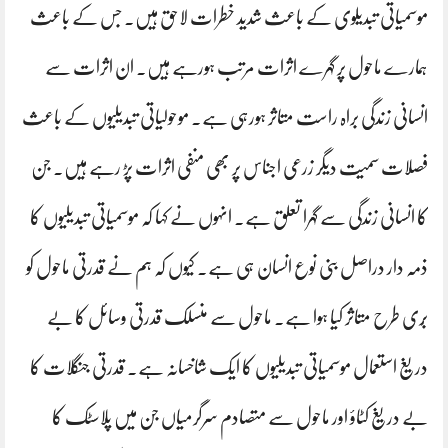
موسمیاتی تبدیلوی کے باعث شدید خطرات لاحق ہیں. جس کے باعث
ہمارے ماحول پر گہرے اثرات مرتب ہورہے ہیں. ان اثرات سے
انسانی زندگی براہ راست متاثر ہورہی ہے. موحولیاتی تبدیلیوں کے باعث
فصلات سمیت دیگر زرعی اجناس پر بھی منفی اثرات پڑ رہے ہیں. جن
کا انسانی زندگی سے گہرا تعلق ہے. انہوں نے کہا کہ موسمیاتی تبدیلیوں کا
ذمہ دار دراصل بنی نوع انسان ہی ہے. کیوں کہ ہم نے قدرتی ماحول کو
بُری طرح متاثر کیا ہوا ہے. ماحول سے منسلک قدرتی وسائل کا بے
دریغ استعمال موسمیاتی تبدیلیوں کا ایک شاخسانہ ہے. قدرتی جنگلات کا
بے دریغ کٹاؤ اور ماحول سے متصادم سرگرمیاں جن میں پلاسٹک کا