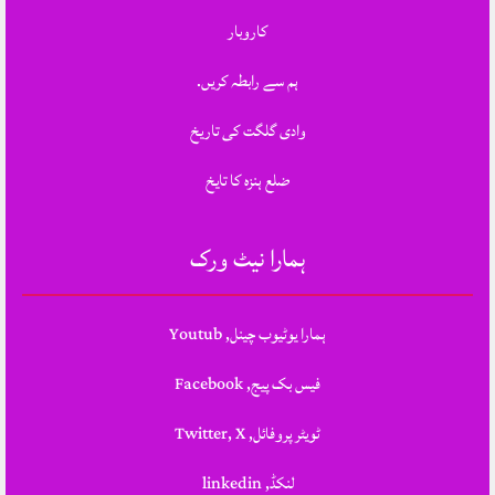
کاروبار
ہم سے رابطہ کریں.
وادی گلگت کی تاریخ
ضلع ہنزہ کا تایخ
ہمارا نیٹ ورک
ہمارا یوٹیوب چینل, Youtub
فیس بک پیج, Facebook
ٹویٹر پروفائل, Twitter, X
لنکڈ, linkedin