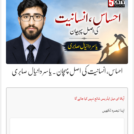
احساس، انسانیت کی اصل پہچان. یاسر دانیال صابری
آپکا ای میل ایڈریس شائع نہیں کیا جائے گا
اپنا تبصرہ لکھیں