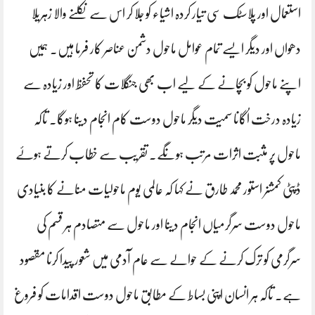
استعمال اور پلاسٹک سی تیار کردہ اشیاء کو جلا کر اس سے نکلنے والا زہریلا
دھواں اور دیگر ایسے تمام عوامل ماحول دشمن عناصر کار فرما ہیں. ہمیں
اپنے ماحول کو بچانے کے لیے اب بھی جنگلات کا تحفظ اور زیادہ سے
زیادہ درخت اُگانا سمیت دیگر ماحول دوست کام انجام دینا ہوگا. تاکہ
ماحول پر مثبت اثرات مرتب ہونگے. تقریب سے خطاب کرتے ہوۓ
ڈپٹی کمشنر استور محمد طارق نے کہا کہ عالمی یوم ماحولیات منانے کا بنیادی
ماحول دوست سرگرمیاں انجام دینا اور ماحول سے متصادم ہر قسم کی
سرگرمی کو ترک کرنے کے حوالے سے عام آدمی میں شعور پیدا کرنا مقصود
ہے. تاکہ ہر انسان اپنی بساط کے مطابق ماحول دوست اقدامات کو فروغ