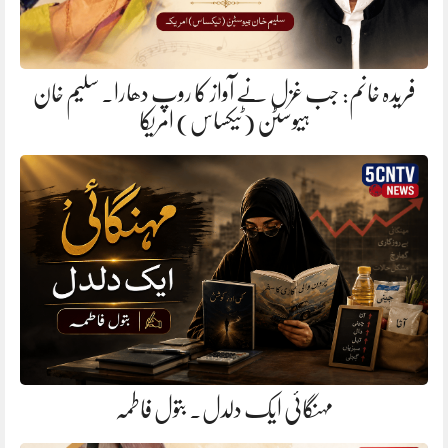
فریدہ خانم: جب غزل نے آواز کا روپ دھارا. سلیم خان
ہیوسٹن (ٹیکساس) امریکا
مہنگائی ایک دلدل. بتول فاطمہ