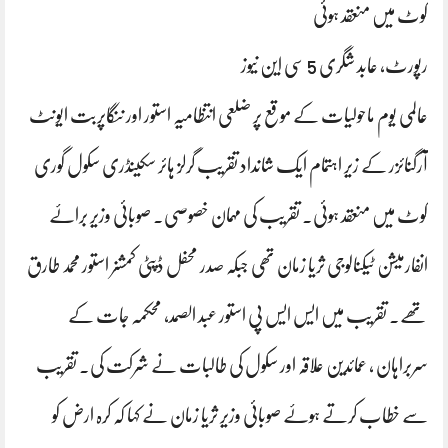
کوٹ میں منعقد ہوئی
رپورٹ، عابد شگری 5 سی این نیوز
عالمی یوم ماحولیات کے موقع پر ضلعی انتظامیہ استور اور ننگاپربت ایونٹ
آرگنائزر کے زیر اہتمام ایک شانداد تقریب گرلز ہائر سکینڈری سکول گوری
کوٹ میں منعقد ہوئی. تقریب کی مہمان خصوصی. صوبائی وزیر براۓ
انفارمیشن ٹیکنالوجی ثریا زمان تھی جبکہ صدر محفل ڈپٹی کمشنر استور محمد طارق
تھے. تقریب میں ایس ایس پی استور عبد الصمد, محکمہ جات کے
سربراہان , عمائدین علاقہ اور سکول کی طالبات نے شرکت کی. تقریب
سے خطاب کرتے ہوۓ صوبائی وزیر ثریا زمان نے کہا کہ کرہ ارض کو