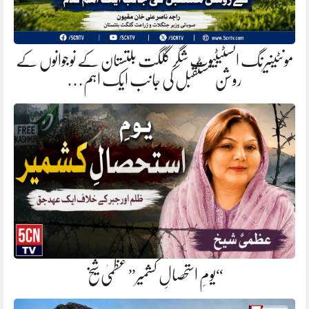
مونٹینیرنگ انسٹیٹیوٹ شگر گلگت بلتستان کے نوجوانوں کے
روشن مستقبل کی جانب ایک اہم…
“یومِ استحصالِ کشمیر” عظمیٰ شیخ