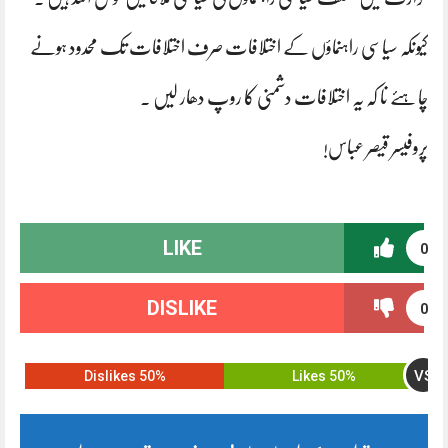
کیونکہ سیاسی راہنماؤں کے اختلافات صرف اختلافات تک محدود ہونے
چاہئے نا کہ یہ اختلافات دشمنی کا روپ دھار لیں ۔
پروفیسر قیصر عباس!
LIKE
0
DISLIKE
0
VS
50% Dislikes
50% Likes