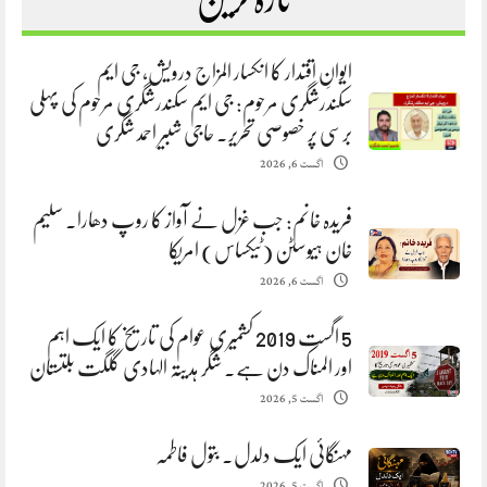
ایوانِ اقتدار کا انکسار المزاج درویش، جی ایم
سکندرشگری مرحوم: جی ایم سکندرشگری مرحوم کی پہلی
برسی پر خصوصی تحریر. حاجی شبیر احمد شگری
اگست 6, 2026
فریدہ خانم: جب غزل نے آواز کا روپ دھارا. سلیم
خان ہیوسٹن (ٹیکساس) امریکا
اگست 6, 2026
5 اگست 2019 کشمیری عوام کی تاریخ کا ایک اہم
اور المناک دن ہے. شگر ہدیتہ الہادی گلگت بلتستان
اگست 5, 2026
مہنگائی ایک دلدل. بتول فاطمہ
اگست 5, 2026