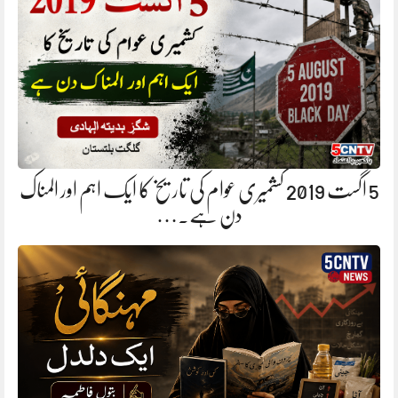
5 اگست 2019 کشمیری عوام کی تاریخ کا ایک اہم اور المناک
دن ہے.…