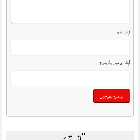
آپکا نام
*
آپکا ای میل ایڈریس
*
تازہ ترین