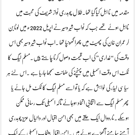
مقدمہ میں نا اہل کیا گیا تھا۔طلال چوہدری نواز شریف کی محبت میں
نااہل ہوئے تھے جب کہ نواب شیر وسیر نے اپریل 2022ء میں لوٹا بن
کر عمران خان کی پھیٹ میں چھرا گھونپا تھا ۔اب نواب شیر وسیر بھی اس
وقت کی “غداری” کی اب قیمت وصول کرنا چاہتے ییں۔مسلم لیگ کا
ٹکٹ اس وقت اسمبلی میں پہنچنے کی ضمانت سمجھا جارہا ہے ۔اس لئے ہر
سیاسی لیڈر کی خواہش ہے کہ یا تو اسے مسلم لیگ کا ٹکٹ مل جائے یا
پھر مسلم لیگ سے انتخابی اتحاد ہوجائے تاکہ اسمبلی تک رسائی ممکن
ہوسکے۔نارووال ایک حلقے میں بھی احسن اقبال اور دانیال عزیز چوہدری
آمنے سامنے آکھڑے ہوئے ہیں ۔احسن اقبال پنجاب اسمبلی کے ایک