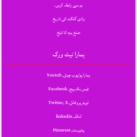
ہم سے رابطہ کریں.
وادی گلگت کی تاریخ
ضلع ہنزہ کا تایخ
ہمارا نیٹ ورک
ہمارا یوٹیوب چینل, Youtub
فیس بک پیج, Facebook
ٹویٹر پروفائل, Twitter, X
لنکڈ, linkedin
پنٹیرسٹ, Pinterest