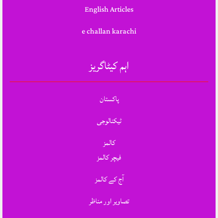
English Articles
e challan karachi
اہم کیٹاگریز
پاکستان
ٹیکنالوجی
کالمز
فیچر کالمز
آج کے کالمز
تصاویر اور مناظر