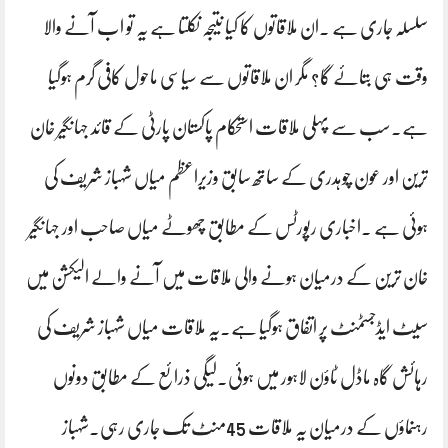
سلسلہ جاری ہے ۔ان ملاقاتوں کا کیا نتیجہ نکلتا ہے یہ تو اب آنے والا
وقت ہی بتائے گا؟ مگر ان ملاقاتوں سے سیاسی ماحول کافی گرم ہوگیا
ہے۔سب سے پہلی ملاقات استحکام پاکستان پارٹی کے قائد جہانگیر خان
ترین اور عون چوہدری کے ساتھ سابق وزیراعظم میاں شہباز شریف کی
ہوئی ہے ۔اخباری رپورٹس کے مطابق چھوٹے میاں صاحب اور جہانگیر
خان ترین کے درمیان ہونے والی ملاقات میں آنے والے الیکشن میں
سیٹ ایڈجسٹمنٹ پر اتفاق ہوگیا ہے۔یہ ملاقات میاں شہباز شریف کی
رہائش گاہ ماڈل ٹاؤن لاہور میں ہوئی۔لیگی ذرائع کے مطابق دونوں
رہنماؤں کے درمیان یہ ملاقات 45منٹ تک جاری رہی۔شہباز