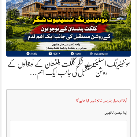
مونٹینیرنگ انسٹیٹیوٹ شگر گلگت بلتستان کے نوجوانوں کے
روشن مستقبل کی جانب ایک اہم…
آپکا ای میل ایڈریس شائع نہیں کیا جائے گا
اپنا تبصرہ لکھیں