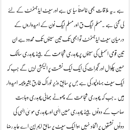
ہے ۔یہ ملاقات بھی خالصتاً سیاسی ہے اور سیٹ ایڈجسٹمنٹ کے لئے
کی گئی ہے ۔مسلم لیگ ق اور مسلم لیگ نون کے امیدواروں کے
درمیان سیٹ ایڈجسٹمنٹ تو ابھی تک تین سیٹوں تک محدود ہے ان
تین قومی اسمبلی کی سیٹوں پر چوہدری شجاعت کے بیٹے چوہدری سالک
حسین چکوال اور گجرات کی ایک ایک نشست پر الیکشن لڑیں گے جب کہ
ایک سیٹ بہاولپور کی ہے جس پر سابق وزیر خوراک طارق بشیر چیمہ امیدوار
ہیں ۔جب کہ چوہدری شجاعت کے چھوٹے بھائی چوہدری وجاہت
صاحب کے دونوں بیٹے چوہدری حسین الٰہی اور چوہدری موسیٰ الہی کی
دونوں نشستوں پر اتحاد نہیں ہوا ایک سیٹ پر سابق ایم این اے عابد رضا