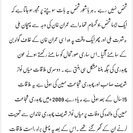
شخص نہیں رہے ۔ہر باشعور شخص یہ بات سوچنے پر مجبور ہو جاتا ہے کہ
ایک ایسا شخص جو گمنام تھا٫اسے عمران خان کی وجہ سے پہچان ملی
٫شہرت ملی اور پھر ایک وقت پہ وہ اسی عمران خان کے خلاف گواہ بن
کے سامنے آگیا ۔اس ساری صورتحال کو سامنے رکھتے ہوئے عون
چوہدری کی جگہ بننا مشکل ہی بنتی ہے۔ دوسری ملاقات میاں نواز
شریف صاحب اور چوہدری شجاعت حسین کی ہوئی ہے یہ ملاقات
15سال کے بعد ہوئی ہے٫ یاد رہے 2009ءمیں چوہدری شجاعت
حسین کی والدہ کی وفات پر میاں نواز شریف چوہدری خاندان سے تعزیت
کرنے ان کے گھر گئے تھے۔اس کے بعد یہ پہلی براہ راست ملاقات