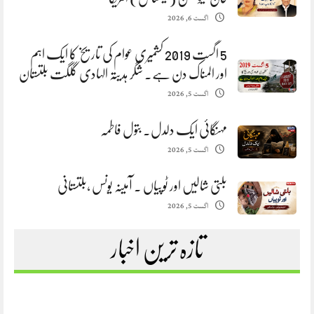
اگست 6, 2026
5 اگست 2019 کشمیری عوام کی تاریخ کا ایک اہم
اور المناک دن ہے. شگر ہدیتہ الہادی گلگت بلتستان
اگست 5, 2026
مہنگائی ایک دلدل. بتول فاطمہ
اگست 5, 2026
بلتی شالیں اور ٹوپیاں . آمینہ یونس ،بلتستانی
اگست 5, 2026
تازہ ترین اخبار