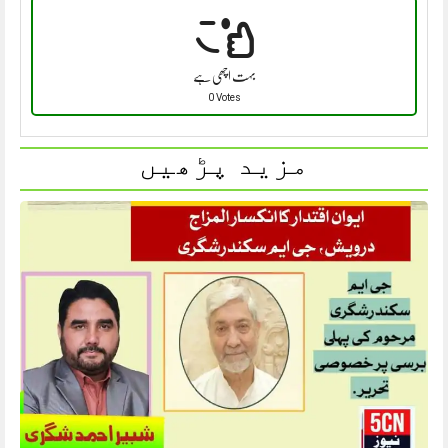
بہت اچھی ہے
0 Votes
مزید پڑھیں