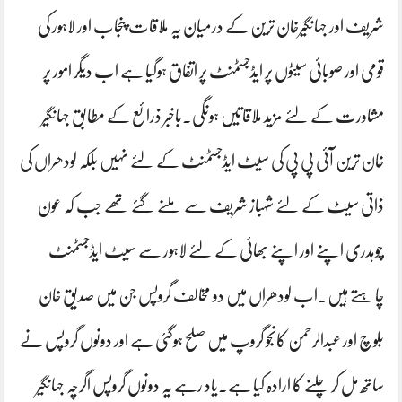
شریف اور جہانگیرخان ترین کے درمیان یہ ملاقات پنجاب اور لاہور کی
قومی اور صوبائی سیٹوں پر ایڈجسٹمنٹ پر اتفاق ہوگیا ہے اب دیگر امور پر
مشاورت کے لئے مزید ملاقاتیں ہونگی۔باخبر ذرائع کے مطابق جہانگیر
خان ترین آئی پی پی کی سیٹ ایڈجسٹمنٹ کے لئے نہیں بلکہ لودھراں کی
ذاتی سیٹ کے لئے شہباز شریف سے ملنے گئے تھے جب کہ عون
چوہدری اپنے اور اپنے بھائی کے لئے لاہور سے سیٹ ایڈجسٹمنٹ
چاہتے ہیں۔اب لودھراں میں دو مخالف گروپس جن میں صدیق خان
بلوچ اور عبدالرحمن کانجو گروپ میں صلح ہوگئی ہے اور دونوں گروپس نے
ساتھ مل کر چلنے کا ارادہ کیا ہے۔یاد رہے یہ دونوں گروپس اگرچہ جہانگیر