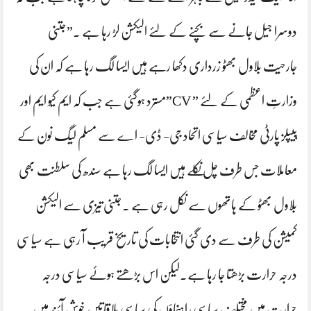
دوسرا جیل جانے سے بچنے کے لئے الیکشن لڑ رہا ہے ۔”جتنی
جارحیت بلاول بھٹو زرداری دکھا رہے ہیں ایسا لگ رہا ہے کہ ان کی
وزارتِ اعظمی کے لئے ” CV”مسترد ہوگئی ہے جب کہ ایم کیو ایم اور
پیپلز پارٹی مخالف سیاسی اتحاد جی- ڈی- اے سے مسلم لیگ نون کے
معاملات جس طرف چل نکلے ہیں ایسا لگ رہا ہے سندھ کی سلطنت بھی
بلاول بھٹو کے ہاتھوں سے نکل رہی ہے ۔جتنی تیزی سے الیکشن
کمیشن کی طرف سے دی گئی انتخابات کی تاریخ قریب آ رہی ہے سیاسی
درجہ حرارت بڑھتا جا رہا ہے۔لیکن اس بڑھتے ہوئے سیاسی درجہ
حرارت میں مختلف سیاسی راہنماؤں کی سیاسی ملاقاتیں خوش آئند ہیں ۔