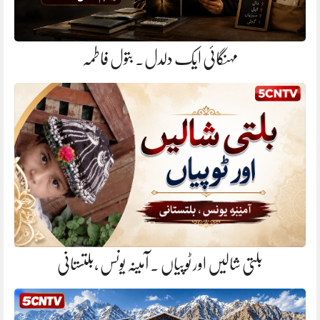
مہنگائی ایک دلدل. بتول فاطمہ
بلتی شالیں اور ٹوپیاں . آمینہ یونس ،بلتستانی