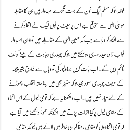
کوٹلہ جو کہ مسلم لیگ نون کے بہت تگڑے امیدوار ہیں جن کا مقابلہ
موسیٰ الہی سے متوقع ہے اس پر سیٹ پر نون لیگ نے اتحاد کرنے
سے انکار کر دیا ہے جب کہ حسین الٰہی کے مقابلے میں نوجوان امیدوار
نواب زادہ حیدر مہدی ہوسکتے ہیں جو کہ چوہدری وجاہت کے بیٹے کو ٹف
ٹائم دیں گے۔اب بات کریں بہاولپور کی تو وہاں سے طارق بشیر چیمہ
کے حریف چوہدری سعود مجید جو کہ سنیٹر بھی ہیں اپنا حلقہ انتخاب چھوڑنے
کے لئے تیار نہیں ہیں۔اب دیکھنا یہ ہے کہ قومی لیول کے اس اتحاد
کے مقامی لیول پر کیا اثرات پڑتے ہیں ؟کیونکہ عموماً دیکھنے میں آیا ہے
کہ قومی اتحادوں کو مقامی رہنما کم ہی خاطر میں لاتے ہیں کیونکہ مقامی