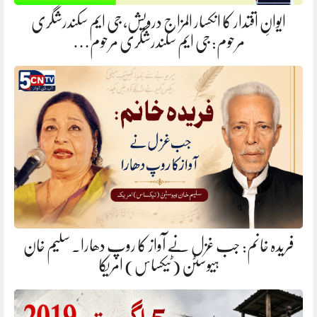
ایوانِ اقتدار کا انکسار المزاج درویش، جی ایم سکندرشگری
مرحوم: جی ایم سکندرشگری مرحوم…
فریدہ خانم: جب غزل نے آواز کا روپ دھارا. سلیم خان
ہیوسٹن (ٹیکساس) امریکا