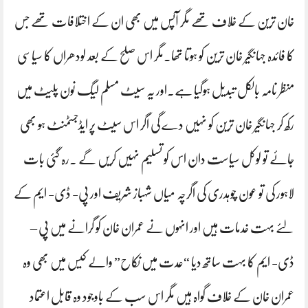
خان ترین کے خلاف تھے مگر آپس میں بھی ان کے اختلافات تھے جس
کا فائدہ جہانگیر خان ترین کو ہوتا تھا۔مگر اس صلح کے بعد لودھراں کا سیاسی
منظر نامہ بالکل تبدیل ہوگیا ہے۔اور یہ سیٹ مسلم لیگ نون پلیٹ میں
رکھ کر جہانگیر خان ترین کو نہیں دے گی اگر اس سیٹ پر ایڈجسٹمنٹ ہو بھی
جائے تو لوکل سیاست دان اس کو تسلیم نہیں کریں گے ۔رہ گئی بات
لاہور کی تو عون چوہدری کی اگرچہ میاں شہباز شریف اور پی- ڈی- ایم کے
لئے بہت خدمات ہیں اور انہوں نے عمران خان کو گرانے میں پی –
ڈی- ایم کا بہت ساتھ دیا “عدت میں نکاح” والے کیس میں بھی وہ
عمران خان کے خلاف گواہ ہیں مگر اس سب کے باوجود وہ قابل اعتماد