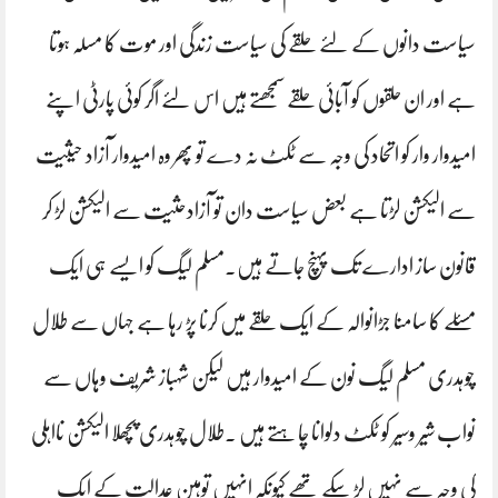
سیاست دانوں کے لئے حلقے کی سیاست زندگی اور موت کا مسلہ ہوتا
ہے اور ان حلقوں کو آبائی حلقے سمجھتے ہیں اس لئے اگر کوئی پارٹی اپنے
امیدوار وار کو اتحاد کی وجہ سے ٹکٹ نہ دے تو پھر وہ امیدوار آزاد حیثیت
سے الیکشن لڑتا ہے بعض سیاست دان تو آزادحثیت سے الیکشن لڑ کر
قانون ساز ادارے تک پہنچ جاتے ہیں۔مسلم لیگ کو ایسے ہی ایک
مسئلے کا سامنا جڑانوالہ کے ایک حلقے میں کرنا پڑ رہا ہے جہاں سے طلال
چوہدری مسلم لیگ نون کے امیدوار ہیں لیکن شہباز شریف وہاں سے
نواب شیر وسیر کو ٹکٹ دلوانا چاہتے ہیں ۔طلال چوہدری پچھلا الیکشن نااہلی
کی وجہ سے نہیں لڑ سکے تھے کیونکہ انہیں توہین عدالت کے ایک