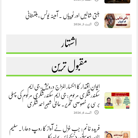
بلتی شالیں اور ٹوپیاں . آمینہ یونس ،بلتستانی
اگست 5, 2026
اشتہار
مقبول ترین
ایوانِ اقتدار کا انکسار المزاج درویش، جی ایم
سکندرشگری مرحوم: جی ایم سکندرشگری مرحوم کی پہلی
برسی پر خصوصی تحریر. حاجی شبیر احمد شگری
اگست 6, 2026
فریدہ خانم: جب غزل نے آواز کا روپ دھارا. سلیم
خان ہیوسٹن (ٹیکساس) امریکا