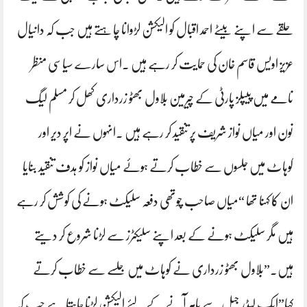
حلقے سے اپنے بیٹے احمد اقبال کو الیکشن لڑوانا چاہتے ہیں جب کہ دانیال
عزیز اویس قاسم خان کی حمایت کر رہے ہیں ۔اس سارے سیاسی منظر
نامے میں پیپلز پارٹی کے چیرمین بلاول بھٹو زرداری کھل کر مسلم لیگ
نون اور میاں نواز شریف پر تنقید کر رہے ہیں ۔انہوں نے اپر دیر اور
کوہاٹ میں جلسوں سے خطاب کرتے ہوئے میاں نواز کو ہدف تنقید بنایا
ان کا کہنا تھا “میاں صاحب چوتھی دفعہ سلیکٹ ہونے کی کوشش کر رہے
ہیں مگر سلیکٹ ہونے کے بعد اپنے سلیکٹرز سے لڑنا شروع کر دیتے
ہیں۔”بلاول بھٹو زرداری نے کوہاٹ میں جلسے سے خطاب کرتے
کہا”ایک لیڈر جیل سے باہر آنے کے لئے الیکشن لڑنا چاہتا ہے جب کہ