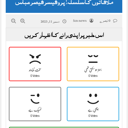
ملاقاتوں کا سلسلہ! پروفیسر قیصر عباس
0 تبصرے
5cn news
دسمبر 11, 2023
اس خبر پر اپنی رائے کا اظہار کریں
بہتر ہو سکتی تھی
سخت نا پسند
0 Votes
0 Votes
اچھی ہے
ٹھیک ہے
0 Votes
0 Votes