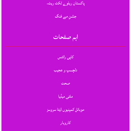
پاکستان ریلوے ٹکٹ ریٹ،
جشنِ مے فنگ
اہم صفحات
کاپی رائٹس
دلچسپ و عجیب
صحت
ملٹی میڈیا
موبائل کمپنیوں ڈیٹا سروسز
کاروبار