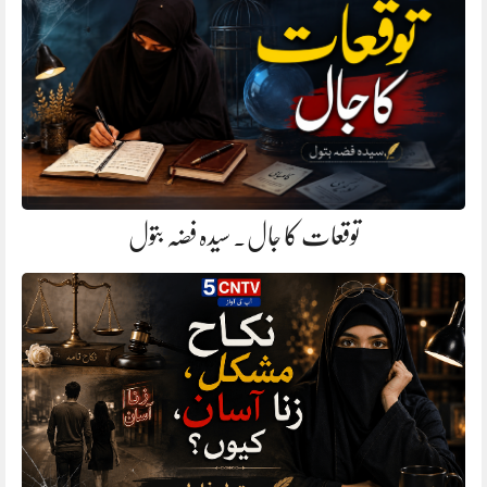
توقعات کا جال. سیدہ فضہ بتول