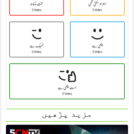
بہتر ہو سکتی تھی
سخت نا پسند
0 Votes
0 Votes
اچھی ہے
ٹھیک ہے
0 Votes
0 Votes
بہت اچھی ہے
0 Votes
مزید پڑھیں