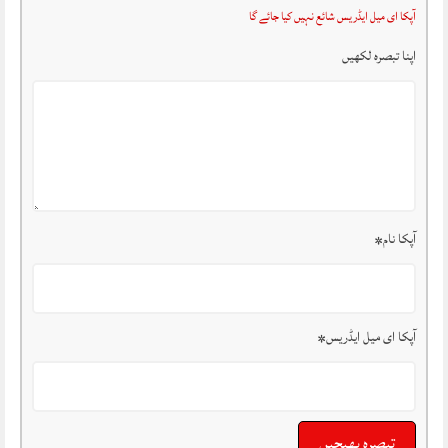
آپکا ای میل ایڈریس شائع نہیں کیا جائے گا
اپنا تبصرہ لکھیں
آپکا نام
*
آپکا ای میل ایڈریس
*