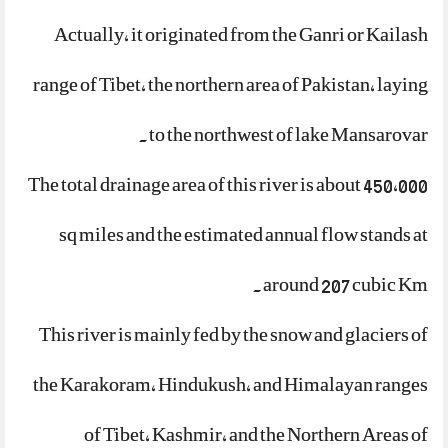
Actually, it originated from the Ganri or Kailash
range of Tibet, the northern area of Pakistan, laying
to the northwest of lake Mansarovar.
The total drainage area of this river is about 450,000
sq miles and the estimated annual flow stands at
around 207 cubic Km.
This river is mainly fed by the snow and glaciers of
the Karakoram, Hindukush, and Himalayan ranges
of Tibet, Kashmir, and the Northern Areas of