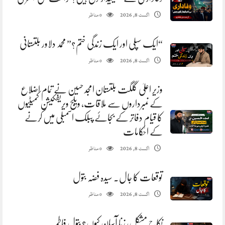
مناظر
اگست 8, 2026
0
“ایک سپلی اور ایک زندگی ختم؟” محمد دلاور بلتستانی
مناظر
اگست 8, 2026
0
وزیر اعلیٰ گلگت بلتستان امجد حسین نے تمام اضلاع
کے نمبرداروں سے ملاقات، ویلج ویریفکیشن کمیٹیوں
کا قیام دفاتر کے بجائے پبلک اسمبلی میں کرنے
کے احکامات
مناظر
اگست 8, 2026
0
توقعات کا جال. سیدہ فضہ بتول
مناظر
اگست 8, 2026
0
نکاح مشکل، زنا آسان کیوں؟ بتول فاطمہ