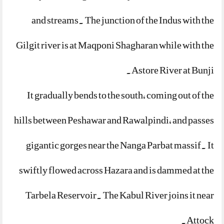
and streams. The junction of the Indus with the
Gilgit river is at Maqponi Shagharan while with the
Astore River at Bunji.
It gradually bends to the south, coming out of the
hills between Peshawar and Rawalpindi, and passes
gigantic gorges near the Nanga Parbat massif. It
swiftly flowed across Hazara and is dammed at the
Tarbela Reservoir. The Kabul River joins it near
Attock.