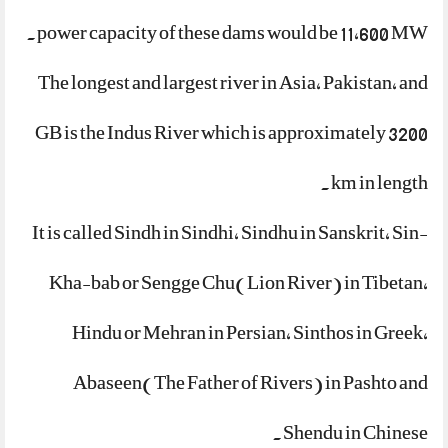
power capacity of these dams would be 11,600 MW.
The longest and largest river in Asia, Pakistan, and
GB is the Indus River which is approximately 3200
km in length.
It is called Sindh in Sindhi, Sindhu in Sanskrit, Sin-
Kha-bab or Sengge Chu(Lion River) in Tibetan,
Hindu or Mehran in Persian, Sinthos in Greek,
Abaseen(The Father of Rivers) in Pashto and
Shendu in Chinese.