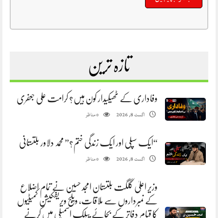
تازہ ترین
وفاداری کے ٹھیکیدار کون ہیں؟ کرامت علی جعفری
مناظر
اگست 8, 2026
0
“ایک سپلی اور ایک زندگی ختم؟” محمد دلاور بلتستانی
مناظر
اگست 8, 2026
0
وزیر اعلیٰ گلگت بلتستان امجد حسین نے تمام اضلاع
کے نمبرداروں سے ملاقات، ویلج ویریفکیشن کمیٹیوں
کا قیام دفاتر کے بجائے پبلک اسمبلی میں کرنے