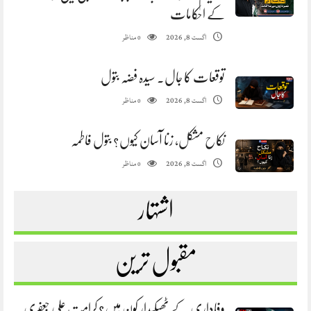
کے احکامات
مناظر
اگست 8, 2026
0
توقعات کا جال. سیدہ فضہ بتول
مناظر
اگست 8, 2026
0
نکاح مشکل، زنا آسان کیوں؟ بتول فاطمہ
مناظر
اگست 8, 2026
0
اشتہار
مقبول ترین
وفاداری کے ٹھیکیدار کون ہیں؟ کرامت علی جعفری