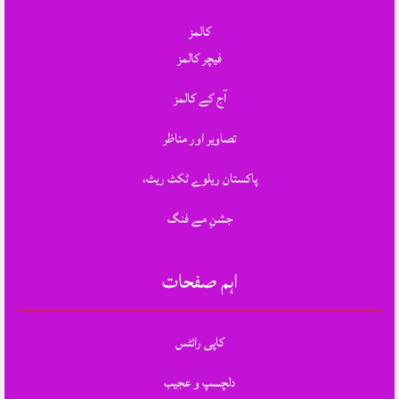
کالمز
فیچر کالمز
آج کے کالمز
تصاویر اور مناظر
پاکستان ریلوے ٹکٹ ریٹ،
جشنِ مے فنگ
اہم صفحات
کاپی رائٹس
دلچسپ و عجیب