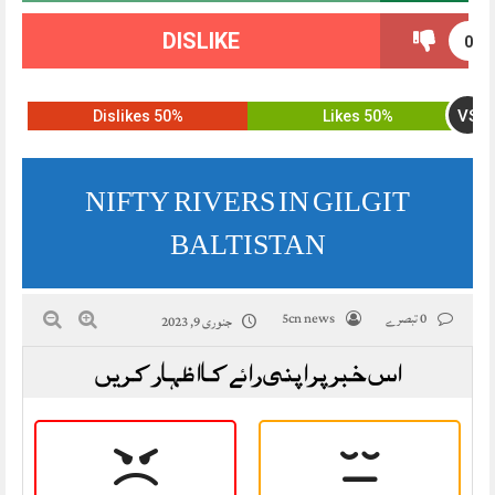
DISLIKE
0
VS
50% Dislikes
50% Likes
NIFTY RIVERS IN GILGIT
BALTISTAN
0 تبصرے
5cn news
جنوری 9, 2023
اس خبر پر اپنی رائے کا اظہار کریں