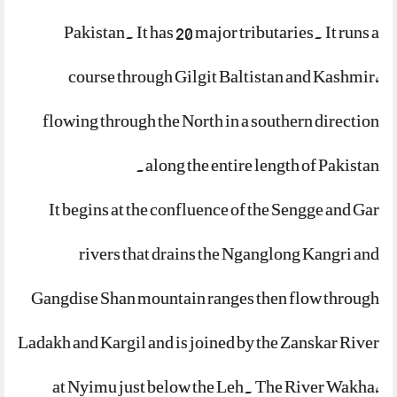
Pakistan. It has 20 major tributaries. It runs a
course through Gilgit Baltistan and Kashmir,
flowing through the North in a southern direction
along the entire length of Pakistan.
It begins at the confluence of the Sengge and Gar
rivers that drains the Nganglong Kangri and
Gangdise Shan mountain ranges then flow through
Ladakh and Kargil and is joined by the Zanskar River
at Nyimu just below the Leh. The River Wakha,