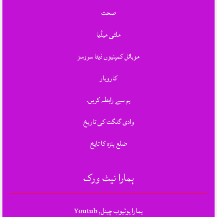
صحت
ملٹی میڈیا
موبائل کمپنیوں ڈیٹا سروسز
کاروبار
ہم سے رابطہ کریں.
وادی گلگت کی تاریخ
ضلع ہنزہ کا تایخ
ہمارا نیٹ ورک
ہمارا یوٹیوب چینل, Youtub