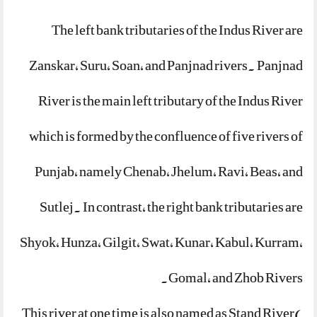
The left bank tributaries of the Indus River are
Zanskar, Suru, Soan, and Panjnad rivers. Panjnad
River is the main left tributary of the Indus River
which is formed by the confluence of five rivers of
Punjab, namely Chenab, Jhelum, Ravi, Beas, and
Sutlej. In contrast, the right bank tributaries are
Shyok, Hunza, Gilgit, Swat, Kunar, Kabul, Kurram,
Gomal, and Zhob Rivers.
This river at one time is also named as Stand River(