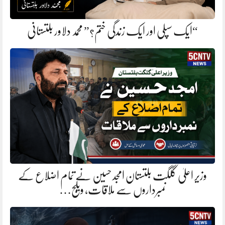
“ایک سپلی اور ایک زندگی ختم؟” محمد دلاور بلتستانی
وزیر اعلیٰ گلگت بلتستان امجد حسین نے تمام اضلاع کے
نمبرداروں سے ملاقات، ویلج…