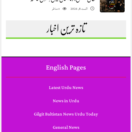
مناظر
اگست 8, 2026
0
تازہ ترین اخبار
English Pages
Latest Urdu News
News in Urdu
Gilgit Baltistan News Urdu Today
General News