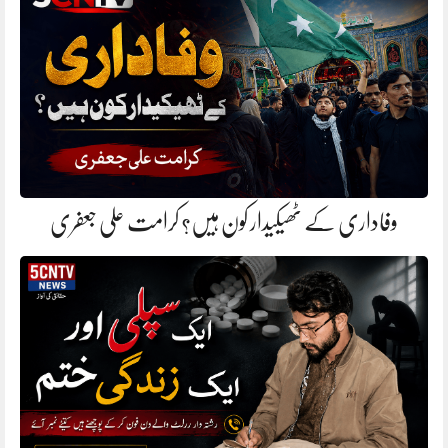
وفاداری کے ٹھیکیدار کون ہیں؟ کرامت علی جعفری