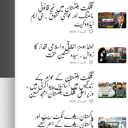
گلگت بلتستان میں غیر قانونی
مائننگ اور عوامی حقوق . جی ایم
ایڈووکیٹ
اگست 7, 2026
اولڈ ہومز: اخلاقی و اسلامی اقدار کا
زوال. سیدہ تسکین بخت
اگست 7, 2026
گلگت بلتستان کے عوام کے
زندگیوں میں آسانیاں پیدا کرنی ہیں.
وزیر اعلیٰ گلگت بلتستان امجد حسین
اگست 7, 2026
پاکستان ریلوے ٹکٹ ریٹ اور
پاکستان ریلوے کے اہم شعبے