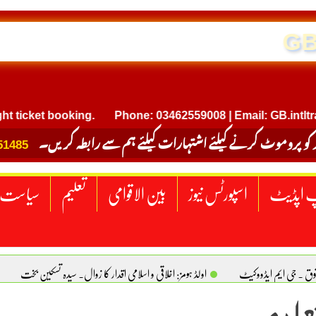
GB INTERNATIONAL T
 ticket booking.
Phone: 03462559008 | Email: GB.intltra
 کو پروموٹ کرنے کیلئے اشتہارات کیلئے ہم سے رابطہ کریں۔
51485
 اپڈیٹ
اسپورٹس نیوز
بین الاقوامی
تعلیم
سیاست
قوق . جی ایم ایڈووکیٹ
اولڈ ہومز: اخلاقی و اسلامی اقدار کا زوال. سیدہ تسکین بخت
علیم
ٹیکساس) امریکا
یومِ استحصالِ کشمیر انجینیئر علی رضوان چوہدری
برقع پوشی اور مرد کی