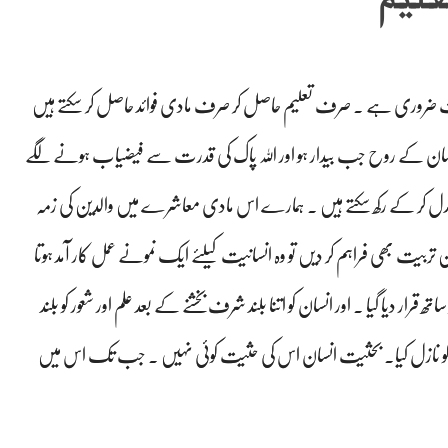
 بہت ضروری ہے ۔ صرف تعلیم حاصل کر صرف مادی فوائد حاصل کر سکتے ہیں
 ۔ انسان کے روح جب بیدار ہو اور اللہ پاک کی قدرت سے فیضیاب ہونے لگے
دیر تبدل کر کے رکھ سکتے ہیں ۔ ہمارے اس مادی معاشرے میں والدین کی زمہ
 تربیت بھی فراہم کر دیں تو وہ انسانیت کیلئے ایک نمونے عمل کار آمد ہوتا
دیا گیا ۔ اور انسان کو اتنا بلند شرف بخشنے کے بعد علم اور شعور کو بلند
تاب کو نازل کیا۔ بحثیت انسان اس کی حثیت کوئی نہیں ۔ جب تک اس میں