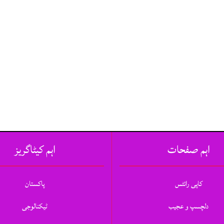
اہم صفحات
اہم کیٹاگریز
کاپی رائٹس
پاکستان
دلچسپ و عجیب
ٹیکنالوجی