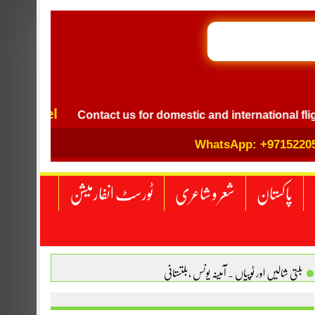
 Travel
Contact us for domestic and international flight
WhatsApp: +9715220
پاکستان
شعر و شاعری
ٹورسٹ انفارمیشن
بلتی شالیں اور ٹوپیاں . آمینہ یونس ،بلتستانی
 نگاہ . محمد اسامہ مہر(ملتان )