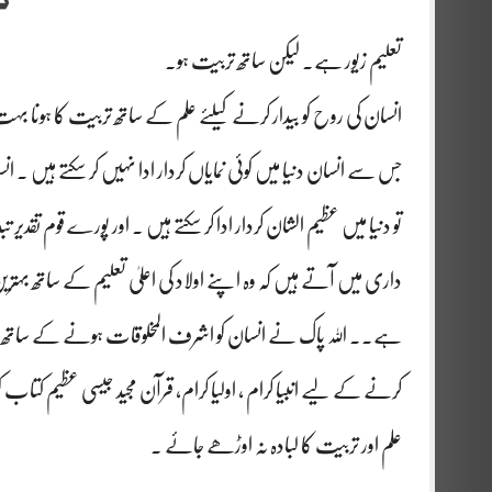
تعلیم زیور ہے۔ لیکن ساتھ تربیت ہو۔
انسان کی روح کو بیدار کرنے کیلئے علم کے ساتھ تربیت کا ہونا
جس سے انسان دنیا میں کوئی نمایاں کردار ادا نہیں کر سکتے ہیں
تو دنیا میں عظیم الشان کردار ادا کر سکتے ہیں ۔ اور پورے قوم تق
داری میں آتے ہیں کہ وہ اپنے اولاد کی اعلیٰ تعلیم کے ساتھ بہترین
ہے۔۔ اللہ پاک نے انسان کو اشرف المخلوقات ہونے کے ساتھ ساتھ قرار 
کرنے کے لیے انبیا کرام ، اولیا کرام، قرآن مجید جیسی عظیم ک
علم اور تربیت کا لبادہ نہ اوڑھے جائے ۔