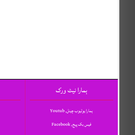
ہمارا نیٹ ورک
ہمارا یوٹیوب چینل, Youtub
فیس بک پیج, Facebook