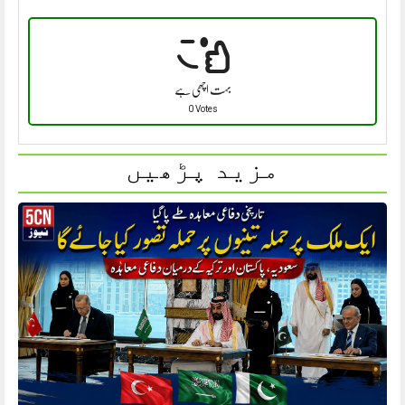
بہت اچھی ہے
0 Votes
مزید پڑھیں