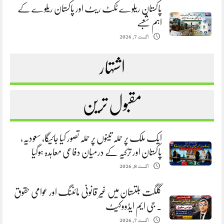
پاکستان ریلوے ٹکٹ ریٹ اور پاکستان ریلوے کے
اہم شعبے
اگست 7, 2026
اشتہار
مقبول ترین
ایک ملک پر حملہ تینوں پر حملہ تصور کیا جائیگا، سعودیہ،
پاکستان اور ترکیہ کے درمیان دفاعی معاہدہ ہوگیا
اگست 8, 2026
گلگت بلتستان میں غیر قانونی مائننگ اور عوامی حقوق
. جی ایم ایڈووکیٹ
اگست 7, 2026