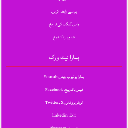
ہم سے رابطہ کریں.
وادی گلگت کی تاریخ
ضلع ہنزہ کا تایخ
ہمارا نیٹ ورک
ہمارا یوٹیوب چینل, Youtub
فیس بک پیج, Facebook
ٹویٹر پروفائل, Twitter, X
لنکڈ, linkedin