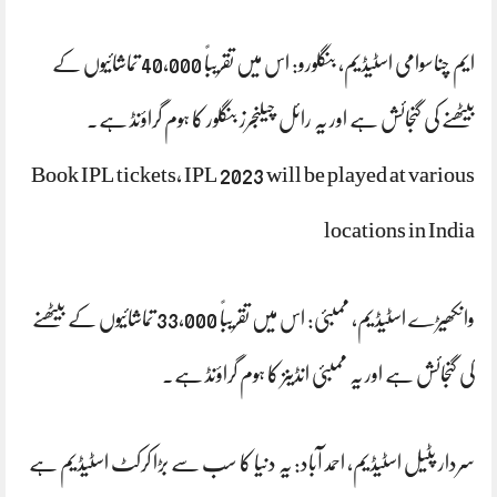
ایم چناسوامی اسٹیڈیم، بنگلورو: اس میں تقریباً 40,000 تماشائیوں کے
بیٹھنے کی گنجائش ہے اور یہ رائل چیلنجرز بنگلور کا ہوم گراؤنڈ ہے۔
Book IPL tickets, IPL 2023 will be played at various
locations in India
وانکھیڑے اسٹیڈیم، ممبئی: اس میں تقریباً 33,000 تماشائیوں کے بیٹھنے
کی گنجائش ہے اور یہ ممبئی انڈینز کا ہوم گراؤنڈ ہے۔
سردار پٹیل اسٹیڈیم، احمد آباد: یہ دنیا کا سب سے بڑا کرکٹ اسٹیڈیم ہے