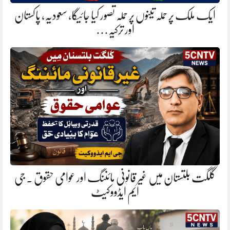
ایک ملک پر حملہ تینوں پر حملہ تصور کیا جائیگا، سعودیہ، پاکستان
اور ترکیہ…
گلگت بلتستان میں غیر قانونی مائننگ اور عوامی حقوق . جی
ایم ایڈووکیٹ