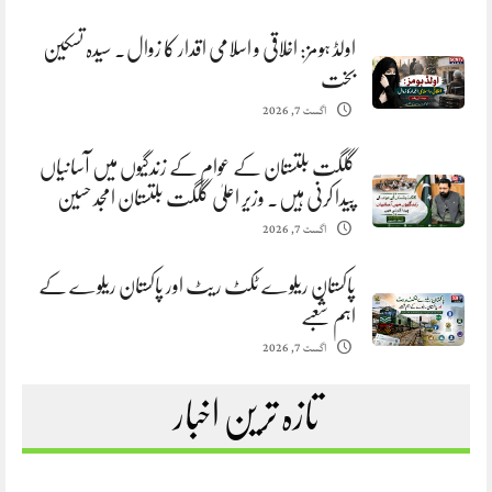
اولڈ ہومز: اخلاقی و اسلامی اقدار کا زوال. سیدہ تسکین
بخت
اگست 7, 2026
گلگت بلتستان کے عوام کے زندگیوں میں آسانیاں
پیدا کرنی ہیں. وزیر اعلیٰ گلگت بلتستان امجد حسین
اگست 7, 2026
پاکستان ریلوے ٹکٹ ریٹ اور پاکستان ریلوے کے
اہم شعبے
اگست 7, 2026
تازہ ترین اخبار