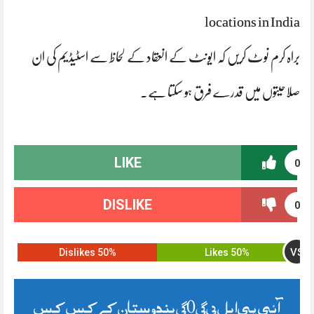
locations in India
براہ کرم نوٹ کریں کہ ایونٹ کے انعقاد کے لحاظ سے اسٹیڈیم کی ان
صلاحیتوں میں قدرے فرق ہو سکتا ہے۔
LIKE
0
DISLIKE
0
VS
50% Dislikes
50% Likes
آئی پی ایل 2023 ہندوستان کے کس کس