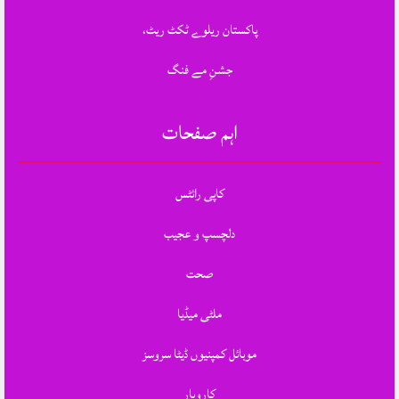
پاکستان ریلوے ٹکٹ ریٹ،
جشنِ مے فنگ
اہم صفحات
کاپی رائٹس
دلچسپ و عجیب
صحت
ملٹی میڈیا
موبائل کمپنیوں ڈیٹا سروسز
کاروبار