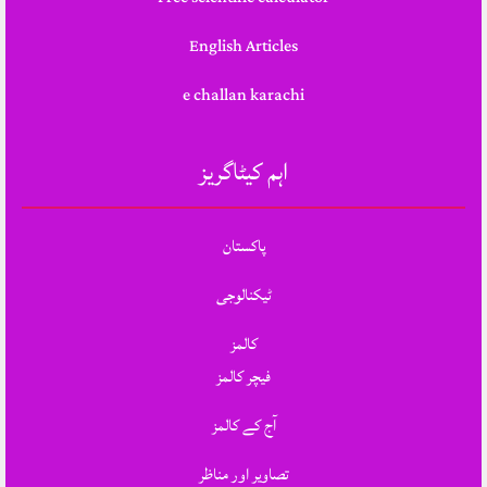
English Articles
e challan karachi
اہم کیٹاگریز
پاکستان
ٹیکنالوجی
کالمز
فیچر کالمز
آج کے کالمز
تصاویر اور مناظر