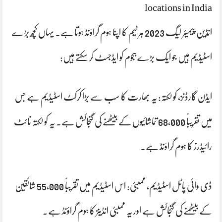
locations in India
انڈین پیمیئر لیگ 2023 ہر ٹیم کا اپنا ہوم گراؤنڈ ہوتا ہے۔ یہاں کچھ بڑے
اسٹیڈیم ہیں جو ایک بڑے ہجوم کو ایڈجسٹ کر سکتے ہیں:
ایڈن گارڈنز، کولکتہ: یہ بھارت کا سب سے بڑا کرکٹ اسٹیڈیم ہے جس
میں تقریباً 68,000 تماشائیوں کے بیٹھنے کی گنجائش ہے۔ یہ کولکتہ نائٹ
رائیڈرز کا ہوم گراؤنڈ ہے۔
ڈی وائی پاٹل اسٹیڈیم، ممبئی: اس اسٹیڈیم میں تقریباً 55,000 شائقین
کے بیٹھنے کی گنجائش ہے اور یہ ممبئی انڈینز کا ہوم گراؤنڈ ہے۔