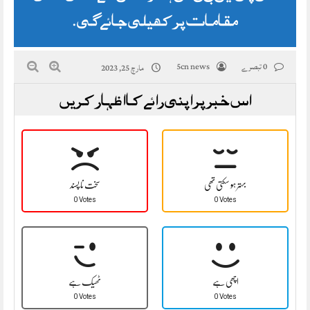
مقامات پر کھیلی جائے گی.
0 تبصرے
5cn news
مارچ 25, 2023
اس خبر پر اپنی رائے کا اظہار کریں
بہتر ہو سکتی تھی
سخت نا پسند
0 Votes
0 Votes
اچھی ہے
ٹھیک ہے
0 Votes
0 Votes