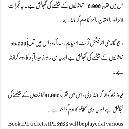
جس میں تقریباً 110,000 تماشائیوں کے بیٹھنے کی گنجائش ہے۔ یہ گجرات
لائنز اور راجستھان رائلز کا ہوم گراؤنڈ ہے۔
راجیو گاندھی انٹرنیشنل کرکٹ اسٹیڈیم، حیدرآباد: اس میں تقریباً 55,000
تماشائیوں کے بیٹھنے کی گنجائش ہے اور یہ سن رائزرز حیدرآباد کا ہوم گراؤنڈ
ہے۔
فیروز شاہ کوٹلہ گراؤنڈ، دہلی: اس میں تقریباً 41,000 تماشائیوں کے بیٹھنے کی
گنجائش ہے اور یہ دہلی کیپٹلز کا ہوم گراؤنڈ ہے۔
Book IPL tickets, IPL 2023 will be played at various