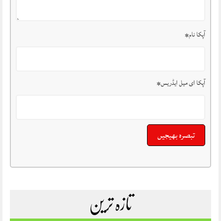
آپکا نام
*
آپکا ای میل ایڈریس
*
تازہ ترین