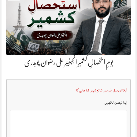
یومِ استحصالِ کشمیر انجینیئر علی رضوان چوہدری
آپکا ای میل ایڈریس شائع نہیں کیا جائے گا
اپنا تبصرہ لکھیں