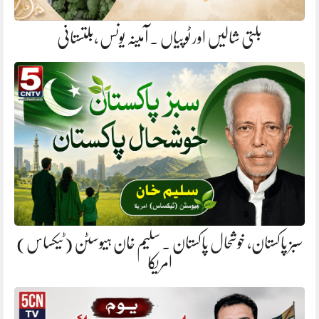
بلتی شالیں اور ٹوپیاں . آمینہ یونس ،بلتستانی
سبز پاکستان، خوشحال پاکستان . سلیم خان ہیوسٹن (ٹیکساس)
امریکا