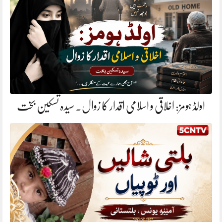
اولڈ ہومز: اخلاقی و اسلامی اقدار کا زوال. سیدہ تسکین بخت