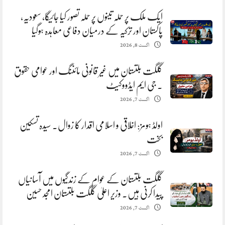
ایک ملک پر حملہ تینوں پر حملہ تصور کیا جائیگا، سعودیہ،
پاکستان اور ترکیہ کے درمیان دفاعی معاہدہ ہوگیا
اگست 8, 2026
گلگت بلتستان میں غیر قانونی مائننگ اور عوامی حقوق
. جی ایم ایڈووکیٹ
اگست 7, 2026
اولڈ ہومز: اخلاقی و اسلامی اقدار کا زوال. سیدہ تسکین
بخت
اگست 7, 2026
گلگت بلتستان کے عوام کے زندگیوں میں آسانیاں
پیدا کرنی ہیں. وزیر اعلیٰ گلگت بلتستان امجد حسین
اگست 7, 2026