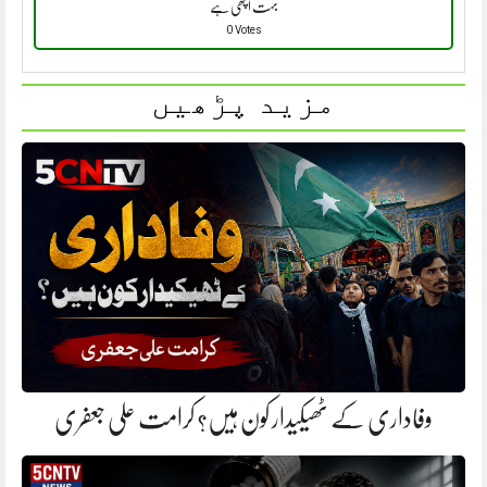
بہت اچھی ہے
0 Votes
مزید پڑھیں
وفاداری کے ٹھیکیدار کون ہیں؟ کرامت علی جعفری