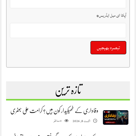
آپکا ای میل ایڈریس
*
تازہ ترین
وفاداری کے ٹھیکیدار کون ہیں؟ کرامت علی جعفری
مناظر
اگست 8, 2026
0