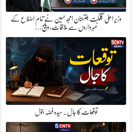
وزیر اعلیٰ گلگت بلتستان امجد حسین نے تمام اضلاع کے
نمبرداروں سے ملاقات، ویلج…
توقعات کا جال. سیدہ فضہ بتول