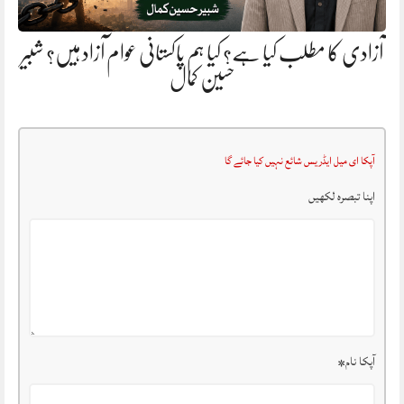
آزادی کا مطلب کیا ہے؟ کیا ہم پاکستانی عوام آزاد ہیں؟ شبیر
حسین کمال
آپکا ای میل ایڈریس شائع نہیں کیا جائے گا
اپنا تبصرہ لکھیں
آپکا نام
*