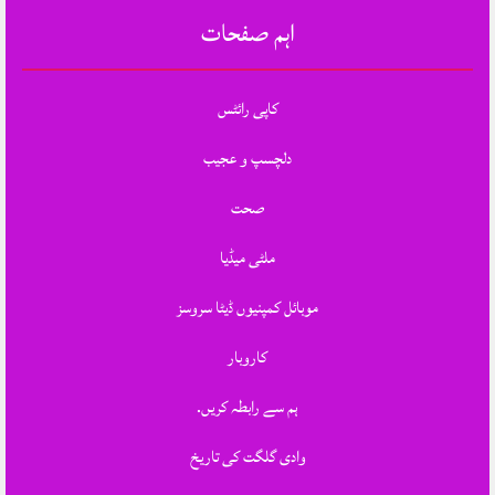
اہم صفحات
کاپی رائٹس
دلچسپ و عجیب
صحت
ملٹی میڈیا
موبائل کمپنیوں ڈیٹا سروسز
کاروبار
ہم سے رابطہ کریں.
وادی گلگت کی تاریخ