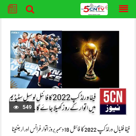
Skip
to
content
549
فیفا فٹبال ورلڈ کپ 2022کا فائنل 18دسمبر بروز اتوار فرانس اور ارجنٹینا