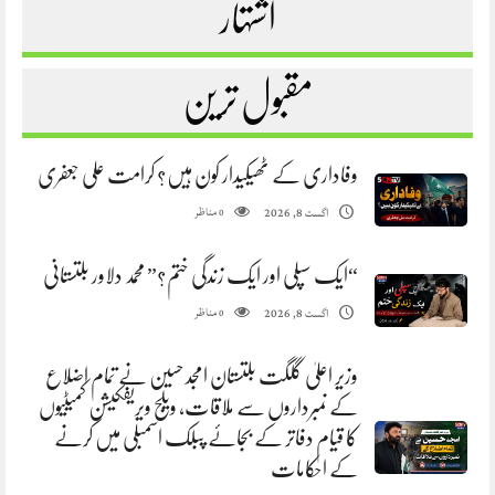
اشتہار
مقبول ترین
وفاداری کے ٹھیکیدار کون ہیں؟ کرامت علی جعفری
مناظر
اگست 8, 2026
0
“ایک سپلی اور ایک زندگی ختم؟” محمد دلاور بلتستانی
مناظر
اگست 8, 2026
0
وزیر اعلیٰ گلگت بلتستان امجد حسین نے تمام اضلاع
کے نمبرداروں سے ملاقات، ویلج ویریفکیشن کمیٹیوں
کا قیام دفاتر کے بجائے پبلک اسمبلی میں کرنے
کے احکامات