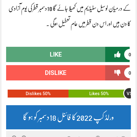
کے درمیان لوسیل سٹیڈیم میں کھیلا جائے گا 18دسمبر قطر کی یوم آزادی
کا دن ہیں اور اس دن قطر میں عام تعطیل ہوگی ۔
LIKE
0
DISLIKE
0
VS
50% Dislikes
50% Likes
ورلڈ کپ 2022کا فائنل 18دسمبر کو ہو گا