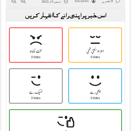
0 تبصرے
5cn news
دسمبر 15, 2022
اس خبر پر اپنی رائے کا اظہار کریں
بہتر ہو سکتی تھی
سخت نا پسند
0 Votes
0 Votes
اچھی ہے
ٹھیک ہے
0 Votes
0 Votes