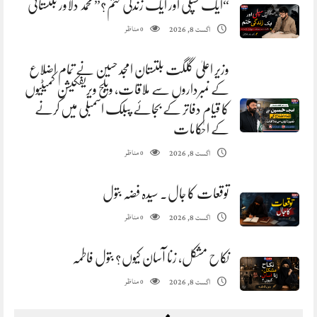
“ایک سپلی اور ایک زندگی ختم؟” محمد دلاور بلتستانی
مناظر
اگست 8, 2026
0
وزیر اعلیٰ گلگت بلتستان امجد حسین نے تمام اضلاع
کے نمبرداروں سے ملاقات، ویلج ویریفکیشن کمیٹیوں
کا قیام دفاتر کے بجائے پبلک اسمبلی میں کرنے
کے احکامات
مناظر
اگست 8, 2026
0
توقعات کا جال. سیدہ فضہ بتول
مناظر
اگست 8, 2026
0
نکاح مشکل، زنا آسان کیوں؟ بتول فاطمہ
مناظر
اگست 8, 2026
0