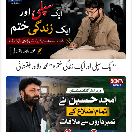
“ایک سپلی اور ایک زندگی ختم؟” محمد دلاور بلتستانی