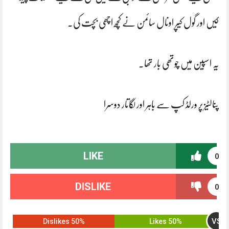
کیں اور گول کیپر اونال سائمن نے کچھ اچھی بچت کی۔
یہ اسپین میں چوتھی بار تھا۔
پنالٹیز پر ورلڈ کپ سے باہر اور لگاتار دوسرا
LIKE
0
DISLIKE
0
VS
50% Dislikes
50% Likes