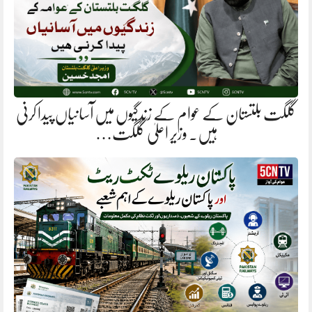
گلگت بلتستان کے عوام کے زندگیوں میں آسانیاں پیدا کرنی
ہیں. وزیر اعلیٰ گلگت…