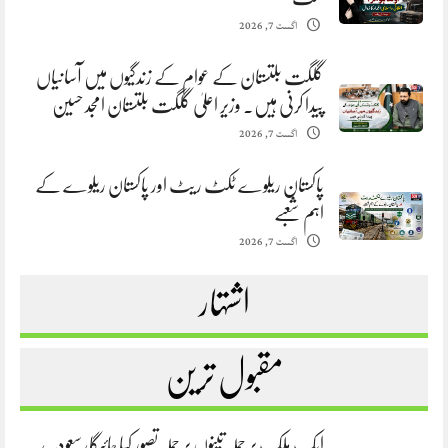
اگست 7, 2026
گلگت بلتستان کے عوام کے زندگیوں میں آسانیاں
پیدا کرنی ہیں. وزیر اعلیٰ گلگت بلتستان امجد حسین
اگست 7, 2026
پاکستان ریلوے ٹکٹ ریٹ اور پاکستان ریلوے کے
اہم شعبے
اگست 7, 2026
اشتہار
مقبول ترین
ایک ملک پر حملہ تینوں پر حملہ تصور کیا جائیگا، سعودیہ،