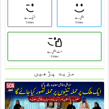
اچھی ہے
ٹھیک ہے
0 Votes
0 Votes
بہت اچھی ہے
0 Votes
مزید پڑھیں