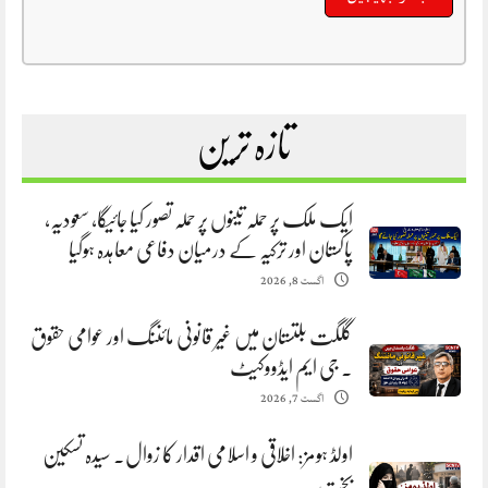
تازہ ترین
ایک ملک پر حملہ تینوں پر حملہ تصور کیا جائیگا، سعودیہ،
پاکستان اور ترکیہ کے درمیان دفاعی معاہدہ ہوگیا
اگست 8, 2026
گلگت بلتستان میں غیر قانونی مائننگ اور عوامی حقوق
. جی ایم ایڈووکیٹ
اگست 7, 2026
اولڈ ہومز: اخلاقی و اسلامی اقدار کا زوال. سیدہ تسکین
بخت