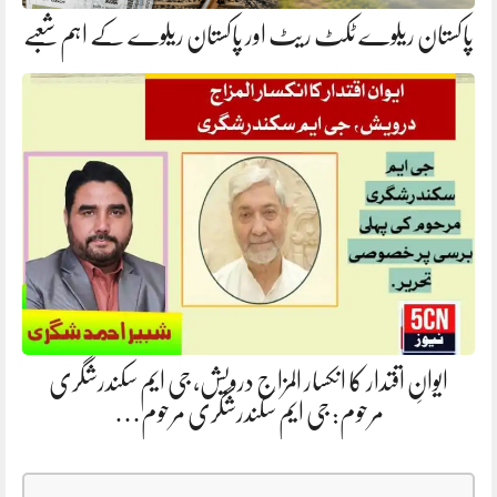
پاکستان ریلوے ٹکٹ ریٹ اور پاکستان ریلوے کے اہم شعبے
ایوانِ اقتدار کا انکسار المزاج درویش، جی ایم سکندرشگری
مرحوم: جی ایم سکندرشگری مرحوم…