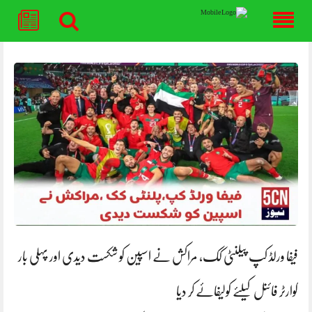
Skip
to
content
فیفا ورلڈ کپ پیلنٹی کک، مراکش نے اسپین کو شکست دیدی اور پہلی بار
کوارٹر فائنل کیلئے کولیفائے کر دیا