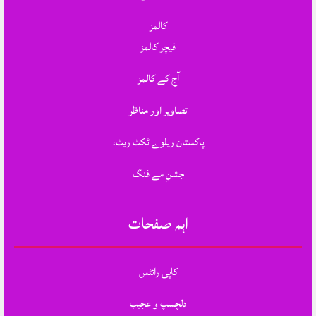
کالمز
فیچر کالمز
آج کے کالمز
تصاویر اور مناظر
پاکستان ریلوے ٹکٹ ریٹ،
جشنِ مے فنگ
اہم صفحات
کاپی رائٹس
دلچسپ و عجیب