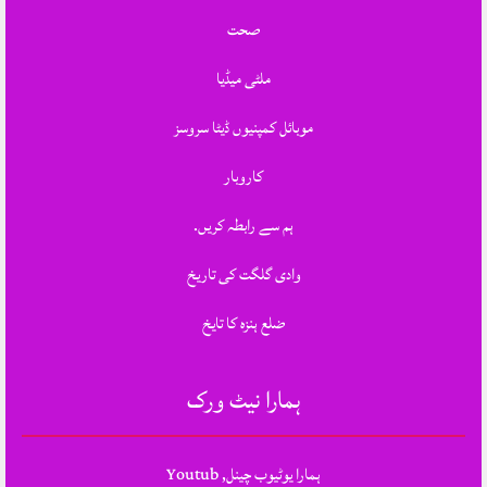
صحت
ملٹی میڈیا
موبائل کمپنیوں ڈیٹا سروسز
کاروبار
ہم سے رابطہ کریں.
وادی گلگت کی تاریخ
ضلع ہنزہ کا تایخ
ہمارا نیٹ ورک
ہمارا یوٹیوب چینل, Youtub