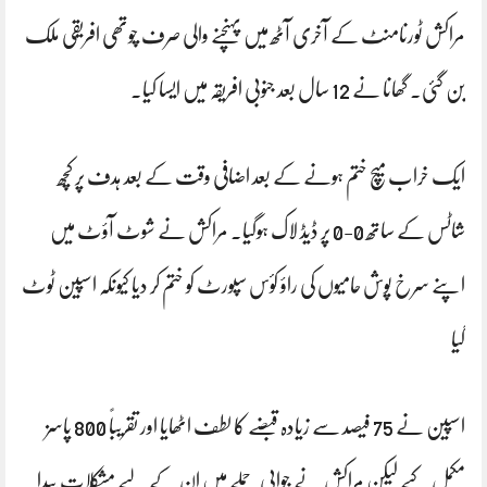
مراکش ٹورنامنٹ کے آخری آٹھ میں پہنچنے والی صرف چوتھی افریقی ملک
بن گئی۔ گھانا نے 12 سال بعد جنوبی افریقہ میں ایسا کیا۔
ایک خراب میچ ختم ہونے کے بعد اضافی وقت کے بعد ہدف پر کچھ
شاٹس کے ساتھ 0-0 پر ڈیڈ لاک ہوگیا۔ مراکش نے شوٹ آؤٹ میں
اپنے سرخ پوش حامیوں کی راؤ کؤس سپورٹ کو ختم کر دیا کیونکہ اسپین ٹوٹ
گیا
اسپین نے 75 فیصد سے زیادہ قبضے کا لطف اٹھایا اور تقریباً 800 پاسز
مکمل کیے لیکن مراکش نے جوابی حملے میں ان کے لیے مشکلات پیدا