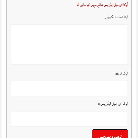
آپکا ای میل ایڈریس شائع نہیں کیا جائے گا
اپنا تبصرہ لکھیں
آپکا نام
*
آپکا ای میل ایڈریس
*