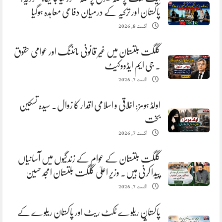
پاکستان اور ترکیہ کے درمیان دفاعی معاہدہ ہوگیا
اگست 8, 2026
گلگت بلتستان میں غیر قانونی مائننگ اور عوامی حقوق
. جی ایم ایڈووکیٹ
اگست 7, 2026
اولڈ ہومز: اخلاقی و اسلامی اقدار کا زوال. سیدہ تسکین
بخت
اگست 7, 2026
گلگت بلتستان کے عوام کے زندگیوں میں آسانیاں
پیدا کرنی ہیں. وزیر اعلیٰ گلگت بلتستان امجد حسین
اگست 7, 2026
پاکستان ریلوے ٹکٹ ریٹ اور پاکستان ریلوے کے