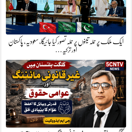
ایک ملک پر حملہ تینوں پر حملہ تصور کیا جائیگا، سعودیہ، پاکستان
اور ترکیہ…