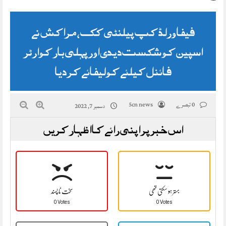
فیفا ورلڈ کپ پیلنٹی کک، مراکش نے
اسپین کو شکست دیدی اور پہلی بار کوارٹر
فائنل کیلئے کولیفائے کر دیا
0 تبصرے
5cn news
دسمبر 7, 2022
اس خبر پر اپنی رائے کا اظہار کریں
بہتر ہو سکتی تھی
سخت نا پسند
0 Votes
0 Votes