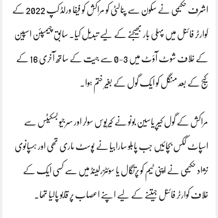
اشرف حکیمی نے سکون سے پنالٹی کو مراکش کو فیفا ورلڈ کپ 2022 کے
کوارٹر فائنل میں پہلی بار بھیجنے کے لیے تبدیل کیا۔ سابق چیمپئن اسپین
کے خلاف شوٹ آؤٹ میں 3-0 سے جیت کے ساتھ آخری 16 کے
کیج کے بعد منگل کو ایک گول کے بغیر ختم ہوا۔
مراکش کے گول کیپر یاسین بونو نے کیریوس سولر اور سرجیو بسکیٹس سے
اسپاٹ ککس بچائیں جب پابلو سارابیا نے پوسٹ ماری تھی اور ہسپانوی
نژاد حکیمی نے اپنی ٹیم کو پرتگال یا سوئٹزرلینڈ میں سے کسی ایک کے
خلاف کوارٹر فائنل جیتنے کے لیے اپنے اعصاب پر قابو پالیا تھا۔