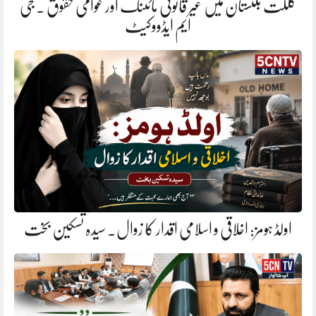
گلگت بلتستان میں غیر قانونی مائننگ اور عوامی حقوق . جی
ایم ایڈووکیٹ
اولڈ ہومز: اخلاقی و اسلامی اقدار کا زوال. سیدہ تسکین بخت